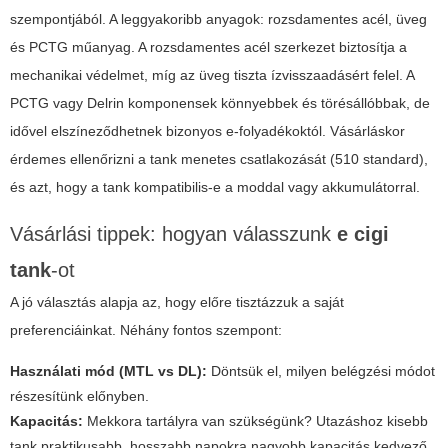
szempontjából. A leggyakoribb anyagok: rozsdamentes acél, üveg
és PCTG műanyag. A rozsdamentes acél szerkezet biztosítja a
mechanikai védelmet, míg az üveg tiszta ízvisszaadásért felel. A
PCTG vagy Delrin komponensek könnyebbek és törésállóbbak, de
idővel elszíneződhetnek bizonyos e-folyadékoktól. Vásárláskor
érdemes ellenőrizni a tank menetes csatlakozását (510 standard),
és azt, hogy a tank kompatibilis-e a moddal vagy akkumulátorral.
Vásárlási tippek: hogyan válasszunk
e cigi
tank
-ot
A jó választás alapja az, hogy előre tisztázzuk a saját
preferenciáinkat. Néhány fontos szempont:
Használati mód (MTL vs DL):
Döntsük el, milyen belégzési módot
részesítünk előnyben.
Kapacitás:
Mekkora tartályra van szükségünk? Utazáshoz kisebb
tank praktikusabb, hosszabb napokra nagyobb kapacitás kedvező.