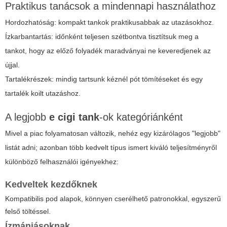
Praktikus tanácsok a mindennapi használathoz
Hordozhatóság: kompakt tankok praktikusabbak az utazásokhoz.
Ízkarbantartás: időnként teljesen szétbontva tisztítsuk meg a
tankot, hogy az előző folyadék maradványai ne keveredjenek az
újjal.
Tartalékrészek: mindig tartsunk kéznél pót tömítéseket és egy
tartalék koilt utazáshoz.
A legjobb
e cigi tank
-ok kategóriánként
Mivel a piac folyamatosan változik, nehéz egy kizárólagos "legjobb"
listát adni; azonban több kedvelt típus ismert kiváló teljesítményről
különböző felhasználói igényekhez:
Kedveltek kezdőknek
Kompatibilis pod alapok, könnyen cserélhető patronokkal, egyszerű
felső töltéssel.
Ízmániásoknak