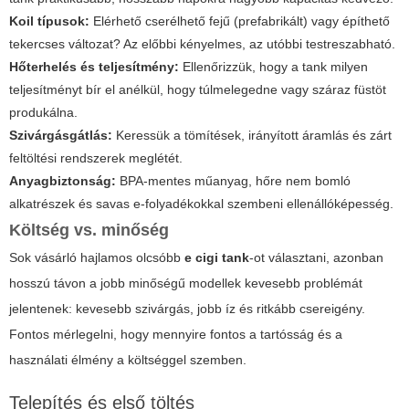
Koil típusok:
Elérhető cserélhető fejű (prefabrikált) vagy építhető
tekercses változat? Az előbbi kényelmes, az utóbbi testreszabható.
Hőterhelés és teljesítmény:
Ellenőrizzük, hogy a tank milyen
teljesítményt bír el anélkül, hogy túlmelegedne vagy száraz füstöt
produkálna.
Szivárgásgátlás:
Keressük a tömítések, irányított áramlás és zárt
feltöltési rendszerek meglétét.
Anyagbiztonság:
BPA-mentes műanyag, hőre nem bomló
alkatrészek és savas e-folyadékokkal szembeni ellenállóképesség.
Költség vs. minőség
Sok vásárló hajlamos olcsóbb
e cigi tank
-ot választani, azonban
hosszú távon a jobb minőségű modellek kevesebb problémát
jelentenek: kevesebb szivárgás, jobb íz és ritkább csereigény.
Fontos mérlegelni, hogy mennyire fontos a tartósság és a
használati élmény a költséggel szemben.
Telepítés és első töltés