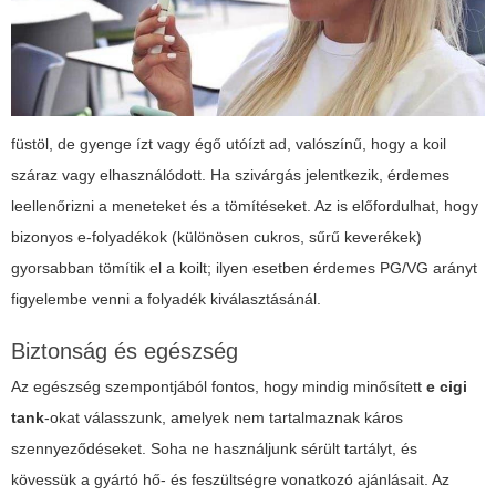
füstöl, de gyenge ízt vagy égő utóízt ad, valószínű, hogy a koil
száraz vagy elhasználódott. Ha szivárgás jelentkezik, érdemes
leellenőrizni a meneteket és a tömítéseket. Az is előfordulhat, hogy
bizonyos e-folyadékok (különösen cukros, sűrű keverékek)
gyorsabban tömítik el a koilt; ilyen esetben érdemes PG/VG arányt
figyelembe venni a folyadék kiválasztásánál.
Biztonság és egészség
Az egészség szempontjából fontos, hogy mindig minősített
e cigi
tank
-okat válasszunk, amelyek nem tartalmaznak káros
szennyeződéseket. Soha ne használjunk sérült tartályt, és
kövessük a gyártó hő- és feszültségre vonatkozó ajánlásait. Az