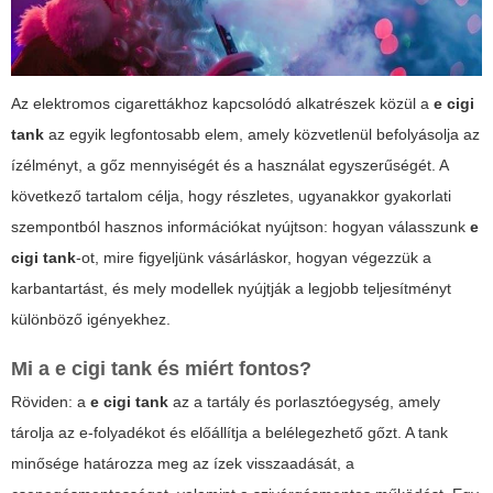
Az elektromos cigarettákhoz kapcsolódó alkatrészek közül a
e cigi
tank
az egyik legfontosabb elem, amely közvetlenül befolyásolja az
ízélményt, a gőz mennyiségét és a használat egyszerűségét. A
következő tartalom célja, hogy részletes, ugyanakkor gyakorlati
szempontból hasznos információkat nyújtson: hogyan válasszunk
e
cigi tank
-ot, mire figyeljünk vásárláskor, hogyan végezzük a
karbantartást, és mely modellek nyújtják a legjobb teljesítményt
különböző igényekhez.
Mi a
e cigi tank
és miért fontos?
Röviden: a
e cigi tank
az a tartály és porlasztóegység, amely
tárolja az e-folyadékot és előállítja a belélegezhető gőzt. A tank
minősége határozza meg az ízek visszaadását, a