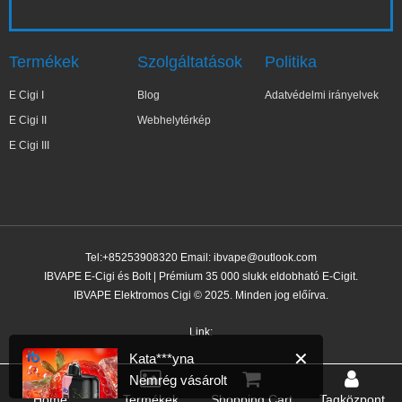
Termékek
Szolgáltatások
Politika
E Cigi I
Blog
Adatvédelmi irányelvek
E Cigi II
Webhelytérkép
E Cigi III
Tel:+85253908320 Email:
ibvape@outlook.com
IBVAPE E-Cigi és Bolt | Prémium 35 000 slukk eldobható E-Cigit.
IBVAPE Elektromos Cigi © 2025. Minden jog előírva.
✕
Kata***yna
Nemrég vásárolt
Link:
1 órával ezelőtt
Home
Termékek
Shopping Cart
Tagközpont