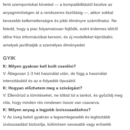
fenti szempontokat követed — a kompatibilitástól kezdve az
anyagminőségen át a rendszeres tisztításig —, akkor sokkal
kevesebb kellemetlenségre és jobb élményre számíthatsz. Ne
feledd, hogy a piac folyamatosan fejlődik, ezért érdemes időről
időre friss információkat keresni, és új modelleket kipróbálni,
amelyek javíthatják a személyes élményedet.
GYIK
K: Milyen gyakran kell koilt cserélni?
V: Átlagosan 1-3 hét használat után, de függ a használat
intenzitásától és az e-folyadék típusától.
K: Hogyan előzhetem meg a szivárgást?
V: Ellenőrizd a tömítéseket, ne töltsd túl a tankot, és győződj meg
róla, hogy minden rés rendesen össze van csavarva.
K: Milyen anyag a legjobb ízvisszaadáshoz?
V: Az üveg belső gyakran a legsemlegesebb és legtisztább
ízvisszaadást biztosítja, különösen savasabb vagy erősebb