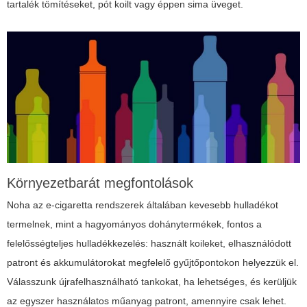
tartalék tömítéseket, pót koilt vagy éppen sima üveget.
Környezetbarát megfontolások
Noha az e-cigaretta rendszerek általában kevesebb hulladékot
termelnek, mint a hagyományos dohánytermékek, fontos a
felelősségteljes hulladékkezelés: használt koileket, elhasználódott
patront és akkumulátorokat megfelelő gyűjtőpontokon helyezzük el.
Válasszunk újrafelhasználható tankokat, ha lehetséges, és kerüljük
az egyszer használatos műanyag patront, amennyire csak lehet.