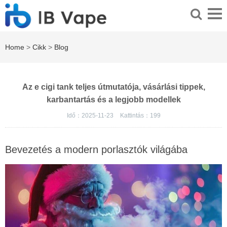
Home
>
Cikk
>
Blog
Az e cigi tank teljes útmutatója, vásárlási tippek,
karbantartás és a legjobb modellek
Idő：2025-11-23
Kattintás：
199
Bevezetés a modern porlasztók világába