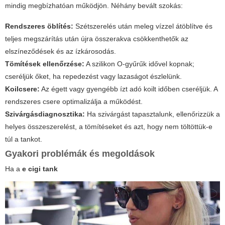
mindig megbízhatóan működjön. Néhány bevált szokás:
Rendszeres öblítés:
Szétszerelés után meleg vízzel átöblítve és
teljes megszárítás után újra összerakva csökkenthetők az
elszíneződések és az ízkárosodás.
Tömítések ellenőrzése:
A szilikon O-gyűrűk idővel kopnak;
cseréljük őket, ha repedezést vagy lazaságot észlelünk.
Koilcsere:
Az égett vagy gyengébb ízt adó koilt időben cseréljük. A
rendszeres csere optimalizálja a működést.
Szivárgásdiagnosztika:
Ha szivárgást tapasztalunk, ellenőrizzük a
helyes összeszerelést, a tömítéseket és azt, hogy nem töltöttük-e
túl a tankot.
Gyakori problémák és megoldások
Ha a
e cigi tank