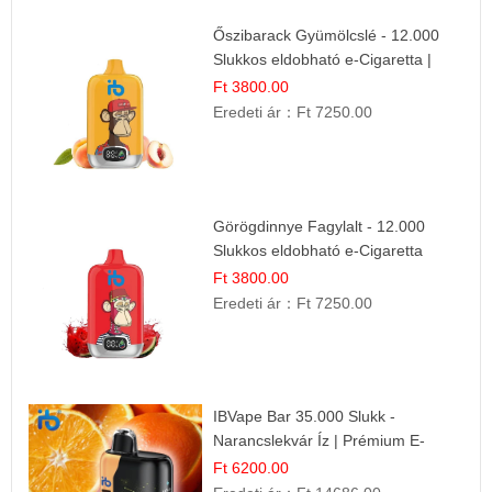
Őszibarack Gyümölcslé - 12.000
Slukkos eldobható e-Cigaretta |
Friss Gyümölcs Íz
Ft 3800.00
Eredeti ár：
Ft 7250.00
Görögdinnye Fagylalt - 12.000
Slukkos eldobható e-Cigaretta
Ft 3800.00
Eredeti ár：
Ft 7250.00
IBVape Bar 35.000 Slukk -
Narancslekvár Íz | Prémium E-
cigaretta
Ft 6200.00