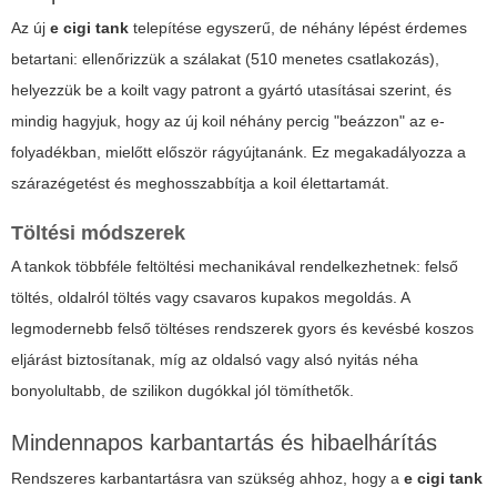
Az új
e cigi tank
telepítése egyszerű, de néhány lépést érdemes
betartani: ellenőrizzük a szálakat (510 menetes csatlakozás),
helyezzük be a koilt vagy patront a gyártó utasításai szerint, és
mindig hagyjuk, hogy az új koil néhány percig "beázzon" az e-
folyadékban, mielőtt először rágyújtanánk. Ez megakadályozza a
szárazégetést és meghosszabbítja a koil élettartamát.
Töltési módszerek
A tankok többféle feltöltési mechanikával rendelkezhetnek: felső
töltés, oldalról töltés vagy csavaros kupakos megoldás. A
legmodernebb felső töltéses rendszerek gyors és kevésbé koszos
eljárást biztosítanak, míg az oldalsó vagy alsó nyitás néha
bonyolultabb, de szilikon dugókkal jól tömíthetők.
Mindennapos karbantartás és hibaelhárítás
Rendszeres karbantartásra van szükség ahhoz, hogy a
e cigi tank