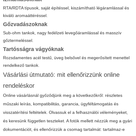
RTA/RDTA típusok, saját építéssel, kiszámítható légáramlással és
kiváló aromaáttéréssel.
Gőzvadászoknak
Sub-ohm tankok, nagy fedélzeti levegőáramlással és masszív
gőztermeléssel.
Tartósságra vágyóknak
Rozsdamentes acél testű, üveg belsővel és megerősített menettel
rendelkező tankok.
Vásárlási útmutató: mit ellenőrizzünk online
rendeléskor
Online vásárlásnál győződjünk meg a következőkről: részletes
műszaki leírás, kompatibilitás, garancia, ügyféltámogatás és
visszatérítési feltételek. Olvassuk el a felhasználói véleményeket,
és keresünk független teszteket. A fotók mellett nézzük meg a gyári
dokumentációt, és ellenőrizzük a csomag tartalmát: tartalmaz-e