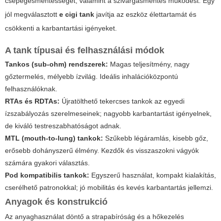
csepegésmentességet, valamint a szivárgásmentes működést. Egy
jól megválasztott
e cigi tank
javítja az eszköz élettartamát és
csökkenti a karbantartási igényeket.
A tank típusai és felhasználási módok
Tankos (sub-ohm) rendszerek:
Magas teljesítmény, nagy
gőztermelés, mélyebb ízvilág. Ideális inhalációközpontú
felhasználóknak.
RTAs és RDTAs:
Újratölthető tekercses tankok az egyedi
ízszabályozás szerelmeseinek; nagyobb karbantartást igényelnek,
de kiváló testreszabhatóságot adnak.
MTL (mouth-to-lung) tankok:
Szűkebb légáramlás, kisebb gőz,
erősebb dohányszerű élmény. Kezdők és visszaszokni vágyók
számára gyakori választás.
Pod kompatibilis tankok:
Egyszerű használat, kompakt kialakítás,
cserélhető patronokkal; jó mobilitás és kevés karbantartás jellemzi.
Anyagok és konstrukció
Az anyaghasználat döntő a strapabíróság és a hőkezelés