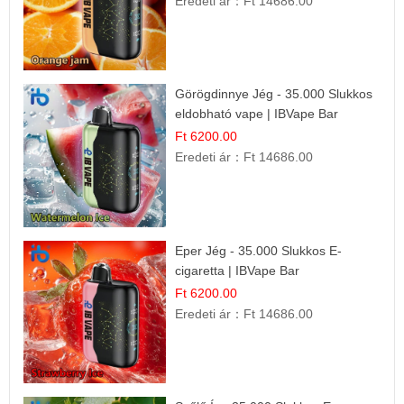
Eredeti ár：
Ft 14686.00
Görögdinnye Jég - 35.000 Slukkos
eldobható vape | IBVape Bar
Frissítő Nyári Íz
Ft 6200.00
Eredeti ár：
Ft 14686.00
Eper Jég - 35.000 Slukkos E-
cigaretta | IBVape Bar
Ft 6200.00
Eredeti ár：
Ft 14686.00