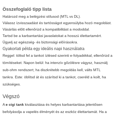
Összefoglaló tipp lista
Határozd meg a belégzési stílusod (MTL vs DL).
Válassz ízvisszaadást és tartósságot egyensúlyba hozó megoldást.
Vásárlás előtt ellenőrizd a kompatibilitást a mododdal.
Tartsd be a karbantartási javaslatokat a hosszú élettartamért.
Ügyelj az egészség- és biztonsági előírásokra.
Gyakorlati példa egy ideális napi használatra
Reggel: töltsd fel a tankot ízlésed szerinti e-folyadékkal, ellenőrizd a
tömítéseket. Napon belül: ha intenzív gőzölésre vágysz, használj
sub-ohm rendszert; ha diszkrétebb megoldás kell, válts MTL
tankra. Este: öblítsd át és szárítsd ki a tankot, cseréld a koilt, ha
szükséges.
Végszó
A
e cigi tank
kiválasztása és helyes karbantartása jelentősen
befolyásolja a vapelés élményét és az eszköz élettartamát. Ha a