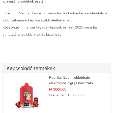
aromájú folyadékok esetén.
Előző：
Mechanikus e cigi vásárlási és karbantartási útmutató a
jobb ízélményért és hosszabb élettartamért
Következő：
e cigi folyadék típusok és ízek 2025 vásárlási
útmutató a legjobb árak és biztonság
Kapcsolódó termékek
Red Bull Eper - eldobható
elektromos cigi | Energizáló
Gyümölcs Íz
Ft 3800.00
Eredeti ár：
Ft 7250.00