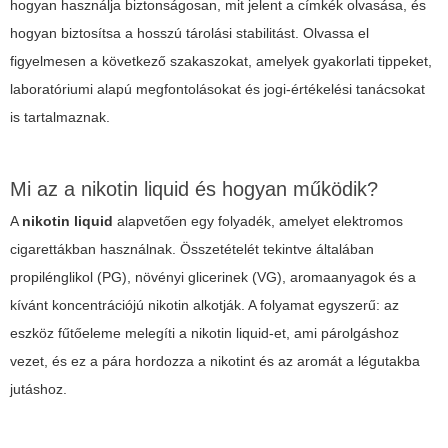
hogyan használja biztonságosan, mit jelent a címkék olvasása, és
hogyan biztosítsa a hosszú tárolási stabilitást. Olvassa el
figyelmesen a következő szakaszokat, amelyek gyakorlati tippeket,
laboratóriumi alapú megfontolásokat és jogi-értékelési tanácsokat
is tartalmaznak.
Mi az a nikotin liquid és hogyan működik?
A
nikotin liquid
alapvetően egy folyadék, amelyet elektromos
cigarettákban használnak. Összetételét tekintve általában
propilénglikol (PG), növényi glicerinek (VG), aromaanyagok és a
kívánt koncentrációjú nikotin alkotják. A folyamat egyszerű: az
eszköz fűtőeleme melegíti a
nikotin liquid
-et, ami párolgáshoz
vezet, és ez a pára hordozza a nikotint és az aromát a légutakba
jutáshoz.