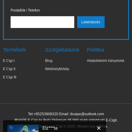
Postafiók / Telefon
Termékek
Szolgáltatások
Politika
E Cigi I
Blog
Adatvédelmi irányelvek
E Cigi II
Webhelytérkép
E Cigi III
Tel:+85253908320 Email:
ibvape@outlook.com
IBVAPE E-Cigi és Bolt | Prémium 35 000 slukk eldobható E-Cigit.
IBVAPE Elektromos Cigi © 2025. Minden jog előírva.
✕
Elż***ta