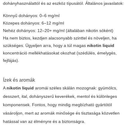
dohányhasználattól és az eszköz típusától. Általános javaslatok:
Könnyű dohányos: 0–6 mg/ml
Közepes dohányos: 6–12 mg/ml
Nehéz dohányos: 12–20+ mg/ml (általában nikotin sóként)
Ha nem biztos, kezdjen alacsonyabb szinttel és növeljen, ha
szükséges. Ügyeljen arra, hogy a túl magas
nikotin liquid
koncentráció mellékhatásokat okozhat (szédülés, émelygés,
fejfájás).
Ízek és aromák
A
nikotin liquid
aromái széles skálán mozognak: gyümölcs,
desszert, ital, dohányszerű keverékek, mentol és különleges
komponensek. Fontos, hogy mindig megbízható gyártótól
vásároljon, mert az aromák minősége és tisztasága közvetlen
hatással van az élményre és a biztonságra.