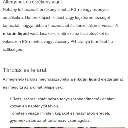
Allergének és érzékenységek
Néhány felhasználó érzékeny lehet a PG-re vagy bizonyos
adalékokra. Ha torokfájást, kiütést vagy légzési nehézséget
tapasztal, hagyja abba a használatot és konzultáljon orvossal. A
nikotin liquid
vásárlásakor ellenőrizze az összetevőket és
válasszon PG-mentes vagy alacsony PG arányú terméket ha
szükséges.
Tárolás és lejárat
A megfelelő tárolás meghosszabbítja a
nikotin liquid
élettartamát
és megőrzi az aromát. Alapelvek:
Hűvös, száraz, sötét helyre tegye (szobahőmérséklet alatt,
közvetlen napfénytől távol).
Tömítsen vissza minden kupakot és használjon eredeti,
gyermekbiztos zárat tartalmazó csomagolást.