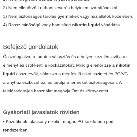
2) Nem ellenőrzött otthoni keverés helytelen számításokkal.
3) Nem biztonságos tárolás gyermekek vagy háziállatok közelében.
4) Rossz minőségű vagy hamisított
nikotin liquid
vásárlása.
Befejező gondolatok
Összefoglalva: a tudatos választás és a helyes kezelés javítja az
élményt és csökkenti a kockázatokat. Mindig ellenőrizze a
nikotin
liquid
összetevőit, válassza a megfelelő nikotinszintet és PG/VG
arányt az eszközéhez, és tárolja a terméket biztonságosan. A
felelősségteljes használat megóvja Önt és környezetét.
Gyakorlati javaslatok röviden
• Kezdőknek: alacsony nikotin, magas PG kezdetben pod
rendszerben.