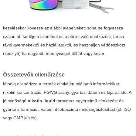
kezelésekor kövesse az alábbi alapelveket: soha ne fogyassza
szájon át, kerülje a szemmel és a bőrrel való érintkezést, tartsa
távol gyermekektől és háziállatoktól, és használjon védőeszközt
(kesztyű) ha nagyobb mennyiséget tölt át vagy kever.
Összetevők ellenőrzése
Mindig ellenőrizze a termék címkéjén található információkat:
nikotin koncentráció, PG/VG arány, gyártási dátum és lejárati idő. A
jó minőségű
nikotin liquid
tartalmaz egyértelmű címkézést és
gyártói információt, valamint többszintű minőségbiztosítást (pl. ISO
vagy GMP jelzés).