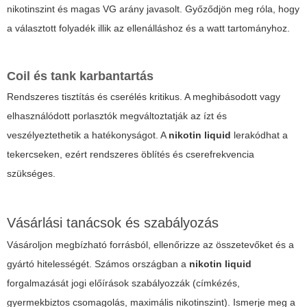
nikotinszint és magas VG arány javasolt. Győződjön meg róla, hogy
a választott folyadék illik az ellenálláshoz és a watt tartományhoz.
Coil és tank karbantartás
Rendszeres tisztítás és cserélés kritikus. A meghibásodott vagy
elhasználódott porlasztók megváltoztatják az ízt és
veszélyeztethetik a hatékonyságot. A
nikotin liquid
lerakódhat a
tekercseken, ezért rendszeres öblítés és cserefrekvencia
szükséges.
Vásárlási tanácsok és szabályozás
Vásároljon megbízható forrásból, ellenőrizze az összetevőket és a
gyártó hitelességét. Számos országban a
nikotin liquid
forgalmazását jogi előírások szabályozzák (címkézés,
gyermekbiztos csomagolás, maximális nikotinszint). Ismerje meg a