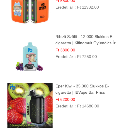
Ft 5500.00
Eredeti ár：
Ft 11932.00
Ribizli Szőlő - 12.000 Slukkos E-
cigaretta | Kifinomult Gyümölcs Íz
Ft 3800.00
Eredeti ár：
Ft 7250.00
Eper Kiwi - 35.000 Slukkos E-
cigaretta | IBVape Bar Friss
Gyümölcs Ízek
Ft 6200.00
Eredeti ár：
Ft 14686.00