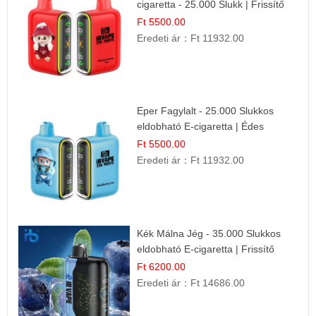
cigaretta - 25.000 Slukk | Frissítő
Nyári Íz
Ft 5500.00
Eredeti ár：
Ft 11932.00
Eper Fagylalt - 25.000 Slukkos
eldobható E-cigaretta | Édes
Desszert Íz
Ft 5500.00
Eredeti ár：
Ft 11932.00
Kék Málna Jég - 35.000 Slukkos
eldobható E-cigaretta | Frissítő
Ízélmény
Ft 6200.00
Eredeti ár：
Ft 14686.00