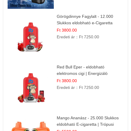
Görögdinnye Fagylalt - 12.000
Slukkos eldobható e-Cigaretta
Ft 3800.00
Eredeti ár：
Ft 7250.00
Red Bull Eper - eldobható
elektromos cigi | Energizáló
Gyümölcs Íz
Ft 3800.00
Eredeti ár：
Ft 7250.00
Mango Ananász - 25.000 Slukkos
eldobható E-cigaretta | Trópusi
Ízélmény