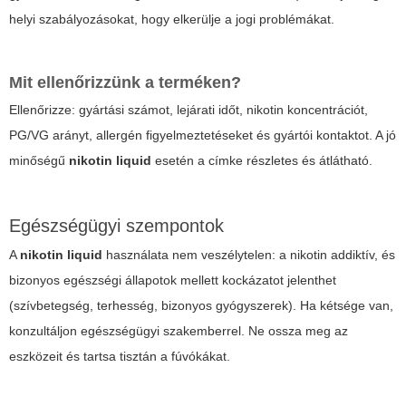
helyi szabályozásokat, hogy elkerülje a jogi problémákat.
Mit ellenőrizzünk a terméken?
Ellenőrizze: gyártási számot, lejárati időt, nikotin koncentrációt,
PG/VG arányt, allergén figyelmeztetéseket és gyártói kontaktot. A jó
minőségű
nikotin liquid
esetén a címke részletes és átlátható.
Egészségügyi szempontok
A
nikotin liquid
használata nem veszélytelen: a nikotin addiktív, és
bizonyos egészségi állapotok mellett kockázatot jelenthet
(szívbetegség, terhesség, bizonyos gyógyszerek). Ha kétsége van,
konzultáljon egészségügyi szakemberrel. Ne ossza meg az
eszközeit és tartsa tisztán a fúvókákat.