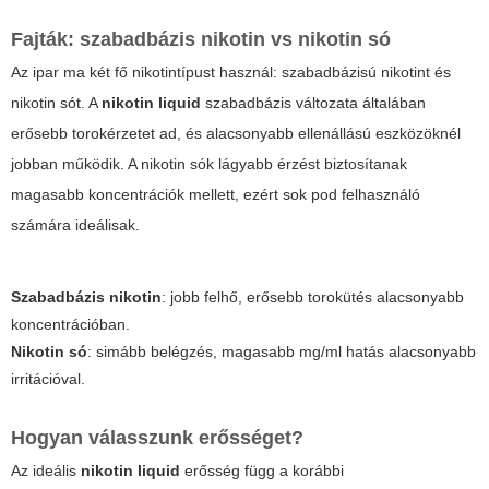
Fajták: szabadbázis nikotin vs nikotin só
Az ipar ma két fő nikotintípust használ: szabadbázisú nikotint és
nikotin sót. A
nikotin liquid
szabadbázis változata általában
erősebb torokérzetet ad, és alacsonyabb ellenállású eszközöknél
jobban működik. A nikotin sók lágyabb érzést biztosítanak
magasabb koncentrációk mellett, ezért sok pod felhasználó
számára ideálisak.
Szabadbázis nikotin
: jobb felhő, erősebb torokütés alacsonyabb
koncentrációban.
Nikotin só
: simább belégzés, magasabb mg/ml hatás alacsonyabb
irritációval.
Hogyan válasszunk erősséget?
Az ideális
nikotin liquid
erősség függ a korábbi