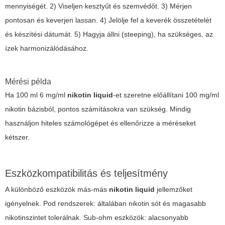
mennyiségét. 2) Viseljen kesztyűt és szemvédőt. 3) Mérjen
pontosan és keverjen lassan. 4) Jelölje fel a keverék összetételét
és készítési dátumát. 5) Hagyja állni (steeping), ha szükséges, az
ízek harmonizálódásához.
Mérési példa
Ha 100 ml 6 mg/ml
nikotin liquid
-et szeretne előállítani 100 mg/ml
nikotin bázisból, pontos számításokra van szükség. Mindig
használjon hiteles számológépet és ellenőrizze a méréseket
kétszer.
Eszközkompatibilitás és teljesítmény
A különböző eszközök más-más
nikotin liquid
jellemzőket
igényelnek. Pod rendszerek: általában nikotin sót és magasabb
nikotinszintet tolerálnak. Sub-ohm eszközök: alacsonyabb