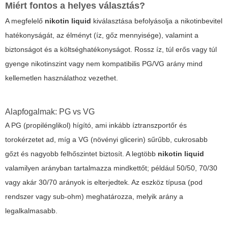
Miért fontos a helyes választás?
A megfelelő
nikotin liquid
kiválasztása befolyásolja a nikotinbevitel
hatékonyságát, az élményt (íz, gőz mennyisége), valamint a
biztonságot és a költséghatékonyságot. Rossz íz, túl erős vagy túl
gyenge nikotinszint vagy nem kompatibilis PG/VG arány mind
kellemetlen használathoz vezethet.
Alapfogalmak: PG vs VG
A PG (propilénglikol) hígító, ami inkább íztranszportőr és
torokérzetet ad, míg a VG (növényi glicerin) sűrűbb, cukrosabb
gőzt és nagyobb felhőszintet biztosít. A legtöbb
nikotin liquid
valamilyen arányban tartalmazza mindkettőt; például 50/50, 70/30
vagy akár 30/70 arányok is elterjedtek. Az eszköz típusa (pod
rendszer vagy sub-ohm) meghatározza, melyik arány a
legalkalmasabb.