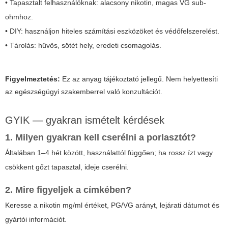
• Tapasztalt felhasználóknak: alacsony nikotin, magas VG sub-
ohmhoz.
• DIY: használjon hiteles számítási eszközöket és védőfelszerelést.
• Tárolás: hűvös, sötét hely, eredeti csomagolás.
Figyelmeztetés:
Ez az anyag tájékoztató jellegű. Nem helyettesíti
az egészségügyi szakemberrel való konzultációt.
GYIK — gyakran ismételt kérdések
1. Milyen gyakran kell cserélni a porlasztót?
Általában 1–4 hét között, használattól függően; ha rossz ízt vagy
csökkent gőzt tapasztal, ideje cserélni.
2. Mire figyeljek a címkében?
Keresse a nikotin mg/ml értéket, PG/VG arányt, lejárati dátumot és
gyártói információt.