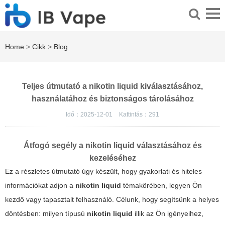
Home
>
Cikk
>
Blog
Teljes útmutató a nikotin liquid kiválasztásához,
használatához és biztonságos tárolásához
Idő：2025-12-01
Kattintás：
291
Átfogó segély a nikotin liquid választásához és
kezeléséhez
Ez a részletes útmutató úgy készült, hogy gyakorlati és hiteles
információkat adjon a
nikotin liquid
témakörében, legyen Ön
kezdő vagy tapasztalt felhasználó. Célunk, hogy segítsünk a helyes
döntésben: milyen típusú
nikotin liquid
illik az Ön igényeihez,