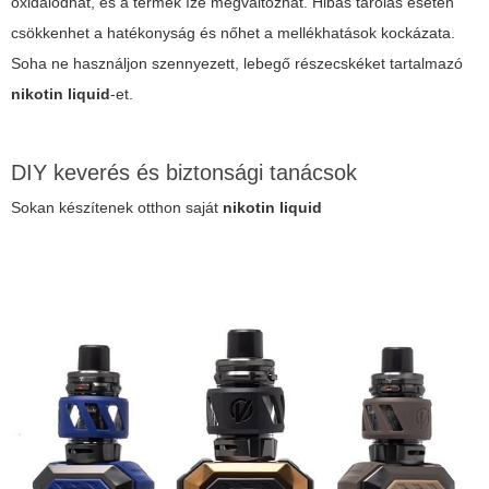
oxidálódhat, és a termék íze megváltozhat. Hibás tárolás esetén
csökkenhet a hatékonyság és nőhet a mellékhatások kockázata.
Soha ne használjon szennyezett, lebegő részecskéket tartalmazó
nikotin liquid
-et.
DIY keverés és biztonsági tanácsok
Sokan készítenek otthon saját
nikotin liquid