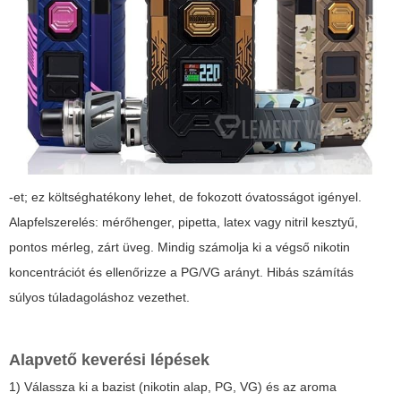
-et; ez költséghatékony lehet, de fokozott óvatosságot igényel.
Alapfelszerelés: mérőhenger, pipetta, latex vagy nitril kesztyű,
pontos mérleg, zárt üveg. Mindig számolja ki a végső nikotin
koncentrációt és ellenőrizze a PG/VG arányt. Hibás számítás
súlyos túladagoláshoz vezethet.
Alapvető keverési lépések
1) Válassza ki a bazist (nikotin alap, PG, VG) és az aroma