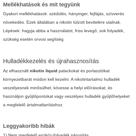
Mellékhatások és mit tegyünk
Gyakori mellékhatások: szédülés, hányinger, fejfájás, szívverés
növekedés. Ezek általában a nikotin túlzott bevitelére utalnak.
Lépések: hagyja abba a használatot, friss levegő, sok folyadék,
szükség esetén orvosi segítség.
Hulladékkezelés és újrahasznosítás
Az elhasznált
nikotin liquid
palackokat és porlasztókat
környezetbarát módon kell kezelni. A nikotintartalmú hulladék
veszélyesnek minősülhet; kövesse a helyi előírásokat, és
használjon gyűjtőpontokat vagy veszélyes hulladék gyűjtőhelyeket
a megfelelő ártalmatlanításhoz.
Leggyakoribb hibák
1) Nem megfelelő eszköz-folyadék párosítás.