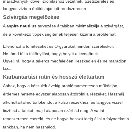
maradványok idővel ízromláshoz vezetnek. Szétszerelés és
langyos vízben öblítés ajánlott rendszeresen.
Szivárgás megelőzése
A
aspire nautilus
tervezése általában minimalizálja a szivárgást,
de a következő tippek segítenek teljesen kizárni a problémát:
Ellenőrizd a tömítéseket és O-gyűrűket minden szereléskor.
Ne tömd túl a töltőnyílást; hagyj helyet a levegőnek.
Ügyelj rá, hogy a tekercs megfelelően illeszkedjen és ne maradjon
laza.
Karbantartási rutin és hosszú élettartam
Ahhoz, hogy a készülék évekig problémamentesen működjön,
érdemes hetente egyszer alaposan áttörölni a részeket. Használj
alkoholtartalmú törlőkendőt a külső részekhez, és langyos vízzel
tisztítsd a tankot, majd alaposan szárítsd meg. A vattát
rendszeresen cseréld, és ne hagyd hosszú ideig állni a folyadékot a
tankban, ha nem használod.