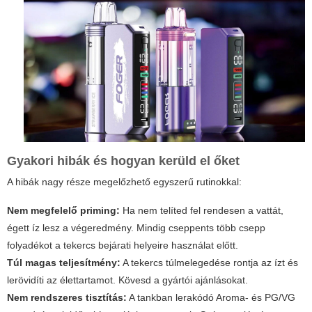
Gyakori hibák és hogyan kerüld el őket
A hibák nagy része megelőzhető egyszerű rutinokkal:
Nem megfelelő priming:
Ha nem telíted fel rendesen a vattát,
égett íz lesz a végeredmény. Mindig cseppents több csepp
folyadékot a tekercs bejárati helyeire használat előtt.
Túl magas teljesítmény:
A tekercs túlmelegedése rontja az ízt és
lerövidíti az élettartamot. Kövesd a gyártói ajánlásokat.
Nem rendszeres tisztítás:
A tankban lerakódó Aroma- és PG/VG