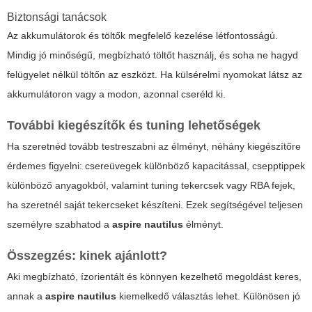
Biztonsági tanácsok
Az akkumulátorok és töltők megfelelő kezelése létfontosságú.
Mindig jó minőségű, megbízható töltőt használj, és soha ne hagyd
felügyelet nélkül töltőn az eszközt. Ha külsérelmi nyomokat látsz az
akkumulátoron vagy a modon, azonnal cseréld ki.
További kiegészítők és tuning lehetőségek
Ha szeretnéd tovább testreszabni az élményt, néhány kiegészítőre
érdemes figyelni: csereüvegek különböző kapacitással, csepptippek
különböző anyagokból, valamint tuning tekercsek vagy RBA fejek,
ha szeretnél saját tekercseket készíteni. Ezek segítségével teljesen
személyre szabhatod a
aspire nautilus
élményt.
Összegzés: kinek ajánlott?
Aki megbízható, ízorientált és könnyen kezelhető megoldást keres,
annak a
aspire nautilus
kiemelkedő választás lehet. Különösen jó