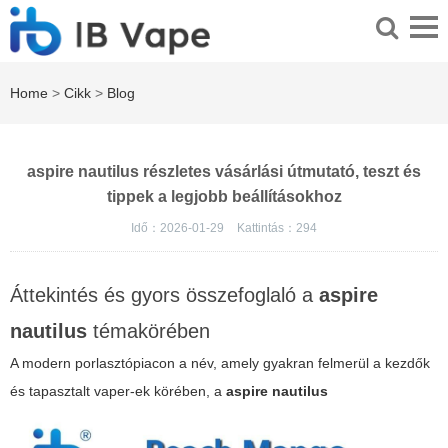
Home
>
Cikk
>
Blog
aspire nautilus részletes vásárlási útmutató, teszt és
tippek a legjobb beállításokhoz
Idő：2026-01-29
Kattintás：
294
Áttekintés és gyors összefoglaló a
aspire
nautilus
témakörében
A modern porlasztópiacon a név, amely gyakran felmerül a kezdők
és tapasztalt vaper-ek körében, a
aspire nautilus