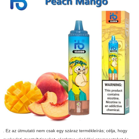
. Ez az útmutató nem csak egy száraz termékleírás; célja, hogy