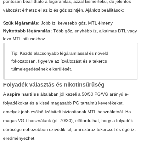
pontosan beállítható a légáramlás, azzal kismértékű, de jelentős
változást érhetsz el az íz és gőz szintjén. Ajánlott beállítások:
Szűk légáramlás:
Jobb íz, kevesebb gőz, MTL élmény.
Nyitottabb légáramlás:
Több gőz, enyhébb íz, alkalmas DTL vagy
laza MTL stílusokhoz.
Tip: Kezdd alacsonyabb légáramlással és növeld
fokozatosan, figyelve az ízváltozást és a tekercs
túlmelegedésének elkerülését.
Folyadék választás és nikotinsűrűség
A
aspire nautilus
általában jól kezeli a 50/50 PG/VG arányú e-
folyadékokat és a kissé magasabb PG tartalmú keverékeket,
amelyek jobb csőlső ízátvitelt biztosítanak MTL használatnál. Ha
magas VG-t használunk (pl. 70/30), előfordulhat, hogy a folyadék
sűrűsége nehezebben szívódik fel, ami száraz tekercset és égő ízt
eredményezhet.