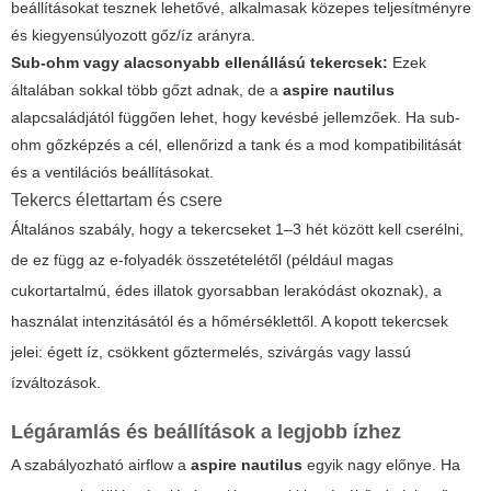
beállításokat tesznek lehetővé, alkalmasak közepes teljesítményre
és kiegyensúlyozott gőz/íz arányra.
Sub-ohm vagy alacsonyabb ellenállású tekercsek:
Ezek
általában sokkal több gőzt adnak, de a
aspire nautilus
alapcsaládjától függően lehet, hogy kevésbé jellemzőek. Ha sub-
ohm gőzképzés a cél, ellenőrizd a tank és a mod kompatibilitását
és a ventilációs beállításokat.
Tekercs élettartam és csere
Általános szabály, hogy a tekercseket 1–3 hét között kell cserélni,
de ez függ az e-folyadék összetételétől (például magas
cukortartalmú, édes illatok gyorsabban lerakódást okoznak), a
használat intenzitásától és a hőmérséklettől. A kopott tekercsek
jelei: égett íz, csökkent gőztermelés, szivárgás vagy lassú
ízváltozások.
Légáramlás és beállítások a legjobb ízhez
A szabályozható airflow a
aspire nautilus
egyik nagy előnye. Ha