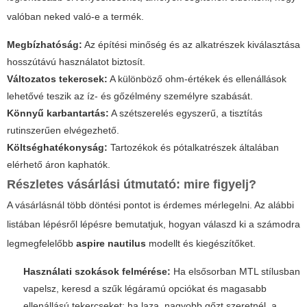
valóban neked való-e a termék.
Megbízhatóság:
Az építési minőség és az alkatrészek kiválasztása
hosszútávú használatot biztosít.
Változatos tekercsek:
A különböző ohm-értékek és ellenállások
lehetővé teszik az íz- és gőzélmény személyre szabását.
Könnyű karbantartás:
A szétszerelés egyszerű, a tisztítás
rutinszerűen elvégezhető.
Költséghatékonyság:
Tartozékok és pótalkatrészek általában
elérhető áron kaphatók.
Részletes vásárlási útmutató: mire figyelj?
A vásárlásnál több döntési pontot is érdemes mérlegelni. Az alábbi
listában lépésről lépésre bemutatjuk, hogyan válaszd ki a számodra
legmegfelelőbb
aspire nautilus
modellt és kiegészítőket.
Használati szokások felmérése:
Ha elsősorban MTL stílusban
vapelsz, keresd a szűk légáramú opciókat és magasabb
ellenállású tekercseket; ha laza, nagyobb gőzt szeretnél, a