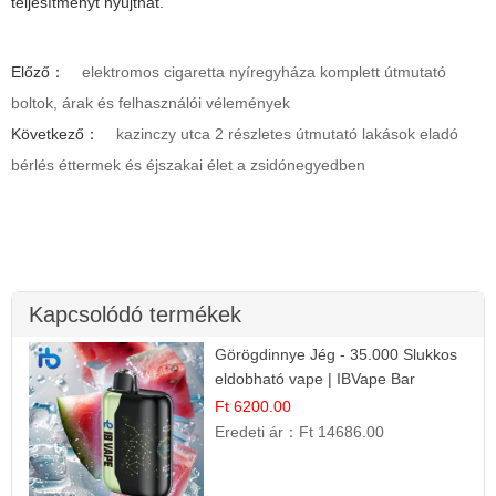
teljesítményt nyújthat.
Előző：
elektromos cigaretta nyíregyháza komplett útmutató
boltok, árak és felhasználói vélemények
Következő：
kazinczy utca 2 részletes útmutató lakások eladó
bérlés éttermek és éjszakai élet a zsidónegyedben
Kapcsolódó termékek
Görögdinnye Jég - 35.000 Slukkos
eldobható vape | IBVape Bar
Frissítő Nyári Íz
Ft 6200.00
Eredeti ár：
Ft 14686.00