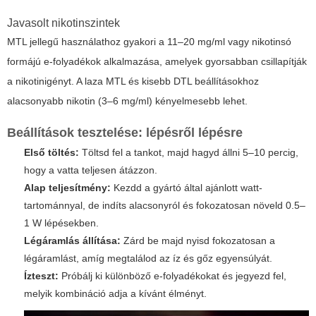
Javasolt nikotinszintek
MTL jellegű használathoz gyakori a 11–20 mg/ml vagy nikotinsó
formájú e-folyadékok alkalmazása, amelyek gyorsabban csillapítják
a nikotinigényt. A laza MTL és kisebb DTL beállításokhoz
alacsonyabb nikotin (3–6 mg/ml) kényelmesebb lehet.
Beállítások tesztelése: lépésről lépésre
Első töltés:
Töltsd fel a tankot, majd hagyd állni 5–10 percig,
hogy a vatta teljesen átázzon.
Alap teljesítmény:
Kezdd a gyártó által ajánlott watt-
tartománnyal, de indíts alacsonyról és fokozatosan növeld 0.5–
1 W lépésekben.
Légáramlás állítása:
Zárd be majd nyisd fokozatosan a
légáramlást, amíg megtalálod az íz és gőz egyensúlyát.
Ízteszt:
Próbálj ki különböző e-folyadékokat és jegyezd fel,
melyik kombináció adja a kívánt élményt.