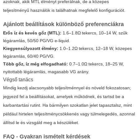
azoknak, akik MTL élményt preferálnak, de a közepes
teljesítményű használók is találhatnak megfelelő konfigurációt.
Ajánlott beállítások különböző preferenciákra
Erős íz és kevés gőz (MTL):
1.6–1.8Ω tekercs, 10–14 W, szűk
légáramlás, 50/50 PG/VG e-liquid.
Kiegyensúlyozott élmény:
1.0–1.2Ω tekercs, 12–18 W, közepes
légáramlás, 60/40 PG/VG.
Több gőz, íz még elfogadható:
0.7–1.0Ω tekercs, 18–25 W,
nyitottabb légáramlás, magasabb VG arány.
Végső tanács
Mindig kezdj alacsonyabb teljesítménnyel és növeld fokozatosan;
jegyezd fel a beállításokat, amelyek működnek, és tartsd be a
karbantartási rutint. Ha bármilyen szokatlan jelet tapasztalsz, mint
például hirtelen teljesítménycsökkenés vagy túlmelegedés, azonnal
állítsd le és vizsgáld meg a készüléket.
FAQ - Gyakran ismételt kérdések