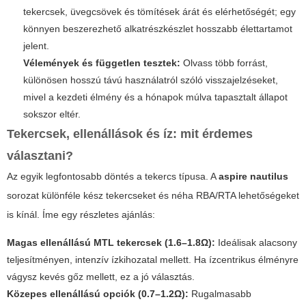
tekercsek, üvegcsövek és tömítések árát és elérhetőségét; egy
könnyen beszerezhető alkatrészkészlet hosszabb élettartamot
jelent.
Vélemények és független tesztek:
Olvass több forrást,
különösen hosszú távú használatról szóló visszajelzéseket,
mivel a kezdeti élmény és a hónapok múlva tapasztalt állapot
sokszor eltér.
Tekercsek, ellenállások és íz: mit érdemes
választani?
Az egyik legfontosabb döntés a tekercs típusa. A
aspire nautilus
sorozat különféle kész tekercseket és néha RBA/RTA lehetőségeket
is kínál. Íme egy részletes ajánlás:
Magas ellenállású MTL tekercsek (1.6–1.8Ω):
Ideálisak alacsony
teljesítményen, intenzív ízkihozatal mellett. Ha ízcentrikus élményre
vágysz kevés gőz mellett, ez a jó választás.
Közepes ellenállású opciók (0.7–1.2Ω):
Rugalmasabb