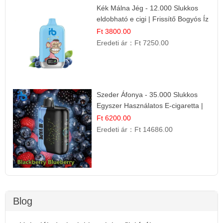
Kék Málna Jég - 12.000 Slukkos
eldobható e cigi | Frissítő Bogyós Íz
Ft 3800.00
Eredeti ár：
Ft 7250.00
Szeder Áfonya - 35.000 Slukkos
Egyszer Használatos E-cigaretta |
Prémium Ízélmény
Ft 6200.00
Eredeti ár：
Ft 14686.00
Blog