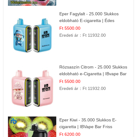
Eper Fagylalt - 25.000 Slukkos
eldobható E-cigaretta | Édes
Desszert Íz
Ft 5500.00
Eredeti ár：
Ft 11932.00
Rózsaszín Citrom - 25.000 Slukkos
eldobható e-Cigaretta | IBvape Bar
Ft 5500.00
Eredeti ár：
Ft 11932.00
Eper Kiwi - 35.000 Slukkos E-
cigaretta | IBVape Bar Friss
Gyümölcs Ízek
Ft 6200.00