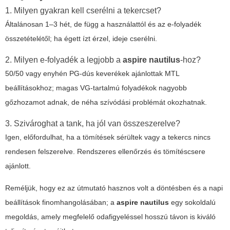
1. Milyen gyakran kell cserélni a tekercset?
Általánosan 1–3 hét, de függ a használattól és az e-folyadék
összetételétől; ha égett ízt érzel, ideje cserélni.
2. Milyen e-folyadék a legjobb a
aspire nautilus
-hoz?
50/50 vagy enyhén PG-dús keverékek ajánlottak MTL
beállításokhoz; magas VG-tartalmú folyadékok nagyobb
gőzhozamot adnak, de néha szívódási problémát okozhatnak.
3. Szivároghat a tank, ha jól van összeszerelve?
Igen, előfordulhat, ha a tömítések sérültek vagy a tekercs nincs
rendesen felszerelve. Rendszeres ellenőrzés és tömítéscsere
ajánlott.
Reméljük, hogy ez az útmutató hasznos volt a döntésben és a napi
beállítások finomhangolásában; a
aspire nautilus
egy sokoldalú
megoldás, amely megfelelő odafigyeléssel hosszú távon is kiváló