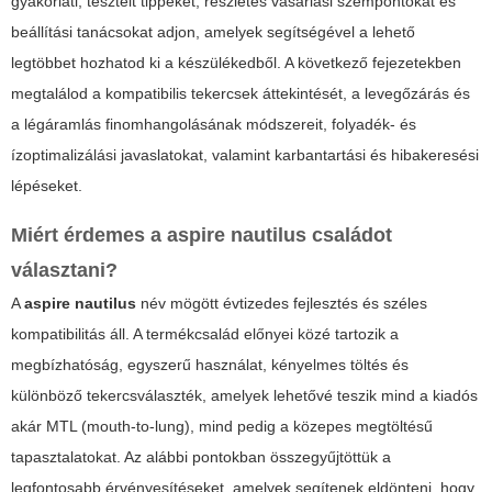
gyakorlati, tesztelt tippeket, részletes vásárlási szempontokat és
beállítási tanácsokat adjon, amelyek segítségével a lehető
legtöbbet hozhatod ki a készülékedből. A következő fejezetekben
megtalálod a kompatibilis tekercsek áttekintését, a levegőzárás és
a légáramlás finomhangolásának módszereit, folyadék- és
ízoptimalizálási javaslatokat, valamint karbantartási és hibakeresési
lépéseket.
Miért érdemes a
aspire nautilus
családot
választani?
A
aspire nautilus
név mögött évtizedes fejlesztés és széles
kompatibilitás áll. A termékcsalád előnyei közé tartozik a
megbízhatóság, egyszerű használat, kényelmes töltés és
különböző tekercsválaszték, amelyek lehetővé teszik mind a kiadós
akár MTL (mouth-to-lung), mind pedig a közepes megtöltésű
tapasztalatokat. Az alábbi pontokban összegyűjtöttük a
legfontosabb érvényesítéseket, amelyek segítenek eldönteni, hogy