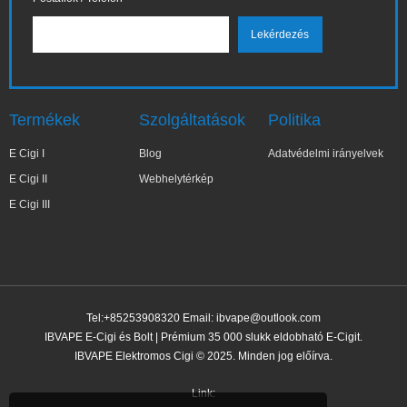
Termékek
Szolgáltatások
Politika
E Cigi I
Blog
Adatvédelmi irányelvek
E Cigi II
Webhelytérkép
E Cigi III
Tel:+85253908320 Email:
ibvape@outlook.com
IBVAPE E-Cigi és Bolt | Prémium 35 000 slukk eldobható E-Cigit.
IBVAPE Elektromos Cigi © 2025. Minden jog előírva.
Link: