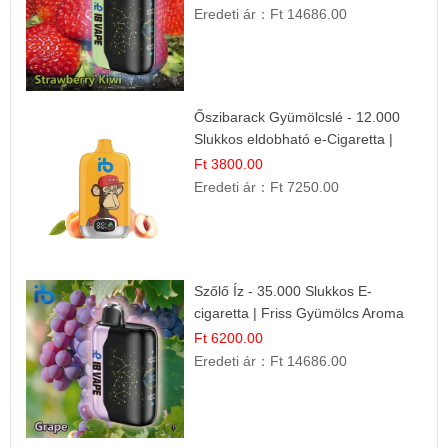
Eredeti ár：
Ft 14686.00
Őszibarack Gyümölcslé - 12.000
Slukkos eldobható e-Cigaretta |
Friss Gyümölcs Íz
Ft 3800.00
Eredeti ár：
Ft 7250.00
Szőlő Íz - 35.000 Slukkos E-
cigaretta | Friss Gyümölcs Aroma
Ft 6200.00
Eredeti ár：
Ft 14686.00