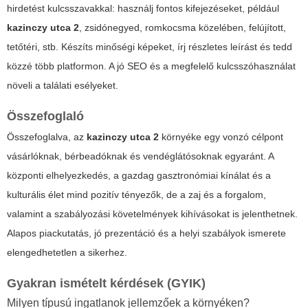
hirdetést kulcsszavakkal: használj fontos kifejezéseket, például
kazinczy utca 2
, zsidónegyed, romkocsma közelében, felújított,
tetőtéri, stb. Készíts minőségi képeket, írj részletes leírást és tedd
közzé több platformon. A jó SEO és a megfelelő kulcsszóhasználat
növeli a találati esélyeket.
Összefoglaló
Összefoglalva, az
kazinczy utca 2
környéke egy vonzó célpont
vásárlóknak, bérbeadóknak és vendéglátósoknak egyaránt. A
központi elhelyezkedés, a gazdag gasztronómiai kínálat és a
kulturális élet mind pozitív tényezők, de a zaj és a forgalom,
valamint a szabályozási követelmények kihívásokat is jelenthetnek.
Alapos piackutatás, jó prezentáció és a helyi szabályok ismerete
elengedhetetlen a sikerhez.
Gyakran ismételt kérdések (GYIK)
Milyen típusú ingatlanok jellemzőek a környéken?