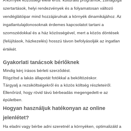
A környék közösségi élete erős: kulturális programok, zsinagóga
szertartások, helyi rendezvények és a folyamatosan változó
vendéglátóipar mind hozzájárulnak a környék dinamikájához. Az
ingatlantulajdonosoknak érdemes kapcsolatot tartani a
szomszédokkal és a ház közösségével, mert a közös döntések
(felújítások, házkezelés) hosszú távon befolyásolják az ingatlan
értékét.
Gyakorlati tanácsok bérlőknek
Mindig kérj írásos bérleti szerződést.
Rögzítsd a lakás állapotát fotókkal a beköltözéskor.
Tárgyalj a rezsiköltségekről és a közös költség részleteiről.
Ellenőrizd, hogy rövid távú bérbeadás megengedett-e az
épületben.
Hogyan használjuk hatékonyan az online
jelenlétet?
Ha eladni vagy bérbe adni szeretnél a környéken, optimalizáld a