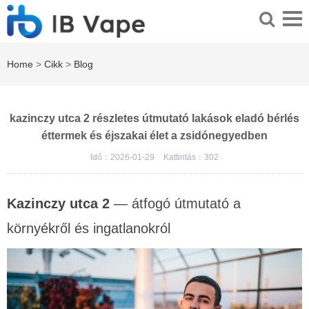
Home
>
Cikk
>
Blog
kazinczy utca 2 részletes útmutató lakások eladó bérlés
éttermek és éjszakai élet a zsidónegyedben
Idő：2026-01-29
Kattintás：
302
Kazinczy utca 2
— átfogó útmutató a
környékről és ingatlanokról