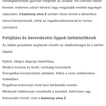
vendéglátóhelyek gyorsan megtöltik az utcákat. Ha csendes lakást
keresel, érdemes udvari fekvést vagy magasabb emeleti egységet
választani. A
kazinczy utca 2
szintén része ennek a dinamikus
városi környezetnek, tehát az ingatlanválasztásnál ez fontos
szempont.
Felújítási és berendezési tippek befektetőknek
Az alábbi javaslatok segítenek növelni az eladhatóságot és a bérleti
díjakat:
Nyitott, világos alaprajz kialakítása.
Modern konyha és fürdő, minőségi burkolatok.
Energetikai korszerűsítés (ablakok, fűtés) a rezsi csökkentése
érdekében.
Rugalmas bútorozás rövid távú bérbeadás esetén.
Mindezek hatékonyan növelhetik a bevételt, különösen egy
frekventált címnél, mint a
kazinczy utca 2
.