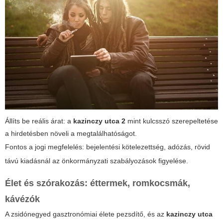
Állíts be reális árat: a
kazinczy utca 2
mint kulcsszó szerepeltetése
a hirdetésben növeli a megtalálhatóságot.
Fontos a jogi megfelelés: bejelentési kötelezettség, adózás, rövid
távú kiadásnál az önkormányzati szabályozások figyelése.
Élet és szórakozás: éttermek, romkocsmák,
kávézók
A zsidónegyed gasztronómiai élete pezsdítő, és az
kazinczy utca