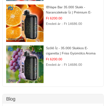
IBVape Bar 35.000 Slukk -
Narancslekvár Íz | Prémium E-
cigaretta
Ft 6200.00
Eredeti ár：
Ft 14686.00
Szőlő Íz - 35.000 Slukkos E-
cigaretta | Friss Gyümölcs Aroma
Ft 6200.00
Eredeti ár：
Ft 14686.00
Blog