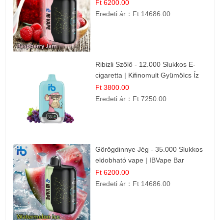
Gyümölcs Íz
Ft 6200.00
Eredeti ár：
Ft 14686.00
Ribizli Szőlő - 12.000 Slukkos E-
cigaretta | Kifinomult Gyümölcs Íz
Ft 3800.00
Eredeti ár：
Ft 7250.00
Görögdinnye Jég - 35.000 Slukkos
eldobható vape | IBVape Bar
Frissítő Nyári Íz
Ft 6200.00
Eredeti ár：
Ft 14686.00