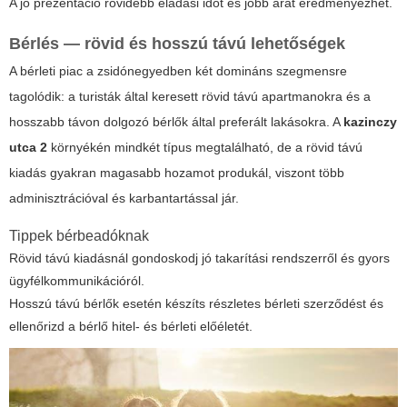
A jó prezentáció rövidebb eladási időt és jobb árat eredményezhet.
Bérlés — rövid és hosszú távú lehetőségek
A bérleti piac a zsidónegyedben két domináns szegmensre
tagolódik: a turisták által keresett rövid távú apartmanokra és a
hosszabb távon dolgozó bérlők által preferált lakásokra. A
kazinczy
utca 2
környékén mindkét típus megtalálható, de a rövid távú
kiadás gyakran magasabb hozamot produkál, viszont több
adminisztrációval és karbantartással jár.
Tippek bérbeadóknak
Rövid távú kiadásnál gondoskodj jó takarítási rendszerről és gyors
ügyfélkommunikációról.
Hosszú távú bérlők esetén készíts részletes bérleti szerződést és
ellenőrizd a bérlő hitel- és bérleti előéletét.