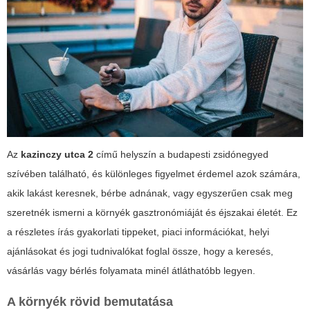
Az
kazinczy utca 2
című helyszín a budapesti zsidónegyed
szívében található, és különleges figyelmet érdemel azok számára,
akik lakást keresnek, bérbe adnának, vagy egyszerűen csak meg
szeretnék ismerni a környék gasztronómiáját és éjszakai életét. Ez
a részletes írás gyakorlati tippeket, piaci információkat, helyi
ajánlásokat és jogi tudnivalókat foglal össze, hogy a keresés,
vásárlás vagy bérlés folyamata minél átláthatóbb legyen.
A környék rövid bemutatása