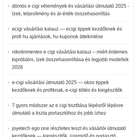
dömös e cigi vélemények és vásárlási útmutató 2025 -
ízek, teljesítmény és ár-érték összehasonlítás
ecigi vásárlási kalauz — ecigi tippek kezdőknek és
profi hu ajánlások, hu kuponok áttekintése
nikotinmentes e cigi vásárlási kalauz – miért érdemes
kipróbálni, ízek összehasonlítása és legjobb modellek
2026
e-cigi vásárlási útmutató 2025 — okos tippek
kezdőknek és profiknak, e-cigi töltés és kiegészítők
7 gyors módszer az e cigi tisztítása lépésről lépésre
útmutató a tiszta porlasztóhoz és jobb ízhez
joyetech ego one részletes teszt és vásárlói útmutató
kezdőknek — kiegészítők, üzemidő és porlasztó