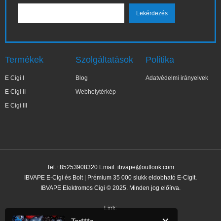
Termékek
Szolgáltatások
Politika
E Cigi I
Blog
Adatvédelmi irányelvek
E Cigi II
Webhelytérkép
E Cigi III
Tel:+85253908320 Email:
ibvape@outlook.com
IBVAPE E-Cigi és Bolt | Prémium 35 000 slukk eldobható E-Cigit.
IBVAPE Elektromos Cigi © 2025. Minden jog előírva.
✕
Ter***a
Nemrég vásárolt
Link: