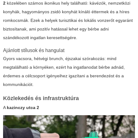
2
közelében számos ikonikus hely található: kávézók, nemzetközi
konyhák, hagyományos zsidó konyhát kínáló éttermek és a híres
romkocsmák. Ezek a helyek turisztikai és lokális vonzerőt egyaránt
biztosítanak, ami pozitív hatással lehet egy bérbe adni
szándékozott ingatlan keresettségére.
Ajánlott stílusok és hangulat
Gyors vacsora, hétvégi brunch, éjszakai szórakozás:
mind
megtalálható a környéken, ezért ha ingatlanodat bérbe adnád,
érdemes a célcsoport igényeihez igazítani a berendezést és a
kommunikációt.
Közlekedés és infrastruktúra
A
kazinczy utca 2