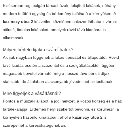
Elsősorban régi polgári társasházak, felújított lakások, néhány
modern tetőtéri egység és bérlemény található a környéken. A
kazinczy utca 2
közvetlen közelében sokszor láthatunk városi
stílusú, fiatalos lakásokat, amelyek rövid távú kiadásra is
alkalmasak.
Milyen bérleti díjakra számíthatok?
A díjak nagyban függenek a lakás típusától és állapotától. Rövid
távú kiadás esetén a szezontól és a szolgáltatásoktól függően
magasabb bevétel várható, míg a hosszú távú bérleti díjak
stabilabb, de általában alacsonyabb jövedelmet biztosítanak.
Mire figyeljek a vásárlásnál?
Fontos a műszaki állapot, a jogi helyzet, a közös költség és a ház
tartalékalapja. Érdemes helyi szakértőt bevonni, és körülnézni a
környéken hasonló kínálatban, ahol a
kazinczy utca 2
is
szerepelhet a keresőkategóriában.