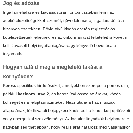
Jog és adózás
Ingatlan eladása és kiadása során fontos tisztában lenni az
adókötelezettségekkel: személyi jövedelemadó, ingatlanadó, áfa
bizonyos esetekben. Rövid távú kiadás esetén regisztrációs
kötelezettségek lehetnek, és az önkormányzat feltételeit is követni
kell. Javasolt helyi ingatlanjogász vagy könyvelő bevonása a
folyamatba.
Hogyan találd meg a megfelelő lakást a
környéken?
Keress specifikus hirdetéseket, amelyekben szerepel a pontos cím,
például
kazinczy utca 2
, és hasonlítsd össze az árakat, közös
költséget és a felújítási szinteket. Nézz utána a ház műszaki
állapotának, földhivatali bejegyzéseknek, és ha lehet, kérj építészeti
vagy energetikai szakvéleményt. Az ingatlanügynökök helyismerete
nagyban segíthet abban, hogy reális árat határozz meg vásárláskor