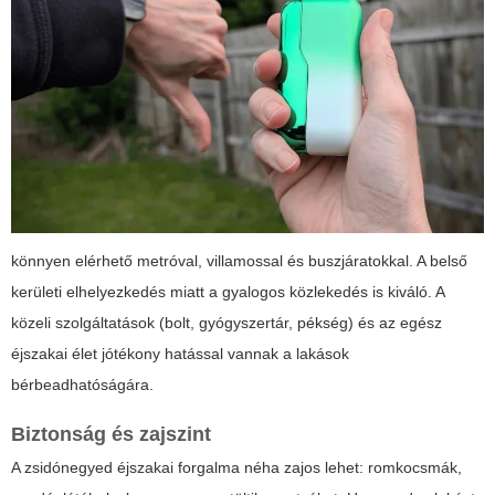
könnyen elérhető metróval, villamossal és buszjáratokkal. A belső
kerületi elhelyezkedés miatt a gyalogos közlekedés is kiváló. A
közeli szolgáltatások (bolt, gyógyszertár, pékség) és az egész
éjszakai élet jótékony hatással vannak a lakások
bérbeadhatóságára.
Biztonság és zajszint
A zsidónegyed éjszakai forgalma néha zajos lehet: romkocsmák,