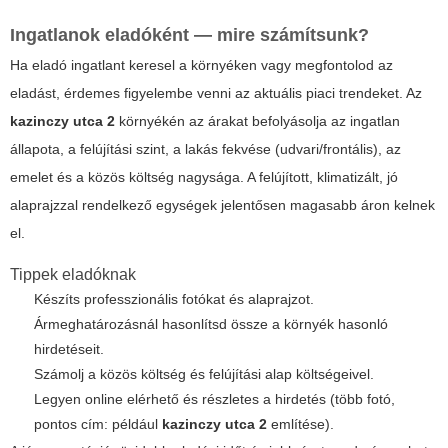
Ingatlanok eladóként — mire számítsunk?
Ha eladó ingatlant keresel a környéken vagy megfontolod az
eladást, érdemes figyelembe venni az aktuális piaci trendeket. Az
kazinczy utca 2
környékén az árakat befolyásolja az ingatlan
állapota, a felújítási szint, a lakás fekvése (udvari/frontális), az
emelet és a közös költség nagysága. A felújított, klimatizált, jó
alaprajzzal rendelkező egységek jelentősen magasabb áron kelnek
el.
Tippek eladóknak
Készíts professzionális fotókat és alaprajzot.
Ármeghatározásnál hasonlítsd össze a környék hasonló
hirdetéseit.
Számolj a közös költség és felújítási alap költségeivel.
Legyen online elérhető és részletes a hirdetés (több fotó,
pontos cím: például
kazinczy utca 2
említése).