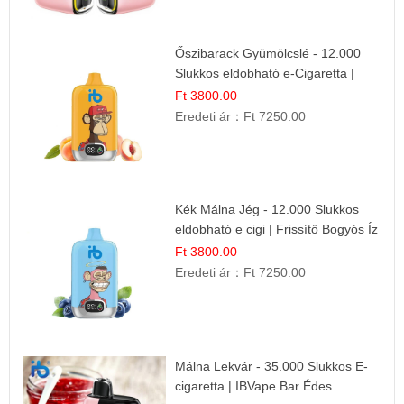
Őszibarack Gyümölcslé - 12.000
Slukkos eldobható e-Cigaretta |
Friss Gyümölcs Íz
Ft 3800.00
Eredeti ár：
Ft 7250.00
Kék Málna Jég - 12.000 Slukkos
eldobható e cigi | Frissítő Bogyós Íz
Ft 3800.00
Eredeti ár：
Ft 7250.00
Málna Lekvár - 35.000 Slukkos E-
cigaretta | IBVape Bar Édes