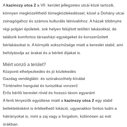
A
kazinczy utca 2
a VII. kerület jellegzetes utcái közé tartozik,
könnyen megközelíthető tömegközlekedéssel, közel a Dohány utcai
zsinagógához és számos kulturális látnivalóhoz. A házak többnyire
régi polgári épületek, sok helyen felújított tetőtéri lakásokkal, de
találunk komfortos társasházi egységeket és korszerűsített
bérlakásokat is. A környék sokszínűsége miatt a kereslet stabil, ami
befolyásolja az árakat és a bérleti díjakat is.
Miért vonzó a terület?
Központi elhelyezkedés és jó közlekedés
Gazdag vendéglátó- és szórakozóhely-kínálat
Történelmi hangulat és turisztikai vonzerő
Erős bérlői kereslet rövid és hosszú távon egyaránt
A fenti tényezők együttese miatt a
kazinczy utca 2
egy stabil
befektetésként is értékelhető lokáció, ugyanakkor fontos tudni a
hátrányokat is, mint a zaj vagy a forgalom, különösen az esti
órákban.