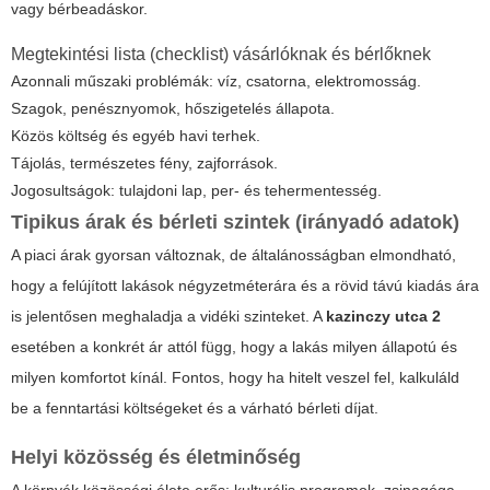
vagy bérbeadáskor.
Megtekintési lista (checklist) vásárlóknak és bérlőknek
Azonnali műszaki problémák: víz, csatorna, elektromosság.
Szagok, penésznyomok, hőszigetelés állapota.
Közös költség és egyéb havi terhek.
Tájolás, természetes fény, zajforrások.
Jogosultságok: tulajdoni lap, per- és tehermentesség.
Tipikus árak és bérleti szintek (irányadó adatok)
A piaci árak gyorsan változnak, de általánosságban elmondható,
hogy a felújított lakások négyzetméterára és a rövid távú kiadás ára
is jelentősen meghaladja a vidéki szinteket. A
kazinczy utca 2
esetében a konkrét ár attól függ, hogy a lakás milyen állapotú és
milyen komfortot kínál. Fontos, hogy ha hitelt veszel fel, kalkuláld
be a fenntartási költségeket és a várható bérleti díjat.
Helyi közösség és életminőség