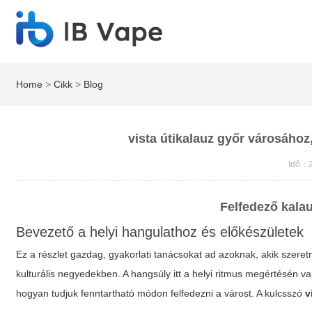
Home
>
Cikk
>
Blog
vista útikalauz győr városához,
Idő：2
Felfedező kala
Bevezető a helyi hangulathoz és előkészületek
Ez a részlet gazdag, gyakorlati tanácsokat ad azoknak, akik szeretn
kulturális negyedekben. A hangsúly itt a helyi ritmus megértésén van
hogyan tudjuk fenntartható módon felfedezni a várost. A kulcsszó
v