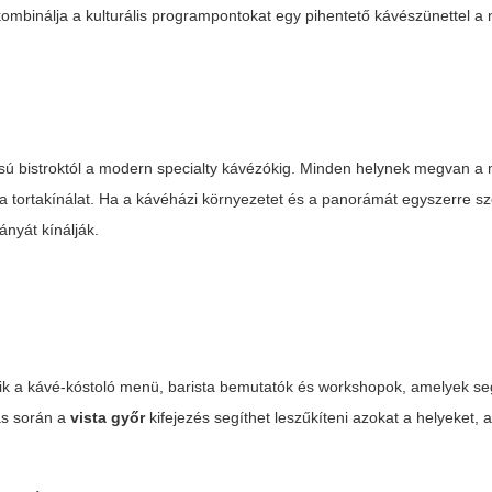
ó kombinálja a kulturális programpontokat egy pihentető kávészünettel 
lusú bistroktól a modern specialty kávézókig. Minden helynek megvan a
 a tortakínálat. Ha a kávéházi környezetet és a panorámát egyszerre s
ányát kínálják.
ik a kávé-kóstoló menü, barista bemutatók és workshopok, amelyek se
tás során a
vista győr
kifejezés segíthet leszűkíteni azokat a helyeket,