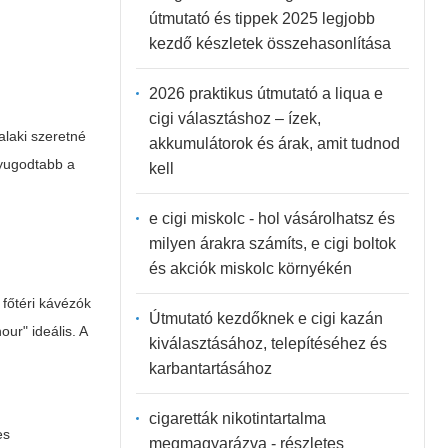
útmutató és tippek 2025 legjobb
kezdő készletek összehasonlítása
2026 praktikus útmutató a liqua e
cigi választáshoz – ízek,
alaki szeretné
akkumulátorok és árak, amit tudnod
yugodtabb a
kell
e cigi miskolc - hol vásárolhatsz és
milyen árakra számíts, e cigi boltok
és akciók miskolc környékén
 főtéri kávézók
Útmutató kezdőknek e cigi kazán
ur" ideális. A
kiválasztásához, telepítéséhez és
karbantartásához
cigaretták nikotintartalma
es
megmagyarázva - részletes