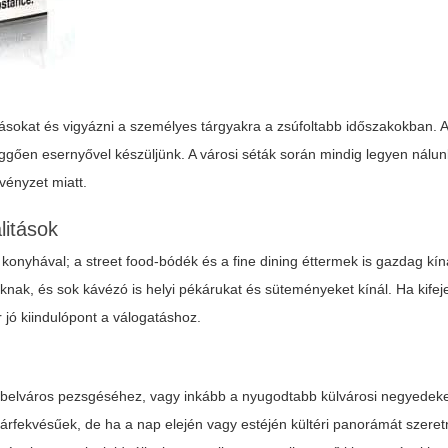
írásokat és vigyázni a személyes tárgyakra a zsúfoltabb időszakokban.
ggően esernyővel készüljünk. A városi séták során mindig legyen nálunk
övényzet miatt.
litások
konyhával; a street food-bódék és a fine dining éttermek is gazdag kín
oknak, és sok kávézó is helyi pékárukat és süteményeket kínál. Ha kifej
 jó kiindulópont a válogatáshoz.
a belváros pezsgéséhez, vagy inkább a nyugodtabb külvárosi negyedeke
árfekvésűek, de ha a nap elején vagy estéjén kültéri panorámát szeret