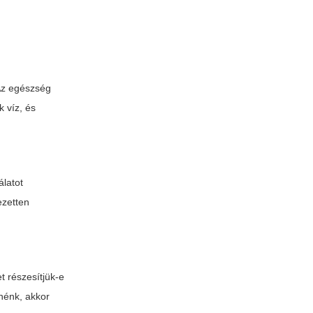
 Az egészség
 víz, és
álatot
ezetten
t részesítjük-e
nénk, akkor