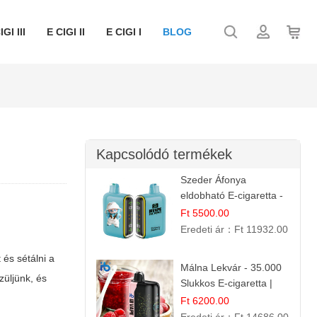
IGI III
E CIGI II
E CIGI I
BLOG
Kapcsolódó termékek
Szeder Áfonya
eldobható E-cigaretta -
25.000 Slukk | Prémium
Ft 5500.00
Gyümölcs Íz
Eredeti ár：
Ft 11932.00
 és sétálni a
Málna Lekvár - 35.000
züljünk, és
Slukkos E-cigaretta |
IBVape Bar Édes
Ft 6200.00
Gyümölcs Íz