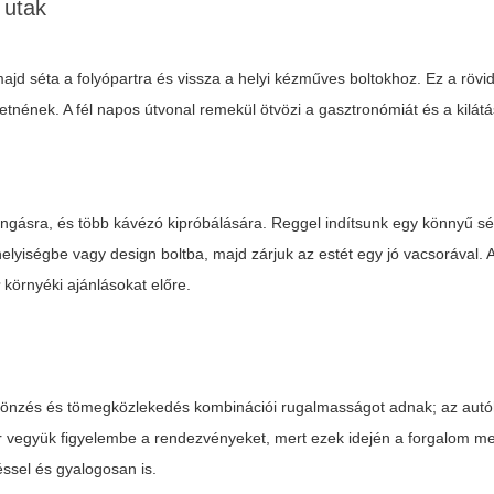
 utak
 majd séta a folyópartra és vissza a helyi kézműves boltokhoz. Ez a röv
retnének. A fél napos útvonal remekül ötvözi a gasztronómiát és a kilát
gásra, és több kávézó kipróbálására. Reggel indítsunk egy könnyű sétá
helyiségbe vagy design boltba, majd zárjuk az estét egy jó vacsorával. 
r
környéki ajánlásokat előre.
csönzés és tömegközlekedés kombinációi rugalmasságot adnak; az autó
or vegyük figyelembe a rendezvényeket, mert ezek idején a forgalom me
ssel és gyalogosan is.