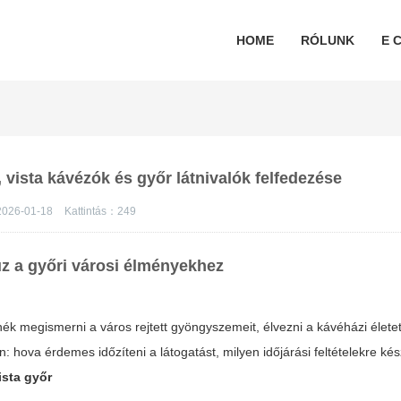
HOME
RÓLUNK
E C
 vista kávézók és győr látnivalók felfedezése
026-01-18
Kattintás：
249
uz a győri városi élményekhez
ék megismerni a város rejtett gyöngyszemeit, élvezni a kávéházi életet
: hova érdemes időzíteni a látogatást, milyen időjárási feltételekre kés
ista győr