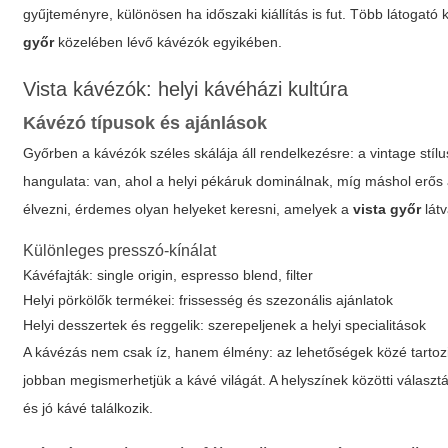
gyűjteményre, különösen ha időszaki kiállítás is fut. Több látogat
győr
közelében lévő kávézók egyikében.
Vista kávézók: helyi kávéházi kultúra
Kávézó típusok és ajánlások
Győrben a kávézók széles skálája áll rendelkezésre: a vintage stí
hangulata: van, ahol a helyi pékáruk dominálnak, míg máshol erős
élvezni, érdemes olyan helyeket keresni, amelyek a
vista győr
látv
Különleges presszó-kínálat
Kávéfajták: single origin, espresso blend, filter
Helyi pörkölők termékei: frissesség és szezonális ajánlatok
Helyi desszertek és reggelik: szerepeljenek a helyi specialitások
A kávézás nem csak íz, hanem élmény: az lehetőségek közé tartoz
jobban megismerhetjük a kávé világát. A helyszínek közötti válasz
és jó kávé találkozik.