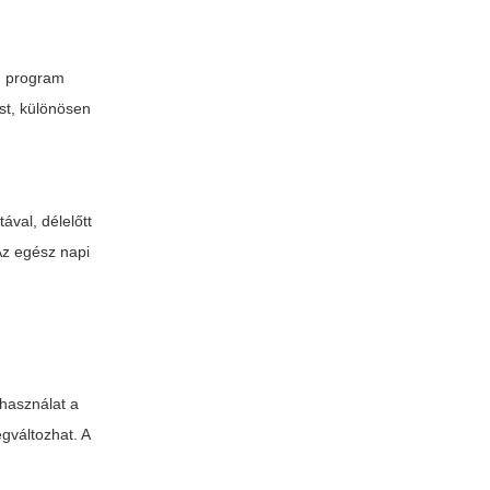
id program
ást, különösen
val, délelőtt
Az egész napi
használat a
gváltozhat. A