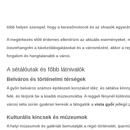
több helyen szerepel, hogy a keresőmotorok és az olvasók egyarán
A megérkezés előtt érdemes ellenőrizni az aktuális eseményeket, mert
összehangolni a kávézólátogatásokat és a városnézést, akkor a r
forgalom és hangtalanabb a város.
A sétálóutak és főbb látnivalók
Belváros és történelmi térségek
A győri belváros számos építészeti korszakot idéz, és sétálva könn
felé, és térjünk be a kisebb múzeumokba. A reggeli fénynél különö
városi séta során gyakran keresik a látogatók a
vista győr
jellegű 
Kulturális kincsek és múzeumok
A helyi múzeumok és galériák bemutatják a régió történetét, iparműv