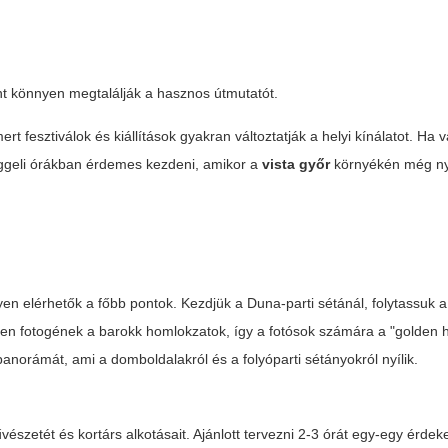
t könnyen megtalálják a hasznos útmutatót.
 fesztiválok és kiállítások gyakran változtatják a helyi kínálatot. Ha v
eggeli órákban érdemes kezdeni, amikor a
vista győr
környékén még n
yen elérhetők a főbb pontok. Kezdjük a Duna-parti sétánál, folytassuk a
sen fotogének a barokk homlokzatok, így a fotósok számára a "golden ho
panorámát, ami a domboldalakról és a folyóparti sétányokról nyílik.
észetét és kortárs alkotásait. Ajánlott tervezni 2-3 órát egy-egy érdek