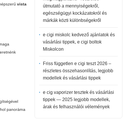
a népszerű
vista
útmutató a mennyiségekről,
egészségügyi kockázatokról és
márkák közti különbségekről
e cigi miskolc kedvező ajánlatok és
vásárlási tippek, e cigi boltok
 maga
Miskolcon
zeretnénk
Friss független e cigi teszt 2026 –
részletes összehasonlítás, legjobb
modellek és vásárlási tippek
e cig vaporizer tesztek és vásárlási
tippek — 2025 legjobb modellek,
gítségével
árak és felhasználói vélemények
 ahol panoráma