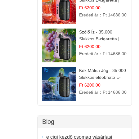
Slukkos E-cigaretta |
IBVape Bar
Ft 6200.00
Eredeti ár：
Ft 14686.00
Szőlő Íz - 35.000
Slukkos E-cigaretta |
Friss Gyümölcs Aroma
Ft 6200.00
Eredeti ár：
Ft 14686.00
Kék Málna Jég - 35.000
Slukkos eldobható E-
cigaretta | Frissítő
Ft 6200.00
Ízélmény
Eredeti ár：
Ft 14686.00
Blog
e cigi kezdő csomag vásárlási