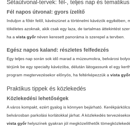
Sétaútvonal-tervek: fél-, teljes nap és tematikus
Fél napos útvonal: gyors ízelítő
Induljon a főtér felől, kávészünet a történelmi kávézók egyikében,
tökéletes azoknak, akik csak egy laza, de tartalmas áttekintést sze
ha a
vista győr
néven keresett panoráma is szerepel a tervben.
Egész napos kaland: részletes felfedezés
Egy teljes nap során sok idő marad a múzeumokra, belvárosi bolyon
térjünk be egy specialty kávézóba, délután látogassunk el egy kert
program megtervezésekor előnyös, ha feltérképezzük a
vista győ
Praktikus tippek és közlekedés
Közlekedési lehetőségek
A város kompakt, ezért gyalog is könnyen bejárható. Kerékpárköl
belvárosban parkolási korlátokkal járhat. A közlekedés tervezések
vista győr
helyszínek gyakran jól megközelíthetők tömegközlekedé