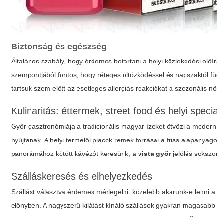
Biztonság és egészség
Általános szabály, hogy érdemes betartani a helyi közlekedési elő
szempontjából fontos, hogy réteges öltözködéssel és napszaktól fü
tartsuk szem előtt az esetleges allergiás reakciókat a szezonális n
Kulinaritás: éttermek, street food és helyi specia
Győr gasztronómiája a tradicionális magyar ízeket ötvözi a modern 
nyújtanak. A helyi termelői piacok remek forrásai a friss alapanyag
panorámához kötött kávézót keresünk, a
vista győr
jelölés sokszor
Szálláskeresés és elhelyezkedés
Szállást választva érdemes mérlegelni: közelebb akarunk-e lenni 
előnyben. A nagyszerű kilátást kínáló szállások gyakran magasabb 