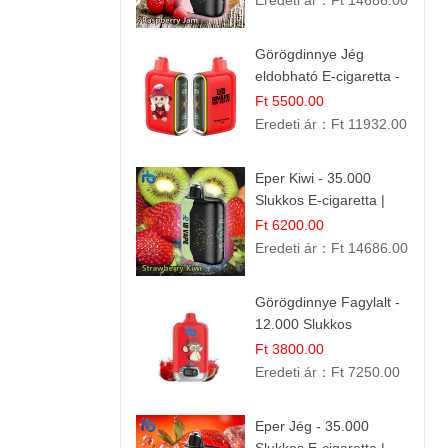
Eredeti ár：
Ft 14686.00
Görögdinnye Jég
eldobható E-cigaretta -
25.000 Slukk | Frissítő
Ft 5500.00
Nyári Íz
Eredeti ár：
Ft 11932.00
Eper Kiwi - 35.000
Slukkos E-cigaretta |
IBVape Bar Friss
Ft 6200.00
Gyümölcs Ízek
Eredeti ár：
Ft 14686.00
Görögdinnye Fagylalt -
12.000 Slukkos
eldobható e-Cigaretta
Ft 3800.00
Eredeti ár：
Ft 7250.00
Eper Jég - 35.000