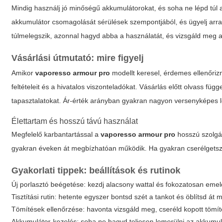
Mindig használj jó minőségű akkumulátorokat, és soha ne lépd túl a
akkumulátor csomagolását sérülések szempontjából, és ügyelj arra,
túlmelegszik, azonnal hagyd abba a használatát, és vizsgáld meg a ve
Vásárlási útmutató: mire figyelj
Amikor
vaporesso armour pro
modellt keresel, érdemes ellenőrizn
feltételeit és a hivatalos viszonteladókat. Vásárlás előtt olvass f
tapasztalatokat. Ár-érték arányban gyakran nagyon versenyképes le
Élettartam és hosszú távú használat
Megfelelő karbantartással a
vaporesso armour pro
hosszú szolgál
gyakran éveken át megbízhatóan működik. Ha gyakran cserélgetsz 
Gyakorlati tippek: beállítások és rutinok
Új porlasztó beégetése: kezdj alacsony wattal és fokozatosan emeld
Tisztítási rutin: hetente egyszer bontsd szét a tankot és öblítsd át 
Tömítések ellenőrzése: havonta vizsgáld meg, cseréld kopott tömíté
Akkumulátor-kezelés: soha ne hagyd teljesen lemerülni az akkumulát