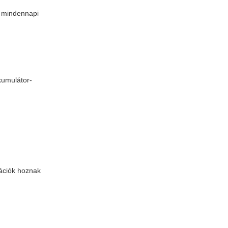
a mindennapi
kumulátor-
nációk hoznak