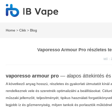
Home
>
Cikk
>
Blog
Vaporesso Armour Pro részletes tes
Idő：2
vaporesso armour pro
— alapos áttekintés és
A következő anyag hosszú, részletes és gyakorlati útmutatót kínál
rendelkeznek vele és szeretnék optimalizálni a beállításokat. Cél
műszaki jellemzőit, teljesítményét, tipikus használati forgatókönyvek
legjobb íz és gőzmennyiség, milyen tankok és porlasztók működnek 