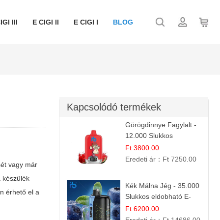
IGI III
E CIGI II
E CIGI I
BLOG
Kapcsolódó termékek
Görögdinnye Fagylalt -
12.000 Slukkos
eldobható e-Cigaretta
Ft 3800.00
Eredeti ár：
Ft 7250.00
ét vagy már
a készülék
Kék Málna Jég - 35.000
an érhető el a
Slukkos eldobható E-
cigaretta | Frissítő
Ft 6200.00
Ízélmény