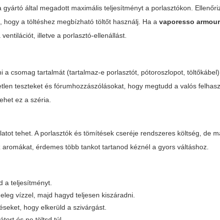
 gyártó által megadott maximális teljesítményt a porlasztókon. Ellenőri
 hogy a töltéshez megbízható töltőt használj. Ha a
vaporesso armour
ntilációt, illetve a porlasztó-ellenállást.
i a csomag tartalmát (tartalmaz-e porlasztót, pótoroszlopot, töltőkábel)
üggetlen teszteket és fórumhozzászólásokat, hogy megtudd a valós felhas
het ez a széria.
atot tehet. A porlasztók és tömítések cseréje rendszeres költség, de
aromákat, érdemes több tankot tartanod kéznél a gyors váltáshoz.
 a teljesítményt.
meleg vízzel, majd hagyd teljesen kiszáradni.
seket, hogy elkerüld a szivárgást.
ort és ne töltsd túl.