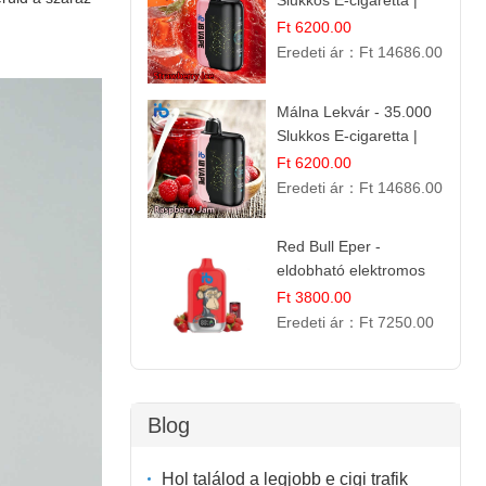
Slukkos E-cigaretta |
IBVape Bar
Ft 6200.00
Eredeti ár：
Ft 14686.00
Málna Lekvár - 35.000
Slukkos E-cigaretta |
IBVape Bar Édes
Ft 6200.00
Gyümölcs Íz
Eredeti ár：
Ft 14686.00
Red Bull Eper -
eldobható elektromos
cigi | Energizáló
Ft 3800.00
Gyümölcs Íz
Eredeti ár：
Ft 7250.00
Blog
Hol találod a legjobb e cigi trafik