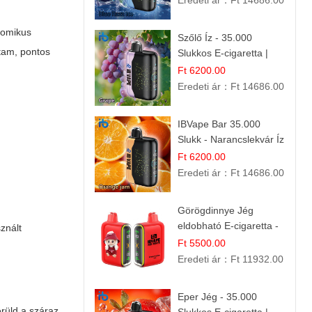
Eredeti ár：
Ft 14686.00
nomikus
Szőlő Íz - 35.000
tam, pontos
Slukkos E-cigaretta |
Friss Gyümölcs Aroma
Ft 6200.00
Eredeti ár：
Ft 14686.00
IBVape Bar 35.000
Slukk - Narancslekvár Íz
| Prémium E-cigaretta
Ft 6200.00
Eredeti ár：
Ft 14686.00
Görögdinnye Jég
eldobható E-cigaretta -
znált
25.000 Slukk | Frissítő
Ft 5500.00
Nyári Íz
Eredeti ár：
Ft 11932.00
Eper Jég - 35.000
erüld a száraz