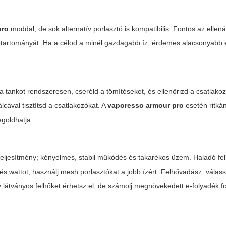
pro
moddal, de sok alternatív porlasztó is kompatibilis. Fontos az ellená
tt-tartományát. Ha a célod a minél gazdagabb íz, érdemes alacsonyabb e
 tankot rendszeresen, cseréld a tömítéseket, és ellenőrizd a csatlakoz
cával tisztítsd a csatlakozókat. A
vaporesso armour pro
esetén ritkán
egoldhatja.
eljesítmény; kényelmes, stabil működés és takarékos üzem. Haladó fe
és wattot; használj mesh porlasztókat a jobb ízért. Felhővadász: válas
gy látványos felhőket érhetsz el, de számolj megnövekedett e-folyadék f