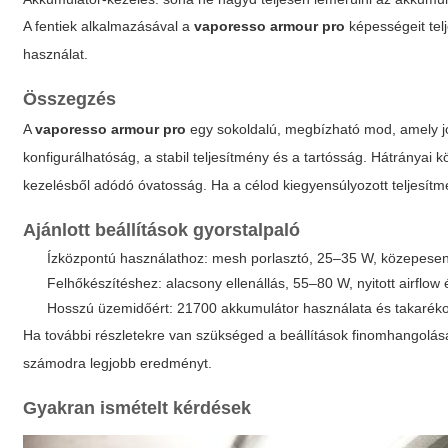
A fentiek alkalmazásával a
vaporesso armour pro
képességeit tel
használat.
Összegzés
A
vaporesso armour pro
egy sokoldalú, megbízható mod, amely jó
konfigurálhatóság, a stabil teljesítmény és a tartósság. Hátrányai
kezelésből adódó óvatosság. Ha a célod kiegyensúlyozott teljesítm
Ajánlott beállítások gyorstalpaló
Ízközpontú használathoz: mesh porlasztó, 25–35 W, közepesen z
Felhőkészítéshez: alacsony ellenállás, 55–80 W, nyitott airflo
Hosszú üzemidőért: 21700 akkumulátor használata és takarékos
Ha további részletekre van szükséged a beállítások finomhangolás
számodra legjobb eredményt.
Gyakran ismételt kérdések