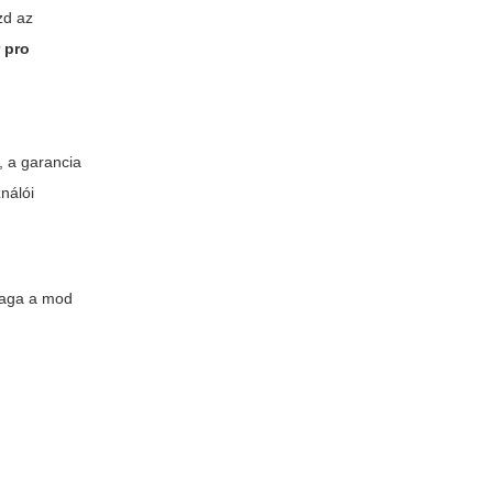
zd az
 pro
, a garancia
ználói
 maga a mod