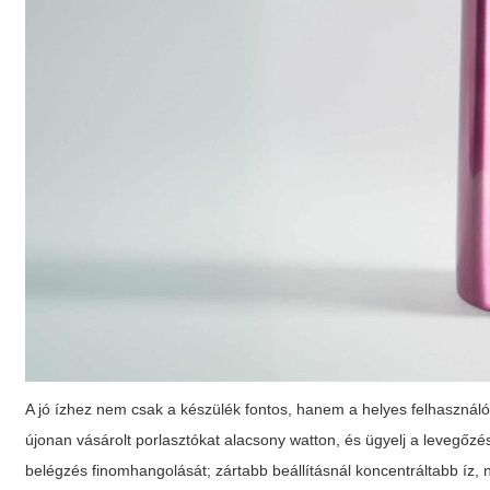
A jó ízhez nem csak a készülék fontos, hanem a helyes felhasználó
újonan vásárolt porlasztókat alacsony watton, és ügyelj a levegőzés 
belégzés finomhangolását; zártabb beállításnál koncentráltabb íz, n