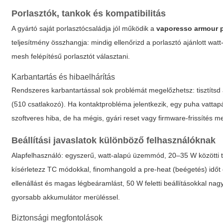
Porlasztók, tankok és kompatibilitás
A gyártó saját porlasztócsaládja jól működik a
vaporesso armour 
teljesítmény összhangja: mindig ellenőrizd a porlasztó ajánlott wa
mesh felépítésű porlasztót választani.
Karbantartás és hibaelhárítás
Rendszeres karbantartással sok problémát megelőzhetsz: tisztítsd a
(510 csatlakozó). Ha kontaktprobléma jelentkezik, egy puha vattapál
szoftveres hiba, de ha mégis, gyári reset vagy firmware-frissítés m
Beállítási javaslatok különböző felhasználóknak
Alapfelhasználó: egyszerű, watt-alapú üzemmód, 20–35 W közötti t
kísérletezz TC módokkal, finomhangold a pre-heat (beégetés) időt 
ellenállást és magas légbeáramlást, 50 W feletti beállításokkal na
gyorsabb akkumulátor merüléssel.
Biztonsági megfontolások