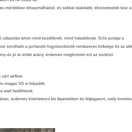
jes mértékben kihasználhatod, és sokkal stabilabb, élvezetesebb lesz 
 választás lehet mind kezdőknek, mind haladóknak. Erős pontjai a
 közé sorolható a porlasztó-fogyóeszközök rendszeres költsége és az ak
ény és jó ár-érték arány, érdemes megfontolni ezt az eszközt.
árt airflow.
w és magas VG e-folyadék.
 watt beállítások.
ában, érdemes kísérletezni kis lépésekben és feljegyezni, mely kombi