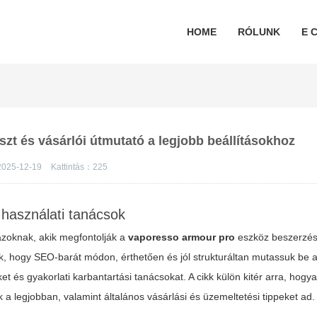
HOME
RÓLUNK
E C
zt és vásárlói útmutató a legjobb beállításokhoz
025-12-19
Kattintás：
225
 használati tanácsok
 azoknak, akik megfontolják a
vaporesso armour pro
eszköz beszerzés
unk, hogy SEO-barát módon, érthetően és jól strukturáltan mutassuk be 
et és gyakorlati karbantartási tanácsokat. A cikk külön kitér arra, hogy
a legjobban, valamint általános vásárlási és üzemeltetési tippeket ad.