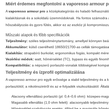
Miért érdemes megfontolni a
vaporesso armour p
A
vaporesso armour pro
a középkategóriás és haladó felhasznál
kialakításnak és a sokoldalú üzemmódoknak. Ha fontos számodra a
hőszabályozás és gyors fűtés, akkor ez az eszköz jó kompromissz
Műszaki alapok és főbb specifikációk
Teljesítmény:
széles teljesítménytartomány, amellyel könnyen beállí
Akkumulátor:
külső cserélhető 18650/21700-as cellák támogatása
Kialakítás:
strapabíró burkolat, ergonomikus fogás, kompakt mére
Vezérlési módok:
watt, hőmérséklet (TC), bypass és egyéb finomh
Kompatibilitás:
a népszerű porlasztó-vonalak többségével kompatib
Teljesítmény és ízprofil optimalizálása
A
vaporesso armour pro
egyik erőssége a stabil teljesítmény és a k
porlasztótól, a nikotinszintről és az e-folyadék viszkozitásától. Álta
Alacsony ellenállású porlasztó (pl. 0,4–0,6 ohm): közepes-maga
Magasabb ellenállás (1,0 ohm felett): alacsonyabb teljesítmé
Hőmérséklet-szabályozás esetén: állítsd be a maximális hőmérsék