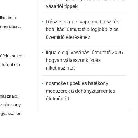
vásárlói tippek
llás és a
Részletes geekvape mod teszt és
llenállású,
beállítási útmutató a legjobb íz és
üzemidő eléréséhez
liqua e cigi vásárlási útmutató 2026
ófelületeket
hogyan válasszunk ízt és
 fordul elő
nikotinszintet
nosmoke tippek és hatékony
módszerek a dohányzásmentes
lhasználó:
életmódért
sz alacsony
ogyással és