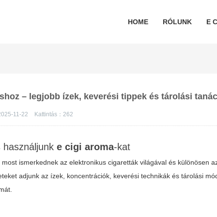
HOME
RÓLUNK
E C
hoz – legjobb ízek, keverési tippek és tárolási taná
2025-11-22
Kattintás：
262
s használjunk
e cigi aroma
-kat
ik most ismerkednek az elektronikus cigaretták világával és különösen 
teket adjunk az ízek, koncentrációk, keverési technikák és tárolási mó
mát.