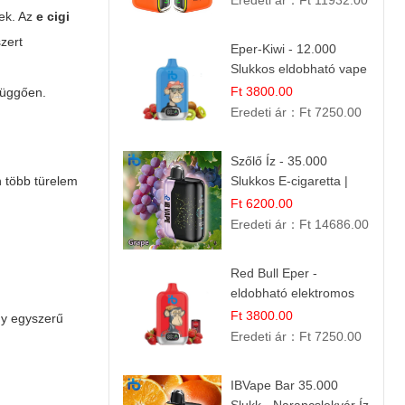
Eredeti ár：
Ft 11932.00
nek. Az
e cigi
zert
Eper-Kiwi - 12.000
Slukkos eldobható vape
| Friss Gyümölcs
Ft 3800.00
függően.
Kombináció
Eredeti ár：
Ft 7250.00
Szőlő Íz - 35.000
 több türelem
Slukkos E-cigaretta |
Friss Gyümölcs Aroma
Ft 6200.00
Eredeti ár：
Ft 14686.00
Red Bull Eper -
eldobható elektromos
cigi | Energizáló
Ft 3800.00
gy egyszerű
Gyümölcs Íz
Eredeti ár：
Ft 7250.00
IBVape Bar 35.000