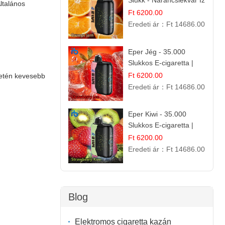
Slukk - Narancslekvár Íz
ltalános
| Prémium E-cigaretta
Ft 6200.00
Eredeti ár：
Ft 14686.00
Eper Jég - 35.000
Slukkos E-cigaretta |
IBVape Bar
Ft 6200.00
setén kevesebb
Eredeti ár：
Ft 14686.00
Eper Kiwi - 35.000
Slukkos E-cigaretta |
IBVape Bar Friss
Ft 6200.00
Gyümölcs Ízek
Eredeti ár：
Ft 14686.00
Blog
Elektromos cigaretta kazán