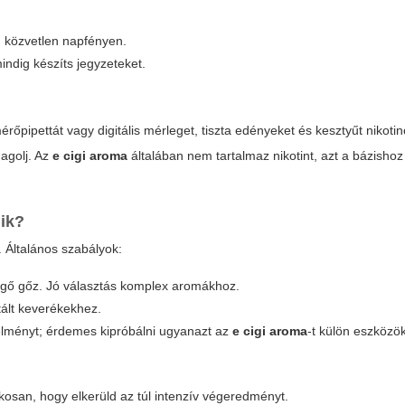
d közvetlen napfényen.
indig készíts jegyzeteket.
érőpipettát vagy digitális mérleget, tiszta edényeket és kesztyűt nikoti
agolj. Az
e cigi aroma
általában nem tartalmaz nikotint, azt a bázishoz
lik?
. Általános szabályok:
rgő gőz. Jó választás komplex aromákhoz.
tált keverékekhez.
élményt; érdemes kipróbálni ugyanazt az
e cigi aroma
-t külön eszközö
osan, hogy elkerüld az túl intenzív végeredményt.