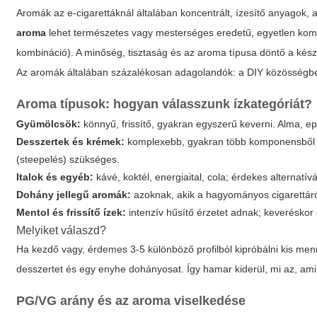
Aromák az e-cigarettáknál általában koncentrált, ízesítő anyagok,
aroma
lehet természetes vagy mesterséges eredetű, egyetlen kompo
kombináció). A minőség, tisztaság és az aroma típusa döntő a kés
Az aromák általában százalékosan adagolandók: a DIY közösségben 
Aroma típusok: hogyan válasszunk ízkategóriát?
Gyümölcsök:
könnyű, frissítő, gyakran egyszerű keverni. Alma, e
Desszertek és krémek:
komplexebb, gyakran több komponensből ál
(steepelés) szükséges.
Italok és egyéb:
kávé, koktél, energiaital, cola; érdekes alternatív
Dohány jellegű aromák:
azoknak, akik a hagyományos cigarettáról
Mentol és frissítő ízek:
intenzív hűsítő érzetet adnak; keveréskor 
Melyiket válaszd?
Ha kezdő vagy, érdemes 3-5 különböző profilból kipróbálni kis men
desszertet és egy enyhe dohányosat. Így hamar kiderül, mi az, ami 
PG/VG arány és az aroma viselkedése