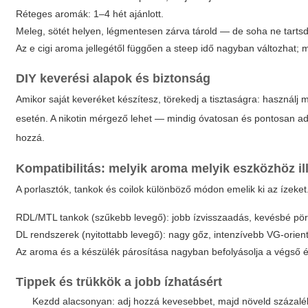
Réteges aromák: 1–4 hét ajánlott.
Meleg, sötét helyen, légmentesen zárva tárold — de soha ne tarts
Az
e cigi aroma
jellegétől függően a steep idő nagyban változhat; m
DIY keverési alapok és biztonság
Amikor saját keveréket készítesz, törekedj a tisztaságra: használj m
esetén. A nikotin mérgező lehet — mindig óvatosan és pontosan ad
hozzá.
Kompatibilitás: melyik aroma melyik eszközhöz il
A porlasztók, tankok és coilok különböző módon emelik ki az ízeket
RDL/MTL tankok (szűkebb levegő): jobb ízvisszaadás, kevésbé pö
DL rendszerek (nyitottabb levegő): nagy gőz, intenzívebb VG-orien
Az aroma és a készülék párosítása nagyban befolyásolja a végső 
Tippek és trükkök a jobb ízhatásért
Kezdd alacsonyan: adj hozzá kevesebbet, majd növeld százalék