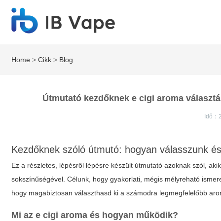
Home
>
Cikk
>
Blog
Útmutató kezdőknek e cigi aroma választás
Idő：
Kezdőknek szóló útmutó: hogyan válasszunk é
Ez a részletes, lépésről lépésre készült útmutató azoknak szól, ak
sokszínűségével. Célunk, hogy gyakorlati, mégis mélyreható ismere
hogy magabiztosan választhasd ki a számodra legmegfelelőbb aro
Mi az
e cigi aroma
és hogyan működik?