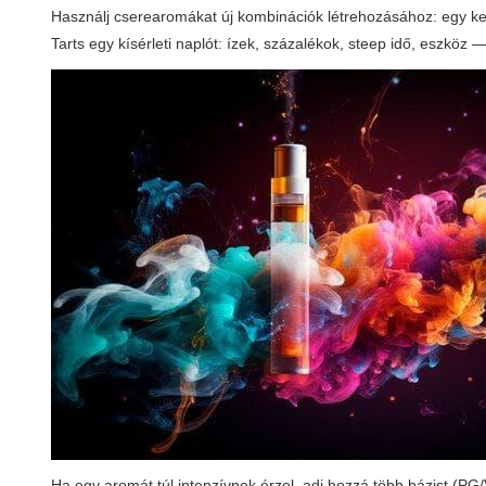
Használj cserearomákat új kombinációk létrehozásához: egy kevé
Tarts egy kísérleti naplót: ízek, százalékok, steep idő, eszköz
Ha egy aromát túl intenzívnek érzel, adj hozzá több bázist (P