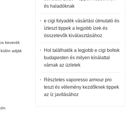
és haladóknak
e cigi folyadék vásárlási útmutató és
ízteszt tippek a legjobb ízek és
összetevők kiválasztásához
nos keverék
Hol találhatók a legjobb e cigi boltok
 külön adják
budapesten és milyen kínálattal
várnak az üzletek
Részletes vaporesso armour pro
teszt és vélemény kezdőknek tippek
az íz javításához
kön.