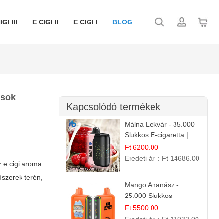
IGI III
E CIGI II
E CIGI I
BLOG
csok
Kapcsolódó termékek
Málna Lekvár - 35.000
Slukkos E-cigaretta |
IBVape Bar Édes
Ft 6200.00
Gyümölcs Íz
Eredeti ár：
Ft 14686.00
az
e cigi aroma
dszerek terén,
Mango Ananász -
25.000 Slukkos
eldobható E-cigaretta |
Ft 5500.00
Trópusi Ízélmény