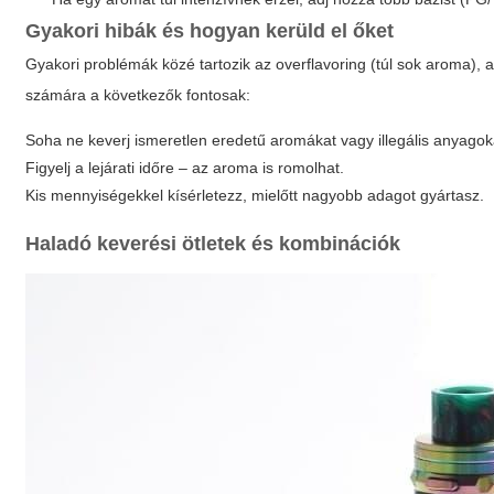
Gyakori hibák és hogyan kerüld el őket
Gyakori problémák közé tartozik az overflavoring (túl sok aroma), 
számára a következők fontosak:
Soha ne keverj ismeretlen eredetű aromákat vagy illegális anyagok
Figyelj a lejárati időre – az aroma is romolhat.
Kis mennyiségekkel kísérletezz, mielőtt nagyobb adagot gyártasz.
Haladó keverési ötletek és kombinációk