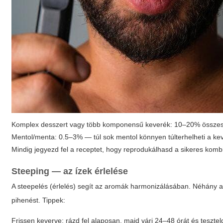
Komplex desszert vagy több komponensű keverék: 10–20% össze
Mentol/menta: 0.5–3% — túl sok mentol könnyen túlterhelheti a ke
Mindig jegyezd fel a receptet, hogy reprodukálhasd a sikeres komb
Steeping — az ízek érlelése
A steepelés (érlelés) segít az aromák harmonizálásában. Néhány a
pihenést. Tippek:
Frissen keverve: rázd fel alaposan, majd várj 24–48 órát és tesztel