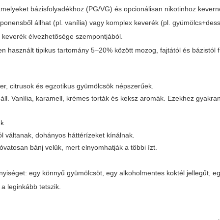
 amelyeket bázisfolyadékhoz (PG/VG) és opcionálisan nikotinhoz kever
nensből állhat (pl. vanília) vagy komplex keverék (pl. gyümölcs+dess
z keverék élvezhetősége szempontjából.
használt tipikus tartomány 5–20% között mozog, fajtától és bázistól 
per, citrusok és egzotikus gyümölcsök népszerűek.
l. Vanília, karamell, krémes torták és keksz aromák. Ezekhez gyakran
ák.
 váltanak, dohányos háttérízeket kínálnak.
óvatosan bánj velük, mert elnyomhatják a többi ízt.
nyiséget: egy könnyű gyümölcsöt, egy alkoholmentes koktél jellegűt, e
a leginkább tetszik.