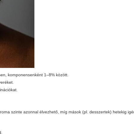
sen, komponensenként 1–8% között.
veréket.
inációkat.
roma szinte azonnal élvezhető, míg mások (pl. desszertek) hetekig ig
d.