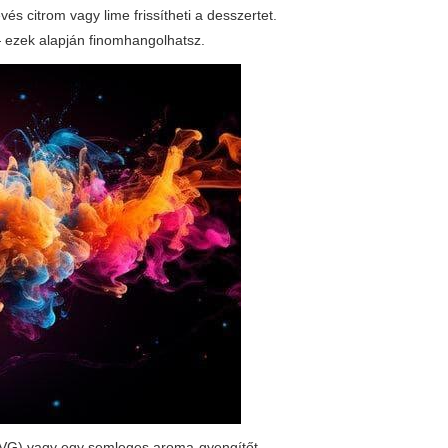
s citrom vagy lime frissítheti a desszertet.
 — ezek alapján finomhangolhatsz.
G/VG) vagy egy semleges aroma-gyengítőt.