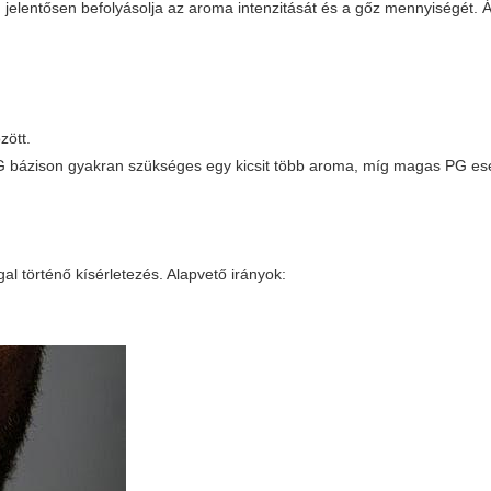
) jelentősen befolyásolja az aroma intenzitását és a gőz mennyiségét. Á
zött.
VG bázison gyakran szükséges egy kicsit több aroma, míg magas PG e
al történő kísérletezés. Alapvető irányok: