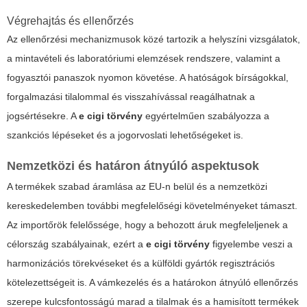
Végrehajtás és ellenőrzés
Az ellenőrzési mechanizmusok közé tartozik a helyszíni vizsgálatok,
a mintavételi és laboratóriumi elemzések rendszere, valamint a
fogyasztói panaszok nyomon követése. A hatóságok bírságokkal,
forgalmazási tilalommal és visszahívással reagálhatnak a
jogsértésekre. A
e cigi törvény
egyértelműen szabályozza a
szankciós lépéseket és a jogorvoslati lehetőségeket is.
Nemzetközi és határon átnyúló aspektusok
A termékek szabad áramlása az EU-n belül és a nemzetközi
kereskedelemben további megfelelőségi követelményeket támaszt.
Az importőrök felelőssége, hogy a behozott áruk megfeleljenek a
célország szabályainak, ezért a
e cigi törvény
figyelembe veszi a
harmonizációs törekvéseket és a külföldi gyártók regisztrációs
kötelezettségeit is. A vámkezelés és a határokon átnyúló ellenőrzés
szerepe kulcsfontosságú marad a tilalmak és a hamisított termékek