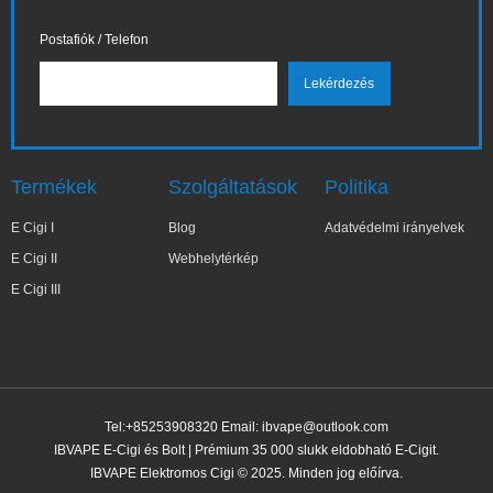
Postafiók / Telefon
Termékek
Szolgáltatások
Politika
E Cigi I
Blog
Adatvédelmi irányelvek
E Cigi II
Webhelytérkép
E Cigi III
Tel:+85253908320 Email:
ibvape@outlook.com
IBVAPE E-Cigi és Bolt | Prémium 35 000 slukk eldobható E-Cigit.
IBVAPE Elektromos Cigi © 2025. Minden jog előírva.
✕
Zo***ia