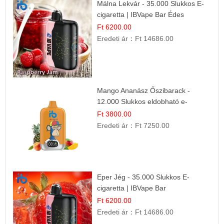
Málna Lekvár - 35.000 Slukkos E-
cigaretta | IBVape Bar Édes
Gyümölcs Íz
Ft 6200.00
Eredeti ár：
Ft 14686.00
Mango Ananász Őszibarack -
12.000 Slukkos eldobható e-
Cigaretta
Ft 3800.00
Eredeti ár：
Ft 7250.00
Eper Jég - 35.000 Slukkos E-
cigaretta | IBVape Bar
Ft 6200.00
Eredeti ár：
Ft 14686.00