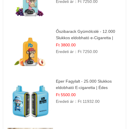
Eredeti ár：
Ft 7250.00
Őszibarack Gyümölcslé - 12.000
Slukkos eldobható e-Cigaretta |
Friss Gyümölcs Íz
Ft 3800.00
Eredeti ár：
Ft 7250.00
Eper Fagylalt - 25.000 Slukkos
eldobható E-cigaretta | Édes
Desszert Íz
Ft 5500.00
Eredeti ár：
Ft 11932.00