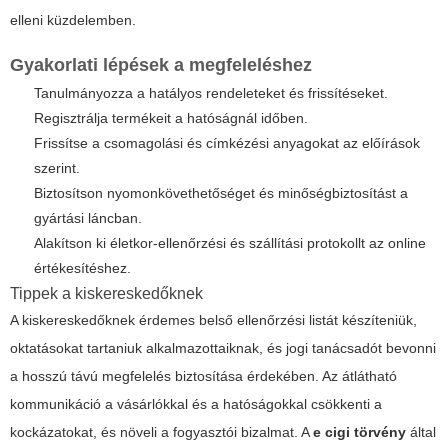
elleni küzdelemben.
Gyakorlati lépések a megfeleléshez
Tanulmányozza a hatályos rendeleteket és frissítéseket.
Regisztrálja termékeit a hatóságnál időben.
Frissítse a csomagolási és címkézési anyagokat az előírások
szerint.
Biztosítson nyomonkövethetőséget és minőségbiztosítást a
gyártási láncban.
Alakítson ki életkor-ellenőrzési és szállítási protokollt az online
értékesítéshez.
Tippek a kiskereskedőknek
A kiskereskedőknek érdemes belső ellenőrzési listát készíteniük,
oktatásokat tartaniuk alkalmazottaiknak, és jogi tanácsadót bevonni
a hosszú távú megfelelés biztosítása érdekében. Az átlátható
kommunikáció a vásárlókkal és a hatóságokkal csökkenti a
kockázatokat, és növeli a fogyasztói bizalmat. A
e cigi törvény
által