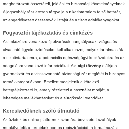
meghatározott összetételi, jelölési és biztonsági követelményeknek.
A jogszabály részletesen tárgyalja a nikotintartalom felső határát,
az engedélyezett összetevők listáját és a tiltott adalékanyagokat.
Fogyasztói tájékoztatás és címkézés
A címkézésre vonatkozó új elvárások hangsúlyosak: világos és
olvasható figyelmeztetéseket kell alkalmazni, melyek tartalmazzák
a nikotintartalomra, a potenciális egészségügyi kockázatokra és az
adagolásra vonatkozó információkat. A
e cigi törvény
előírja a
gyermekzár és a visszavonható biztonsági zár meglétét is bizonyos
termékkategóriákban. Emellett megjelenik a kötelező
betegtájékoztató is, amely részletezi a használat módját, a
lehetséges mellékhatásokat és a sürgősségi teendőket.
Kereskedőknek szóló útmutató
Az üzletek és online platformok számára bevezetett szabályok
megkövetelik a termékek pontos regisztrációját, a forgalmazási