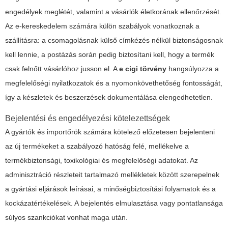
engedélyek meglétét, valamint a vásárlók életkorának ellenőrzését.
Az e-kereskedelem számára külön szabályok vonatkoznak a
szállításra: a csomagolásnak külső címkézés nélkül biztonságosnak
kell lennie, a postázás során pedig biztosítani kell, hogy a termék
csak felnőtt vásárlóhoz jusson el. A
e cigi törvény
hangsúlyozza a
megfelelőségi nyilatkozatok és a nyomonkövethetőség fontosságát,
így a készletek és beszerzések dokumentálása elengedhetetlen.
Bejelentési és engedélyezési kötelezettségek
A gyártók és importőrök számára kötelező előzetesen bejelenteni
az új termékeket a szabályozó hatóság felé, mellékelve a
termékbiztonsági, toxikológiai és megfelelőségi adatokat. Az
adminisztráció részleteit tartalmazó mellékletek között szerepelnek
a gyártási eljárások leírásai, a minőségbiztosítási folyamatok és a
kockázatértékelések. A bejelentés elmulasztása vagy pontatlansága
súlyos szankciókat vonhat maga után.