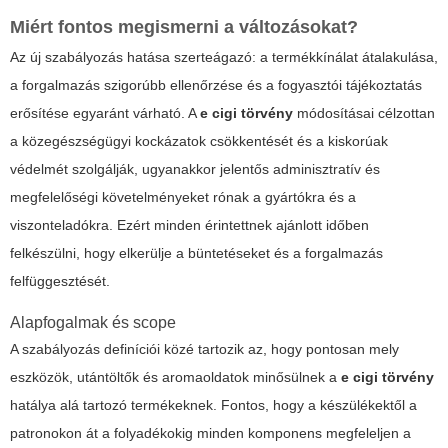
Miért fontos megismerni a változásokat?
Az új szabályozás hatása szerteágazó: a termékkínálat átalakulása,
a forgalmazás szigorúbb ellenőrzése és a fogyasztói tájékoztatás
erősítése egyaránt várható. A
e cigi törvény
módosításai célzottan
a közegészségügyi kockázatok csökkentését és a kiskorúak
védelmét szolgálják, ugyanakkor jelentős adminisztratív és
megfelelőségi követelményeket rónak a gyártókra és a
viszonteladókra. Ezért minden érintettnek ajánlott időben
felkészülni, hogy elkerülje a büntetéseket és a forgalmazás
felfüggesztését.
Alapfogalmak és scope
A szabályozás definíciói közé tartozik az, hogy pontosan mely
eszközök, utántöltők és aromaoldatok minősülnek a
e cigi törvény
hatálya alá tartozó termékeknek. Fontos, hogy a készülékektől a
patronokon át a folyadékokig minden komponens megfeleljen a