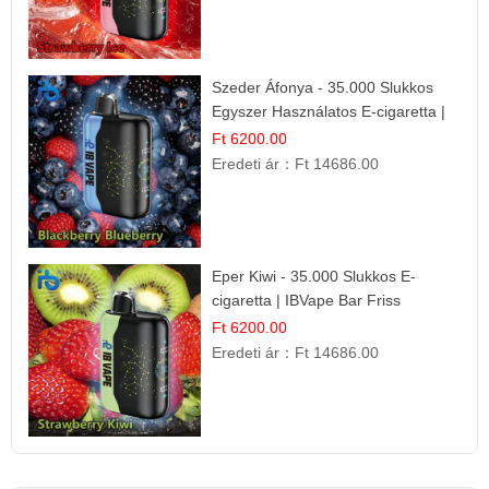
Szeder Áfonya - 35.000 Slukkos
Egyszer Használatos E-cigaretta |
Prémium Ízélmény
Ft 6200.00
Eredeti ár：
Ft 14686.00
Eper Kiwi - 35.000 Slukkos E-
cigaretta | IBVape Bar Friss
Gyümölcs Ízek
Ft 6200.00
Eredeti ár：
Ft 14686.00