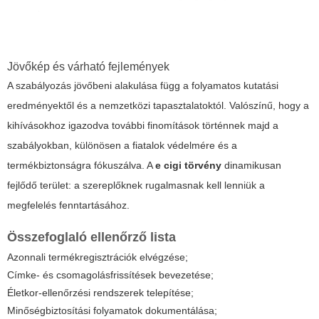
Jövőkép és várható fejlemények
A szabályozás jövőbeni alakulása függ a folyamatos kutatási
eredményektől és a nemzetközi tapasztalatoktól. Valószínű, hogy a
kihívásokhoz igazodva további finomítások történnek majd a
szabályokban, különösen a fiatalok védelmére és a
termékbiztonságra fókuszálva. A
e cigi törvény
dinamikusan
fejlődő terület: a szereplőknek rugalmasnak kell lenniük a
megfelelés fenntartásához.
Összefoglaló ellenőrző lista
Azonnali termékregisztrációk elvégzése;
Címke- és csomagolásfrissítések bevezetése;
Életkor-ellenőrzési rendszerek telepítése;
Minőségbiztosítási folyamatok dokumentálása;