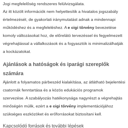
Jogi megfelelőség rendszeres felülvizsgálata.
Az itt közölt információk nem helyettesítik a hivatalos jogszabály
értelmezését, de gyakorlati iránymutatást adnak a mindennapi
működéshez és a megfeleléshez. A
e cigi törvény
bevezetése
komoly változásokat hoz, de előrelátó tervezéssel és fegyelmezett
végrehajtással a vállalkozások és a fogyasztók is minimalizálhatják
a kockázatokat.
Ajánlások a hatóságok és iparági szereplők
számára
Ajánlott a folyamatos párbeszéd kialakítása, az átlátható bejelentési
csatornák fenntartása és a közös edukációs programok
szervezése. A szabályozás hatékonysága nagyrészt a végrehajtás
minőségén múlik, ezért a
e cigi törvény
implementációjához
szükséges eszközöket és erőforrásokat biztosítani kell.
Kapcsolódó források és további lépések