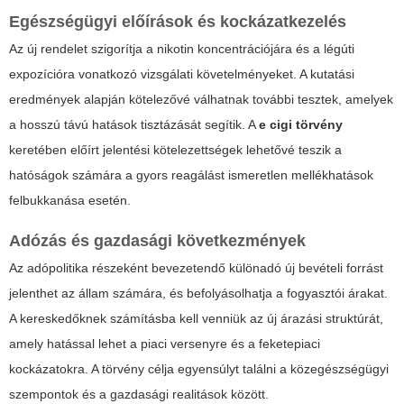
Egészségügyi előírások és kockázatkezelés
Az új rendelet szigorítja a nikotin koncentrációjára és a légúti
expozícióra vonatkozó vizsgálati követelményeket. A kutatási
eredmények alapján kötelezővé válhatnak további tesztek, amelyek
a hosszú távú hatások tisztázását segítik. A
e cigi törvény
keretében előírt jelentési kötelezettségek lehetővé teszik a
hatóságok számára a gyors reagálást ismeretlen mellékhatások
felbukkanása esetén.
Adózás és gazdasági következmények
Az adópolitika részeként bevezetendő különadó új bevételi forrást
jelenthet az állam számára, és befolyásolhatja a fogyasztói árakat.
A kereskedőknek számításba kell venniük az új árazási struktúrát,
amely hatással lehet a piaci versenyre és a feketepiaci
kockázatokra. A törvény célja egyensúlyt találni a közegészségügyi
szempontok és a gazdasági realitások között.