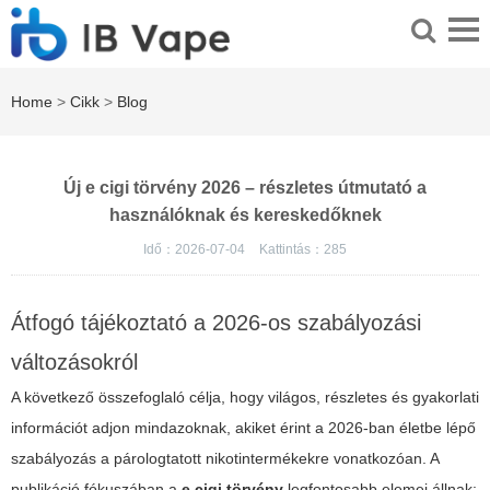
Home
>
Cikk
>
Blog
Új e cigi törvény 2026 – részletes útmutató a
használóknak és kereskedőknek
Idő：2026-07-04
Kattintás：
285
Átfogó tájékoztató a 2026-os szabályozási
változásokról
A következő összefoglaló célja, hogy világos, részletes és gyakorlati
információt adjon mindazoknak, akiket érint a 2026-ban életbe lépő
szabályozás a párologtatott nikotintermékekre vonatkozóan. A
publikáció fókuszában a
e cigi törvény
legfontosabb elemei állnak: