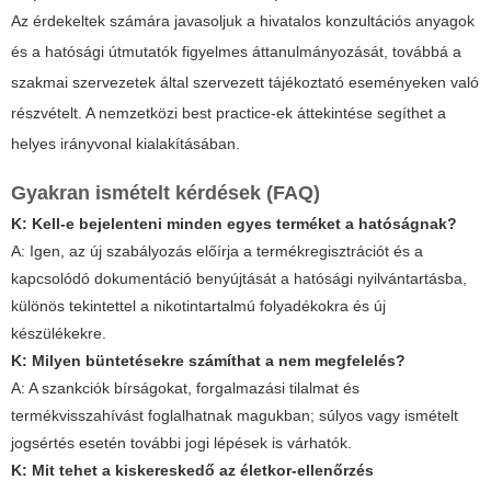
Az érdekeltek számára javasoljuk a hivatalos konzultációs anyagok
és a hatósági útmutatók figyelmes áttanulmányozását, továbbá a
szakmai szervezetek által szervezett tájékoztató eseményeken való
részvételt. A nemzetközi best practice-ek áttekintése segíthet a
helyes irányvonal kialakításában.
Gyakran ismételt kérdések (FAQ)
K: Kell-e bejelenteni minden egyes terméket a hatóságnak?
A: Igen, az új szabályozás előírja a termékregisztrációt és a
kapcsolódó dokumentáció benyújtását a hatósági nyilvántartásba,
különös tekintettel a nikotintartalmú folyadékokra és új
készülékekre.
K: Milyen büntetésekre számíthat a nem megfelelés?
A: A szankciók bírságokat, forgalmazási tilalmat és
termékvisszahívást foglalhatnak magukban; súlyos vagy ismételt
jogsértés esetén további jogi lépések is várhatók.
K: Mit tehet a kiskereskedő az életkor-ellenőrzés