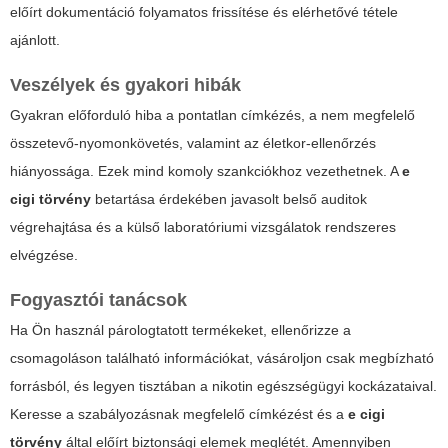
előírt dokumentáció folyamatos frissítése és elérhetővé tétele
ajánlott.
Veszélyek és gyakori hibák
Gyakran előforduló hiba a pontatlan címkézés, a nem megfelelő
összetevő-nyomonkövetés, valamint az életkor-ellenőrzés
hiányossága. Ezek mind komoly szankciókhoz vezethetnek. A
e
cigi törvény
betartása érdekében javasolt belső auditok
végrehajtása és a külső laboratóriumi vizsgálatok rendszeres
elvégzése.
Fogyasztói tanácsok
Ha Ön használ párologtatott termékeket, ellenőrizze a
csomagoláson található információkat, vásároljon csak megbízható
forrásból, és legyen tisztában a nikotin egészségügyi kockázataival.
Keresse a szabályozásnak megfelelő címkézést és a
e cigi
törvény
által előírt biztonsági elemek meglétét. Amennyiben