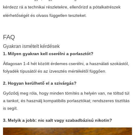
kérdezz rá a technikai részletekre, ellenőrizd a pótalkatrészek
elérhetőségét és olvass független teszteket.
FAQ
Gyakran ismételt kérdések
1. Milyen gyakran kell cserélni a porlasztót?
Átlagosan 1-4 hét között érdemes cserélni, a használati szokástól,
folyadék típusától és az ízvesztés mértékétől függően.
2. Hogyan kerülhető el a szivárgás?
Győződj meg róla, hogy minden tömítés a helyén van, ne töltsd túl
a tankot, és használj kompatibilis porlasztókat; rendszeres tisztítás
is segít.
3. Melyik a jobb: nic salt vagy szabadbázisú nikotin?