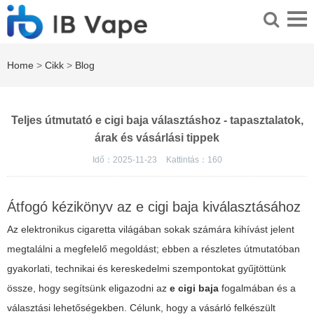
Home
>
Cikk
>
Blog
Teljes útmutató e cigi baja választáshoz - tapasztalatok,
árak és vásárlási tippek
Idő：2025-11-23
Kattintás：
160
Átfogó kézikönyv az e cigi baja kiválasztásához
Az elektronikus cigaretta világában sokak számára kihívást jelent
megtalálni a megfelelő megoldást; ebben a részletes útmutatóban
gyakorlati, technikai és kereskedelmi szempontokat gyűjtöttünk
össze, hogy segítsünk eligazodni az
e cigi baja
fogalmában és a
választási lehetőségekben. Célunk, hogy a vásárló felkészült