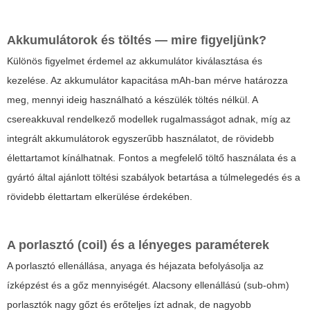
Akkumulátorok és töltés — mire figyeljünk?
Különös figyelmet érdemel az akkumulátor kiválasztása és
kezelése. Az akkumulátor kapacitása mAh-ban mérve határozza
meg, mennyi ideig használható a készülék töltés nélkül. A
csereakkuval rendelkező modellek rugalmasságot adnak, míg az
integrált akkumulátorok egyszerűbb használatot, de rövidebb
élettartamot kínálhatnak. Fontos a megfelelő töltő használata és a
gyártó által ajánlott töltési szabályok betartása a túlmelegedés és a
rövidebb élettartam elkerülése érdekében.
A porlasztó (coil) és a lényeges paraméterek
A porlasztó ellenállása, anyaga és héjazata befolyásolja az
ízképzést és a gőz mennyiségét. Alacsony ellenállású (sub-ohm)
porlasztók nagy gőzt és erőteljes ízt adnak, de nagyobb