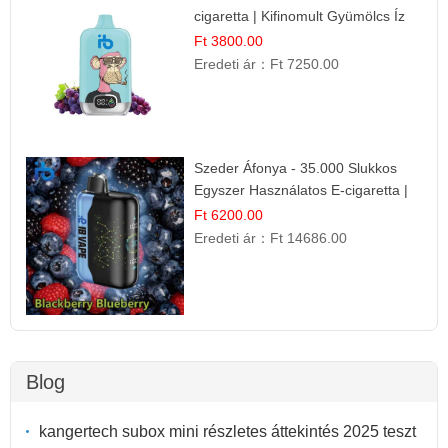
cigaretta | Kifinomult Gyümölcs Íz
Ft 3800.00
Eredeti ár：
Ft 7250.00
Szeder Áfonya - 35.000 Slukkos
Egyszer Használatos E-cigaretta |
Prémium Ízélmény
Ft 6200.00
Eredeti ár：
Ft 14686.00
Blog
kangertech subox mini részletes áttekintés 2025 teszt