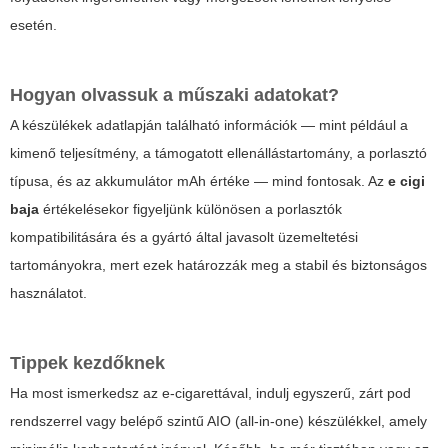
esetén.
Hogyan olvassuk a műszaki adatokat?
A készülékek adatlapján található információk — mint például a
kimenő teljesítmény, a támogatott ellenállástartomány, a porlasztó
típusa, és az akkumulátor mAh értéke — mind fontosak. Az
e cigi
baja
értékelésekor figyeljünk különösen a porlasztók
kompatibilitására és a gyártó által javasolt üzemeltetési
tartományokra, mert ezek határozzák meg a stabil és biztonságos
használatot.
Tippek kezdőknek
Ha most ismerkedsz az e-cigarettával, indulj egyszerű, zárt pod
rendszerrel vagy belépő szintű AIO (all-in-one) készülékkel, amely