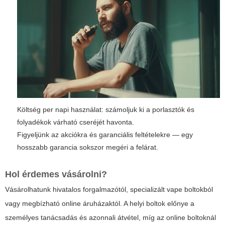
Költség per napi használat: számoljuk ki a porlasztók és
folyadékok várható cseréjét havonta.
Figyeljünk az akciókra és garanciális feltételekre — egy
hosszabb garancia sokszor megéri a felárat.
Hol érdemes vásárolni?
Vásárolhatunk hivatalos forgalmazótól, specializált vape boltokból
vagy megbízható online áruházaktól. A helyi boltok előnye a
személyes tanácsadás és azonnali átvétel, míg az online boltoknál