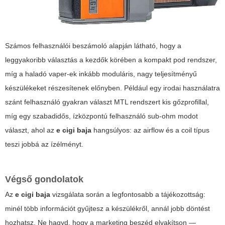
Számos felhasználói beszámoló alapján látható, hogy a
leggyakoribb választás a kezdők körében a kompakt pod rendszer,
míg a haladó vaper-ek inkább moduláris, nagy teljesítményű
készülékeket részesítenek előnyben. Például egy irodai használatra
szánt felhasználó gyakran választ MTL rendszert kis gőzprofillal,
míg egy szabadidős, ízközpontú felhasználó sub-ohm modot
választ, ahol az
e cigi baja
hangsúlyos: az airflow és a coil típus
teszi jobbá az ízélményt.
Végső gondolatok
Az
e cigi baja
vizsgálata során a legfontosabb a tájékozottság:
minél több információt gyűjtesz a készülékről, annál jobb döntést
hozhatsz. Ne hagyd, hogy a marketing beszéd elvakítson —