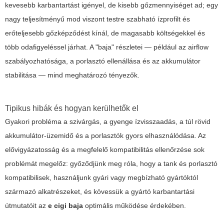
kevesebb karbantartást igényel, de kisebb gőzmennyiséget ad; egy
nagy teljesítményű mod viszont testre szabható ízprofilt és
erőteljesebb gőzképződést kínál, de magasabb költségekkel és
több odafigyeléssel járhat. A "baja" részletei — például az airflow
szabályozhatósága, a porlasztó ellenállása és az akkumulátor
stabilitása — mind meghatározó tényezők.
Tipikus hibák és hogyan kerülhetők el
Gyakori probléma a szivárgás, a gyenge ízvisszaadás, a túl rövid
akkumulátor-üzemidő és a porlasztók gyors elhasználódása. Az
elővigyázatosság és a megfelelő kompatibilitás ellenőrzése sok
problémát megelőz: győződjünk meg róla, hogy a tank és porlasztó
kompatibilisek, használjunk gyári vagy megbízható gyártóktól
származó alkatrészeket, és kövessük a gyártó karbantartási
útmutatóit az
e cigi baja
optimális működése érdekében.