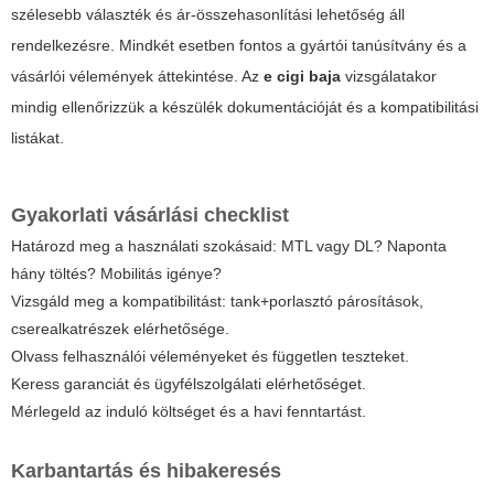
szélesebb választék és ár-összehasonlítási lehetőség áll
rendelkezésre. Mindkét esetben fontos a gyártói tanúsítvány és a
vásárlói vélemények áttekintése. Az
e cigi baja
vizsgálatakor
mindig ellenőrizzük a készülék dokumentációját és a kompatibilitási
listákat.
Gyakorlati vásárlási checklist
Határozd meg a használati szokásaid: MTL vagy DL? Naponta
hány töltés? Mobilitás igénye?
Vizsgáld meg a kompatibilitást: tank+porlasztó párosítások,
cserealkatrészek elérhetősége.
Olvass felhasználói véleményeket és független teszteket.
Keress garanciát és ügyfélszolgálati elérhetőséget.
Mérlegeld az induló költséget és a havi fenntartást.
Karbantartás és hibakeresés