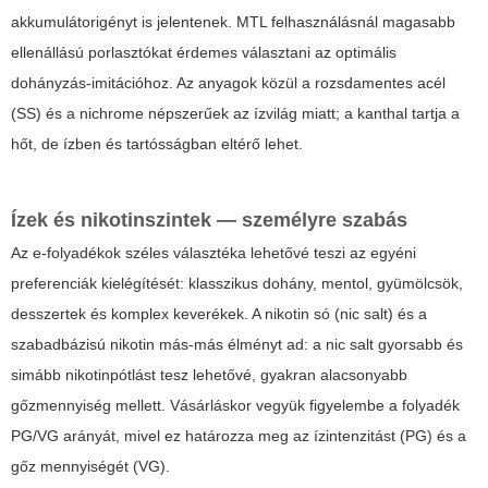
akkumulátorigényt is jelentenek. MTL felhasználásnál magasabb
ellenállású porlasztókat érdemes választani az optimális
dohányzás-imitációhoz. Az anyagok közül a rozsdamentes acél
(SS) és a nichrome népszerűek az ízvilág miatt; a kanthal tartja a
hőt, de ízben és tartósságban eltérő lehet.
Ízek és nikotinszintek — személyre szabás
Az e-folyadékok széles választéka lehetővé teszi az egyéni
preferenciák kielégítését: klasszikus dohány, mentol, gyümölcsök,
desszertek és komplex keverékek. A nikotin só (nic salt) és a
szabadbázisú nikotin más-más élményt ad: a nic salt gyorsabb és
simább nikotinpótlást tesz lehetővé, gyakran alacsonyabb
gőzmennyiség mellett. Vásárláskor vegyük figyelembe a folyadék
PG/VG arányát, mivel ez határozza meg az ízintenzitást (PG) és a
gőz mennyiségét (VG).