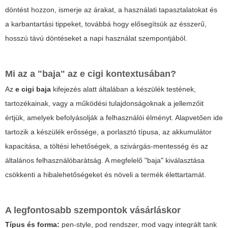
döntést hozzon, ismerje az árakat, a használati tapasztalatokat és
a karbantartási tippeket, továbbá hogy elősegítsük az ésszerű,
hosszú távú döntéseket a napi használat szempontjából.
Mi az a "baja" az e cigi kontextusában?
Az
e cigi baja
kifejezés alatt általában a készülék testének,
tartozékainak, vagy a működési tulajdonságoknak a jellemzőit
értjük, amelyek befolyásolják a felhasználói élményt. Alapvetően ide
tartozik a készülék erőssége, a porlasztó típusa, az akkumulátor
kapacitása, a töltési lehetőségek, a szivárgás-mentesség és az
általános felhasználóbarátság. A megfelelő "baja" kiválasztása
csökkenti a hibalehetőségeket és növeli a termék élettartamát.
A legfontosabb szempontok vásárláskor
Típus és forma:
pen-style, pod rendszer, mod vagy integrált tank