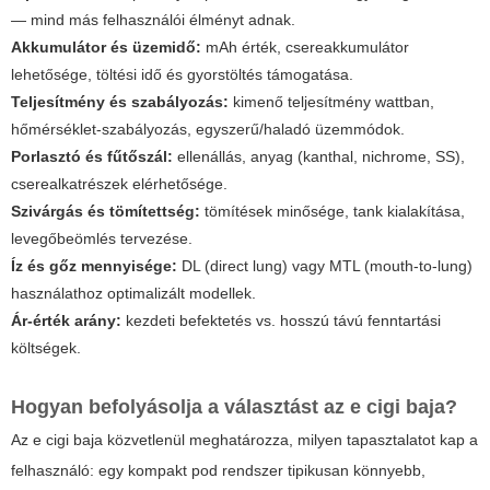
— mind más felhasználói élményt adnak.
Akkumulátor és üzemidő:
mAh érték, csereakkumulátor
lehetősége, töltési idő és gyorstöltés támogatása.
Teljesítmény és szabályozás:
kimenő teljesítmény wattban,
hőmérséklet-szabályozás, egyszerű/haladó üzemmódok.
Porlasztó és fűtőszál:
ellenállás, anyag (kanthal, nichrome, SS),
cserealkatrészek elérhetősége.
Szivárgás és tömítettség:
tömítések minősége, tank kialakítása,
levegőbeömlés tervezése.
Íz és gőz mennyisége:
DL (direct lung) vagy MTL (mouth-to-lung)
használathoz optimalizált modellek.
Ár-érték arány:
kezdeti befektetés vs. hosszú távú fenntartási
költségek.
Hogyan befolyásolja a választást az e cigi baja?
Az
e cigi baja
közvetlenül meghatározza, milyen tapasztalatot kap a
felhasználó: egy kompakt pod rendszer tipikusan könnyebb,