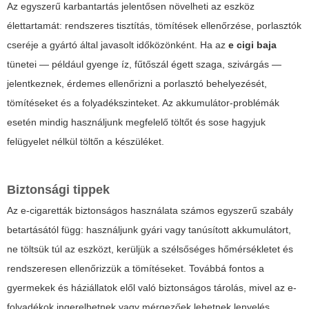
Az egyszerű karbantartás jelentősen növelheti az eszköz
élettartamát: rendszeres tisztítás, tömítések ellenőrzése, porlasztók
cseréje a gyártó által javasolt időközönként. Ha az
e cigi baja
tünetei — például gyenge íz, fűtőszál égett szaga, szivárgás —
jelentkeznek, érdemes ellenőrizni a porlasztó behelyezését,
tömítéseket és a folyadékszinteket. Az akkumulátor-problémák
esetén mindig használjunk megfelelő töltőt és sose hagyjuk
felügyelet nélkül töltőn a készüléket.
Biztonsági tippek
Az e-cigaretták biztonságos használata számos egyszerű szabály
betartásától függ: használjunk gyári vagy tanúsított akkumulátort,
ne töltsük túl az eszközt, kerüljük a szélsőséges hőmérsékletet és
rendszeresen ellenőrizzük a tömítéseket. Továbbá fontos a
gyermekek és háziállatok elől való biztonságos tárolás, mivel az e-
folyadékok ingerelhetnek vagy mérgezőek lehetnek lenyelés