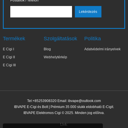
Postafiók / Telefon
Termékek
Szolgáltatások
Politika
E Cigi I
Blog
Adatvédelmi irányelvek
E Cigi II
Webhelytérkép
E Cigi III
Tel:+85253908320 Email:
ibvape@outlook.com
IBVAPE E-Cigi és Bolt | Prémium 35 000 slukk eldobható E-Cigit.
IBVAPE Elektromos Cigi © 2025. Minden jog előírva.
Link: