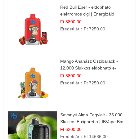
Red Bull Eper - eldobható
elektromos cigi | Energizáló
Gyümölcs Íz
Ft 3800.00
Eredeti ár：
Ft 7250.00
Mango Ananász Őszibarack -
12.000 Slukkos eldobható e-
Cigaretta
Ft 3800.00
Eredeti ár：
Ft 7250.00
Savanyú Alma Fagylalt - 35.000
Slukkos E-cigaretta | IBVape Bar
Ft 6200.00
Eredeti ár：
Ft 14686.00