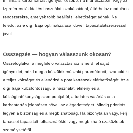
minimális karbantartást igényel. Később, ha már tisztában vagy az
ízpreferenciáiddal és használati szokásaiddal, áttérhetsz moduláris
rendszerekre, amelyek több beállítási lehetőséget adnak. Ne
feledd: az
e cigi baja
optimalizálása idővel, tapasztalatszerzéssel
javul.
Összegzés — hogyan válasszunk okosan?
Összefoglalva, a megfelelő választáshoz ismerd fel saját
igényeidet, nézd meg a készülék műszaki paramétereit, számold ki
a teljes költséget és ellenőrizd a pótalkatrészek elérhetőségét. Az
e
cigi baja
kulcsfontosságú a használati élmény és a
költséghatékonyság szempontjából; a tudatos vásárlás és a
karbantartás jelentősen növeli az elégedettséget. Mindig prioritás
legyen a biztonság és a megbízhatóság. Ha bizonytalan vagy, kérj
tanácsot tapasztalt felhasználóktól vagy megbízható szaküzletek
személyzetétől.