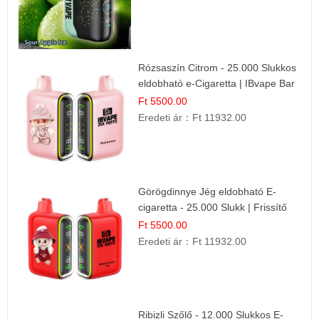
Rózsaszín Citrom - 25.000 Slukkos
eldobható e-Cigaretta | IBvape Bar
Ft 5500.00
Eredeti ár：
Ft 11932.00
Görögdinnye Jég eldobható E-
cigaretta - 25.000 Slukk | Frissítő
Nyári Íz
Ft 5500.00
Eredeti ár：
Ft 11932.00
Ribizli Szőlő - 12.000 Slukkos E-