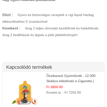
Előző：
Gyors és biztonságos receptek e cigi liquid házilag
elkészítéséhez 5 ízvariációval
Következő：
drag 2 teljes útmutató kezdőknek és haladóknak,
drag 2 beállítások és tippek a jobb játékélményért
Kapcsolódó termékek
Őszibarack Gyümölcslé - 12.000
Slukkos eldobható e-Cigaretta |
Friss Gyümölcs Íz
Ft 3800.00
Eredeti ár：
Ft 7250.00