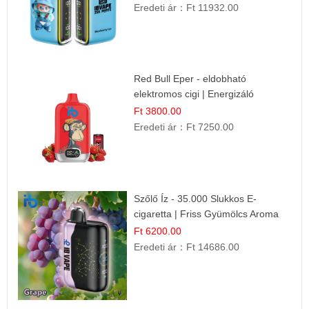
Eredeti ár：
Ft 11932.00
Red Bull Eper - eldobható
elektromos cigi | Energizáló
Gyümölcs Íz
Ft 3800.00
Eredeti ár：
Ft 7250.00
Szőlő Íz - 35.000 Slukkos E-
cigaretta | Friss Gyümölcs Aroma
Ft 6200.00
Eredeti ár：
Ft 14686.00