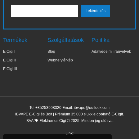
Termékek
Szolgáltatások
Politika
E Cigi I
Blog
Adatvédelmi irányelvek
E Cigi II
Webhelytérkép
E Cigi III
Tel:+85253908320 Email:
ibvape@outlook.com
IBVAPE E-Cigi és Bolt | Prémium 35 000 slukk eldobható E-Cigit.
IBVAPE Elektromos Cigi © 2025. Minden jog előírva.
✕
Kar***lina
Nemrég vásárolt
Link: