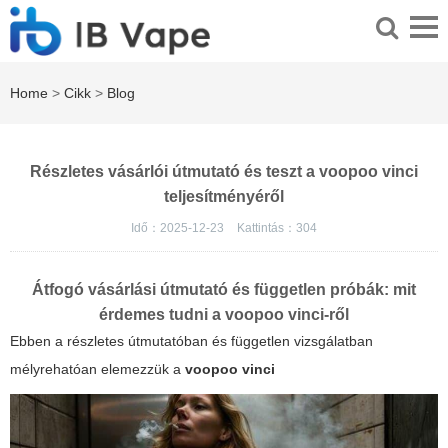
Home
>
Cikk
>
Blog
Részletes vásárlói útmutató és teszt a voopoo vinci
teljesítményéről
Idő：2025-12-23
Kattintás：
304
Átfogó vásárlási útmutató és független próbák: mit
érdemes tudni a voopoo vinci-ről
Ebben a részletes útmutatóban és független vizsgálatban
mélyrehatóan elemezzük a
voopoo vinci