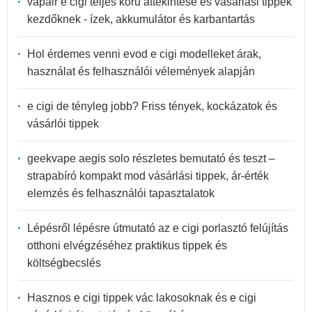
vapair e cigi teljes körű áttekintése és vásárlási tippek
kezdőknek - ízek, akkumulátor és karbantartás
Hol érdemes venni evod e cigi modelleket árak,
használat és felhasználói vélemények alapján
e cigi de tényleg jobb? Friss tények, kockázatok és
vásárlói tippek
geekvape aegis solo részletes bemutató és teszt –
strapabíró kompakt mod vásárlási tippek, ár-érték
elemzés és felhasználói tapasztalatok
Lépésről lépésre útmutató az e cigi porlasztó felújítás
otthoni elvégzéséhez praktikus tippek és
költségbecslés
Hasznos e cigi tippek vác lakosoknak és e cigi