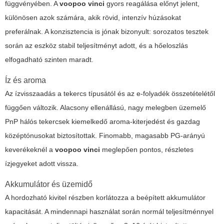
függvényében. A
voopoo vinci
gyors reagálása előnyt jelent,
különösen azok számára, akik rövid, intenzív húzásokat
preferálnak. A konzisztencia is jónak bizonyult: sorozatos tesztek
során az eszköz stabil teljesítményt adott, és a hőeloszlás
elfogadható szinten maradt.
Íz és aroma
Az ízvisszaadás a tekercs típusától és az e-folyadék összetételétől
függően változik. Alacsony ellenállású, nagy melegben üzemelő
PnP hálós tekercsek kiemelkedő aroma-kiterjedést és gazdag
középtónusokat biztosítottak. Finomabb, magasabb PG-arányú
keverékeknél a
voopoo vinci
meglepően pontos, részletes
ízjegyeket adott vissza.
Akkumulátor és üzemidő
A hordozható kivitel részben korlátozza a beépített akkumulátor
kapacitását. A mindennapi használat során normál teljesítménnyel