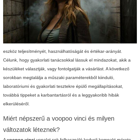
eszköz teljesítményét, használhatóságát és értékar-arányát.
Célunk, hogy gyakorlati tanácsokkal lássuk el mindazokat, akik a
készüléket választják, vagy fontolgatják a vásárlást. A következő
sorokban megtalálja a műszaki paraméterekből kiinduló,
laboratóriumi és gyakorlati tesztekre épülő megállapításokat,
továbbá tippeket a karbantartásról és a leggyakoribb hibák
elkerüléséről.
Miért népszerű a
voopoo vinci
és milyen
változatok léteznek?
A
voopoo vinci
vonalat sok felhasználó kedveli kompakt mérete,