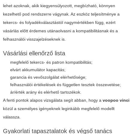
lehet azoknak, akik kiegyensúlyozott, megbízható, könnyen
kezelhető pod rendszerre vágynak. Az eszköz teljesítménye a
tekercs- és folyadékválasztástól nagymértékben függ, ezért
vásárlás előtt érdemes utánaolvasni a kompatibilitásnak és a
felhasználói visszajelzéseknek is.
Vásárlási ellenőrző lista
megfelelő tekercs- és patron kompatibilitás;
elvárt akkumulátor kapacitás;
garancia és vevőszolgálat elérhetősége;
felhasználói értékelések és független tesztek összevetése;
ár/érték arány és elérhető tartozékok.
A fenti pontok alapos vizsgálata segít abban, hogy a
voopoo vinci
közül a személyes igényeknek leginkább megfelelő modellt
válassza.
Gyakorlati tapasztalatok és végső tanács