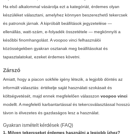
Ha első alkalommal vásárolja ezt a kategóriát, érdemes olyan
készüléket választani, amelyhez könnyen beszerezhető tekercsek
és patronok járnak. A kipróbált beállítások jegyzetelése —
ellenállás, watt-szám, e-folyadék összetétele — megkönnyíti a
későbbi finomhangolást. A
voopoo vinci
felhasználói
közösségekben gyakran osztanak meg beállításokat és
tapasztalatokat, ezeket érdemes követni.
Zárszó
Amiatt, hogy a piacon sokféle igény létezik, a legjobb döntés az
informált választás: értékelje saját használati szokásait és
költségvetését, majd ennek megfelelően válasszon
voopoo vinci
modellt. A megfelelő karbantartással és tekercsválasztással hosszú
távon is élvezetes és gazdaságos lesz a használat.
Gyakran ismételt kérdések (FAQ)
1. Milyen tekercseket érdemes használni a legjobb ízhez?