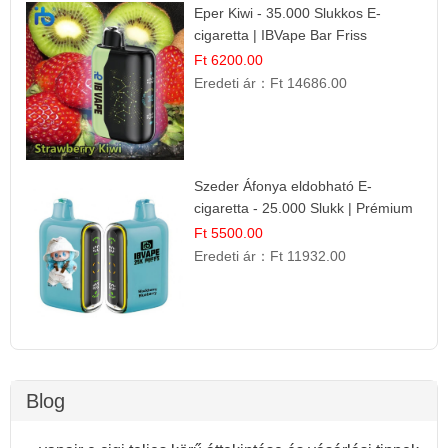
Eper Kiwi - 35.000 Slukkos E-
cigaretta | IBVape Bar Friss
Gyümölcs Ízek
Ft 6200.00
Eredeti ár：
Ft 14686.00
Szeder Áfonya eldobható E-
cigaretta - 25.000 Slukk | Prémium
Gyümölcs Íz
Ft 5500.00
Eredeti ár：
Ft 11932.00
Blog