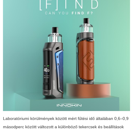
Laboratóriumi körülmények között mért fűtési idő általában 0,6–0,9
másodperc között változott a különböző tekercsek és beállítások