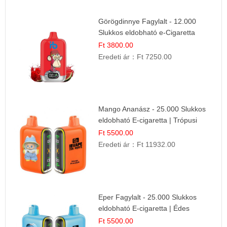
Görögdinnye Fagylalt - 12.000
Slukkos eldobható e-Cigaretta
Ft 3800.00
Eredeti ár：
Ft 7250.00
Mango Ananász - 25.000 Slukkos
eldobható E-cigaretta | Trópusi
Ízélmény
Ft 5500.00
Eredeti ár：
Ft 11932.00
Eper Fagylalt - 25.000 Slukkos
eldobható E-cigaretta | Édes
Desszert Íz
Ft 5500.00