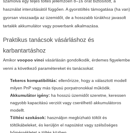
számolva egy teljes töltés jellemzően 8–16 órát biztosított, a
használat intenzitásától függően. A gyorstöltés támogatása (ha van)
gyorsan visszaadja az üzemidőt, de a hosszabb túrákhoz javasolt
tartalék akkumulátor vagy powerbank alkalmazása.
Praktikus tanácsok vásárláshoz és
karbantartáshoz
Amikor
voopoo vinci
vásárlásán gondolkodik, érdemes figyelembe
venni a következő paramétereket és tanácsokat:
Tekercs kompatibilitás:
ellenőrizze, hogy a választott modell
milyen PnP vagy más típusú porpatronokkal működik.
Akkumulátor igény:
ha hosszú üzemidőt szeretne, keressen
nagyobb kapacitású verziót vagy cserélhető akkumulátoros
modellt.
Töltési szokások:
használjon megbízható töltőt és
töltőkábeleket, és kerüljön el napsütést vagy szélsőséges
hőmérsékletet a töltés közben.