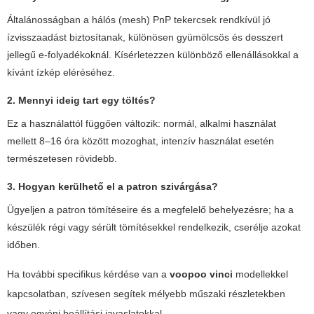
Általánosságban a hálós (mesh) PnP tekercsek rendkívül jó
ízvisszaadást biztosítanak, különösen gyümölcsös és desszert
jellegű e-folyadékoknál. Kísérletezzen különböző ellenállásokkal a
kívánt ízkép eléréséhez.
2. Mennyi ideig tart egy töltés?
Ez a használattól függően változik: normál, alkalmi használat
mellett 8–16 óra között mozoghat, intenzív használat esetén
természetesen rövidebb.
3. Hogyan kerülhető el a patron szivárgása?
Ügyeljen a patron tömítéseire és a megfelelő behelyezésre; ha a
készülék régi vagy sérült tömítésekkel rendelkezik, cserélje azokat
időben.
Ha további specifikus kérdése van a
voopoo vinci
modellekkel
kapcsolatban, szívesen segítek mélyebb műszaki részletekben
vagy egyéni beállítási javaslatokkal.