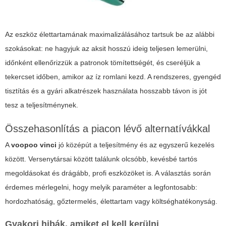
Az eszköz élettartamának maximalizálásához tartsuk be az alábbi
szokásokat: ne hagyjuk az aksit hosszú ideig teljesen lemerülni,
időnként ellenőrizzük a patronok tömítettségét, és cseréljük a
tekercset időben, amikor az íz romlani kezd. A rendszeres, gyengéd
tisztítás és a gyári alkatrészek használata hosszabb távon is jót
tesz a teljesítménynek.
Összehasonlítás a piacon lévő alternatívákkal
A
voopoo vinci
jó középút a teljesítmény és az egyszerű kezelés
között. Versenytársai között találunk olcsóbb, kevésbé tartós
megoldásokat és drágább, profi eszközöket is. A választás során
érdemes mérlegelni, hogy melyik paraméter a legfontosabb:
hordozhatóság, gőztermelés, élettartam vagy költséghatékonyság.
Gyakori hibák, amiket el kell kerülni