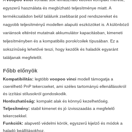
egyszerű használata és megbízható teljesítménye miatt. A
termékcsaládon belül találunk zsebbarát pod rendszereket és
nagyobb teljesítményű modellen alapuló eszközöket is. A különböző
variánsok eltérést mutatnak akkumulátor kapacitásban, kimeneti
teljesítményben és a kompatibilis porok/coilek típusában. Ez a
sokszínűség lehetővé teszi, hogy kezdők és haladók egyaránt
találjanak megfelelőt.
Főbb előnyök
Kompatibilitás:
legtöbb
voopoo vinci
modell támogatja a
cserélhető PnP tekercseket, ami széles tartományú ellenállásokról
és izzítási stílusokról gondoskodik.
Hordozhatóság:
kompakt alak és könnyű kezelhetőség.
Teljesítmény:
stabil kimenet és jó ízvisszaadás a megfelelő
tekercsekkel.
Funkciók:
alapvető védelmi körök, egyszerű kijelző és módok a
haladó beállításokhoz.