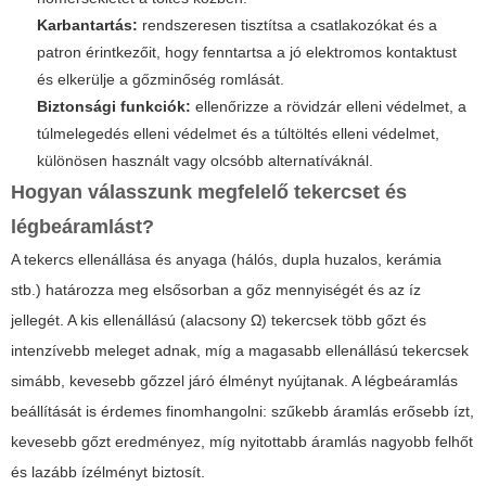
Karbantartás:
rendszeresen tisztítsa a csatlakozókat és a
patron érintkezőit, hogy fenntartsa a jó elektromos kontaktust
és elkerülje a gőzminőség romlását.
Biztonsági funkciók:
ellenőrizze a rövidzár elleni védelmet, a
túlmelegedés elleni védelmet és a túltöltés elleni védelmet,
különösen használt vagy olcsóbb alternatíváknál.
Hogyan válasszunk megfelelő tekercset és
légbeáramlást?
A tekercs ellenállása és anyaga (hálós, dupla huzalos, kerámia
stb.) határozza meg elsősorban a gőz mennyiségét és az íz
jellegét. A kis ellenállású (alacsony Ω) tekercsek több gőzt és
intenzívebb meleget adnak, míg a magasabb ellenállású tekercsek
simább, kevesebb gőzzel járó élményt nyújtanak. A légbeáramlás
beállítását is érdemes finomhangolni: szűkebb áramlás erősebb ízt,
kevesebb gőzt eredményez, míg nyitottabb áramlás nagyobb felhőt
és lazább ízélményt biztosít.