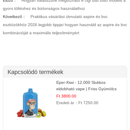
Előző：
Hogyan válasszunk megbízható e cigi usb töltő modellt a
gyors töltéshez és biztonságos használathoz
Következő：
Praktikus vásárlási útmutató aspire és bvc
eszközökhöz 2026 legjobb tippjei hogyan használd az aspire és bvc
kombinációját a maximális teljesítményért
Kapcsolódó termékek
Eper-Kiwi - 12.000 Slukkos
eldobható vape | Friss Gyümölcs
Kombináció
Ft 3800.00
Eredeti ár：
Ft 7250.00