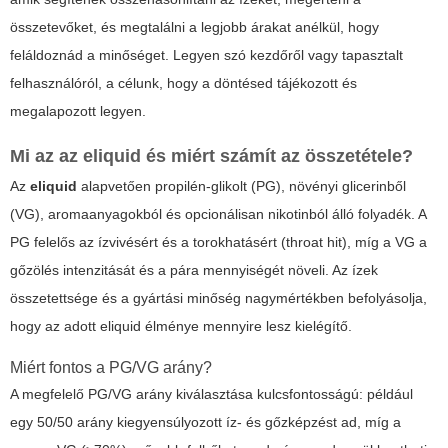
összetevőket, és megtalálni a legjobb árakat anélkül, hogy
feláldoznád a minőséget. Legyen szó kezdőről vagy tapasztalt
felhasználóról, a célunk, hogy a döntésed tájékozott és
megalapozott legyen.
Mi az az
eliquid
és miért számít az összetétele?
Az
eliquid
alapvetően propilén-glikolt (PG), növényi glicerinből
(VG), aromaanyagokból és opcionálisan nikotinból álló folyadék. A
PG felelős az ízvivésért és a torokhatásért (throat hit), míg a VG a
gőzölés intenzitását és a pára mennyiségét növeli. Az ízek
összetettsége és a gyártási minőség nagymértékben befolyásolja,
hogy az adott
eliquid
élménye mennyire lesz kielégítő.
Miért fontos a PG/VG arány?
A megfelelő PG/VG arány kiválasztása kulcsfontosságú: például
egy 50/50 arány kiegyensúlyozott íz- és gőzképzést ad, míg a