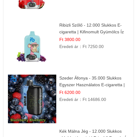
Ribizli Szőlő - 12.000 Slukkos E-
cigaretta | Kifinomult Gyümölcs Íz
Ft 3800.00
Eredeti ár：
Ft 7250.00
Szeder Áfonya - 35.000 Slukkos
Egyszer Használatos E-cigaretta |
Prémium Ízélmény
Ft 6200.00
Eredeti ár：
Ft 14686.00
Kék Málna Jég - 12.000 Slukkos