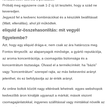
Próbálj meg egyszerre csak 1-2 új ízt tesztelni, hogy a szád ne
keveredjen.
Jegyezd fel a kedvenc kombinációkat és a készülék beállításait
(Watt, ellenállás), ahol jól működtek.
eliquid
ár-összehasonlítás: mit vegyél
figyelembe?
Azt, hogy egy
eliquid
drága-e, nem csak az ára határozza meg.
Fontos tényezők: az alapanyagok minősége, a gyártó reputációja,
az aroma koncentrációja, a csomagolás biztonsága és a
koncentrátum tisztasága. Olvasd el a termékcímkét: ha "bázis"
vagy "koncentrátum" szerepel rajta, az más bekeverési arányt
jelenthet, és ez befolyásolja az ár-érték arányt.
Az online boltok között nagy eltérések lehetnek: egyes webshopok
kedvezőbb áron kínálják ugyanazt a márkát, mások viszont
csomagajánlatokkal, ingyenes szállítással vagy mintákkal növelik az