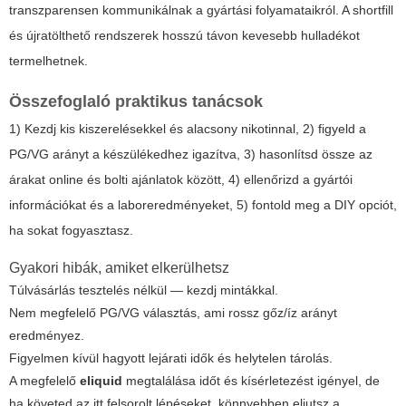
transzparensen kommunikálnak a gyártási folyamataikról. A shortfill
és újratölthető rendszerek hosszú távon kevesebb hulladékot
termelhetnek.
Összefoglaló praktikus tanácsok
1) Kezdj kis kiszerelésekkel és alacsony nikotinnal, 2) figyeld a
PG/VG arányt a készülékedhez igazítva, 3) hasonlítsd össze az
árakat online és bolti ajánlatok között, 4) ellenőrizd a gyártói
információkat és a laboreredményeket, 5) fontold meg a DIY opciót,
ha sokat fogyasztasz.
Gyakori hibák, amiket elkerülhetsz
Túlvásárlás tesztelés nélkül — kezdj mintákkal.
Nem megfelelő PG/VG választás, ami rossz gőz/íz arányt
eredményez.
Figyelmen kívül hagyott lejárati idők és helytelen tárolás.
A megfelelő
eliquid
megtalálása időt és kísérletezést igényel, de
ha követed az itt felsorolt lépéseket, könnyebben eljutsz a