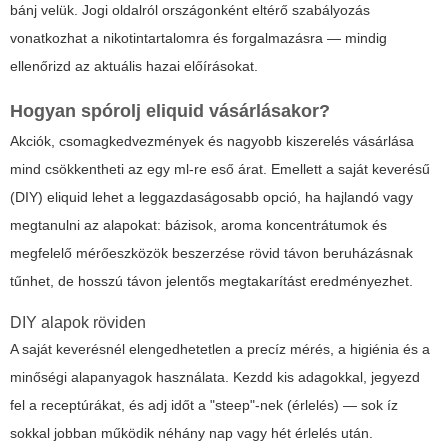
bánj velük. Jogi oldalról országonként eltérő szabályozás
vonatkozhat a nikotintartalomra és forgalmazásra — mindig
ellenőrizd az aktuális hazai előírásokat.
Hogyan spórolj
eliquid
vásárlásakor?
Akciók, csomagkedvezmények és nagyobb kiszerelés vásárlása
mind csökkentheti az egy ml-re eső árat. Emellett a saját keverésű
(DIY)
eliquid
lehet a leggazdaságosabb opció, ha hajlandó vagy
megtanulni az alapokat: bázisok, aroma koncentrátumok és
megfelelő mérőeszközök beszerzése rövid távon beruházásnak
tűnhet, de hosszú távon jelentős megtakarítást eredményezhet.
DIY alapok röviden
A saját keverésnél elengedhetetlen a precíz mérés, a higiénia és a
minőségi alapanyagok használata. Kezdd kis adagokkal, jegyezd
fel a receptúrákat, és adj időt a "steep"-nek (érlelés) — sok íz
sokkal jobban működik néhány nap vagy hét érlelés után.