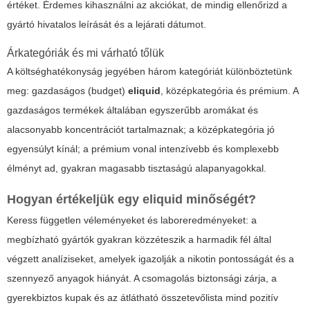
értéket. Érdemes kihasználni az akciókat, de mindig ellenőrizd a
gyártó hivatalos leírását és a lejárati dátumot.
Árkategóriák és mi várható tőlük
A költséghatékonyság jegyében három kategóriát különböztetünk
meg: gazdaságos (
budget
)
eliquid
, középkategória és prémium. A
gazdaságos termékek általában egyszerűbb aromákat és
alacsonyabb koncentrációt tartalmaznak; a középkategória jó
egyensúlyt kínál; a prémium vonal intenzívebb és komplexebb
élményt ad, gyakran magasabb tisztaságú alapanyagokkal.
Hogyan értékeljük egy
eliquid
minőségét?
Keress független véleményeket és laboreredményeket: a
megbízható gyártók gyakran közzéteszik a harmadik fél által
végzett analíziseket, amelyek igazolják a nikotin pontosságát és a
szennyező anyagok hiányát. A csomagolás biztonsági zárja, a
gyerekbiztos kupak és az átlátható összetevőlista mind pozitív