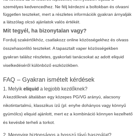
személyes kedvencedhez. Ne félj kérdezni a boltokban és olvasni
független teszteket, mert a részletes információk gyakran árnyalják
a látszólag olcsó ajánlatok valós értékét.
Mit tegyél, ha bizonytalan vagy?
Fordulj szakértőkhöz, csatlakozz online közösségekhez és olvass
összehasonlító teszteket. A tapasztalt vaper közösségekben
gyakran találsz részletes, gyakorlati tanácsokat az adott
eliquid
viselkedéséről különböző eszközökben.
FAQ – Gyakran ismételt kérdések
1. Melyik
eliquid
a legjobb kezdőknek?
A kezdőknek általában egy közepes PG/VG arányú, alacsony
nikotintartalmú, klasszikus ízű (pl. enyhe dohányos vagy könnyű
gyümölcs)
eliquid
ajánlott, mert ez a kombináció könnyen kezelhető
és kevésbé terheli a torkot.
2. Mennyire biztonságos a hosszú távú használat?