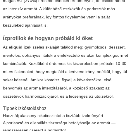
magas VG (>70%) erősebb felhőket eredményez, de csökkentheti
az intenzív aromát. A különböző eszközök és porlasztók más
arányokat preferálnak, így fontos figyelembe venni a saját
készüléked ajánlásait is.
Ízprofilok és hogyan próbáld ki őket
Az
eliquid
ízek széles skáláját találod meg: gyümölcsös, desszert,
mentolos, dohányos, italokra emlékeztető és akár komplex gourmet
kombinációk. Kezdőként érdemes kis kiszerelésben próbálni 10-30
ml-es flakonokat, hogy megtaláld a kedvenc irányt anélkül, hogy túl
sokat költenél. Amikor kóstolsz, figyelj a következőkre: első
benyomás az aroma intenzitásáról, a középső szakasz az
összetevők harmonizációjáról, és a lecsengés az utóízekről.
Tippek ízkóstoláshoz
Használj alacsony nikotinszintet a tisztább ízélményért.
A porlasztó és ellenállás tisztasága befolyásolja az aromát —
rendszeresen cseréld a porlasztót.