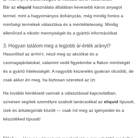
Bár az
eliquid
használata általában kevesebb káros anyagot
termel, mint a hagyományos dohányzás, még mindig fontos a
minőségi termékek választása és a mértékletesség. Mindig
ellenőrizd a nikotin mennyiségét és a gyártói információkat.
3. Hogyan találom meg a legjobb ár-érték arányt?
Hasonlítsd az ár/ml-t, nézd meg az akciókat és a
csomagajánlatokat, valamint vedd figyelembe a flakon minőségét
és a gyártó hitelességét. A nagyobb kiszerelés gyakran olcsóbb, de
csak akkor éri meg, ha biztosan szereted az ízt.
Ha további kérdéseid vannak a választással kapcsolatban,
szívesen segítek személyre szabott tanácsokkal az
eliquid
típusok,
ízek és árkategóriák között — csak írd meg az igényeidet és a
készüléked típusát!