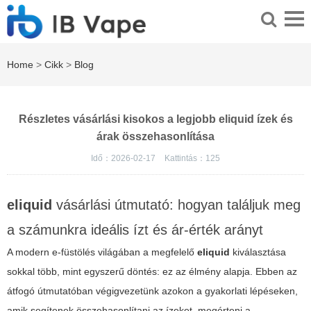
Home
>
Cikk
>
Blog
Részletes vásárlási kisokos a legjobb eliquid ízek és
árak összehasonlítása
Idő：2026-02-17
Kattintás：
125
eliquid
vásárlási útmutató: hogyan találjuk meg
a számunkra ideális ízt és ár-érték arányt
A modern e-füstölés világában a megfelelő
eliquid
kiválasztása
sokkal több, mint egyszerű döntés: ez az élmény alapja. Ebben az
átfogó útmutatóban végigvezetünk azokon a gyakorlati lépéseken,
amik segítenek összehasonlítani az ízeket, megérteni a