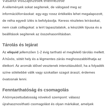
Vásárlói visszajelzések értelmezése
A vélemények sokat segítenek, de válogasd meg az
információforrásokat: egy-egy rossz értékelés lehet megalapozott,
de néha egyedi ízlés is befolyásolja. Keress részletes leírásokat,
nem csak csillagokat: a leírt tapasztalatok, a készülék típusa és a
beállítások segítenek az összehasonlításban.
Tárolás és lejárat
Az
eliquid
jellemzően 1-2 évig tartható el megfelelő tárolás mellett.
A hűvös, sötét hely és a légmentes zárás meghosszabbíthatja az
életkort. Az aromák idővel vesztenek intenzitásukból; ha a folyadék
színe sötétebbé válik vagy szokatlan szagot áraszt, érdemes
óvatosnak lenni.
Fenntarthatóság és csomagolás
A környezettudatosság növekvő szempont: válassz
újrahasznosítható csomagolást és olyan márkákat, amelyek