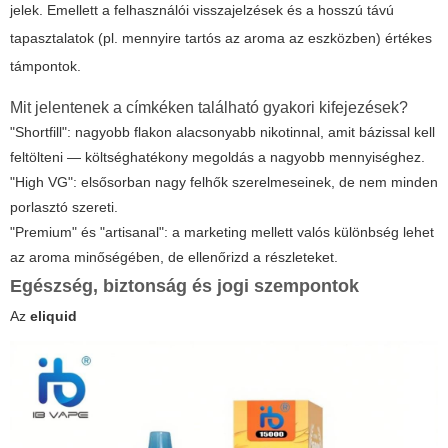
jelek. Emellett a felhasználói visszajelzések és a hosszú távú
tapasztalatok (pl. mennyire tartós az aroma az eszközben) értékes
támpontok.
Mit jelentenek a címkéken található gyakori kifejezések?
"Shortfill": nagyobb flakon alacsonyabb nikotinnal, amit bázissal kell
feltölteni — költséghatékony megoldás a nagyobb mennyiséghez.
"High VG": elsősorban nagy felhők szerelmeseinek, de nem minden
porlasztó szereti.
"Premium" és "artisanal": a marketing mellett valós különbség lehet
az aroma minőségében, de ellenőrizd a részleteket.
Egészség, biztonság és jogi szempontok
Az
eliquid