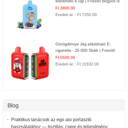
eldobható e cigi | Frissítő Bogyós Íz
Ft 3800.00
Eredeti ár：
Ft 7250.00
Görögdinnye Jég eldobható E-
cigaretta - 25.000 Slukk | Frissítő
Nyári Íz
Ft 5500.00
Eredeti ár：
Ft 11932.00
Blog
Praktikus tanácsok az ego aio porlasztó
használatához — tisztítás, csere és teljesítmény