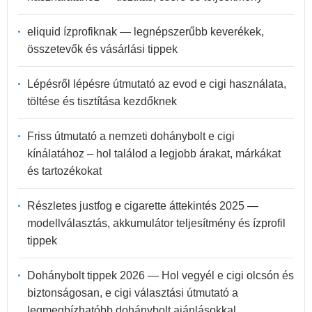
eliquid ízprofiknak — legnépszerűbb keverékek,
összetevők és vásárlási tippek
Lépésről lépésre útmutató az evod e cigi használata,
töltése és tisztítása kezdőknek
Friss útmutató a nemzeti dohánybolt e cigi
kínálatához – hol találod a legjobb árakat, márkákat
és tartozékokat
Részletes justfog e cigarette áttekintés 2025 —
modellválasztás, akkumulátor teljesítmény és ízprofil
tippek
Dohánybolt tippek 2026 — Hol vegyél e cigi olcsón és
biztonságosan, e cigi választási útmutató a
legmegbízhatóbb dohánybolt ajánlásokkal