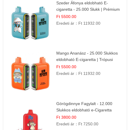
Szeder Áfonya eldobható E-
cigaretta - 25.000 Slukk | Prémium
Gyümölcs Íz
Ft 5500.00
Eredeti ár：
Ft 11932.00
Mango Ananász - 25.000 Slukkos
eldobható E-cigaretta | Trópusi
Ízélmény
Ft 5500.00
Eredeti ár：
Ft 11932.00
Görögdinnye Fagylalt - 12.000
Slukkos eldobható e-Cigaretta
Ft 3800.00
Eredeti ár：
Ft 7250.00