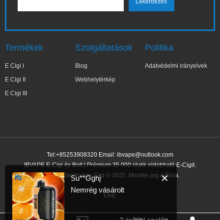
Termékek
Szolgáltatások
Politika
E Cigi I
Blog
Adatvédelmi irányelvek
E Cigi II
Webhelytérkép
E Cigi III
Tel:+85253908320 Email:
ibvape@outlook.com
IBVAPE E-Cigi és Bolt | Prémium 35 000 slukk eldobható E-Cigit.
IBVAPE Elektromos Cigi © 2025. Minden jog előírva.
✕
Su**Gghj
Nemrég vásárolt
Link: