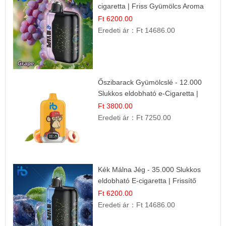
cigaretta | Friss Gyümölcs Aroma
Ft 6200.00
Eredeti ár：
Ft 14686.00
Őszibarack Gyümölcslé - 12.000
Slukkos eldobható e-Cigaretta |
Friss Gyümölcs Íz
Ft 3800.00
Eredeti ár：
Ft 7250.00
Kék Málna Jég - 35.000 Slukkos
eldobható E-cigaretta | Frissítő
Ízélmény
Ft 6200.00
Eredeti ár：
Ft 14686.00