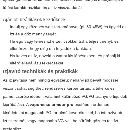
fűtési karakterisztikát és az íz visszaadását.
Ajánlott beállítások kezdőknek
Indulj egy közepes watt-tartománnyal (pl. 30-45W) és figyeld az
ízt és a gőz mennyiségét.
Ha égő vagy fémes ízt érzel, csökkentsd a teljesítményt, és
ellenőrizd, hogy elég e a folyadék a tankban.
Ha kevés az íz, növeld a wattot kis lépésekben, és próbálj ki
eltérő ellenállású tekercseket.
Ízjavító technikák és praktikák
Az íz javítása nem mindig egyszerű; néhány jól bevált módszer
viszont sokat segíthet: rendszeres karbantartás, a tekercs és
pamut cseréje időben, valamint különböző VG/PG arányú e-liquidek
kipróbálása. A
vaporesso armour pro
esetében érdemes
kísérletezni magasabb PG tartalmú keverékekkel, ha intenzívebb
ízt szeretnél, vagy magasabb VG-vel, ha sűrűbb gőzt és telt ízt
preferálsz.