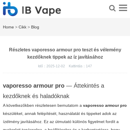
Home
>
Cikk
>
Blog
Részletes vaporesso armour pro teszt és vélemény
kezdőknek tippek az íz javításához
Idő：2025-12-02
Kattintás：
147
vaporesso armour pro
— Áttekintés a
kezdőknek és haladóknak
A következőkben részletesen bemutatom a
vaporesso armour pro
készüléket, annak felépítését, használatát és tippeket adok az
ízélmény javításához. Ez az útmutató különös figyelmet fordít a
gyakorlati tanácsokra, a beállításokra és a karbantartásra, hogy