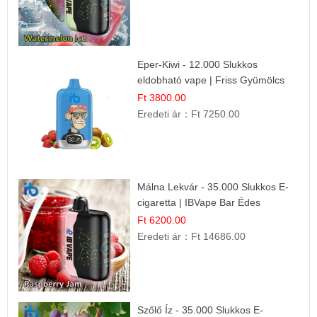
Eper-Kiwi - 12.000 Slukkos
eldobható vape | Friss Gyümölcs
Kombináció
Ft 3800.00
Eredeti ár：
Ft 7250.00
Málna Lekvár - 35.000 Slukkos E-
cigaretta | IBVape Bar Édes
Gyümölcs Íz
Ft 6200.00
Eredeti ár：
Ft 14686.00
Szőlő Íz - 35.000 Slukkos E-