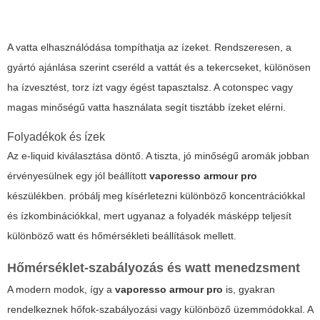
A vatta elhasználódása tompíthatja az ízeket. Rendszeresen, a
gyártó ajánlása szerint cseréld a vattát és a tekercseket, különösen
ha ízvesztést, torz ízt vagy égést tapasztalsz. A cotonspec vagy
magas minőségű vatta használata segít tisztább ízeket elérni.
Folyadékok és ízek
Az e-liquid kiválasztása döntő. A tiszta, jó minőségű aromák jobban
érvényesülnek egy jól beállított
vaporesso armour pro
készülékben. próbálj meg kísérletezni különböző koncentrációkkal
és ízkombinációkkal, mert ugyanaz a folyadék másképp teljesít
különböző watt és hőmérsékleti beállítások mellett.
Hőmérséklet-szabályozás és watt menedzsment
A modern modok, így a
vaporesso armour pro
is, gyakran
rendelkeznek hőfok-szabályozási vagy különböző üzemmódokkal. A