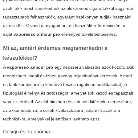
azok, akik most ismerkednek az elektromos cigarettákkal vagy már
tapasztaltabb felhasználók, egyaránt hatékonyan tudják használni
az eszközt. Olvasd át nyugodtan, és használd referenciaként a
saját
vaporesso armour pro
élményed tökéletesítéséhez.
Mi az, amiért érdemes megismerkedni a
készülékkel?
A
vaporesso armour pro
egy népszerű választás azok között, akik
megbízható, stabil és ízben gazdag teljesítményt keresnek. A mod
és tank kombinációja lehetővé teszi a rugalmas beállításokat, jó
kipufogási élményt és tartósságot, amelyet sok kezdő és tapasztalt
vaper is értékel. Az alábbiakban részletesen kitérünk a tervezésre,
az akkumulátorra, a coilok kiválasztására, valamint azokra a
technikákra, amelyekkel jelentősen javítható az íz.
Design és ergonómia