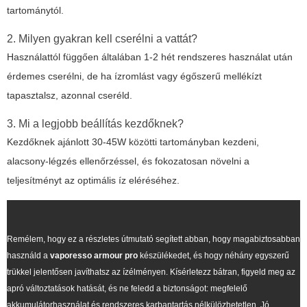
tartománytól.
2. Milyen gyakran kell cserélni a vattát?
Használattól függően általában 1-2 hét rendszeres használat után
érdemes cserélni, de ha ízromlást vagy égőszerű mellékízt
tapasztalsz, azonnal cseréld.
3. Mi a legjobb beállítás kezdőknek?
Kezdőknek ajánlott 30-45W közötti tartományban kezdeni,
alacsony-légzés ellenőrzéssel, és fokozatosan növelni a
teljesítményt az optimális íz eléréséhez.
Remélem, hogy ez a részletes útmutató segített abban, hogy magabiztosabban
használd a
vaporesso armour pro
készülékedet, és hogy néhány egyszerű
trükkel jelentősen javíthatsz az ízélményen. Kísérletezz bátran, figyeld meg az
apró változtatások hatását, és ne feledd a biztonságot: megfelelő
akkumulátorhasználat és rendszeres karbantartás nélkülözhetetlen. Jó