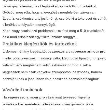
Szivárgás: ellenőrizd az O-gyűrűket, és ne töltsd túl a tankot.
Győződj meg róla, hogy a levegőzés megfelelően zárva van.
Égett íz: csökkentsd a teljesítményt, cseréld ki a tekercset és vattát,
ellenőrizd a folyadék mennyiségét.
Kábel vagy csatlakozó problémák: tisztítsd meg a 510 csatlakozót
és a mod érintkezőit egy tiszta, száraz ronggyal.
Praktikus kiegészítők és tartozékok
Érdemes néhány kiegészítőt beszerezni a
vaporesso armour pro
mellé: póta tekercsek, minőségi vatta, különböző típusú drip tip-ek,
valamint egy megbízható külső akkumulátor töltő. Ezek a
kiegészítők nem csak kényelmi szempontból hasznosak, hanem
hozzájárulnak a jobb ízhez és a hosszabb használhatósághoz.
Vásárlási tanácsok
Ha
vaporesso armour pro
vásárlását tervezed, figyelj a
következőkre: eredetiség ellenőrzése, gyári garancia, és a