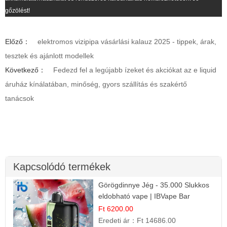
gőzölést!
Előző：
elektromos vizipipa vásárlási kalauz 2025 - tippek, árak,
tesztek és ajánlott modellek
Következő：
Fedezd fel a legújabb ízeket és akciókat az e liquid
áruház kínálatában, minőség, gyors szállítás és szakértő
tanácsok
Kapcsolódó termékek
Görögdinnye Jég - 35.000 Slukkos
eldobható vape | IBVape Bar
Frissítő Nyári Íz
Ft 6200.00
Eredeti ár：
Ft 14686.00