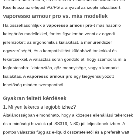
Kísérletezz az e-liquid VG/PG arányával az ízoptimalizálásért.
vaporesso armour pro
vs. más modellek
Ha összehasonlítjuk a
vaporesso armour pro
-t más hasonló
kategóriás modellekkel, fontos figyelembe venni az egyedi
jellemzőket: az ergonomikus kialakítást, a menürendszer
egyszerűségét, és a kompatibilitást különböző tankokkal és
tekercsekkel. A választás során gondold át, hogy számodra mi a
legfontosabb: ízintenzitás, gőz mennyisége, vagy a kompakt
kialakítás. A
vaporesso armour pro
egy kiegyensúlyozott
lehetőség minden szempontból.
Gyakran feltett kérdések
1. Milyen tekercs a legjobb ízhez?
Általánosságban elmondható, hogy a közepes ellenállású tekercsek
és a minőségi huzalok (pl. SS316, Ni80) jól teljesítenek ízben. A
pontos választás függ az e-liquid összetételétől és a preferált watt