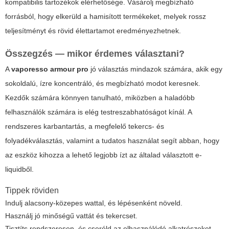
kompatibilis tartozékok elérhetősége. Vásárolj megbízható
forrásból, hogy elkerüld a hamisított termékeket, melyek rossz
teljesítményt és rövid élettartamot eredményezhetnek.
Összegzés — mikor érdemes választani?
A
vaporesso armour pro
jó választás mindazok számára, akik egy
sokoldalú, ízre koncentráló, és megbízható modot keresnek.
Kezdők számára könnyen tanulható, miközben a haladóbb
felhasználók számára is elég testreszabhatóságot kínál. A
rendszeres karbantartás, a megfelelő tekercs- és
folyadékválasztás, valamint a tudatos használat segít abban, hogy
az eszköz kihozza a lehető legjobb ízt az általad választott e-
liquidből.
Tippek röviden
Indulj alacsony-közepes wattal, és lépésenként növeld.
Használj jó minőségű vattát és tekercset.
Tisztíts rendszeresen, és cseréld az elhasználódó alkatrészeket.