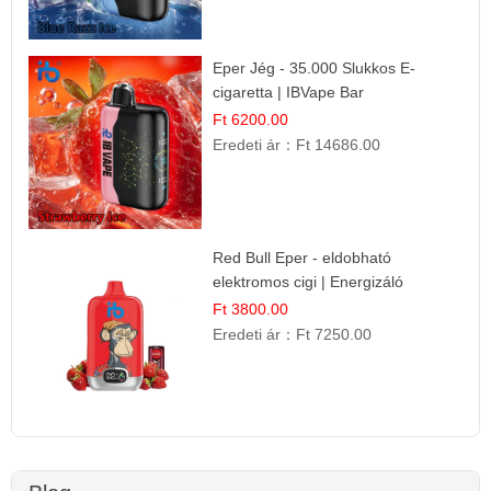
Eper Jég - 35.000 Slukkos E-
cigaretta | IBVape Bar
Ft 6200.00
Eredeti ár：
Ft 14686.00
Red Bull Eper - eldobható
elektromos cigi | Energizáló
Gyümölcs Íz
Ft 3800.00
Eredeti ár：
Ft 7250.00