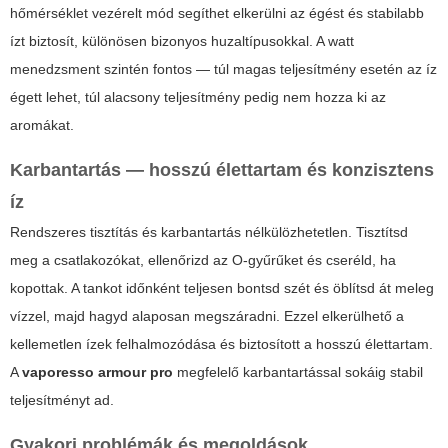
hőmérséklet vezérelt mód segíthet elkerülni az égést és stabilabb
ízt biztosít, különösen bizonyos huzaltípusokkal. A watt
menedzsment szintén fontos — túl magas teljesítmény esetén az íz
égett lehet, túl alacsony teljesítmény pedig nem hozza ki az
aromákat.
Karbantartás — hosszú élettartam és konzisztens
íz
Rendszeres tisztítás és karbantartás nélkülözhetetlen. Tisztítsd
meg a csatlakozókat, ellenőrizd az O-gyűrűket és cseréld, ha
kopottak. A tankot időnként teljesen bontsd szét és öblítsd át meleg
vízzel, majd hagyd alaposan megszáradni. Ezzel elkerülhető a
kellemetlen ízek felhalmozódása és biztosított a hosszú élettartam.
A
vaporesso armour pro
megfelelő karbantartással sokáig stabil
teljesítményt ad.
Gyakori problémák és megoldások