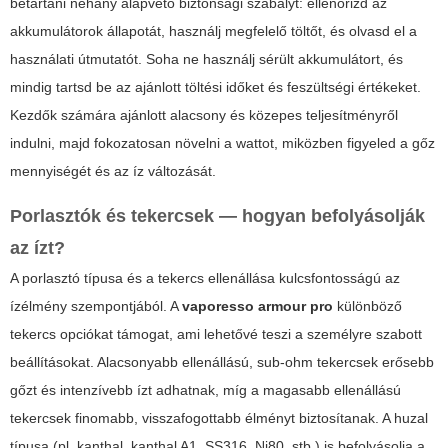
betartani néhány alapvető biztonsági szabályt: ellenőrizd az
akkumulátorok állapotát, használj megfelelő töltőt, és olvasd el a
használati útmutatót. Soha ne használj sérült akkumulátort, és
mindig tartsd be az ajánlott töltési időket és feszültségi értékeket.
Kezdők számára ajánlott alacsony és közepes teljesítményről
indulni, majd fokozatosan növelni a wattot, miközben figyeled a gőz
mennyiségét és az íz változását.
Porlasztók és tekercsek — hogyan befolyásolják
az ízt?
A porlasztó típusa és a tekercs ellenállása kulcsfontosságú az
ízélmény szempontjából. A
vaporesso armour pro
különböző
tekercs opciókat támogat, ami lehetővé teszi a személyre szabott
beállításokat. Alacsonyabb ellenállású, sub-ohm tekercsek erősebb
gőzt és intenzívebb ízt adhatnak, míg a magasabb ellenállású
tekercsek finomabb, visszafogottabb élményt biztosítanak. A huzal
típusa (pl. kanthal, kanthal A1, SS316, Ni80, stb.) is befolyásolja a