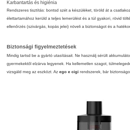
Karbantartás és higiénia
Rendszeres tisztítás: bontsd szét a készüléket, töröld át a csatlak
élettartamához kerüld a teljes lemerülést és a túl gyakori, rövid töl
ellenőrzés (szivárgás, kopás jelei) növeli a biztonságot és a haték
Biztonsági figyelmeztetések
Mindig tartsd be a gyártó utasításait. Ne használj sérült akkumuláto
gyermekektől elzárva legyenek. Ha kellemetlen szagot, túlmelegedé
vizsgáld meg az eszközt. Az
ego e cigi
rendszerek, bár biztonságos