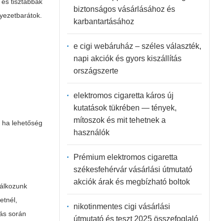
 és tisztábbak
biztonságos vásárlásához és
yezetbarátok.
karbantartásához
e cigi webáruház – széles választék,
napi akciók és gyors kiszállítás
országszerte
elektromos cigaretta káros új
kutatások tükrében — tények,
mítoszok és mit tehetnek a
, ha lehetőség
használók
Prémium elektromos cigaretta
székesfehérvár vásárlási útmutató
akciók árak és megbízható boltok
lálkozunk
etnél,
nikotinmentes cigi vásárlási
lás során
útmutató és teszt 2025 összefoglaló