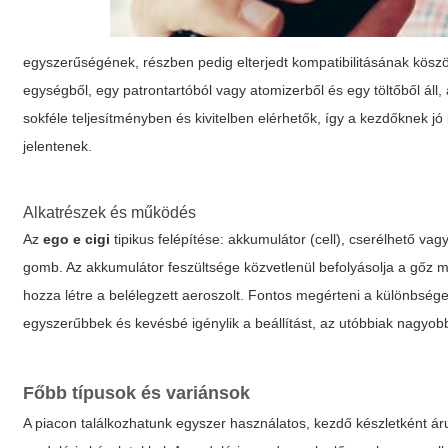
egyszerűségének, részben pedig elterjedt kompatibilitásának köszön
egységből, egy patrontartóból vagy atomizerből és egy töltőből áll
sokféle teljesítményben és kivitelben elérhetők, így a kezdőknek 
jelentenek.
Alkatrészek és működés
Az
ego e cigi
tipikus felépítése: akkumulátor (cell), cserélhető vagy
gomb. Az akkumulátor feszültsége közvetlenül befolyásolja a gőz men
hozza létre a belélegzett aeroszolt. Fontos megérteni a különbséget
egyszerűbbek és kevésbé igénylik a beállítást, az utóbbiak nagy
Főbb típusok és variánsok
A piacon találkozhatunk egyszer használatos, kezdő készletként ár