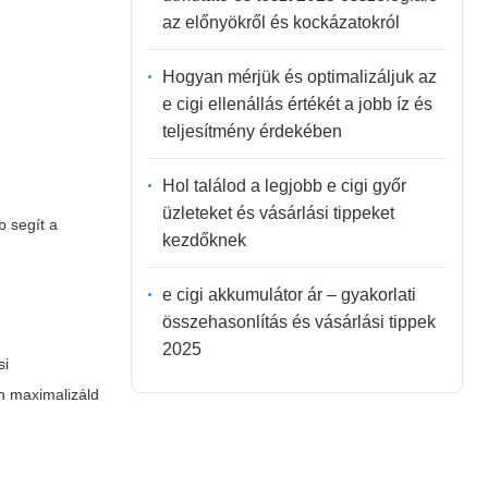
az előnyökről és kockázatokról
Hogyan mérjük és optimalizáljuk az
e cigi ellenállás értékét a jobb íz és
teljesítmény érdekében
Hol találod a legjobb e cigi győr
üzleteket és vásárlási tippeket
b segít a
kezdőknek
e cigi akkumulátor ár – gyakorlati
összehasonlítás és vásárlási tippek
2025
si
n maximalizáld