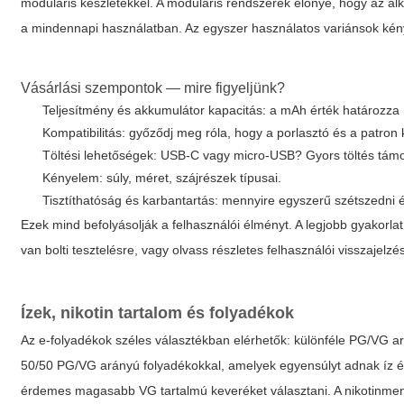
moduláris készletekkel. A moduláris rendszerek előnye, hogy az al
a mindennapi használatban. Az egyszer használatos variánsok ké
Vásárlási szempontok — mire figyeljünk?
Teljesítmény és akkumulátor kapacitás: a mAh érték határozza
Kompatibilitás: győződj meg róla, hogy a porlasztó és a patron 
Töltési lehetőségek: USB-C vagy micro-USB? Gyors töltés tám
Kényelem: súly, méret, szájrészek típusai.
Tisztíthatóság és karbantartás: mennyire egyszerű szétszedni és
Ezek mind befolyásolják a felhasználói élményt. A legjobb gyakorla
van bolti tesztelésre, vagy olvass részletes felhasználói visszajelzé
Ízek, nikotin tartalom és folyadékok
Az e-folyadékok széles választékban elérhetők: különféle PG/VG ar
50/50 PG/VG arányú folyadékokkal, amelyek egyensúlyt adnak íz és
érdemes magasabb VG tartalmú keveréket választani. A nikotinmente