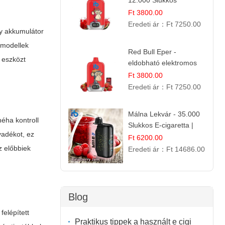
12.000 Slukkos
eldobható e-Cigaretta
Ft 3800.00
Eredeti ár：
Ft 7250.00
gy akkumulátor
modellek
Red Bull Eper -
 eszközt
eldobható elektromos
cigi | Energizáló
Ft 3800.00
Gyümölcs Íz
Eredeti ár：
Ft 7250.00
Málna Lekvár - 35.000
néha kontroll
Slukkos E-cigaretta |
yadékot, ez
IBVape Bar Édes
Ft 6200.00
Gyümölcs Íz
z előbbiek
Eredeti ár：
Ft 14686.00
Blog
felépített
Praktikus tippek a használt e cigi