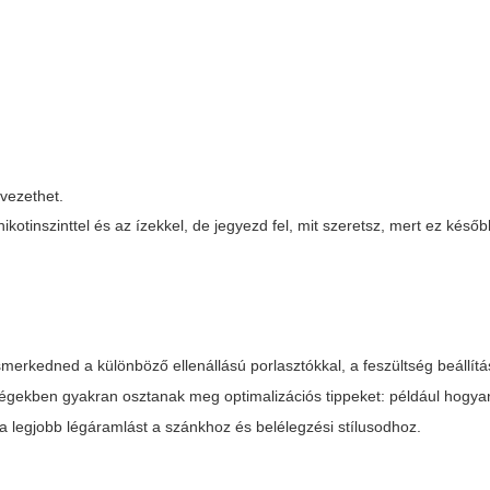
vezethet.
ikotinszinttel és az ízekkel, de jegyezd fel, mit szeretsz, mert ez későb
erkedned a különböző ellenállású porlasztókkal, a feszültség beállítá
gekben gyakran osztanak meg optimalizációs tippeket: például hogya
e a legjobb légáramlást a szánkhoz és belélegzési stílusodhoz.