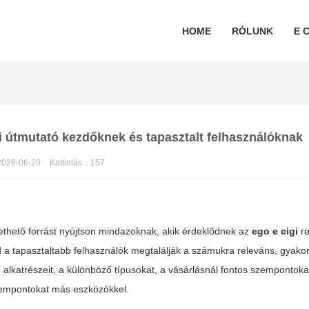
HOME
RÓLUNK
E C
si útmutató kezdőknek és tapasztalt felhasználóknak
026-06-20
Kattintás：
157
ethető forrást nyújtson mindazoknak, akik érdeklődnek az
ego e cigi
re
nd a tapasztaltabb felhasználók megtalálják a számukra releváns, gyakor
 alkatrészeit, a különböző típusokat, a vásárlásnál fontos szempontoka
szempontokat más eszközökkel.