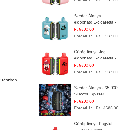
Eredeti ár：
Ft 11932.00
Szeder Áfonya
eldobható E-cigaretta -
25.000 Slukk | Prémium
Ft 5500.00
Gyümölcs Íz
Eredeti ár：
Ft 11932.00
Görögdinnye Jég
eldobható E-cigaretta -
25.000 Slukk | Frissítő
Ft 5500.00
Nyári Íz
Eredeti ár：
Ft 11932.00
e részben
Szeder Áfonya - 35.000
Slukkos Egyszer
Használatos E-cigaretta
Ft 6200.00
| Prémium Ízélmény
Eredeti ár：
Ft 14686.00
Görögdinnye Fagylalt -