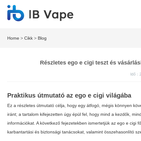
Home
>
Cikk
>
Blog
Részletes ego e cigi teszt és vásárlá
Idő：2
Praktikus útmutató az ego e cigi világába
Ez a részletes útmutató célja, hogy egy átfogó, mégis könnyen köv
iránt; a tartalom kifejezetten úgy épül fel, hogy mind a kezdők, mi
információkat. A következő fejezetekben ismertetjük az
ego e cigi
fő
karbantartási és biztonsági tanácsokat, valamint összehasonlító 