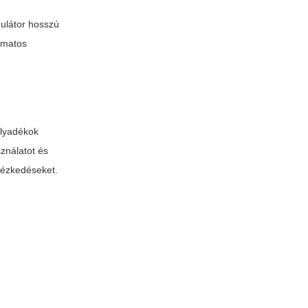
mulátor hosszú
yamatos
folyadékok
ználatot és
ntézkedéseket.