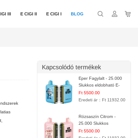
IGI III
E CIGI II
E CIGI I
BLOG
Kapcsolódó termékek
Eper Fagylalt - 25.000
Slukkos eldobható E-
cigaretta | Édes
Ft 5500.00
Desszert Íz
Eredeti ár：
Ft 11932.00
ndszerek
latias
Rózsaszín Citrom -
t,
25.000 Slukkos
eldobható e-Cigaretta |
Ft 5500.00
IBvape Bar