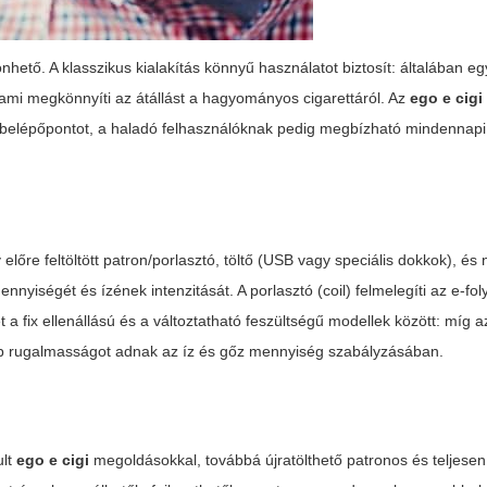
hető. A klasszikus kialakítás könnyű használatot biztosít: általában e
, ami megkönnyíti az átállást a hagyományos cigarettáról. Az
ego e cigi
jó belépőpontot, a haladó felhasználóknak pedig megbízható mindennapi
 előre feltöltött patron/porlasztó, töltő (USB vagy speciális dokkok), és 
nyiségét és ízének intenzitását. A porlasztó (coil) felmelegíti az e-fol
 a fix ellenállású és a változtatható feszültségű modellek között: míg a
obb rugalmasságot adnak az íz és gőz mennyiség szabályzásában.
ult
ego e cigi
megoldásokkal, továbbá újratölthető patronos és teljesen 