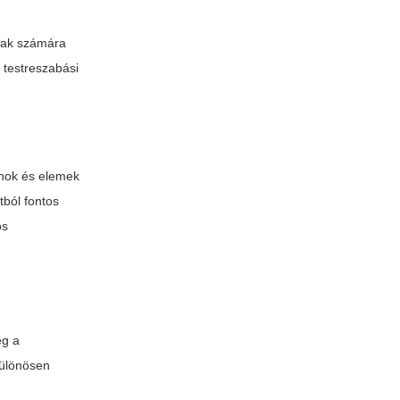
okak számára
 testreszabási
onok és elemek
tból fontos
os
eg a
különösen