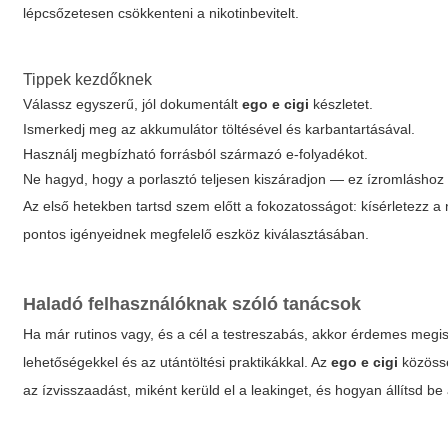
lépcsőzetesen csökkenteni a nikotinbevitelt.
Tippek kezdőknek
Válassz egyszerű, jól dokumentált
ego e cigi
készletet.
Ismerkedj meg az akkumulátor töltésével és karbantartásával.
Használj megbízható forrásból származó e-folyadékot.
Ne hagyd, hogy a porlasztó teljesen kiszáradjon — ez ízromláshoz 
Az első hetekben tartsd szem előtt a fokozatosságot: kísérletezz a n
pontos igényeidnek megfelelő eszköz kiválasztásában.
Haladó felhasználóknak szóló tanácsok
Ha már rutinos vagy, és a cél a testreszabás, akkor érdemes megism
lehetőségekkel és az utántöltési praktikákkal. Az
ego e cigi
közössé
az ízvisszaadást, miként kerüld el a leakinget, és hogyan állítsd b