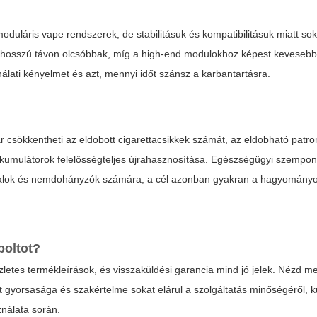
duláris vape rendszerek, de stabilitásuk és kompatibilitásuk miatt s
 hosszú távon olcsóbbak, míg a high-end modulokhoz képest kevesebb
álati kényelmet és azt, mennyi időt szánsz a karbantartásra.
 csökkentheti az eldobott cigarettacsikkek számát, az eldobható patr
kkumulátorok felelősségteljes újrahasznosítása. Egészségügyi szempon
iatalok és nemdohányzók számára; a cél azonban gyakran a hagyomány
boltot?
szletes termékleírások, és visszaküldési garancia mind jó jelek. Nézd m
lat gyorsasága és szakértelme sokat elárul a szolgáltatás minőségéről, 
nálata során.