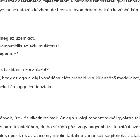
katrészek cserélhetők, fejleszthetők; a patronos rendszerek gyorsabbak
nyelmesek utazás közben, de hosszú távon drágábbak és kevésbé körn
 meg az üzemidőt.
kompatibilis az akkumulátorral.
ogatott-e?
 tisztítani a készüléket?
t, hogy az
ego e cigi
vásárlása előtt próbáld ki a különböző modelleket
seket és független teszteket.
ányok, ízek és nikotin-szintek. Az
ego e cigi
rendszereknél gyakran ta
 pára tekintetében, de ha sűrűbb gőzt vagy nagyobb ízintenzitást szer
s opciók és az alacsony nikotin tartalmú variánsok segítenek az átál