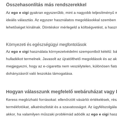
Összehasonlítás más rendszerekkel
Az
ego e cigi
gyakran egyszerűbb, mint a nagyobb teljesítményű mo
ideális választás. Az egyszer használatos megoldásokkal szemben
lehetőséget kínálnak. Döntéskor mérlegeld a költségvetést, a haszn
Környezeti és egészségügyi megfontolások
Az
ego e cigi
használata környezetvédelmi szempontból kétélű: bár
hulladékot termelnek. Javasolt az újratölthető megoldások és az a
megjegyezni, hogy az e-cigaretta nem veszélytelen, különösen f
dohányzásról való leszokás támogatása.
Hogyan válasszunk megfelelő webáruházat vagy 
Keress megbízható forrásokat: ellenőrzött vásárlói értékelések, ré
termékfotókat, alkatrészlistát és a szavatosságot. Az ügyfélszolgá
akkor, ha valamilyen műszaki problémád adódik az
ego e cigi
hasz