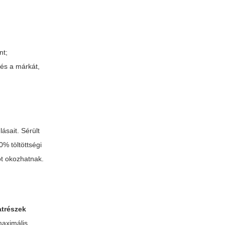
nt;
 és a márkát,
ásait. Sérült
0% töltöttségi
ot okozhatnak.
atrészek
maximális