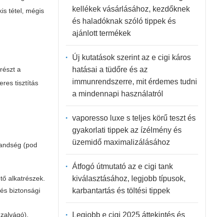
kellékek vásárlásához, kezdőknek
is tétel, mégis
és haladóknak szóló tippek és
ajánlott termékek
Új kutatások szerint az e cigi káros
hatásai a tüdőre és az
részt a
immunrendszerre, mit érdemes tudni
res tisztítás
a mindennapi használatról
vaporesso luxe s teljes körű teszt és
gyakorlati tippek az ízélmény és
üzemidő maximalizálásához
brandség (pod
Átfogó útmutató az e cigi tank
kiválasztásához, legjobb típusok,
tő alkatrészek.
karbantartás és töltési tippek
 és biztonsági
Legjobb e cigi 2025 áttekintés és
uzalvágó).