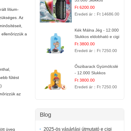
35.000 Slukkos
eldobható vape |
Ft 6200.00
lt lítium-
IBVape Bar Frissítő
Eredeti ár：
Ft 14686.00
szükséges. Az
Nyári Íz
inősítéseit,
Kék Málna Jég - 12.000
 ellenőrizzük a
Slukkos eldobható e cigi
| Frissítő Bogyós Íz
Ft 3800.00
Eredeti ár：
Ft 7250.00
Őszibarack Gyümölcslé
nthal,
- 12.000 Slukkos
ebb fűtést
eldobható e-Cigaretta |
Ft 3800.00
Friss Gyümölcs Íz
)
Eredeti ár：
Ft 7250.00
nőrizzük az
Blog
2025-ös vásárlási útmutató e cigi
rött üveg