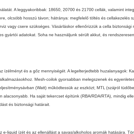
atát. A leggyakoribbak: 18650, 20700 és 21700 cellák, valamint integrá
ere, olcsóbb hosszú távon; hátránya: megfelelő töltés és cellakezelés 
iz vagy csere szükséges. Vásárláskor ellenőrizzük a cella biztonsági m
les gyártói adatokat. Soha ne használjunk sérült akkut, és rendszeresen
az ízélményt és a gőz mennyiségét. A legelterjedtebb huzalanyagok: Ka
alkalmazásokhoz. Mesh-coilok gyorsabban melegszenek és egyenletes
teljesítménysávban (Watt) működtessük az eszközt; MTL (szájról tüdőbe
én alacsonyabb. Ha saját tekercset építünk (RBA/RDA/RTA), mindig elle
ást és biztonsági határait.
e-liquid ízét és az ellenállást a savas/alkoholos aromák hatására. Tö