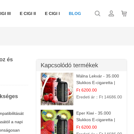
IGI III
E CIGI II
E CIGI I
BLOG
oz és
Kapcsolódó termékek
Málna Lekvár - 35.000
Slukkos E-cigaretta |
IBVape Bar Édes
Ft 6200.00
ükséges
Gyümölcs Íz
Eredeti ár：
Ft 14686.00
Eper Kiwi - 35.000
patibilitását
Slukkos E-cigaretta |
ásától a napi
IBVape Bar Friss
Ft 6200.00
ztonságosan
Gyümölcs Ízek