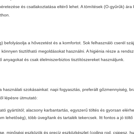
retezése és csatlakoztatása eltérő lehet. A tömítések (O-gyűrűk) ára k
tthon.
g) befolyásolja a hővezetést és a komfortot. Sok felhasználó cserél száj
, könnyen tisztítható megoldásokat használni. A higiénia része a rendsze
ező anyagokat és csak élelmiszerbiztos tisztítószereket használjunk.
k a használati szokásainkat: napi fogyasztás, preferált gőzmennyiség, 
ől lépésre útmutató:
ó gyártótól; alacsony karbantartás, egyszerű töltés és gyorsan elérhe
ehetőség), több üveg/tank és tartalék tekercsek. Itt fontos a jó töltő
e, minőségi eszközök és precíz eszközkészlet (coiling rod, csipesz, h