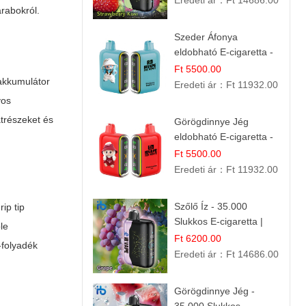
Eredeti ár：
Ft 14686.00
rabokról.
Szeder Áfonya
eldobható E-cigaretta -
25.000 Slukk | Prémium
Ft 5500.00
 akkumulátor
Gyümölcs Íz
Eredeti ár：
Ft 11932.00
yos
atrészeket és
Görögdinnye Jég
eldobható E-cigaretta -
25.000 Slukk | Frissítő
Ft 5500.00
Nyári Íz
Eredeti ár：
Ft 11932.00
Szőlő Íz - 35.000
ip tip
Slukkos E-cigaretta |
ble
Friss Gyümölcs Aroma
Ft 6200.00
-folyadék
Eredeti ár：
Ft 14686.00
Görögdinnye Jég -