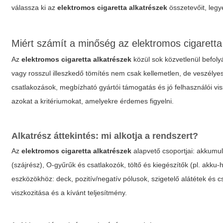
válassza ki az
elektromos cigaretta alkatrészek
összetevőit, leg
Miért számít a minőség az elektromos cigaretta
Az
elektromos cigaretta alkatrészek
közül sok közvetlenül befol
vagy rosszul illeszkedő tömítés nem csak kellemetlen, de veszélye
csatlakozások, megbízható gyártói támogatás és jó felhasználói vis
azokat a kritériumokat, amelyekre érdemes figyelni.
Alkatrész áttekintés: mi alkotja a rendszert?
Az
elektromos cigaretta alkatrészek
alapvető csoportjai: akkumulá
(szájrész), O-gyűrűk és csatlakozók, töltő és kiegészítők (pl. akku-
eszközökhöz: deck, pozitív/negatív pólusok, szigetelő alátétek és 
viszkozitása és a kívánt teljesítmény.