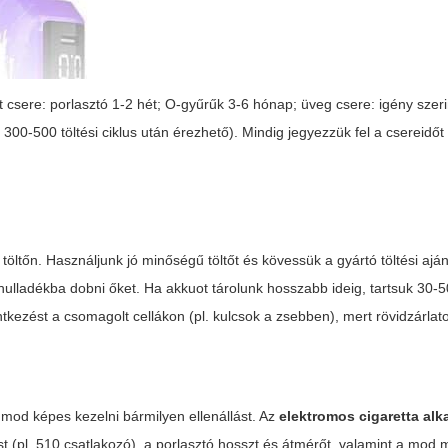
t csere: porlasztó 1-2 hét; O-gyűrűk 3-6 hónap; üveg csere: igény szeri
 300-500 töltési ciklus után érezhető). Mindig jegyezzük fel a csereidőt
töltőn. Használjunk jó minőségű töltőt és kövessük a gyártó töltési ajánl
i hulladékba dobni őket. Ha akkuot tárolunk hosszabb ideig, tartsuk 30-5
ntkezést a csomagolt cellákon (pl. kulcsok a zsebben), mert rövidzárlat
mod képes kezelni bármilyen ellenállást. Az
elektromos cigaretta alk
t (pl. 510 csatlakozó), a porlasztó hosszt és átmérőt, valamint a mod 