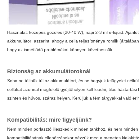
Használat: közepes gőzölés (20-40 W), napi 2-3 ml e-liquid. Ajánlot
akkumulátor: aszerint, ahogy a cella teljesítménye romlik (általában
hogy az ismétlődő problémákat könnyen követhessük.
Biztonság az akkumulátoroknál
Soha ne töltsük túl az akkumulátort, és ne hagyjuk felügyelet nélkül 
cellákat azonnal megfelelő gyűjtőhelyen kell leadni; tilos háztartás
szinten és hűvös, száraz helyen. Kerüljük a fém tárgyakkal való éri
Kompatibilitás: mire figyeljünk?
Nem minden porlasztó illeszkedik minden tankhoz, és nem minden 
kompatibilitásának ellenőrzésekor nézzük meg a menetes kialakítás