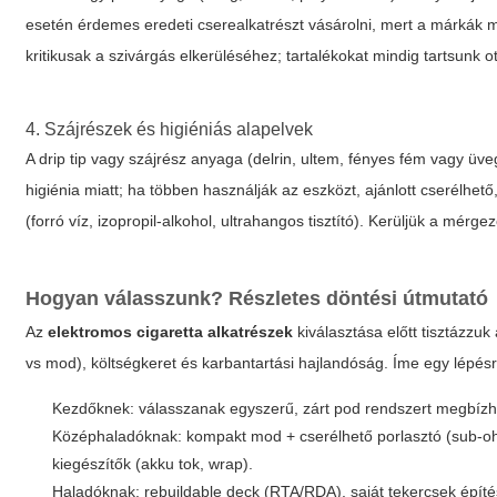
esetén érdemes eredeti cserealkatrészt vásárolni, mert a márkák mé
kritikusak a szivárgás elkerüléséhez; tartalékokat mindig tartsunk o
4. Szájrészek és higiéniás alapelvek
A drip tip vagy szájrész anyaga (delrin, ultem, fényes fém vagy üve
higiénia miatt; ha többen használják az eszközt, ajánlott cserélhető
(forró víz, izopropil-alkohol, ultrahangos tisztító). Kerüljük a mérg
Hogyan válasszunk? Részletes döntési útmutató
Az
elektromos cigaretta alkatrészek
kiválasztása előtt tisztázzu
vs mod), költségkeret és karbantartási hajlandóság. Íme egy lépésr
Kezdőknek: válasszanak egyszerű, zárt pod rendszert megbízhat
Középhaladóknak: kompakt mod + cserélhető porlasztó (sub-ohm l
kiegészítők (akku tok, wrap).
Haladóknak: rebuildable deck (RTA/RDA), saját tekercsek építés