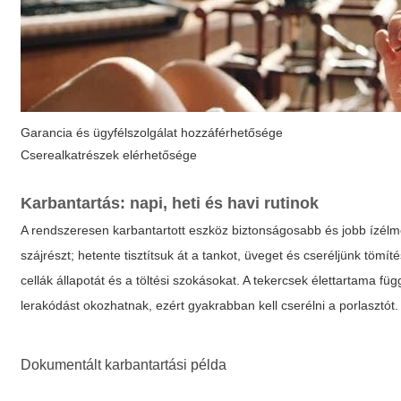
Garancia és ügyfélszolgálat hozzáférhetősége
Cserealkatrészek elérhetősége
Karbantartás: napi, heti és havi rutinok
A rendszeresen karbantartott eszköz biztonságosabb és jobb ízélmén
szájrészt; hetente tisztítsuk át a tankot, üveget és cseréljünk tömí
cellák állapotát és a töltési szokásokat. A tekercsek élettartama f
lerakódást okozhatnak, ezért gyakrabban kell cserélni a porlasztót.
Dokumentált karbantartási példa