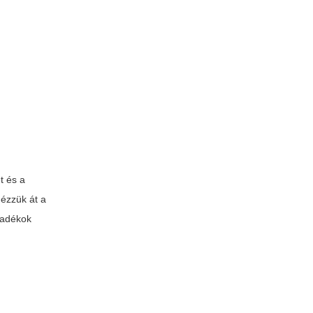
t és a
nézzük át a
lyadékok