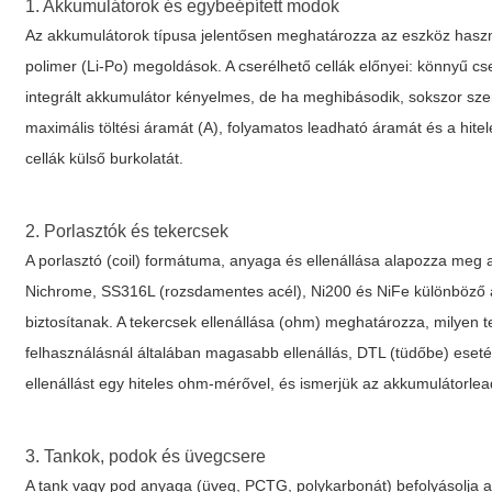
1. Akkumulátorok és egybeépített modok
Az akkumulátorok típusa jelentősen meghatározza az eszköz használ
polimer (Li-Po) megoldások. A cserélhető cellák előnyei: könnyű cs
integrált akkumulátor kényelmes, de ha meghibásodik, sokszor szerv
maximális töltési áramát (A), folyamatos leadható áramát és a hite
cellák külső burkolatát.
2. Porlasztók és tekercsek
A porlasztó (coil) formátuma, anyaga és ellenállása alapozza meg 
Nichrome, SS316L (rozsdamentes acél), Ni200 és NiFe különböző 
biztosítanak. A tekercsek ellenállása (ohm) meghatározza, milyen 
felhasználásnál általában magasabb ellenállás, DTL (tüdőbe) eset
ellenállást egy hiteles ohm-mérővel, és ismerjük az akkumulátorlead
3. Tankok, podok és üvegcsere
A tank vagy pod anyaga (üveg, PCTG, polykarbonát) befolyásolja az 