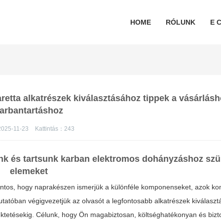
HOME
RÓLUNK
E C
retta alkatrészek kiválasztásához tippek a vásárlásh
arbantartáshoz
2025-11-23
Kattintás：
243
unk és tartsunk karban elektromos dohányzáshoz sz
elemeket
 fontos, hogy naprakészen ismerjük a különféle komponenseket, azok kom
mutatóban végigvezetjük az olvasót a legfontosabb alkatrészek kiválaszt
befektetésekig. Célunk, hogy Ön magabiztosan, költséghatékonyan és bi