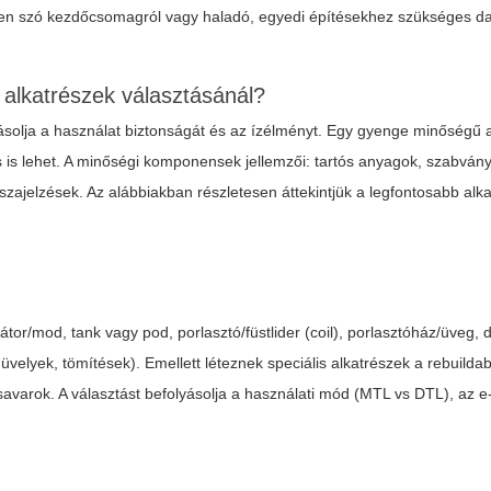
yen szó kezdőcsomagról vagy haladó, egyedi építésekhez szükséges da
 alkatrészek választásánál?
yásolja a használat biztonságát és az ízélményt. Egy gyenge minőségű
s is lehet. A minőségi komponensek jellemzői: tartós anyagok, szabván
szajelzések. Az alábbiakban részletesen áttekintjük a legfontosabb alk
tor/mod, tank vagy pod, porlasztó/füstlider (coil), porlasztóház/üveg, dr
hüvelyek, tömítések). Emellett léteznek speciális alkatrészek a rebuilda
csavarok. A választást befolyásolja a használati mód (MTL vs DTL), az e