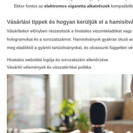
Ekkor fontos az
elektromos cigaretta alkatrészek
kompatibilit
Vásárlási tippek és hogyan kerüljük el a hamisít
Vásárláskor előnyben részesítsük a hivatalos viszonteladókat vagy 
hologramokat és a sorozatszámot. Hamisítványok gyakran olcsó a
meg eladóktól a gyártói tanúsítványokat, és olvassunk független vél
Hivatalos weboldal logója és sorozatszám ellenőrzése
Vásárlói vélemények és visszatérítési politika