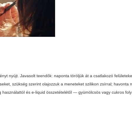
yt nyújt. Javasolt teendők: naponta töröljük át a csatlakozó felületeke
téseket, szükség szerint olajozzuk a meneteket szilikon zsírral; havonta 
ügg használattól és e-liquid összetételétől — gyümölcsös vagy cukros fo