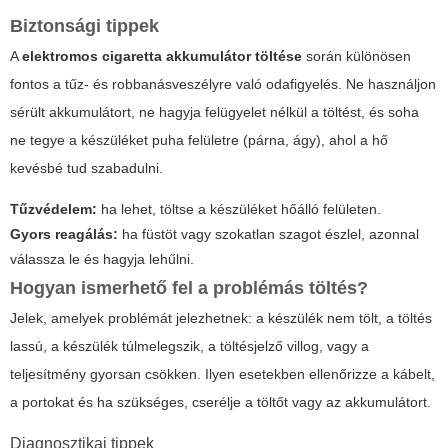
Biztonsági tippek
A
elektromos cigaretta akkumulátor töltése
során különösen
fontos a tűz- és robbanásveszélyre való odafigyelés. Ne használjon
sérült akkumulátort, ne hagyja felügyelet nélkül a töltést, és soha
ne tegye a készüléket puha felületre (párna, ágy), ahol a hő
kevésbé tud szabadulni.
Tűzvédelem:
ha lehet, töltse a készüléket hőálló felületen.
Gyors reagálás:
ha füstöt vagy szokatlan szagot észlel, azonnal
válassza le és hagyja lehűlni.
Hogyan ismerhető fel a problémás töltés?
Jelek, amelyek problémát jelezhetnek: a készülék nem tölt, a töltés
lassú, a készülék túlmelegszik, a töltésjelző villog, vagy a
teljesítmény gyorsan csökken. Ilyen esetekben ellenőrizze a kábelt,
a portokat és ha szükséges, cserélje a töltőt vagy az akkumulátort.
Diagnosztikai tippek