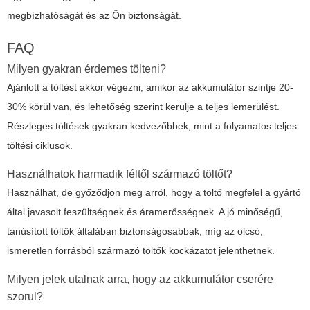
megbízhatóságát és az Ön biztonságát.
FAQ
Milyen gyakran érdemes tölteni?
Ajánlott a töltést akkor végezni, amikor az akkumulátor szintje 20-
30% körül van, és lehetőség szerint kerülje a teljes lemerülést.
Részleges töltések gyakran kedvezőbbek, mint a folyamatos teljes
töltési ciklusok.
Használhatok harmadik féltől származó töltőt?
Használhat, de győződjön meg arról, hogy a töltő megfelel a gyártó
által javasolt feszültségnek és áramerősségnek. A jó minőségű,
tanúsított töltők általában biztonságosabbak, míg az olcsó,
ismeretlen forrásból származó töltők kockázatot jelenthetnek.
Milyen jelek utalnak arra, hogy az akkumulátor cserére
szorul?