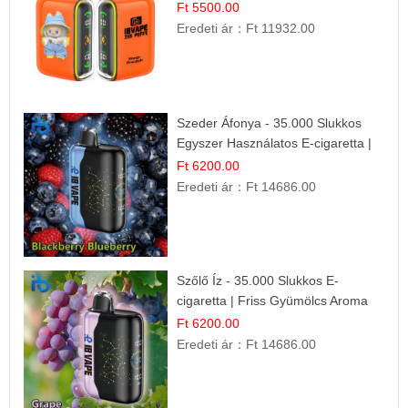
Ízélmény
Ft 5500.00
Eredeti ár：
Ft 11932.00
Szeder Áfonya - 35.000 Slukkos
Egyszer Használatos E-cigaretta |
Prémium Ízélmény
Ft 6200.00
Eredeti ár：
Ft 14686.00
Szőlő Íz - 35.000 Slukkos E-
cigaretta | Friss Gyümölcs Aroma
Ft 6200.00
Eredeti ár：
Ft 14686.00