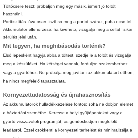
Töltőcsere teszt: próbáljon meg egy másik, ismert jó töltőt
használni.
Porttisztítás: óvatosan tisztítsa meg a portot száraz, puha ecsettel.
Akkumulátor ellenőrzése: ha kivehető, vizsgálja meg a cellát fizikai
sérülés jelei után.
Mit tegyen, ha meghibásodás történik?
Első lépésként hagyja abba a töltést, szedje le a töltőt és vizsgálja
meg a készüléket. Ha kétségei vannak, forduljon szakemberhez
vagy a gyártóhoz. Ne próbálja meg javítani az akkumulátort otthon,
ha nincs megfelelő tapasztalata.
Környezettudatosság és újrahasznosítás
Az akkumulátorok hulladékkezelése fontos; soha ne dobjon elemet
a háztartási szemétbe. Keresse a helyi gyűjtőpontokat vagy a
gyártó visszavételi programját, és gondoskodjon megfelelő
leadásról. Ezzel csökkenti a környezeti terhelést és minimalizálja a