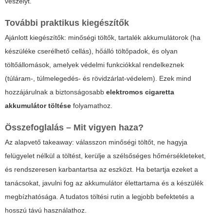
veszélyt.
További praktikus kiegészítők
Ajánlott kiegészítők: minőségi töltők, tartalék akkumulátorok (ha
készüléke cserélhető cellás), hőálló töltőpadok, és olyan
töltőállomások, amelyek védelmi funkciókkal rendelkeznek
(túláram-, túlmelegedés- és rövidzárlat-védelem). Ezek mind
hozzájárulnak a biztonságosabb
elektromos cigaretta
akkumulátor töltése
folyamathoz.
Összefoglalás – Mit vigyen haza?
Az alapvető takeaway: válasszon minőségi töltőt, ne hagyja
felügyelet nélkül a töltést, kerülje a szélsőséges hőmérsékleteket,
és rendszeresen karbantartsa az eszközt. Ha betartja ezeket a
tanácsokat, javulni fog az akkumulátor élettartama és a készülék
megbízhatósága. A tudatos töltési rutin a legjobb befektetés a
hosszú távú használathoz.