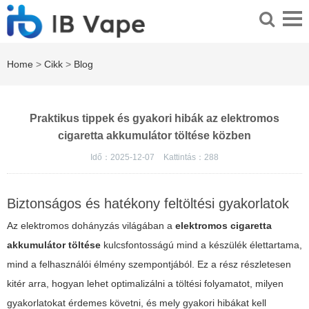
Home
>
Cikk
>
Blog
Praktikus tippek és gyakori hibák az elektromos
cigaretta akkumulátor töltése közben
Idő：2025-12-07
Kattintás：
288
Biztonságos és hatékony feltöltési gyakorlatok
Az elektromos dohányzás világában a
elektromos cigaretta
akkumulátor töltése
kulcsfontosságú mind a készülék élettartama,
mind a felhasználói élmény szempontjából. Ez a rész részletesen
kitér arra, hogyan lehet optimalizálni a töltési folyamatot, milyen
gyakorlatokat érdemes követni, és mely gyakori hibákat kell