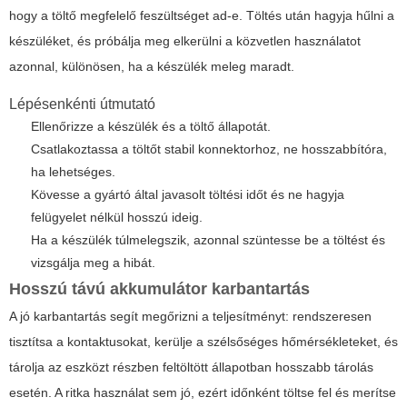
hogy a töltő megfelelő feszültséget ad-e. Töltés után hagyja hűlni a
készüléket, és próbálja meg elkerülni a közvetlen használatot
azonnal, különösen, ha a készülék meleg maradt.
Lépésenkénti útmutató
Ellenőrizze a készülék és a töltő állapotát.
Csatlakoztassa a töltőt stabil konnektorhoz, ne hosszabbítóra,
ha lehetséges.
Kövesse a gyártó által javasolt töltési időt és ne hagyja
felügyelet nélkül hosszú ideig.
Ha a készülék túlmelegszik, azonnal szüntesse be a töltést és
vizsgálja meg a hibát.
Hosszú távú akkumulátor karbantartás
A jó karbantartás segít megőrizni a teljesítményt: rendszeresen
tisztítsa a kontaktusokat, kerülje a szélsőséges hőmérsékleteket, és
tárolja az eszközt részben feltöltött állapotban hosszabb tárolás
esetén. A ritka használat sem jó, ezért időnként töltse fel és merítse