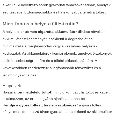
elkerülni. A következő sorok gyakorlati tanácsokat adnak, amelyek
segítségével biztonságosabbá és hatékonyabbá teheti a töltést.
Miért fontos a helyes töltési rutin?
A helyes
elektromos cigaretta akkumulátor töltése
növeli az
akkumulátor teljesítményét, csökkenti a degradációt és
minimalizálja a meghibásodás vagy a veszélyes helyzetek
kockázatát. Az akkumulátorok kémiai elemek, amelyek érzékenyek
a töltési sebességre, hőre és a töltési ciklusok számára. A
következőkben részletezzük a legfontosabb tényezőket és a
legjobb gyakorlatokat.
Alapelvek
Használjon megfelelő töltőt:
mindig kompatibilis töltőt és kábelt
alkalmazzon, az eredeti gyártó ajánlásait tartsa be.
Kerülje a gyors töltést, ha nem szükséges:
a gyors töltés
kényelmes, de hosszú távon gyorsabban csökkenti az akkumulátor