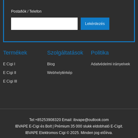
Postafiók / Telefon
Termékek
Szolgáltatások
Politika
E Cigi I
Blog
Adatvédelmi irányelvek
E Cigi II
Webhelytérkép
E Cigi III
Tel:+85253908320 Email:
ibvape@outlook.com
IBVAPE E-Cigi és Bolt | Prémium 35 000 slukk eldobható E-Cigit.
IBVAPE Elektromos Cigi © 2025. Minden jog előírva.
✕
Elż***ta