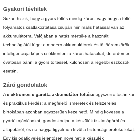
Gyakori tévhitek
Sokan hiszik, hogy a gyors töltés mindig káros, vagy hogy a töltő
folyamatos csatlakoztatása csupán minimális hatással van az
akkumulátorra. Valójában a hatás mértéke a használt
technológiától függ: a modern akkumulátorok és töltőáramkörök
intelligenciája képes csökkenteni a káros hatásokat, de érdemes
óvatosan bánni a gyors töltéssel, különösen a régebbi eszközök
esetén.
Záró gondolatok
A
elektromos cigaretta akkumulátor töltése
egyszerre technikai
és praktikus kérdés; a megfelelő ismeretek és felszerelés
birtokában azonban egyszerűen kezelhető. Mindig kövesse a
gyártói ajánlásokat, gondoskodjon a készülék tisztaságáról és
állapotáról, és ne hagyja figyelmen kívül a biztonsági protokollokat.
Egy kis odafigyelés jelentősen növelheti a készülék