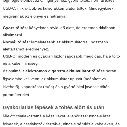
legmegfelelőbbet az Ön igényeihez: gyors töltés, normál töltés,
USB-C, mikro-USB és külső akkumulátor töltők. Mindegyiknek
megvannak az előnyei és hátrányai.
Gyors töltés:
kényelmes rövid idő alatt, de érdemes ritkábban
alkalmazni.
Normál töltés:
kíméletesebb az akkumulátorral, hosszabb
élettartamot eredményez.
USB-C:
modern és gyakran biztonságosabb megoldás, ha a töltő
és a kábel minőségi.
Az optimális
elektromos cigaretta akkumulátor töltése
során
figyelembe kell venni az akkumulátor típusát (beépített vs.
kivehető), kapacitását (mAh) és a gyártó által javasolt töltési
paramétereket.
Gyakorlatias lépések a töltés előtt és után
Mielőtt csatlakoztatná a készüléket, ellenőrizze: nincs-e laza
folyadék, a csatlakozók tiszták-e, nincs-e sérülés a kábeleken, és