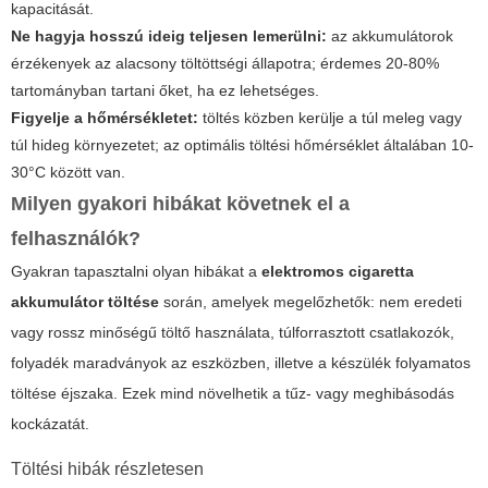
kapacitását.
Ne hagyja hosszú ideig teljesen lemerülni:
az akkumulátorok
érzékenyek az alacsony töltöttségi állapotra; érdemes 20-80%
tartományban tartani őket, ha ez lehetséges.
Figyelje a hőmérsékletet:
töltés közben kerülje a túl meleg vagy
túl hideg környezetet; az optimális töltési hőmérséklet általában 10-
30°C között van.
Milyen gyakori hibákat követnek el a
felhasználók?
Gyakran tapasztalni olyan hibákat a
elektromos cigaretta
akkumulátor töltése
során, amelyek megelőzhetők: nem eredeti
vagy rossz minőségű töltő használata, túlforrasztott csatlakozók,
folyadék maradványok az eszközben, illetve a készülék folyamatos
töltése éjszaka. Ezek mind növelhetik a tűz- vagy meghibásodás
kockázatát.
Töltési hibák részletesen