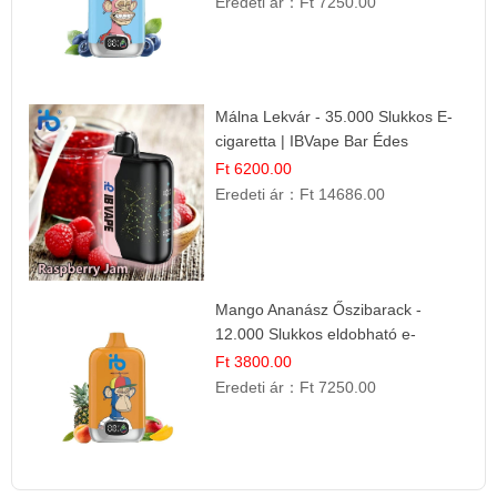
Eredeti ár：
Ft 7250.00
Málna Lekvár - 35.000 Slukkos E-
cigaretta | IBVape Bar Édes
Gyümölcs Íz
Ft 6200.00
Eredeti ár：
Ft 14686.00
Mango Ananász Őszibarack -
12.000 Slukkos eldobható e-
Cigaretta
Ft 3800.00
Eredeti ár：
Ft 7250.00