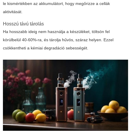
le kismértékben az akkumulátort, hogy megőrizze a cellák
aktivitását.
Hosszú távú tárolás
Ha hosszabb ideig nem használja a készüléket, töltsön fel
körülbelül 40-60%-ra, és tárolja hűvös, száraz helyen. Ezzel
csökkentheti a kémiai degradáció sebességét.