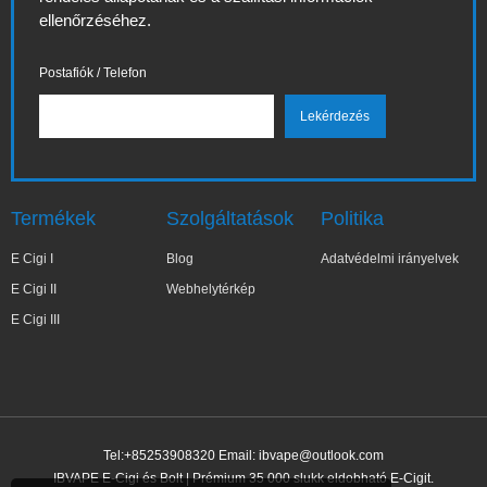
ellenőrzéséhez.
Postafiók / Telefon
Termékek
Szolgáltatások
Politika
E Cigi I
Blog
Adatvédelmi irányelvek
E Cigi II
Webhelytérkép
E Cigi III
Tel:+85253908320 Email:
ibvape@outlook.com
IBVAPE E-Cigi és Bolt | Prémium 35 000 slukk eldobható E-Cigit.