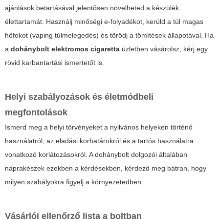
ajánlások betartásával jelentősen növelheted a készülék
élettartamát. Használj minőségi e-folyadékot, kerüld a túl magas
hőfokot (vaping túlmelegedés) és törődj a tömítések állapotával. Ha
a
dohánybolt elektromos cigaretta
üzletben vásárolsz, kérj egy
rövid karbantartási ismertetőt is.
Helyi szabályozások és életmódbeli
megfontolások
Ismerd meg a helyi törvényeket a nyilvános helyeken történő
használatról, az eladási korhatárokról és a tartós használatra
vonatkozó korlátozásokról. A dohánybolt dolgozói általában
naprakészek ezekben a kérdésekben, kérdezd meg bátran, hogy
milyen szabályokra figyelj a környezetedben.
Vásárlói ellenőrző lista a boltban