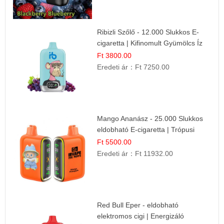
Ribizli Szőlő - 12.000 Slukkos E-
cigaretta | Kifinomult Gyümölcs Íz
Ft 3800.00
Eredeti ár：
Ft 7250.00
Mango Ananász - 25.000 Slukkos
eldobható E-cigaretta | Trópusi
Ízélmény
Ft 5500.00
Eredeti ár：
Ft 11932.00
Red Bull Eper - eldobható
elektromos cigi | Energizáló