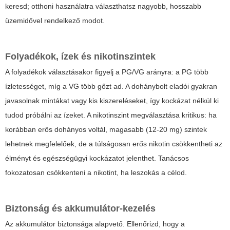
keresd; otthoni használatra választhatsz nagyobb, hosszabb
üzemidővel rendelkező modot.
Folyadékok, ízek és nikotinszintek
A folyadékok választásakor figyelj a PG/VG arányra: a PG több
ízletességet, míg a VG több gőzt ad. A dohánybolt eladói gyakran
javasolnak mintákat vagy kis kiszereléseket, így kockázat nélkül ki
tudod próbálni az ízeket. A nikotinszint megválasztása kritikus: ha
korábban erős dohányos voltál, magasabb (12-20 mg) szintek
lehetnek megfelelőek, de a túlságosan erős nikotin csökkentheti az
élményt és egészségügyi kockázatot jelenthet. Tanácsos
fokozatosan csökkenteni a nikotint, ha leszokás a célod.
Biztonság és akkumulátor-kezelés
Az akkumulátor biztonsága alapvető. Ellenőrizd, hogy a