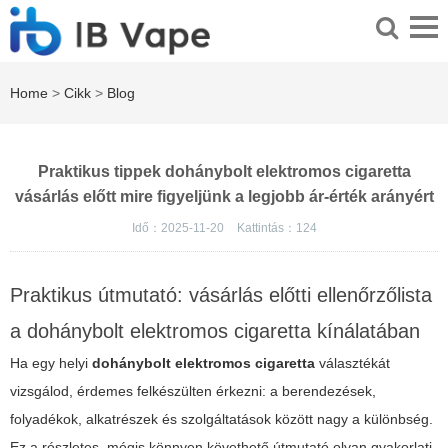
Home
>
Cikk
>
Blog
Praktikus tippek dohánybolt elektromos cigaretta
vásárlás előtt mire figyeljünk a legjobb ár-érték arányért
Idő：2025-11-20
Kattintás：
124
Praktikus útmutató: vásárlás előtti ellenőrzőlista
a dohánybolt elektromos cigaretta kínálatában
Ha egy helyi
dohánybolt elektromos cigaretta
választékát
vizsgálod, érdemes felkészülten érkezni: a berendezések,
folyadékok, alkatrészek és szolgáltatások között nagy a különbség.
Ez a részletes, mégis könnyen követhető útmutató olyan gyakorlati