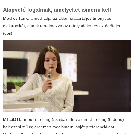
Alapvető fogalmak, amelyeket ismerni kell
Mod
és
tank
: a mod adja az akkumulátorteljesítményt és
elektronikát, a tank tartalmazza az e-folyadékot és az égőfejet
(coil).
MTL/DTL
: mouth-to-lung (szájba), illetve direct-to-lung (tüdőbe)
belégzési stílus; érdemes megismerni saját preferenciáidat.