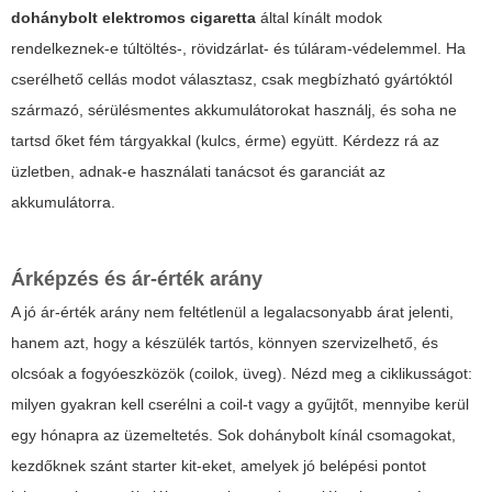
dohánybolt elektromos cigaretta
által kínált modok
rendelkeznek-e túltöltés-, rövidzárlat- és túláram-védelemmel. Ha
cserélhető cellás modot választasz, csak megbízható gyártóktól
származó, sérülésmentes akkumulátorokat használj, és soha ne
tartsd őket fém tárgyakkal (kulcs, érme) együtt. Kérdezz rá az
üzletben, adnak-e használati tanácsot és garanciát az
akkumulátorra.
Árképzés és ár-érték arány
A jó ár-érték arány nem feltétlenül a legalacsonyabb árat jelenti,
hanem azt, hogy a készülék tartós, könnyen szervizelhető, és
olcsóak a fogyóeszközök (coilok, üveg). Nézd meg a ciklikusságot:
milyen gyakran kell cserélni a coil-t vagy a gyűjtőt, mennyibe kerül
egy hónapra az üzemeltetés. Sok dohánybolt kínál csomagokat,
kezdőknek szánt starter kit-eket, amelyek jó belépési pontot