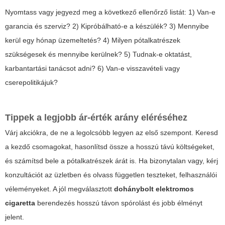
Nyomtass vagy jegyezd meg a következő ellenőrző listát: 1) Van-e
garancia és szerviz? 2) Kipróbálható-e a készülék? 3) Mennyibe
kerül egy hónap üzemeltetés? 4) Milyen pótalkatrészek
szükségesek és mennyibe kerülnek? 5) Tudnak-e oktatást,
karbantartási tanácsot adni? 6) Van-e visszavételi vagy
cserepolitikájuk?
Tippek a legjobb ár-érték arány eléréséhez
Várj akciókra, de ne a legolcsóbb legyen az első szempont. Keresd
a kezdő csomagokat, hasonlítsd össze a hosszú távú költségeket,
és számítsd bele a pótalkatrészek árát is. Ha bizonytalan vagy, kérj
konzultációt az üzletben és olvass független teszteket, felhasználói
véleményeket. A jól megválasztott
dohánybolt elektromos
cigaretta
berendezés hosszú távon spórolást és jobb élményt
jelent.