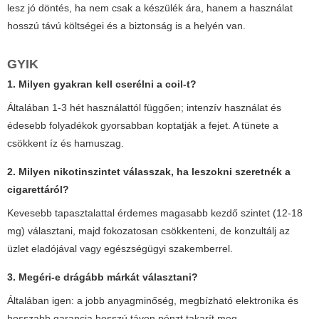
lesz jó döntés, ha nem csak a készülék ára, hanem a használat
hosszú távú költségei és a biztonság is a helyén van.
GYIK
1. Milyen gyakran kell cserélni a coil-t?
Általában 1-3 hét használattól függően; intenzív használat és
édesebb folyadékok gyorsabban koptatják a fejet. A tünete a
csökkent íz és hamuszag.
2. Milyen nikotinszintet válasszak, ha leszokni szeretnék a
cigarettáról?
Kevesebb tapasztalattal érdemes magasabb kezdő szintet (12-18
mg) választani, majd fokozatosan csökkenteni, de konzultálj az
üzlet eladójával vagy egészségügyi szakemberrel.
3. Megéri-e drágább márkát választani?
Általában igen: a jobb anyagminőség, megbízható elektronika és
hosszabb garancia hosszú távon pénzt takarít meg.