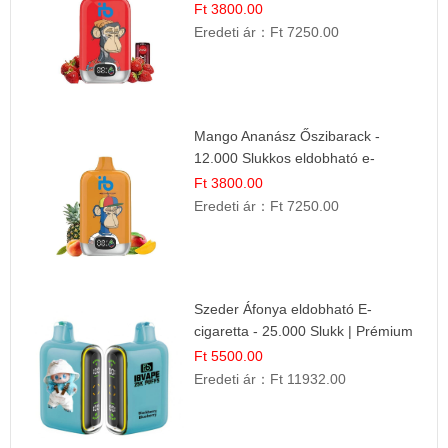
Gyümölcs Íz
Ft 3800.00
Eredeti ár：
Ft 7250.00
Mango Ananász Őszibarack -
12.000 Slukkos eldobható e-
Cigaretta
Ft 3800.00
Eredeti ár：
Ft 7250.00
Szeder Áfonya eldobható E-
cigaretta - 25.000 Slukk | Prémium
Gyümölcs Íz
Ft 5500.00
Eredeti ár：
Ft 11932.00