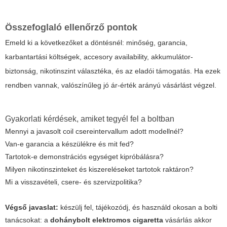
Összefoglaló ellenőrző pontok
Emeld ki a következőket a döntésnél: minőség, garancia,
karbantartási költségek, accesory availability, akkumulátor-
biztonság, nikotinszint választéka, és az eladói támogatás. Ha ezek
rendben vannak, valószínűleg jó ár-érték arányú vásárlást végzel.
Gyakorlati kérdések, amiket tegyél fel a boltban
Mennyi a javasolt coil csereintervallum adott modellnél?
Van-e garancia a készülékre és mit fed?
Tartotok-e demonstrációs egységet kipróbálásra?
Milyen nikotinszinteket és kiszereléseket tartotok raktáron?
Mi a visszavételi, csere- és szervizpolitika?
Végső javaslat:
készülj fel, tájékozódj, és használd okosan a bolti
tanácsokat: a
dohánybolt elektromos cigaretta
vásárlás akkor