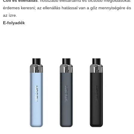
Coil és ellenállás
: hosszabb élettartamú és olcsóbb megoldásokat
érdemes keresni; az ellenállás hatással van a gőz mennyiségére és
az ízre.
E-folyadék