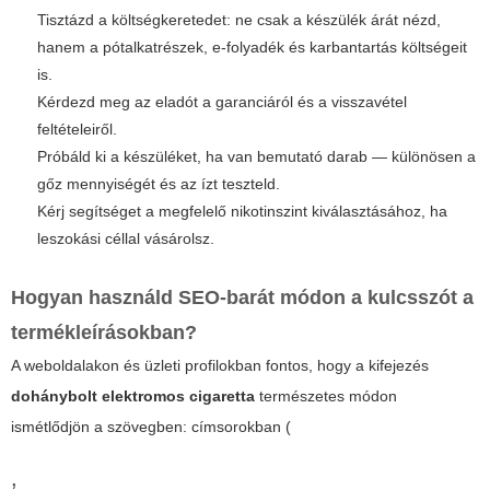
Tisztázd a költségkeretedet: ne csak a készülék árát nézd,
hanem a pótalkatrészek, e-folyadék és karbantartás költségeit
is.
Kérdezd meg az eladót a garanciáról és a visszavétel
feltételeiről.
Próbáld ki a készüléket, ha van bemutató darab — különösen a
gőz mennyiségét és az ízt teszteld.
Kérj segítséget a megfelelő nikotinszint kiválasztásához, ha
leszokási céllal vásárolsz.
Hogyan használd SEO-barát módon a kulcsszót a
termékleírásokban?
A weboldalakon és üzleti profilokban fontos, hogy a kifejezés
dohánybolt elektromos cigaretta
természetes módon
ismétlődjön a szövegben: címsorokban (
,