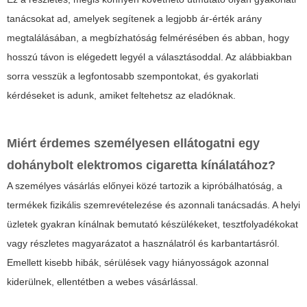
tanácsokat ad, amelyek segítenek a legjobb ár-érték arány
megtalálásában, a megbízhatóság felmérésében és abban, hogy
hosszú távon is elégedett legyél a választásoddal. Az alábbiakban
sorra vesszük a legfontosabb szempontokat, és gyakorlati
kérdéseket is adunk, amiket feltehetsz az eladóknak.
Miért érdemes személyesen ellátogatni egy
dohánybolt elektromos cigaretta
kínálatához?
A személyes vásárlás előnyei közé tartozik a kipróbálhatóság, a
termékek fizikális szemrevételezése és azonnali tanácsadás. A helyi
üzletek gyakran kínálnak bemutató készülékeket, tesztfolyadékokat
vagy részletes magyarázatot a használatról és karbantartásról.
Emellett kisebb hibák, sérülések vagy hiányosságok azonnal
kiderülnek, ellentétben a webes vásárlással.