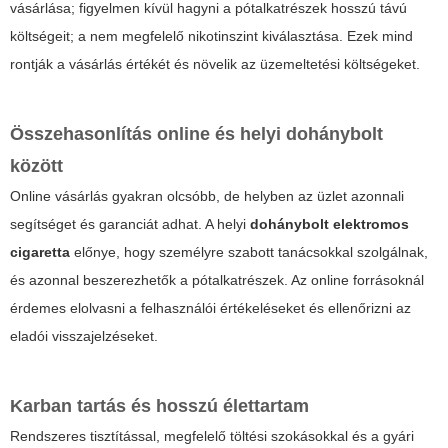
vásárlása; figyelmen kívül hagyni a pótalkatrészek hosszú távú
költségeit; a nem megfelelő nikotinszint kiválasztása. Ezek mind
rontják a vásárlás értékét és növelik az üzemeltetési költségeket.
Összehasonlítás online és helyi dohánybolt
között
Online vásárlás gyakran olcsóbb, de helyben az üzlet azonnali
segítséget és garanciát adhat. A helyi
dohánybolt elektromos
cigaretta
előnye, hogy személyre szabott tanácsokkal szolgálnak,
és azonnal beszerezhetők a pótalkatrészek. Az online forrásoknál
érdemes elolvasni a felhasználói értékeléseket és ellenőrizni az
eladói visszajelzéseket.
Karban tartás és hosszú élettartam
Rendszeres tisztítással, megfelelő töltési szokásokkal és a gyári