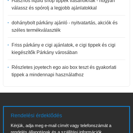
Hasznos liquid shop tippek vásárlóknak - hogyan
válassz és spórolj a legjobb ajánlatokkal
dohánybolt párkány ajánló - nyitvatartás, akciók és
széles termékválaszték
Friss párkány e cigi ajánlatok, e cigi tippek és cigi
kiegészítők Párkány városában
Részletes joyetech ego aio box teszt és gyakorlati
tippek a mindennapi használathoz
Rendelési érdeklődés
Kérjük, adja meg e-mail címét vagy telefonszámát a
rendelés állapotának és a szállítási információk