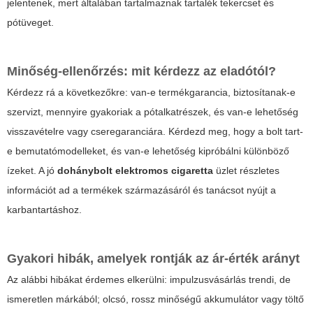
jelentenek, mert általában tartalmaznak tartalék tekercset és
pótüveget.
Minőség-ellenőrzés: mit kérdezz az eladótól?
Kérdezz rá a következőkre: van-e termékgarancia, biztosítanak-e
szervizt, mennyire gyakoriak a pótalkatrészek, és van-e lehetőség
visszavételre vagy cseregaranciára. Kérdezd meg, hogy a bolt tart-
e bemutatómodelleket, és van-e lehetőség kipróbálni különböző
ízeket. A jó
dohánybolt elektromos cigaretta
üzlet részletes
információt ad a termékek származásáról és tanácsot nyújt a
karbantartáshoz.
Gyakori hibák, amelyek rontják az ár-érték arányt
Az alábbi hibákat érdemes elkerülni: impulzusvásárlás trendi, de
ismeretlen márkából; olcsó, rossz minőségű akkumulátor vagy töltő