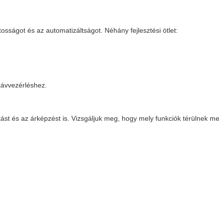
sságot és az automatizáltságot. Néhány fejlesztési ötlet:
távvezérléshez.
tást és az árképzést is. Vizsgáljuk meg, hogy mely funkciók térülnek m