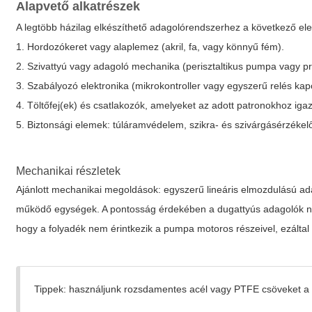
Alapvető alkatrészek
A legtöbb házilag elkészíthető adagolórendszerhez a következő e
1. Hordozókeret vagy alaplemez (akril, fa, vagy könnyű fém).
2. Szivattyú vagy adagoló mechanika (perisztaltikus pumpa vagy pr
3. Szabályozó elektronika (mikrokontroller vagy egyszerű relés kap
4. Töltőfej(ek) és csatlakozók, amelyeket az adott patronokhoz igaz
5. Biztonsági elemek: túláramvédelem, szikra- és szivárgásérzékelő
Mechanikai részletek
Ajánlott mechanikai megoldások: egyszerű lineáris elmozdulású ad
működő egységek. A pontosság érdekében a dugattyús adagolók na
hogy a folyadék nem érintkezik a pumpa motoros részeivel, ezáltal
Tippek: használjunk rozsdamentes acél vagy PTFE csöveket a ko