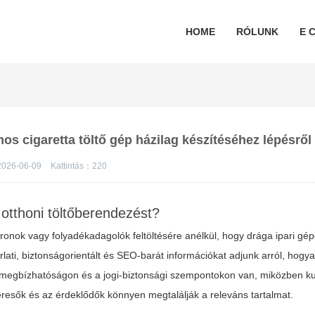
HOME
RÓLUNK
E C
s cigaretta töltő gép házilag készítéséhez lépésről
026-06-09
Kattintás：
220
otthoni töltőberendezést?
nok vagy folyadékadagolók feltöltésére anélkül, hogy drága ipari gép
ati, biztonságorientált és SEO-barát információkat adjunk arról, hogyan
a megbízhatóságon és a jogi-biztonsági szempontokon van, miközben k
eresők és az érdeklődők könnyen megtalálják a releváns tartalmat.