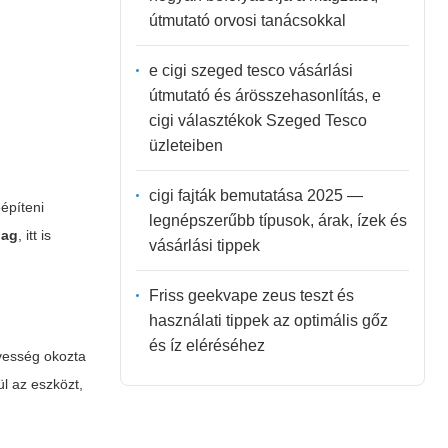
útmutató orvosi tanácsokkal
e cigi szeged tesco vásárlási
útmutató és árösszehasonlítás, e
cigi választékok Szeged Tesco
üzleteiben
cigi fajták bemutatása 2025 —
építeni
legnépszerűbb típusok, árak, ízek és
lag
, itt is
vásárlási tippek
Friss geekvape zeus teszt és
használati tippek az optimális gőz
és íz eléréséhez
dvesség okozta
ül az eszközt,