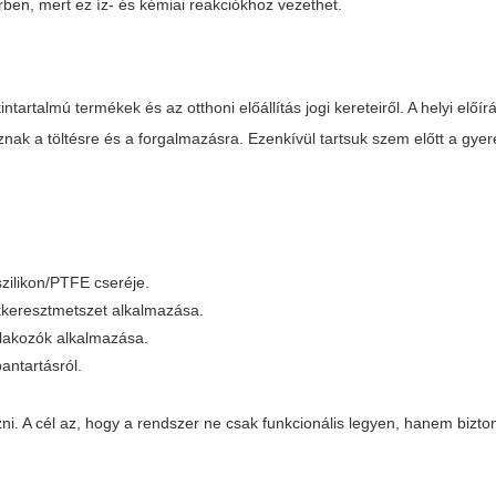
n, mert ez íz- és kémiai reakciókhoz vezethet.
ntartalmú termékek és az otthoni előállítás jogi kereteiről. A helyi előí
ak a töltésre és a forgalmazásra. Ezenkívül tartsuk szem előtt a gyer
zilikon/PTFE cseréje.
kkeresztmetszet alkalmazása.
lakozók alkalmazása.
antartásról.
ni. A cél az, hogy a rendszer ne csak funkcionális legyen, hanem bizt