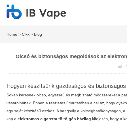
Home
>
Cikk
>
Blog
Olcsó és biztonságos megoldások az elektromo
Idő：2
Hogyan készítsünk gazdaságos és biztonságos 
Sokan keresnek olcsó, egyszerű és megbízható módszereket a patro
vásárolnának. Ebben a részletes útmutatóban a cél az, hogy gyakorl
egy saját készítésű eszköz. A hangsúly a költséghatékonyságon, 
kap a
elektromos cigaretta töltő gép házilag
kifejezés, hogy a k