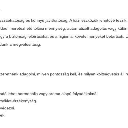
?
reszabhatóság és könnyű javíthatóság. A házi eszközök lehetővé teszik
ldául méretezhető töltési mennyiség, automatizált adagolás vagy külö
y a biztonsági előírásokat és a higiéniai követelményeket betartsuk. 
ladunk a megvalósításig.
eretnénk adagolni, milyen pontosság kell, és milyen költségvetés áll 
gendő lehet hormonális vagy aroma alapú folyadékoknál.
érséklet-érzékenység.
lvégezni.
ek.