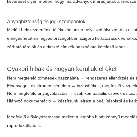
keverését olyan módon, hogy maradványok maradjanak a rendszerbe
Anyagbiztonság és jogi szempontok
Mielőtt belekezdenénk, tájékozódjunk a helyi szabályozásról a nikoti
elengedhetetlen; egyes országokban szigorú korlátozások vonatkozn
zárható tárolók és elriasztó címkék használata kötelező lehet.
Gyakori hibák és hogyan kerüljük el őket
Nem megfelelő tömítések használata → rendszeres ellenőrzés és s
Elhanyagolt elektromos védelem → biztosítékok, megfelelő vezeté
Nem megfelelő anyagválasztás → csak kompatibilis csövek és csat
Hiányzó dokumentáció → készítsünk leírást a beállításokról és karb
Megfelelő elővigyázatosság mellett a legtöbb hibát könnyű megelőz
reprodukálható is.