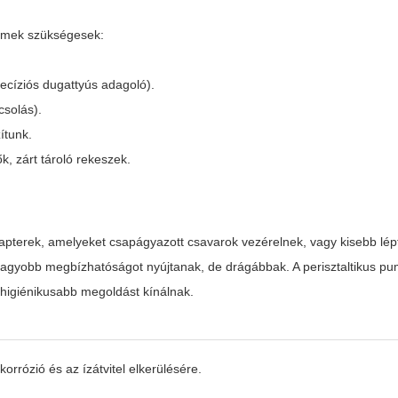
lemek szükségesek:
ecíziós dugattyús adagoló).
csolás).
ítunk.
k, zárt tároló rekeszek.
apterek, amelyeket csapágyazott csavarok vezérelnek, vagy kisebb lé
gyobb megbízhatóságot nyújtanak, de drágábbak. A perisztaltikus pu
 higiénikusabb megoldást kínálnak.
rrózió és az ízátvitel elkerülésére.