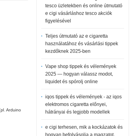
tesco üzletekben és online útmutató
e cigi vásárláshoz tesco akciók
figyelésével
Teljes útmutató az e cigaretta
használatához és vásárlási tippek
kezdőknek 2025-ben
Vape shop tippek és vélemények
2025 — hogyan válassz modot,
liquidet és spórolj online
iqos tippek és vélemények - az iqos
elektromos cigaretta előnyei,
pl. Arduino
hátrányai és legjobb modellek
e cigi terhesen, mik a kockázatok és
hogyan befolyásolja a magzatot,