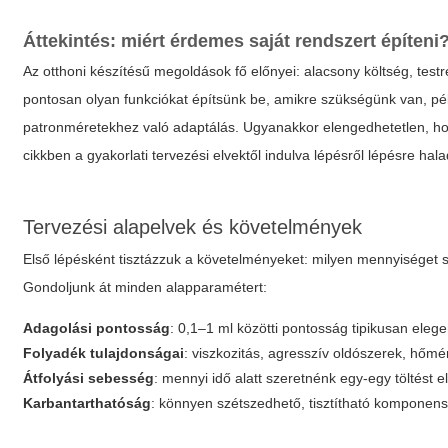
Áttekintés: miért érdemes saját rendszert építeni
Az otthoni készítésű megoldások fő előnyei: alacsony költség, test
pontosan olyan funkciókat építsünk be, amikre szükségünk van, pé
patronméretekhez való adaptálás. Ugyanakkor elengedhetetlen, hog
cikkben a gyakorlati tervezési elvektől indulva lépésről lépésre ha
Tervezési alapelvek és követelmények
Első lépésként tisztázzuk a követelményeket: milyen mennyiséget sz
Gondoljunk át minden alapparamétert:
Adagolási pontosság
: 0,1–1 ml közötti pontosság tipikusan ele
Folyadék tulajdonságai
: viszkozitás, agresszív oldószerek, hőm
Átfolyási sebesség
: mennyi idő alatt szeretnénk egy-egy töltést e
Karbantarthatóság
: könnyen szétszedhető, tisztítható komponens