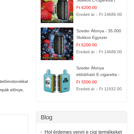
Slukkos E-cigaretta |
IBVape Bar Friss
Ft 6200.00
Gyümölcs Ízek
Eredeti ár：
Ft 14686.00
Szeder Áfonya - 35.000
Slukkos Egyszer
Használatos E-cigaretta
Ft 6200.00
| Prémium Ízélmény
Eredeti ár：
Ft 14686.00
Szeder Áfonya
eldobható E-cigaretta -
25.000 Slukk | Prémium
ptetőmotorokkal
Ft 5500.00
Gyümölcs Íz
Eredeti ár：
Ft 11932.00
mpák előnye,
Blog
Hol érdemes venni e cigi termékeket