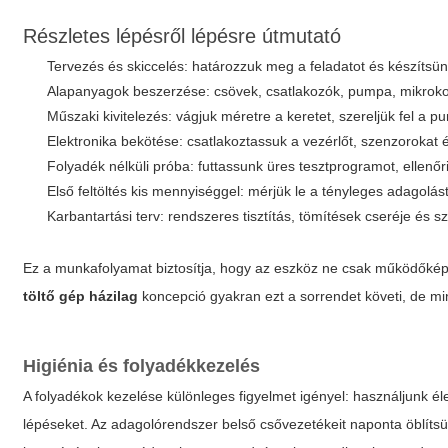
Részletes lépésről lépésre útmutató
Tervezés és skiccelés: határozzuk meg a feladatot és készítsünk
Alapanyagok beszerzése: csövek, csatlakozók, pumpa, mikrokon
Műszaki kivitelezés: vágjuk méretre a keretet, szereljük fel a p
Elektronika bekötése: csatlakoztassuk a vezérlőt, szenzorokat é
Folyadék nélküli próba: futtassunk üres tesztprogramot, ellen
Első feltöltés kis mennyiséggel: mérjük le a tényleges adagolást
Karbantartási terv: rendszeres tisztítás, tömítések cseréje és 
Ez a munkafolyamat biztosítja, hogy az eszköz ne csak működőké
töltő gép házilag
koncepció gyakran ezt a sorrendet követi, de mi
Higiénia és folyadékkezelés
A folyadékok kezelése különleges figyelmet igényel: használjunk él
lépéseket. Az adagolórendszer belső csővezetékeit naponta öblítsük