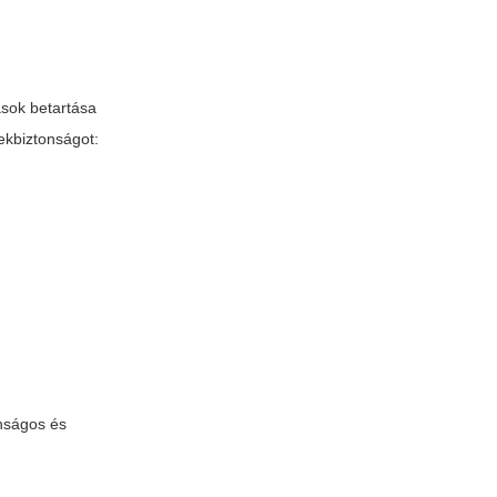
rások betartása
ekbiztonságot:
onságos és