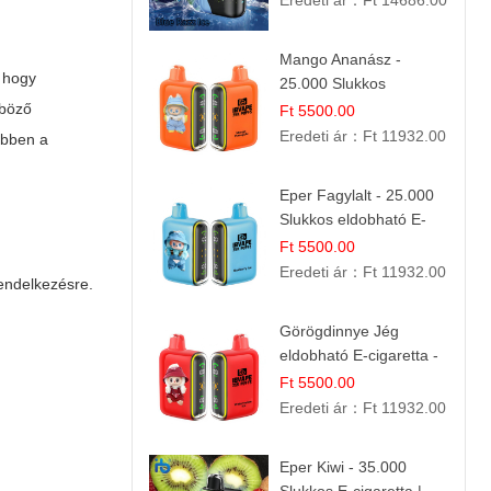
Eredeti ár：
Ft 14686.00
Mango Ananász -
, hogy
25.000 Slukkos
eldobható E-cigaretta |
nböző
Ft 5500.00
Trópusi Ízélmény
Eredeti ár：
Ft 11932.00
Ebben a
Eper Fagylalt - 25.000
Slukkos eldobható E-
cigaretta | Édes
Ft 5500.00
Desszert Íz
Eredeti ár：
Ft 11932.00
rendelkezésre.
Görögdinnye Jég
eldobható E-cigaretta -
25.000 Slukk | Frissítő
Ft 5500.00
Nyári Íz
Eredeti ár：
Ft 11932.00
Eper Kiwi - 35.000