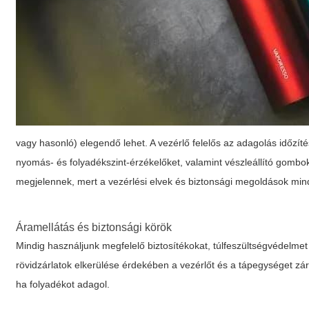
vagy hasonló) elegendő lehet. A vezérlő felelős az adagolás időzí
nyomás- és folyadékszint-érzékelőket, valamint vészleállító gombo
megjelennek, mert a vezérlési elvek és biztonsági megoldások min
Áramellátás és biztonsági körök
Mindig használjunk megfelelő biztosítékokat, túlfeszültségvédelme
rövidzárlatok elkerülése érdekében a vezérlőt és a tápegységet zárt
ha folyadékot adagol.