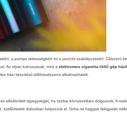
téséért, a pumpa sebességéért és a pozíció-szabályozásért. Célszerű be
kat. Az olyan kulcsszavak, mint a
elektromos cigaretta töltő gép házi
den házi készítésű töltőrendszerre alkalmazhatók.
t és elkülönített tápegységet, ha szobai környezetben dolgozunk. A ne
, szellőztetett dobozban helyezzük el. Soha ne hagyjuk felügyelet nélk