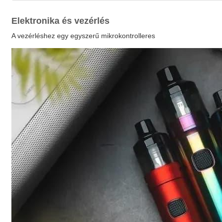
Elektronika és vezérlés
A vezérléshez egy egyszerű
mikrokontrolleres