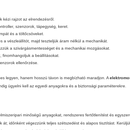
 kézi rajzot az elrendezésről.
troller, szenzorok, tápegység, keret.
umpát és a töltőcsöveket.
s a vészleállítót, majd teszteljük áram nélkül a mechanikát.
őrizzük a szivárgásmentességet és a mechanikai mozgásokat.
, finomhangoljuk a beállításokat.
szenzorok ellenőrzése.
pes legyen, hanem hosszú távon is megbízható maradjon. A
elektromo
ndig ügyelni kell az egyedi anyagokra és a biztonsági paraméterekre.
elmiszeripari minőségű anyagokat, rendszeres fertőtlenítést és egyszer
 át; időnként végezzünk teljes szétszedést és alapos tisztítást. Kerülj