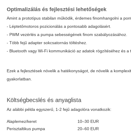
Optimalizálás és fejlesztési lehetőségek
Amint a prototípus stabilan működik, érdemes finomhangolni a ponto
- Léptetőmotoros pozicionálás a pontosabb adagolásért.
- PWM vezérlés a pumpa sebességének finom szabályozásához.
- Több fejű adapter sokcsatornás töltéshez.
- Bluetooth vagy Wi‑Fi kommunikáció az adatok rögzítéséhez és a 
Ezek a fejlesztések növelik a hatékonyságot, de növelik a komplexi
gyakorlatban.
Költségbecslés és anyaglista
Az alábbi példa egyszerű, 1-2 fejű adagolóra vonatkozik:
Alaplemez/keret
10–30 EUR
Perisztaltikus pumpa
20–60 EUR