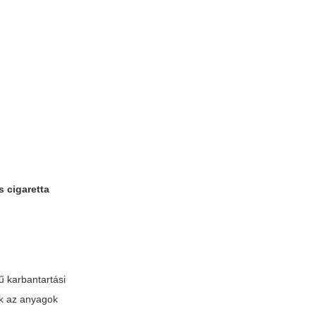
s cigaretta
ű karbantartási
ük az anyagok