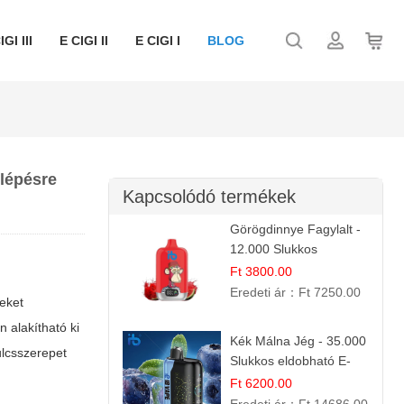
IGI III
E CIGI II
E CIGI I
BLOG
 lépésre
Kapcsolódó termékek
Görögdinnye Fagylalt -
12.000 Slukkos
eldobható e-Cigaretta
Ft 3800.00
Eredeti ár：
Ft 7250.00
eket
 alakítható ki
Kék Málna Jég - 35.000
ulcsszerepet
Slukkos eldobható E-
cigaretta | Frissítő
Ft 6200.00
Ízélmény