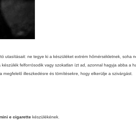
ó utasításait: ne tegye ki a készüléket extrém hőmérsékletnek, soha n
a készülék felforrósodik vagy szokatlan ízt ad, azonnal hagyja abba a h
 megfelelő illeszkedésre és tömítésekre, hogy elkerülje a szivárgást.
mini e cigarette
készülékének.