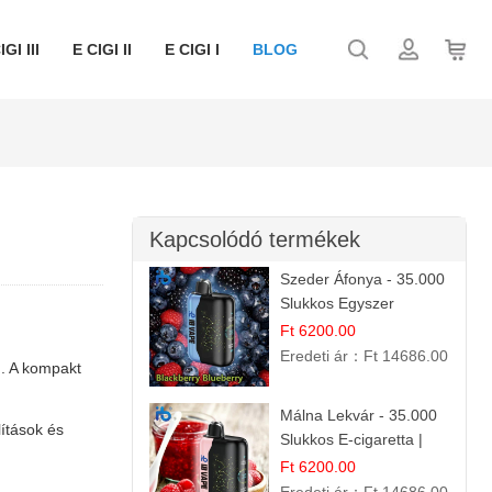
IGI III
E CIGI II
E CIGI I
BLOG
Kapcsolódó termékek
Szeder Áfonya - 35.000
Slukkos Egyszer
Használatos E-cigaretta
Ft 6200.00
| Prémium Ízélmény
Eredeti ár：
Ft 14686.00
n. A kompakt
Málna Lekvár - 35.000
ítások és
Slukkos E-cigaretta |
IBVape Bar Édes
Ft 6200.00
Gyümölcs Íz