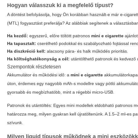
Hogyan válasszuk ki a megfelelő típust?
A döntést befolyásolja, hogy Ön korábban használt-e már e-cigarett
(MTL) fogyasztást preferálja? Az alábbiak segítenek a választásba
Ha kezdő:
egyszerű, előre töltött patronos
mini e cigarette
ajánlot
Ha tapasztalt:
cserélhető podokkal és szabályozható fojtással rend
Ha diszkréció kell:
alacsony pára- és halk működés prioritás.
Ha költséghatékonyság a cél:
utántölthető patronok és kedvező ut
Szempontok részletesen
Akkumulátor és működési idő: a
mini e cigarette
akkumulátorkapaci
úton, érdemes egy nagyobb mAh-s modellre vagy pótló akkumulátor
gyorsabb és megbízhatóbb, mint a régebbi micro-USB.
Patronok és utántöltés: Egyes mini modellek eldobható patronos me
határozza meg, milyen gyakran kell újratöltenünk. A 1.5–2 ml-es pa
szívunk.
Milyen liquid típusok működnek a mini eszközökk