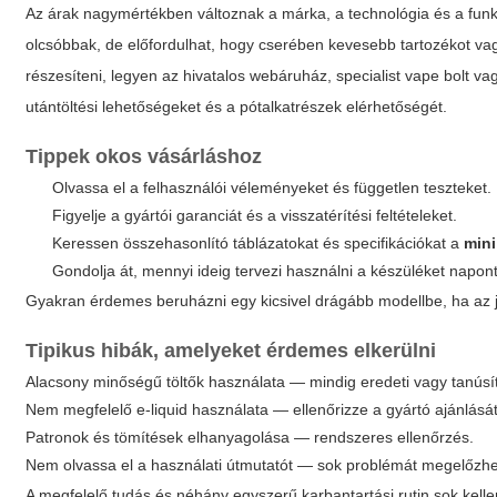
Az árak nagymértékben változnak a márka, a technológia és a funk
olcsóbbak, de előfordulhat, hogy cserében kevesebb tartozékot v
részesíteni, legyen az hivatalos webáruház, specialist vape bolt vagy
utántöltési lehetőségeket és a pótalkatrészek elérhetőségét.
Tippek okos vásárláshoz
Olvassa el a felhasználói véleményeket és független teszteket.
Figyelje a gyártói garanciát és a visszatérítési feltételeket.
Keressen összehasonlító táblázatokat és specifikációkat a
mini
Gondolja át, mennyi ideig tervezi használni a készüléket napo
Gyakran érdemes beruházni egy kicsivel drágább modellbe, ha az 
Tipikus hibák, amelyeket érdemes elkerülni
Alacsony minőségű töltők használata — mindig eredeti vagy tanúsíto
Nem megfelelő e-liquid használata — ellenőrizze a gyártó ajánlását
Patronok és tömítések elhanyagolása — rendszeres ellenőrzés.
Nem olvassa el a használati útmutatót — sok problémát megelőzhet
A megfelelő tudás és néhány egyszerű karbantartási rutin sok kelle