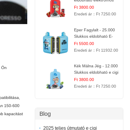
eldobható elektromos
cigi | Energizáló
Ft 3800.00
Gyümölcs Íz
Eredeti ár：
Ft 7250.00
Eper Fagylalt - 25.000
Slukkos eldobható E-
cigaretta | Édes
Ft 5500.00
Desszert Íz
Eredeti ár：
Ft 11932.00
Kék Málna Jég - 12.000
z Ön
Slukkos eldobható e cigi
| Frissítő Bogyós Íz
Ft 3800.00
Eredeti ár：
Ft 7250.00
tibilitása,
an 150-600
Blog
bb kapacitást
2025 teljes útmutató e cigi