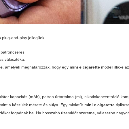
 plug-and-play jellegűek.
 patroncserés.
es választéka.
kre, amelyek meghatározzák, hogy egy
mini e cigarette
modell illik-e a
tor kapacitás (mAh), patron űrtartalma (ml), nikotinkoncentráció kompa
lamint a készülék mérete és súlya. Egy miniatűr
mini e cigarette
tipikus
lyadékot fogadnak be. Ha hosszabb üzemidőt szeretne, válasszon nagyo