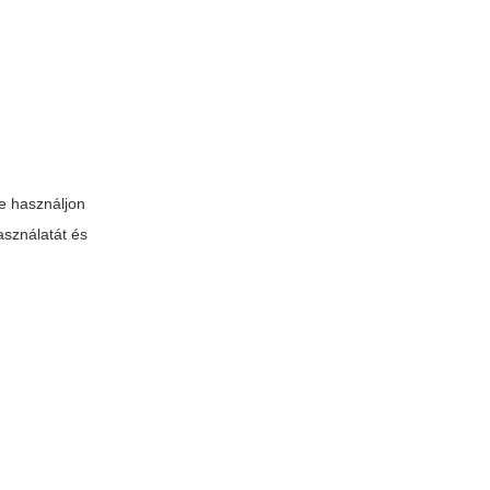
e használjon
asználatát és