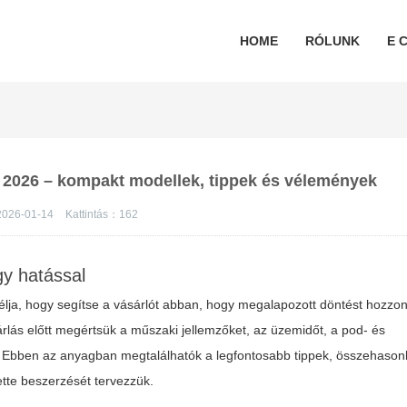
HOME
RÓLUNK
E C
tó 2026 – kompakt modellek, tippek és vélemények
026-01-14
Kattintás：
162
gy hatással
célja, hogy segítse a vásárlót abban, hogy megalapozott döntést hozzo
lás előtt megértsük a műszaki jellemzőket, az üzemidőt, a pod- és
t. Ebben az anyagban megtalálhatók a legfontosabb tippek, összehasonl
ette
beszerzését tervezzük.