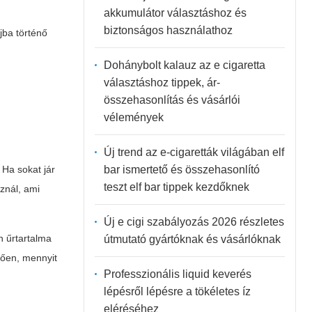
akkumulátor választáshoz és
biztonságos használathoz
jba történő
Dohánybolt kalauz az e cigaretta
választáshoz tippek, ár-
összehasonlítás és vásárlói
vélemények
Új trend az e-cigaretták világában elf
bar ismertető és összehasonlító
 Ha sokat jár
teszt elf bar tippek kezdőknek
znál, ami
Új e cigi szabályozás 2026 részletes
n űrtartalma
útmutató gyártóknak és vásárlóknak
gően, mennyit
Professzionális liquid keverés
lépésről lépésre a tökéletes íz
eléréséhez