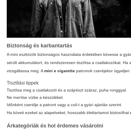
Biztonság és karbantartás
A mini eszközök biztonságos használata érdekében kövesse a gyárt
sérült akkumulátort, és rendszeresen tisztítsa a csatlakozókat. Ha 
vizsgáltassa meg. A
mini e cigarette
patronok cseréjekor ügyeljen a
Tisztítási tippek
Tisztítsa meg a csatlakozót és a szájrészt száraz, puha ronggyal.
Ne merítse vízbe a készüléket.
Időnként cserélje a patront vagy a coil-t a gyári ajánlás szerint.
Ha követi ezeket az alapelveket, hosszabb élettartamot biztosíthat
Árkategóriák és hol érdemes vásárolni