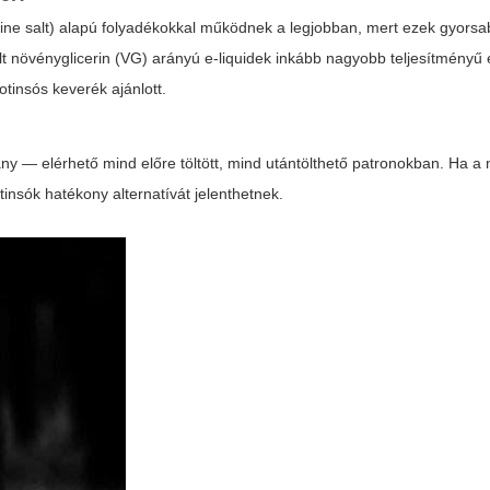
ne salt) alapú folyadékokkal működnek a legjobban, mert ezek gyorsab
elt növényglicerin (VG) arányú e-liquidek inkább nagyobb teljesítményű
tinsós keverék ajánlott.
ny — elérhető mind előre töltött, mind utántölthető patronokban. Ha a
insók hatékony alternatívát jelenthetnek.