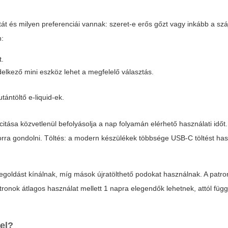
át és milyen preferenciái vannak: szeret-e erős gőzt vagy inkább a szá
n:
t.
elkező mini eszköz lehet a megfelelő választás.
ántöltő e-liquid-ek.
tása közvetlenül befolyásolja a nap folyamán elérhető használati időt.
ra gondolni. Töltés: a modern készülékek többsége USB-C töltést has
goldást kínálnak, míg mások újratölthető podokat használnak. A patro
tronok átlagos használat mellett 1 napra elegendők lehetnek, attól füg
el?