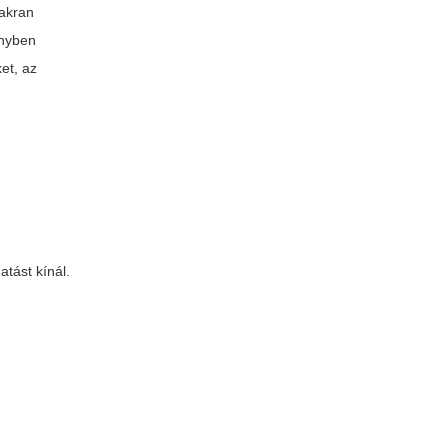
akran
őnyben
ket, az
tást kínál.