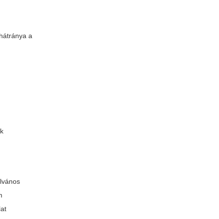
 hátránya a
ék
ilvános
m
lat