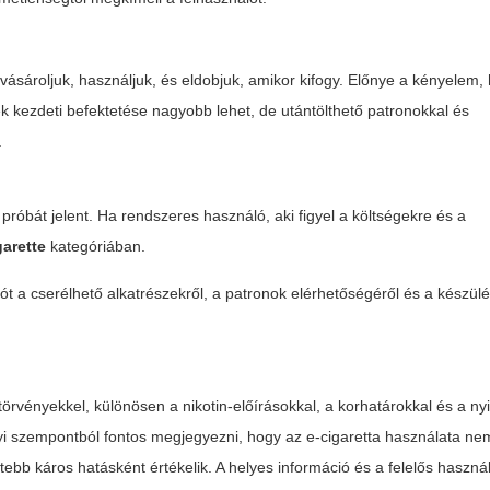
ásároljuk, használjuk, és eldobjuk, amikor kifogy. Előnye a kényelem,
 kezdeti befektetése nagyobb lehet, de utántölthető patronokkal és
.
óbát jelent. Ha rendszeres használó, aki figyel a költségekre és a
garette
kategóriában.
ót a cserélhető alkatrészekről, a patronok elérhetőségéről és a készül
törvényekkel, különösen a nikotin-előírásokkal, a korhatárokkal és a ny
yi szempontból fontos megjegyezni, hogy az e-cigaretta használata ne
bb káros hatásként értékelik. A helyes információ és a felelős haszná