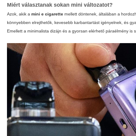
Miért választanak sokan mini változatot?
Azok, akik a
mini e cigarette
mellett döntenek, általában a hordozh
könnyebben elrejthetők, kevesebb karbantartást igényelnek, és gy
Emellett a minimalista dizájn és a gyorsan elérhető páraélmény is