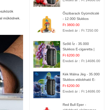
Eredeti ár：
Ft 14686.00
 eszközök
Őszibarack Gyümölcslé
kal működnek.
- 12.000 Slukkos
eldobható e-Cigaretta |
Ft 3800.00
Friss Gyümölcs Íz
Eredeti ár：
Ft 7250.00
Szőlő Íz - 35.000
Slukkos E-cigaretta |
Friss Gyümölcs Aroma
Ft 6200.00
Eredeti ár：
Ft 14686.00
Kék Málna Jég - 35.000
Slukkos eldobható E-
cigaretta | Frissítő
Ft 6200.00
Ízélmény
Eredeti ár：
Ft 14686.00
Red Bull Eper -