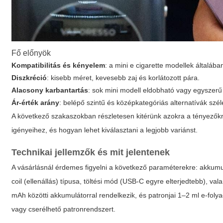
Fő előnyök
Kompatibilitás és kényelem
: a
mini e cigarette
modellek általában
Diszkréció
: kisebb méret, kevesebb zaj és korlátozott pára.
Alacsony karbantartás
: sok mini modell eldobható vagy egyszerű
Ár-érték arány
: belépő szintű és középkategóriás alternatívák szél
A következő szakaszokban részletesen kitérünk azokra a tényező
igényeihez, és hogyan lehet kiválasztani a legjobb variánst.
Technikai jellemzők és mit jelentenek
A vásárlásnál érdemes figyelni a következő paraméterekre: akkumulá
coil (ellenállás) típusa, töltési mód (USB-C egyre elterjedtebb), va
mAh közötti akkumulátorral rendelkezik, és patronjai 1–2 ml e-fo
vagy cserélhető patronrendszert.