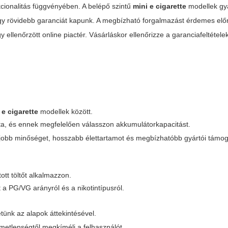
cionalitás függvényében. A belépő szintű
mini e cigarette
modellek gy
agy rövidebb garanciát kapunk. A megbízható forgalmazást érdemes el
 ellenőrzött online piactér. Vásárláskor ellenőrizze a garanciafeltétele
 e cigarette
modellek között.
nta, és ennek megfelelően válasszon akkumulátorkapacitást.
jobb minőséget, hosszabb élettartamot és megbízhatóbb gyártói támoga
tt töltőt alkalmazzon.
 a PG/VG arányról és a nikotintípusról.
ünk az alapok áttekintésével.
metlenségtől megkíméli a felhasználót.