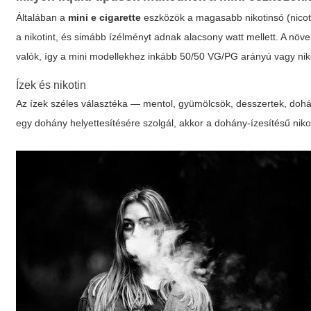
Általában a
mini e cigarette
eszközök a magasabb nikotinsó (nicoti
a nikotint, és simább ízélményt adnak alacsony watt mellett. A növ
valók, így a mini modellekhez inkább 50/50 VG/PG arányú vagy niko
Ízek és nikotin
Az ízek széles választéka — mentol, gyümölcsök, desszertek, dohá
egy dohány helyettesítésére szolgál, akkor a dohány-ízesítésű nikot