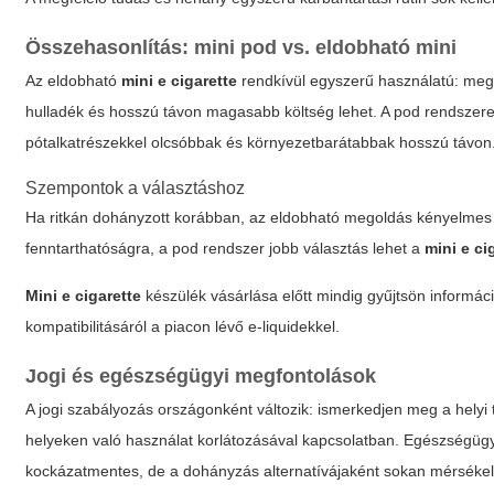
Összehasonlítás: mini pod vs. eldobható mini
Az eldobható
mini e cigarette
rendkívül egyszerű használatú: megv
hulladék és hosszú távon magasabb költség lehet. A pod rendszerek
pótalkatrészekkel olcsóbbak és környezetbarátabbak hosszú távon
Szempontok a választáshoz
Ha ritkán dohányzott korábban, az eldobható megoldás kényelmes pr
fenntarthatóságra, a pod rendszer jobb választás lehet a
mini e ci
Mini e cigarette
készülék vásárlása előtt mindig gyűjtsön informáci
kompatibilitásáról a piacon lévő e-liquidekkel.
Jogi és egészségügyi megfontolások
A jogi szabályozás országonként változik: ismerkedjen meg a helyi 
helyeken való használat korlátozásával kapcsolatban. Egészségüg
kockázatmentes, de a dohányzás alternatívájaként sokan mérsékelte