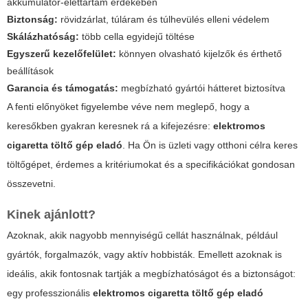
akkumulátor-élettartam érdekében
Biztonság:
rövidzárlat, túláram és túlhevülés elleni védelem
Skálázhatóság:
több cella egyidejű töltése
Egyszerű kezelőfelület:
könnyen olvasható kijelzők és érthető
beállítások
Garancia és támogatás:
megbízható gyártói hátteret biztosítva
A fenti előnyöket figyelembe véve nem meglepő, hogy a
keresőkben gyakran keresnek rá a kifejezésre:
elektromos
cigaretta töltő gép eladó
. Ha Ön is üzleti vagy otthoni célra keres
töltőgépet, érdemes a kritériumokat és a specifikációkat gondosan
összevetni.
Kinek ajánlott?
Azoknak, akik nagyobb mennyiségű cellát használnak, például
gyártók, forgalmazók, vagy aktív hobbisták. Emellett azoknak is
ideális, akik fontosnak tartják a megbízhatóságot és a biztonságot:
egy professzionális
elektromos cigaretta töltő gép eladó