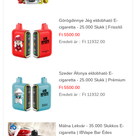
Görögdinnye Jég eldobható E-
cigaretta - 25.000 Slukk | Frissítő
Nyári Íz
Ft 5500.00
Eredeti ár：
Ft 11932.00
Szeder Áfonya eldobható E-
cigaretta - 25.000 Slukk | Prémium
Gyümölcs Íz
Ft 5500.00
Eredeti ár：
Ft 11932.00
Málna Lekvár - 35.000 Slukkos E-
cigaretta | IBVape Bar Édes