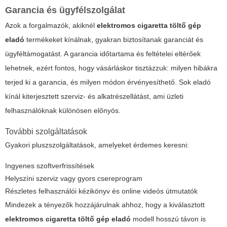
Garancia és ügyfélszolgálat
Azok a forgalmazók, akiknél
elektromos cigaretta töltő gép
eladó
termékeket kínálnak, gyakran biztosítanak garanciát és
ügyféltámogatást. A garancia időtartama és feltételei eltérőek
lehetnek, ezért fontos, hogy vásárláskor tisztázzuk: milyen hibákra
terjed ki a garancia, és milyen módon érvényesíthető. Sok eladó
kínál kiterjesztett szerviz- és alkatrészellátást, ami üzleti
felhasználóknak különösen előnyös.
További szolgáltatások
Gyakori pluszszolgáltatások, amelyeket érdemes keresni:
Ingyenes szoftverfrissítések
Helyszíni szerviz vagy gyors csereprogram
Részletes felhasználói kézikönyv és online videós útmutatók
Mindezek a tényezők hozzájárulnak ahhoz, hogy a kiválasztott
elektromos cigaretta töltő gép eladó
modell hosszú távon is