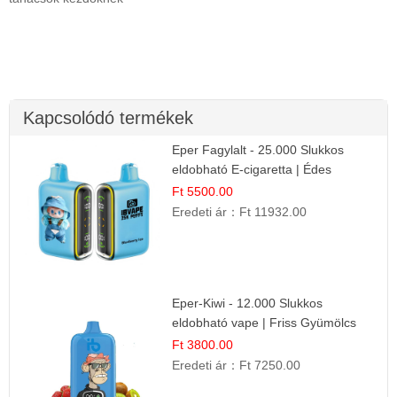
Kapcsolódó termékek
Eper Fagylalt - 25.000 Slukkos
eldobható E-cigaretta | Édes
Desszert Íz
Ft 5500.00
Eredeti ár：
Ft 11932.00
Eper-Kiwi - 12.000 Slukkos
eldobható vape | Friss Gyümölcs
Kombináció
Ft 3800.00
Eredeti ár：
Ft 7250.00