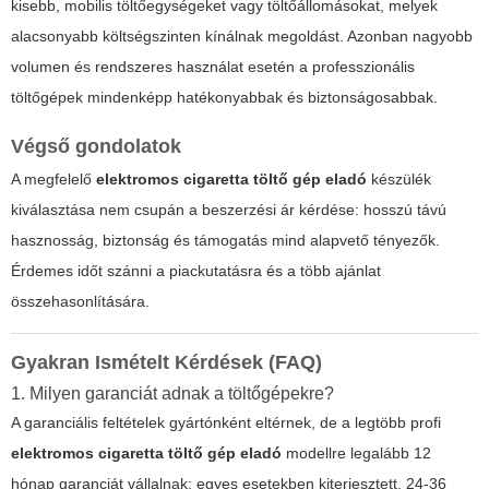
kisebb, mobilis töltőegységeket vagy töltőállomásokat, melyek
alacsonyabb költségszinten kínálnak megoldást. Azonban nagyobb
volumen és rendszeres használat esetén a professzionális
töltőgépek mindenképp hatékonyabbak és biztonságosabbak.
Végső gondolatok
A megfelelő
elektromos cigaretta töltő gép eladó
készülék
kiválasztása nem csupán a beszerzési ár kérdése: hosszú távú
hasznosság, biztonság és támogatás mind alapvető tényezők.
Érdemes időt szánni a piackutatásra és a több ajánlat
összehasonlítására.
Gyakran Ismételt Kérdések (FAQ)
1. Milyen garanciát adnak a töltőgépekre?
A garanciális feltételek gyártónként eltérnek, de a legtöbb profi
elektromos cigaretta töltő gép eladó
modellre legalább 12
hónap garanciát vállalnak; egyes esetekben kiterjesztett, 24-36