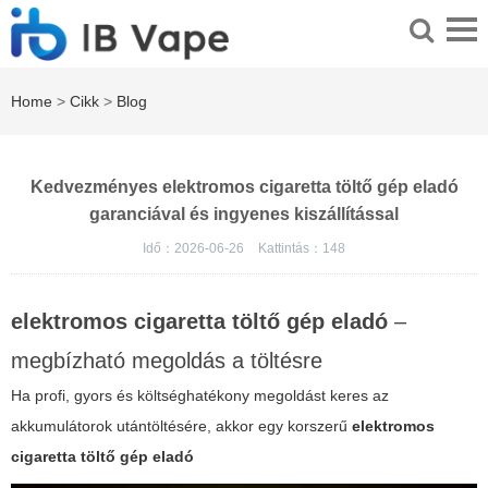
Home
>
Cikk
>
Blog
Kedvezményes elektromos cigaretta töltő gép eladó
garanciával és ingyenes kiszállítással
Idő：2026-06-26
Kattintás：
148
elektromos cigaretta töltő gép eladó
–
megbízható megoldás a töltésre
Ha profi, gyors és költséghatékony megoldást keres az
akkumulátorok utántöltésére, akkor egy korszerű
elektromos
cigaretta töltő gép eladó