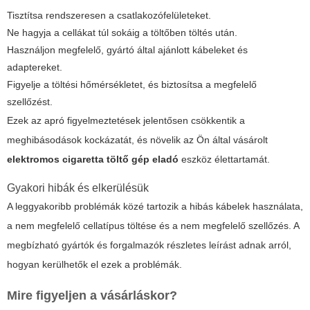
Tisztítsa rendszeresen a csatlakozófelületeket.
Ne hagyja a cellákat túl sokáig a töltőben töltés után.
Használjon megfelelő, gyártó által ajánlott kábeleket és
adaptereket.
Figyelje a töltési hőmérsékletet, és biztosítsa a megfelelő
szellőzést.
Ezek az apró figyelmeztetések jelentősen csökkentik a
meghibásodások kockázatát, és növelik az Ön által vásárolt
elektromos cigaretta töltő gép eladó
eszköz élettartamát.
Gyakori hibák és elkerülésük
A leggyakoribb problémák közé tartozik a hibás kábelek használata,
a nem megfelelő cellatípus töltése és a nem megfelelő szellőzés. A
megbízható gyártók és forgalmazók részletes leírást adnak arról,
hogyan kerülhetők el ezek a problémák.
Mire figyeljen a vásárláskor?