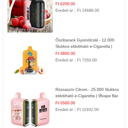
Gyümölcs Íz
Ft 6200.00
Eredeti ár：
Ft 14686.00
Őszibarack Gyümölcslé - 12.000
Slukkos eldobható e-Cigaretta |
Friss Gyümölcs Íz
Ft 3800.00
Eredeti ár：
Ft 7250.00
Rózsaszín Citrom - 25.000 Slukkos
eldobható e-Cigaretta | IBvape Bar
Ft 5500.00
Eredeti ár：
Ft 11932.00