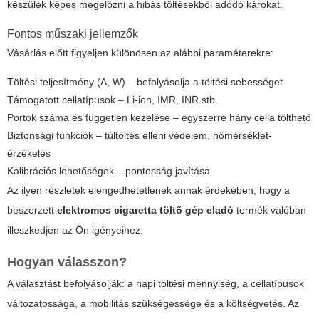
készülék képes megelőzni a hibás töltésekből adódó károkat.
Fontos műszaki jellemzők
Vásárlás előtt figyeljen különösen az alábbi paraméterekre:
Töltési teljesítmény
(A, W) – befolyásolja a töltési sebességet
Támogatott cellatípusok
– Li-ion, IMR, INR stb.
Portok száma és független kezelése
– egyszerre hány cella tölthető
Biztonsági funkciók
– túltöltés elleni védelem, hőmérséklet-
érzékelés
Kalibrációs lehetőségek
– pontosság javítása
Az ilyen részletek elengedhetetlenek annak érdekében, hogy a
beszerzett
elektromos cigaretta töltő gép eladó
termék valóban
illeszkedjen az Ön igényeihez.
Hogyan válasszon?
A választást befolyásolják: a napi töltési mennyiség, a cellatípusok
változatossága, a mobilitás szükségessége és a költségvetés. Az