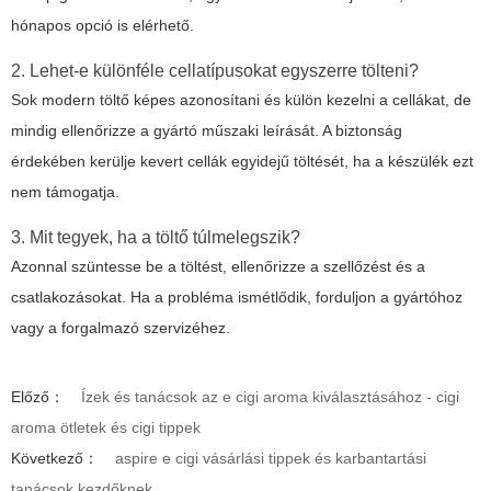
hónapos opció is elérhető.
2. Lehet-e különféle cellatípusokat egyszerre tölteni?
Sok modern töltő képes azonosítani és külön kezelni a cellákat, de
mindig ellenőrizze a gyártó műszaki leírását. A biztonság
érdekében kerülje kevert cellák egyidejű töltését, ha a készülék ezt
nem támogatja.
3. Mit tegyek, ha a töltő túlmelegszik?
Azonnal szüntesse be a töltést, ellenőrizze a szellőzést és a
csatlakozásokat. Ha a probléma ismétlődik, forduljon a gyártóhoz
vagy a forgalmazó szervizéhez.
Előző：
Ízek és tanácsok az e cigi aroma kiválasztásához - cigi
aroma ötletek és cigi tippek
Következő：
aspire e cigi vásárlási tippek és karbantartási
tanácsok kezdőknek