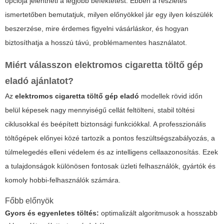
opciója jelentheti a legjobb befektetést. Ebben a részletes
ismertetőben bemutatjuk, milyen előnyökkel jár egy ilyen készülék
beszerzése, mire érdemes figyelni vásárláskor, és hogyan
biztosíthatja a hosszú távú, problémamentes használatot.
Miért válasszon
elektromos cigaretta töltő gép
eladó
ajánlatot?
Az
elektromos cigaretta töltő gép eladó
modellek rövid időn
belül képesek nagy mennyiségű cellát feltölteni, stabil töltési
ciklusokkal és beépített biztonsági funkciókkal. A professzionális
töltőgépek előnyei közé tartozik a pontos feszültségszabályozás, a
túlmelegedés elleni védelem és az intelligens cellaazonosítás. Ezek
a tulajdonságok különösen fontosak üzleti felhasználók, gyártók és
komoly hobbi-felhasználók számára.
Főbb előnyök
Gyors és egyenletes töltés:
optimalizált algoritmusok a hosszabb