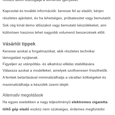
Kapcsolat és további információk: keresse fel az eladót, kérjen
részletes ajánlatot, és ha lehetséges, próbatesztet vagy bemutatót.
Sok cég kínál demo időszakot vagy bemutató készülékeket, ami
különösen hasznos lehet nagyobb volumenű beszerzések előtt.
Vásárlói tippek
Keresse azokat a forgalmazókat, akik részletes technikai
támogatást nyújtanak.
Figyeljen az utánpótlás- és alkatrész-ellátás stabilitására.
Válassza azokat a modelleket, amelyek szoftveresen frissíthetők.
A fentiek betartásával minimalizálhatja a váratlan költségeket és
maximalizálhatja a készülék üzemi idejét.
Alternatív megoldások
Ha egyes esetekben a nagy teljesítményű
elektromos cigaretta
töltő gép eladó
eszköz nem szükséges, érdemes megfontolni