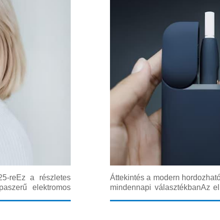
25-reEz a részletes
Áttekintés a modern hordozható
paszerű elektromos
mindennapi választékbanAz el
pe-nak. A 2025-ös év
rendkívül népszerűvé váltak a g
, ezért fontos
útmutatót nyújt azoknak, akik s