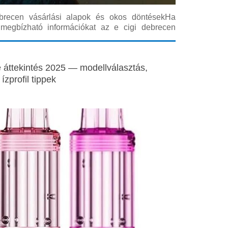
debrecen vásárlási alapok és okos döntésekHa
megbízható információkat az e cigi debrecen
tes összeállítás segít abban, hogy tájékozott
agy rendeljen online. A cikk célja, hogy átfogó,
te áttekintés 2025 — modellválasztás,
ízprofil tippek