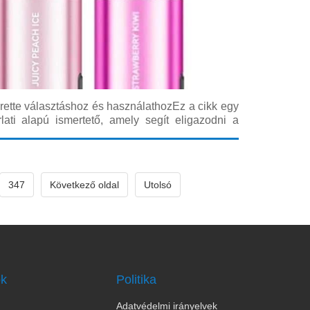
arette választáshoz és használathozEz a cikk egy
rlati alapú ismertető, amely segít eligazodni a
ádban, megérteni az akkumulátor teljesítményének
t, valamint gyakorlati tippeket
347
Következő oldal
Utolsó
ok
Politika
Adatvédelmi irányelvek