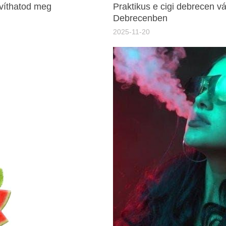
avíthatod meg
Praktikus e cigi debrecen vá
Debrecenben
2025-11-20