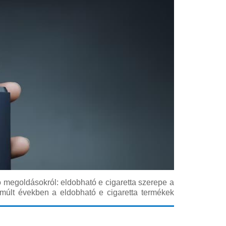
 megoldásokról: eldobható e cigaretta szerepe a
múlt években a eldobható e cigaretta termékek
yorsan változó vapelési piacon. Ez a cikk célzott
zeretnének tájékozott döntést hozni: