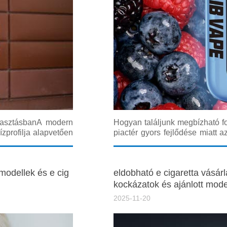
álasztásbanA modern
Hogyan találjunk megbízható for
ízprofilja alapvetően
piactér gyors fejlődése miatt a
 Ebben a részletes
ma már minden eddiginél egy
ntokon, amelyek seg
döntést hozzunk. Ebben a részl
 modellek és e cig
eldobható e cigaretta vásárl
kockázatok és ajánlott mode
2025-11-20