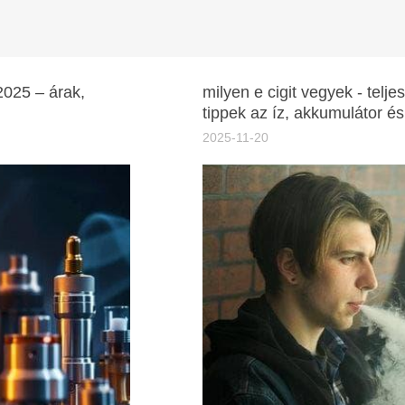
 2025 – árak,
milyen e cigit vegyek - telj
tippek az íz, akkumulátor és
2025-11-20