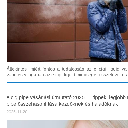
Áttekintés: miért fontos a tudatosság az e cigi liquid v
vapelés világában az e cigi liquid minősége, összetevői és 
befolyásolja a használati élményt és a biztonságot.
útmutatóban végigvezetünk azokon a legfontosabb szempo
e cig pipe vásárlási útmutató 2025 — tippek, legjobb
pipe összehasonlítása kezdőknek és haladóknak
2025-11-20