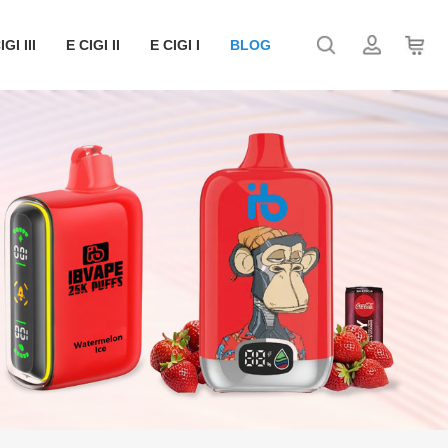
IGI III
E CIGI II
E CIGI I
BLOG