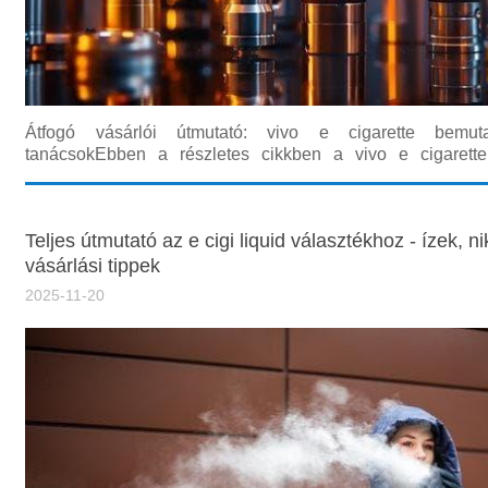
Átfogó vásárlói útmutató: vivo e cigarette bemut
tanácsokEbben a részletes cikkben a vivo e cigarette
legfontosabb tulajdonságait, vásárlói tapasztalatait, 
mindennapi használati tippjeit tárgyaljuk. A célunk, hogy 
és könnye
Teljes útmutató az e cigi liquid választékhoz - ízek, ni
vásárlási tippek
2025-11-20