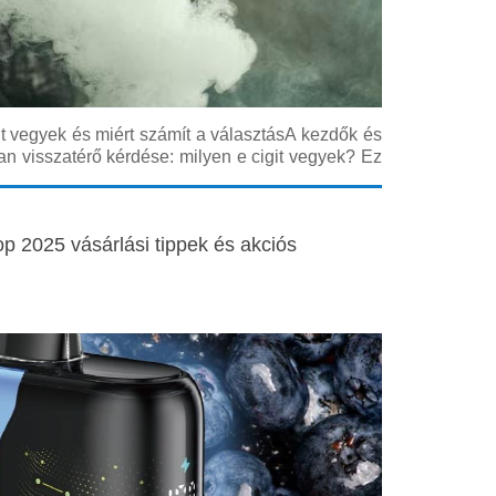
t vegyek és miért számít a választásA kezdők és
an visszatérő kérdése: milyen e cigit vegyek? Ez
 keresőszó sokszor vezeti a felhasználókat az első
részletesen, lépésről lépésr
op 2025 vásárlási tippek és akciós