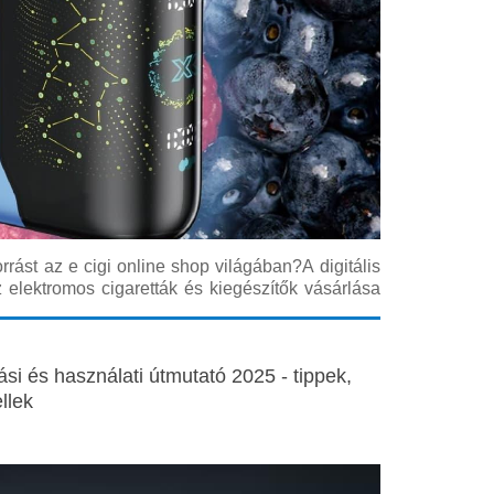
rást az e cigi online shop világában?A digitális
z elektromos cigaretták és kiegészítők vásárlása
szerűbb, de éppen ezért fontos, hogy tudatos
etes útmutatóban gyakorlati tanácsokat
ási és használati útmutató 2025 - tippek,
llek