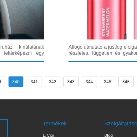
ruház kínálatának
Átfogó útmutató a justfog e cig
feltérképezni egy
részletes, független és gyako
 ez a cikk részletes,
justfog e cigarette termékcsal
i sorokban nemcsak a
és az ízprofiloknak a fontosságá
9
340
341
342
343
344
345
346
Termékek
Szolgáltatás
E Cigi I
Blog