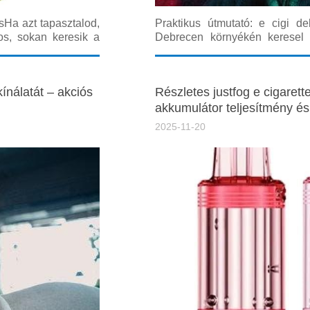
ésHa azt tapasztalod,
Praktikus útmutató: e cigi 
os, sokan keresik a
Debrecen környékén keresel 
 részletes, gyakorlati
kínálatról, akkor ez a részle
vásárlóként menj be a boltba v
nap
ínálatát – akciós
Részletes justfog e cigaret
akkumulátor teljesítmény és 
2025-11-20