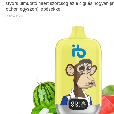
Gyors útmutató miért szörcsög az e cigi és hogyan j
otthon egyszerű lépésekkel
2025-11-20