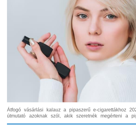
Átfogó vásárlási kalauz a pipaszerű e-cigarettákhoz 20
útmutató azoknak szól, akik szeretnék megérteni a pi
cigaretták világát, gyakran egyszerűsítve hívva e cig pi
piaci kínálata sok új modellt és fejlesztett technológiát hozott