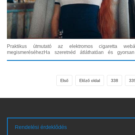
Praktikus útmutató az elektromos cigaretta webá
megismeréséhezHa szeretnéd átláthatóan és gyorsan 
megbízható elektromos cigaretta webáruház termékkínálatát,
könnyen követhető, és gyakorlati tanácsokat ad. Az alább
termékkate
Első
Előző oldal
338
33
Rendelési érdeklődés