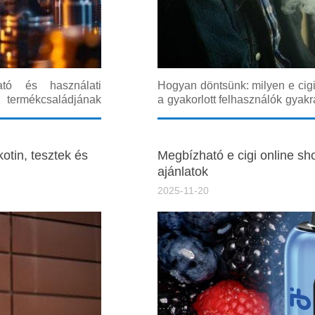
ató és használati
Hogyan döntsünk: milyen e cigi
 termékcsaládjának
a gyakorlott felhasználók gyakr
ár-érték arányát és
a rövid, de kifejezetten fontos
gyakorlati, SEO-barát
vásárlás előtt. Ebben a cikkben 
kotin, tesztek és
Megbízható e cigi online sh
ajánlatok
2025-11-20