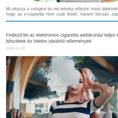
Mi okozza a csörgést és mit tehetsz először: rövid áttekint
hogy az e-cigaretta nem csak füstöl, hanem furcsán zaj
választ arra a kérdésre: miért szörcsög az e cigi? Ez a leírás
segítséget ad, lépésről lépésre vezet végig a leggyakoribb h
Fedezd fel az elektromos cigaretta webáruház teljes k
készletek és hiteles vásárlói vélemények
2025-11-20