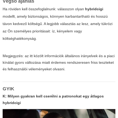
Végső ajánlás
Ha röviden kell összefoglalnunk: válasszon olyan
hybridcigi
modellt, amely biztonságos, könnyen karbantartható és hosszú
távon kedvező költségű. A legjobb választás az lesz, amely tükrözi
az Ön személyes prioritásait: íz, kényelem vagy
költséghatékonyság.
Megjegyzés:
az itt közölt információk általános irányelvek és a piaci
kínálat gyors változása miatt érdemes rendszeresen friss teszteket
és felhasználói véleményeket olvasni.
GYIK
K: Milyen gyakran kell cserélni a patronokat egy átlagos
hybridcigi