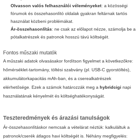
Olvasson valós felhasználói véleményeket
: a közösségi
fórumok és összehasonlító oldalak gyakran feltárnak tartós
használat közbeni problémákat.
Ár-összehasonlítás
: ne csak az előlapot nézze, számolja be a
pótalkatrészek és patronok hosszú távú költségét.
Fontos műszaki mutatók
A műszaki adatok olvasásakor fordítson figyelmet a következőkre:
hőmérséklet-tartomány, töltési szabvány (pl. USB-C gyorstöltés),
akkumulátorkapacitás mAh-ban, és a cserealkatrészek
elérhetősége. Ezek a számok határozzák meg a
hybridcigi
napi
használatának kényelmét és költséghatékonyságát.
Teszteredmények és árazási tanulságok
Ár-összehasonlításkor nemcsak a vételárat néztük: kalkuláltuk a
patronok/cserék átlagos havi költségét is. Néhány megfigyelés: