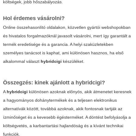
költségek, jobb hőszabályozás.
Hol érdemes vásárolni?
Online összehasonlító oldalakon, közvetlen gyártói webshopokban
és hivatalos forgalmazóknál javasolt vásárolni, mert így garantált a
termék eredetisége és a garancia. A helyi szaküzletekben
személyes tanácsot is kaphat, ami különösen hasznos, ha első
alkalommal választ
hybridcigi
készüléket.
Összegzés: kinek ajánlott a
hybridcigi
?
A
hybridcigi
különösen azoknak előnyös, akik átmenetet keresnek
a hagyományos dohánytermékek és a teljesen elektronikus
alternatívák között, továbbá azoknak, akik fontosnak tartják az
ízminőséget és a kevesebb égésterméket. A döntést befolyásolja a
költségvetés, a karbantartási hajlandóság és a kívánt technikai
funkciók.