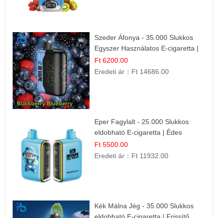
Szeder Áfonya - 35.000 Slukkos
Egyszer Használatos E-cigaretta |
Prémium Ízélmény
Ft 6200.00
Eredeti ár：
Ft 14686.00
Eper Fagylalt - 25.000 Slukkos
eldobható E-cigaretta | Édes
Desszert Íz
Ft 5500.00
Eredeti ár：
Ft 11932.00
Kék Málna Jég - 35.000 Slukkos
eldobható E-cigaretta | Frissítő