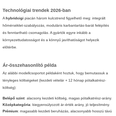
Technológiai trendek 2026-ban
A
hybridcigi
piacán három kulcstrend figyelhető meg: integrált
hőmérséklet-szabályozás, moduláris karbantartás-barát felépítés
és fenntartható csomagolás. A gyártók egyre inkább a
környezettudatosságot és a könnyű javíthatóságot helyezik
előtérbe.
Ár-összehasonlító példa
Az alábbi modellcsoportot példaként hoztuk, hogy bemutassuk a
tényleges költségeket (kezdeti vételár + 12 hónap pótalkatrész-
költség):
Belépő szint
: alacsony kezdeti költség, magas pótalkatrész-arány.
Középkategória
: kiegyensúlyozott ár-érték arány, jó teljesítmény.
Prémium
: magasabb kezdeti beruházás, alacsonyabb hosszú távú