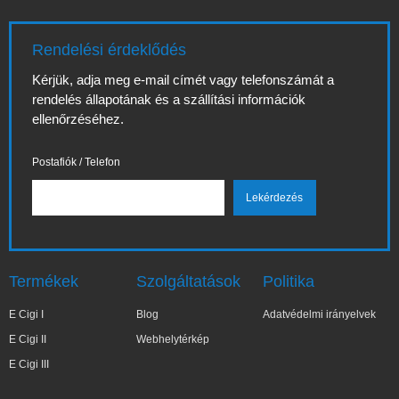
Rendelési érdeklődés
Kérjük, adja meg e-mail címét vagy telefonszámát a
rendelés állapotának és a szállítási információk
ellenőrzéséhez.
Postafiók / Telefon
Termékek
Szolgáltatások
Politika
E Cigi I
Blog
Adatvédelmi irányelvek
E Cigi II
Webhelytérkép
E Cigi III