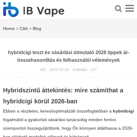
Home
>
Cikk
>
Blog
hybridcigi teszt és vásárlási útmutató 2026 tippek ár-
összehasonlítás és felhasználói vélemények
Idő：2026-02-10
Kattintás：
117
Hybridszintű áttekintés: mire számíthat a
hybridcigi körül 2026-ban
Ebben a részletes, keresőoptimalizált összefoglalóban a
hybridcigi
fogalmától a gyakorlati vásárlási tanácsokig minden fontos
szempontot összegyűjtöttünk, hogy Ön könnyen átláthassa a 2026-
ban elérhető modellek előnyeit és hátrányait.