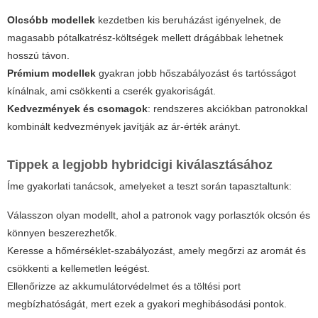
Olcsóbb modellek
kezdetben kis beruházást igényelnek, de
magasabb pótalkatrész-költségek mellett drágábbak lehetnek
hosszú távon.
Prémium modellek
gyakran jobb hőszabályozást és tartósságot
kínálnak, ami csökkenti a cserék gyakoriságát.
Kedvezmények és csomagok
: rendszeres akciókban patronokkal
kombinált kedvezmények javítják az ár-érték arányt.
Tippek a legjobb
hybridcigi
kiválasztásához
Íme gyakorlati tanácsok, amelyeket a teszt során tapasztaltunk:
Válasszon olyan modellt, ahol a patronok vagy porlasztók olcsón és
könnyen beszerezhetők.
Keresse a hőmérséklet-szabályozást, amely megőrzi az aromát és
csökkenti a kellemetlen leégést.
Ellenőrizze az akkumulátorvédelmet és a töltési port
megbízhatóságát, mert ezek a gyakori meghibásodási pontok.