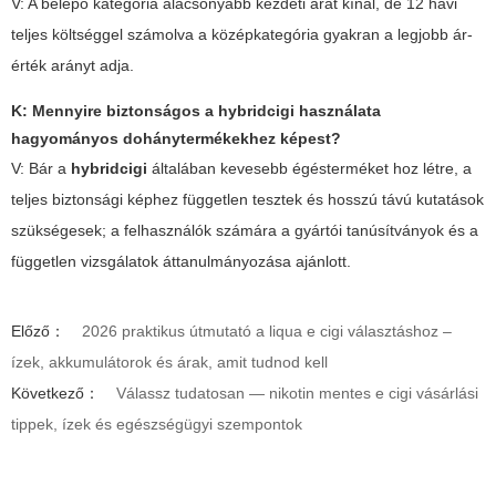
V: A belépő kategória alacsonyabb kezdeti árat kínál, de 12 havi
teljes költséggel számolva a középkategória gyakran a legjobb ár-
érték arányt adja.
K: Mennyire biztonságos a hybridcigi használata
hagyományos dohánytermékekhez képest?
V: Bár a
hybridcigi
általában kevesebb égésterméket hoz létre, a
teljes biztonsági képhez független tesztek és hosszú távú kutatások
szükségesek; a felhasználók számára a gyártói tanúsítványok és a
független vizsgálatok áttanulmányozása ajánlott.
Előző：
2026 praktikus útmutató a liqua e cigi választáshoz –
ízek, akkumulátorok és árak, amit tudnod kell
Következő：
Válassz tudatosan — nikotin mentes e cigi vásárlási
tippek, ízek és egészségügyi szempontok