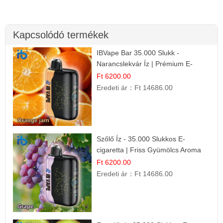
Kapcsolódó termékek
IBVape Bar 35.000 Slukk -
Narancslekvár Íz | Prémium E-
cigaretta
Ft 6200.00
Eredeti ár：
Ft 14686.00
Szőlő Íz - 35.000 Slukkos E-
cigaretta | Friss Gyümölcs Aroma
Ft 6200.00
Eredeti ár：
Ft 14686.00