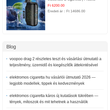
Ízélmény
Ft 6200.00
Eredeti ár：
Ft 14686.00
Blog
voopoo drag 2 részletes teszt és vásárlási útmutató a
teljesítmény, üzemidő és kiegészítők áttekintésével
elektromos cigaretta hu vásárlói útmutató 2026 —
legjobb modellek, tippek és kedvezmények
elektromos cigaretta káros új kutatások tükrében —
tények, mítoszok és mit tehetnek a használók