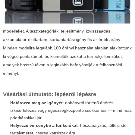
modelleket. A tesztkategóriák: teljesítmény, ízvisszaadás,
akkumulátor-élettartam, karbantartási igény és ár-érték arány.
Minden modellre legalább 100 órányi használat alapján alakítottunk
ki végső pontszámot, és kiemeltük azokat a termékjellemzőket,
amelyek hosszú távon a leginkább befolyásolják a felhasználói
élményt.
Vásárlási útmutató: lépésről lépésre
Határozza meg az igényét
: dohányról történő áttérés,
ízkísérletezés vagy egészségközpontú csökkentés — mind más
prioritásokkal jár.
Helyezze versenybe a funkciókat
: hőszabályzás, töltési idő,
tartályméret, cserealkatrészek ára.