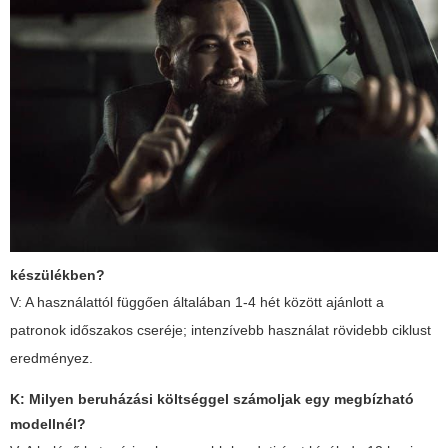
készülékben?
V: A használattól függően általában 1-4 hét között ajánlott a
patronok időszakos cseréje; intenzívebb használat rövidebb ciklust
eredményez.
K: Milyen beruházási költséggel számoljak egy megbízható
modellnél?