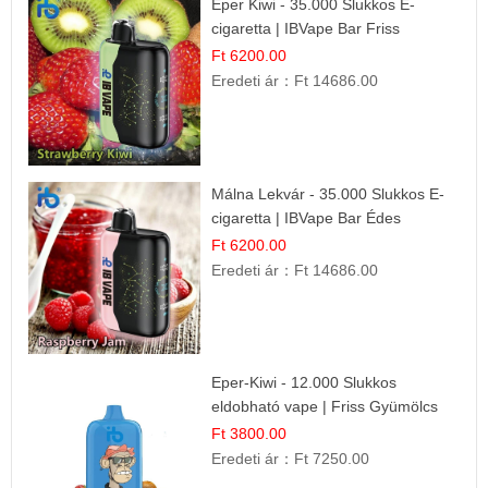
Eper Kiwi - 35.000 Slukkos E-
cigaretta | IBVape Bar Friss
Gyümölcs Ízek
Ft 6200.00
Eredeti ár：
Ft 14686.00
Málna Lekvár - 35.000 Slukkos E-
cigaretta | IBVape Bar Édes
Gyümölcs Íz
Ft 6200.00
Eredeti ár：
Ft 14686.00
Eper-Kiwi - 12.000 Slukkos
eldobható vape | Friss Gyümölcs
Kombináció
Ft 3800.00
Eredeti ár：
Ft 7250.00