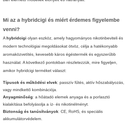
Mi az a
hybridcigi
és miért érdemes figyelembe
venni?
A
hybridcigi
olyan eszköz, amely hagyományos nikotinbeviteli és
modern technológiai megoldásokat ötvöz, célja a hatékonyabb
aromaközvetítés, kevesebb káros égéstermék és egyszerűbb
használat. A következő pontokban részletezzük, mire figyeljen,
amikor
hybridcigi
terméket választ:
Típusok és működési elvek
: passzív fűtés, aktív hőszabályozás,
vagy mindkettő kombinációja.
Anyagminőség
: a hőátadó elemek anyaga és a porlasztó
kialakítása befolyásolja a íz- és nikotinélményt.
Biztonság és tanúsítványok
: CE, RoHS, és speciális
akkumulátorvédelem.