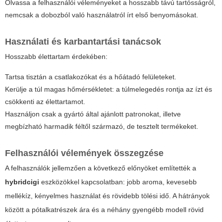
Olvassa a felhasználói véleményeket a hosszabb távú tartósságról,
nemcsak a dobozból való használatról írt első benyomásokat.
Használati és karbantartási tanácsok
Hosszabb élettartam érdekében:
Tartsa tisztán a csatlakozókat és a hőátadó felületeket.
Kerülje a túl magas hőmérsékletet: a túlmelegedés rontja az ízt és
csökkenti az élettartamot.
Használjon csak a gyártó által ajánlott patronokat, illetve
megbízható harmadik féltől származó, de tesztelt termékeket.
Felhasználói vélemények összegzése
A felhasználók jellemzően a következő előnyöket említették a
hybridcigi
eszközökkel kapcsolatban: jobb aroma, kevesebb
mellékíz, kényelmes használat és rövidebb tölési idő. A hátrányok
között a pótalkatrészek ára és a néhány gyengébb modell rövid