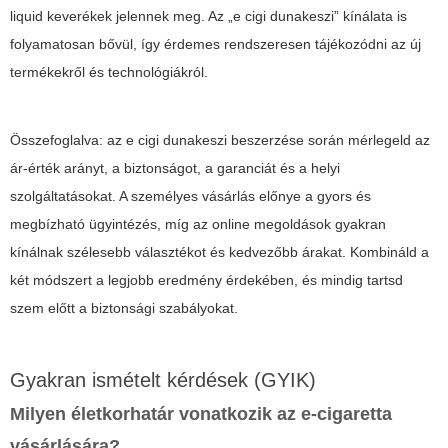
liquid keverékek jelennek meg. Az „e cigi dunakeszi” kínálata is
folyamatosan bővül, így érdemes rendszeresen tájékozódni az új
termékekről és technológiákról.
Összefoglalva: az e cigi dunakeszi beszerzése során mérlegeld az
ár-érték arányt, a biztonságot, a garanciát és a helyi
szolgáltatásokat. A személyes vásárlás előnye a gyors és
megbízható ügyintézés, míg az online megoldások gyakran
kínálnak szélesebb választékot és kedvezőbb árakat. Kombináld a
két módszert a legjobb eredmény érdekében, és mindig tartsd
szem előtt a biztonsági szabályokat.
Gyakran ismételt kérdések (GYIK)
Milyen életkorhatár vonatkozik az e-cigaretta
vásárlására?