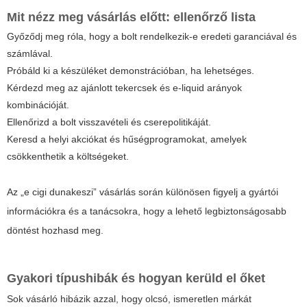
Mit nézz meg vásárlás előtt: ellenőrző lista
Győződj meg róla, hogy a bolt rendelkezik-e eredeti garanciával és
számlával.
Próbáld ki a készüléket demonstrációban, ha lehetséges.
Kérdezd meg az ajánlott tekercsek és e-liquid arányok
kombinációját.
Ellenőrizd a bolt visszavételi és cserepolitikáját.
Keresd a helyi akciókat és hűségprogramokat, amelyek
csökkenthetik a költségeket.
Az „e cigi dunakeszi” vásárlás során különösen figyelj a gyártói
információkra és a tanácsokra, hogy a lehető legbiztonságosabb
döntést hozhasd meg.
Gyakori típushibák és hogyan kerüld el őket
Sok vásárló hibázik azzal, hogy olcsó, ismeretlen márkát