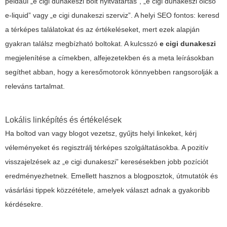
például „e cigi dunakeszi bolt nyitvatartás”, „e cigi dunakeszi olcsó
e-liquid” vagy „e cigi dunakeszi szerviz”. A helyi SEO fontos: keresd
a térképes találatokat és az értékeléseket, mert ezek alapján
gyakran találsz megbízható boltokat. A kulcsszó
e cigi dunakeszi
megjelenítése a címekben, alfejezetekben és a meta leírásokban
segíthet abban, hogy a keresőmotorok könnyebben rangsorolják a
releváns tartalmat.
Lokális linképítés és értékelések
Ha boltod van vagy blogot vezetsz, gyűjts helyi linkeket, kérj
véleményeket és regisztrálj térképes szolgáltatásokba. A pozitív
visszajelzések az „e cigi dunakeszi” keresésekben jobb pozíciót
eredményezhetnek. Emellett hasznos a blogposztok, útmutatók és
vásárlási tippek közzététele, amelyek választ adnak a gyakoribb
kérdésekre.