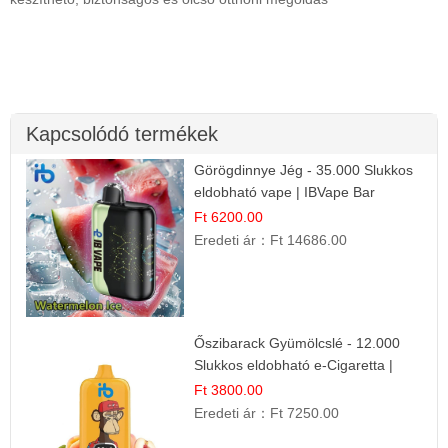
Kapcsolódó termékek
Görögdinnye Jég - 35.000 Slukkos
eldobható vape | IBVape Bar
Frissítő Nyári Íz
Ft 6200.00
Eredeti ár：
Ft 14686.00
Őszibarack Gyümölcslé - 12.000
Slukkos eldobható e-Cigaretta |
Friss Gyümölcs Íz
Ft 3800.00
Eredeti ár：
Ft 7250.00