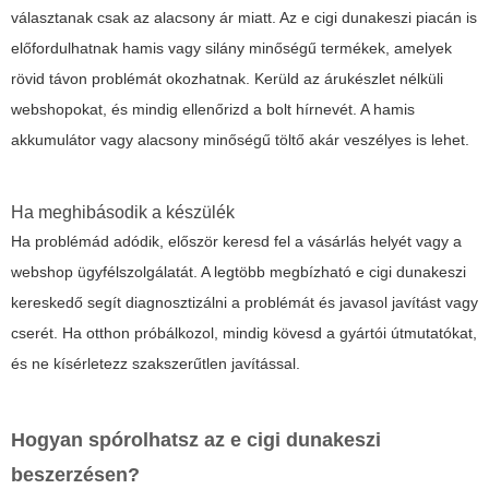
választanak csak az alacsony ár miatt. Az e cigi dunakeszi piacán is
előfordulhatnak hamis vagy silány minőségű termékek, amelyek
rövid távon problémát okozhatnak. Kerüld az árukészlet nélküli
webshopokat, és mindig ellenőrizd a bolt hírnevét. A hamis
akkumulátor vagy alacsony minőségű töltő akár veszélyes is lehet.
Ha meghibásodik a készülék
Ha problémád adódik, először keresd fel a vásárlás helyét vagy a
webshop ügyfélszolgálatát. A legtöbb megbízható e cigi dunakeszi
kereskedő segít diagnosztizálni a problémát és javasol javítást vagy
cserét. Ha otthon próbálkozol, mindig kövesd a gyártói útmutatókat,
és ne kísérletezz szakszerűtlen javítással.
Hogyan spórolhatsz az e cigi dunakeszi
beszerzésen?