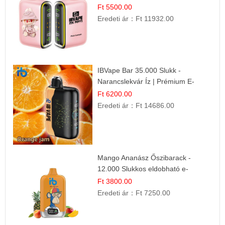
Ft 5500.00
Eredeti ár：
Ft 11932.00
IBVape Bar 35.000 Slukk -
Narancslekvár Íz | Prémium E-
cigaretta
Ft 6200.00
Eredeti ár：
Ft 14686.00
Mango Ananász Őszibarack -
12.000 Slukkos eldobható e-
Cigaretta
Ft 3800.00
Eredeti ár：
Ft 7250.00