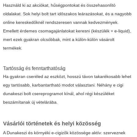
Használd ki az akciókat, hűségpontokat és összehasonlító
oldalakat. Sok helyi bolt tart időszakos leárazásokat, és a nagyobb
online kereskedőknél rendszeresen vannak kedvezmények.
Emellett érdemes csomagajánlatokat keresni (készülék + e-liquid),
mert ezek gyakran olcsóbbak, mint a külön-külön vásárolt
termékek.
Tartósság és fenntarthatóság
Ha gyakran cseréled az eszközt, hosszú távon takarékosabb lehet
egy tartósabb, karbantartható modot választani. Néhány e cigi
dunakeszi bolt csereprogramot kínál, ahol régi készüléket
beszámítanak új vételárába.
Vásárlói történetek és helyi közösség
A Dunakeszi és környéki e-cigizők közössége aktív: szerveznek