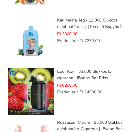
Kék Málna Jég - 12.000 Slukkos
eldobható e cigi | Frissítő Bogyós Íz
Ft 3800.00
Eredeti ár：
Ft 7250.00
Eper Kiwi - 35.000 Slukkos E-
cigaretta | IBVape Bar Friss
Gyümölcs Ízek
Ft 6200.00
Eredeti ár：
Ft 14686.00
Rózsaszín Citrom - 25.000 Slukkos
eldobható e-Cigaretta | IBvape Bar