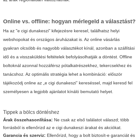
Online vs. offline: hogyan mérlegeld a választást?
Ha az "e cigi dunakeszi" kifejezésre keresel, találhatsz helyi
webshopokat és országos áruházakat is. Az online vásárlás
gyakran olcsóbb és nagyobb választékot kínál, azonban a szállítási
idő és a visszaküldési feltételek befolyásolhatják a döntést. Offline
boltoknál azonnal hozzáférsz pótalkatrészekhez, tekercsekhez és
tanácshoz. Az optimális stratégia lehet a kombináció: először
tájékozódj online az „e cigi dunakeszi” kereséssel, majd keresd fel
személyesen a legjobb ajánlatot kínáló bemutató helyet.
Tippek a bölcs döntéshez
Árak összehasonlítása:
Ne csak az első találatot válaszd; több
forrásból is ellenőrizd az e cigi dunakeszi árakat és akciókat.
Garancia és szerviz:
Ellenőrizd, hogy a bolt biztosít-e garanciát és