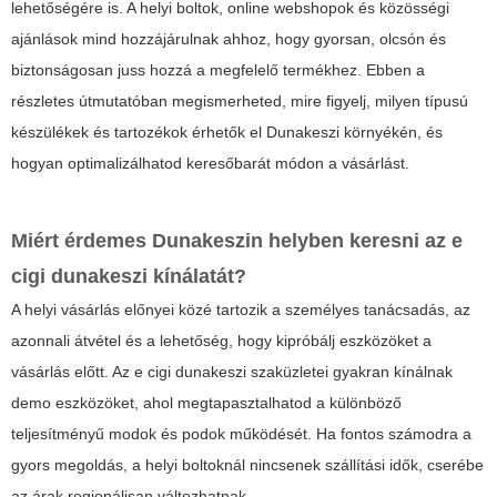
lehetőségére is. A helyi boltok, online webshopok és közösségi
ajánlások mind hozzájárulnak ahhoz, hogy gyorsan, olcsón és
biztonságosan juss hozzá a megfelelő termékhez. Ebben a
részletes útmutatóban megismerheted, mire figyelj, milyen típusú
készülékek és tartozékok érhetők el Dunakeszi környékén, és
hogyan optimalizálhatod keresőbarát módon a vásárlást.
Miért érdemes Dunakeszin helyben keresni az e
cigi dunakeszi kínálatát?
A helyi vásárlás előnyei közé tartozik a személyes tanácsadás, az
azonnali átvétel és a lehetőség, hogy kipróbálj eszközöket a
vásárlás előtt. Az e cigi dunakeszi szaküzletei gyakran kínálnak
demo eszközöket, ahol megtapasztalhatod a különböző
teljesítményű modok és podok működését. Ha fontos számodra a
gyors megoldás, a helyi boltoknál nincsenek szállítási idők, cserébe
az árak regionálisan változhatnak.