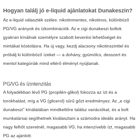
Hogyan találj jó e-liquid ajánlatokat Dunakeszin?
Az e-liquid választék széles: nikotinmentes, nikotinos, különböző
PG/VG arányok és ízkombinációk. Az e cigi dunakeszi boltok
gyakran kínálnak személyre szabott keverési lehetőséget és
mintákat kóstolásra. Ha új vagy, kezdj alacsony nikotinszinttel és
próbálj ki különböző ízeket — a dohány, gyümölcs, desszert és
mentol kategóriák mind eltérő élményt nyújtanak.
PG/VG és ízintenzitás
A folyadékban lévő PG (propilén-glikol) fokozza az ízt és a
torokhatást, míg a VG (glicerol) sűrű gőzt eredményez. Az „e cigi
dunakeszi” kínálatában mindkettőre találsz variációkat, és a bolt
munkatársai segíthetnek kiválasztani a számodra ideális arányt. Ha
nagy felhőt szeretnél, magasabb VG; ha intenzívebb ízt, magasabb
PG az ajánlott.