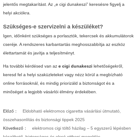
jelentős megtakarítást. Az „e cigi dunakeszi” keresésre figyelj a
helyi akciókra.
Szükséges-e szervizelni a készüléket?
Igen, időnként szükséges a porlasztók, tekercsek és akkumulátorok
cseréje. A rendszeres karbantartás meghosszabbítja az eszköz
élettartamát és javítja a teljesítményt.
Ha további kérdésed van az
e cigi dunakeszi
lehetőségekről,
keresd fel a helyi szaküzleteket vagy nézz körül a megbízható
online forrásoknál, és mindig priorizáld a biztonságot és a
minőséget a legjobb vásárlói élmény érdekében.
Előző：
Eldobható elektromos cigaretta vásárlási útmutató,
összehasonlítás és biztonsági tippek 2025
Következő：
elektromos cigi töltő házilag – 5 egyszerű lépésben
készíthető, biztonságos és olcsó otthoni megoldás