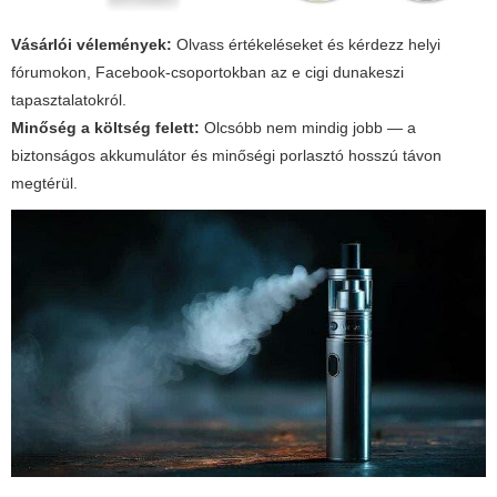
Vásárlói vélemények:
Olvass értékeléseket és kérdezz helyi
fórumokon, Facebook-csoportokban az e cigi dunakeszi
tapasztalatokról.
Minőség a költség felett:
Olcsóbb nem mindig jobb — a
biztonságos akkumulátor és minőségi porlasztó hosszú távon
megtérül.