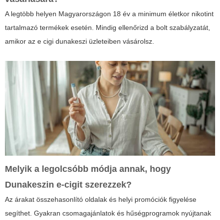
A legtöbb helyen Magyarországon 18 év a minimum életkor nikotint
tartalmazó termékek esetén. Mindig ellenőrizd a bolt szabályzatát,
amikor az e cigi dunakeszi üzleteiben vásárolsz.
Melyik a legolcsóbb módja annak, hogy
Dunakeszin e-cigit szerezzek?
Az árakat összehasonlító oldalak és helyi promóciók figyelése
segíthet. Gyakran csomagajánlatok és hűségprogramok nyújtanak