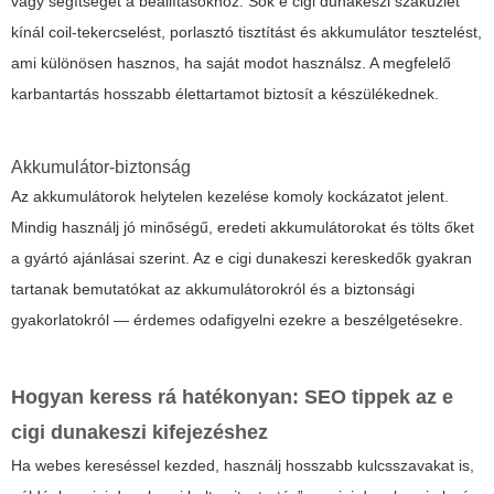
vagy segítséget a beállításokhoz. Sok e cigi dunakeszi szaküzlet
kínál coil-tekercselést, porlasztó tisztítást és akkumulátor tesztelést,
ami különösen hasznos, ha saját modot használsz. A megfelelő
karbantartás hosszabb élettartamot biztosít a készülékednek.
Akkumulátor-biztonság
Az akkumulátorok helytelen kezelése komoly kockázatot jelent.
Mindig használj jó minőségű, eredeti akkumulátorokat és tölts őket
a gyártó ajánlásai szerint. Az e cigi dunakeszi kereskedők gyakran
tartanak bemutatókat az akkumulátorokról és a biztonsági
gyakorlatokról — érdemes odafigyelni ezekre a beszélgetésekre.
Hogyan keress rá hatékonyan: SEO tippek az e
cigi dunakeszi kifejezéshez
Ha webes kereséssel kezded, használj hosszabb kulcsszavakat is,