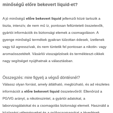
minőségű előre bekevert liquid-et?
A jó minőségű
előre bekevert liquid
jellemzői közé tartozik a
tiszta, intenzív, de nem mű íz, pontosan feltüntetett összetevők,
gyártói információk és biztonsági elemek a csomagoláson. A
gyenge minőségű termékek gyakran túlzottan édesek, ízetlenek
vagy túl agresszívak, és nem tüntetik fel pontosan a nikotin- vagy
aromaösszetételt. Vásárlói visszajelzések és termékteszt-cikkek
nagy segítséget nyújthatnak a választásban.
Összegzés: mire figyelj a végső döntésnél?
Válassz olyan forrást, amely átlátható, megbízható, és ad részletes
információt a
előre bekevert liquid
összetevőiről. Ellenőrizd a
PG/VG arányt, a nikotinszintet, a gyártói adatokat, a
laborvizsgálatokat és a csomagolás biztonsági elemeit. Használd a
közösségi véleményeket és a próbacsomagokat a tévedések