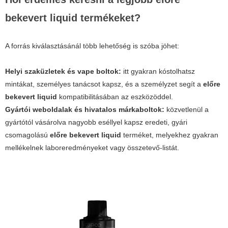
bekevert liquid termékeket?
A forrás kiválasztásánál több lehetőség is szóba jöhet:
Helyi szaküzletek és vape boltok:
itt gyakran kóstolhatsz
mintákat, személyes tanácsot kapsz, és a személyzet segít a
előre
bekevert liquid
kompatibilitásában az eszközöddel.
Gyártói weboldalak és hivatalos márkaboltok:
közvetlenül a
gyártótól vásárolva nagyobb eséllyel kapsz eredeti, gyári
csomagolású
előre bekevert liquid
terméket, melyekhez gyakran
mellékelnek laboreredményeket vagy összetevő-listát.