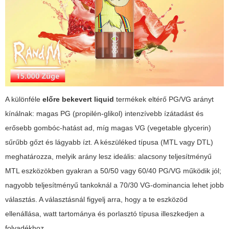
A különféle
előre bekevert liquid
termékek eltérő PG/VG arányt
kínálnak: magas PG (propilén-glikol) intenzívebb ízátadást és
erősebb gombóc-hatást ad, míg magas VG (vegetable glycerin)
sűrűbb gőzt és lágyabb ízt. A készüléked típusa (MTL vagy DTL)
meghatározza, melyik arány lesz ideális: alacsony teljesítményű
MTL eszközökben gyakran a 50/50 vagy 60/40 PG/VG működik jól;
nagyobb teljesítményű tankoknál a 70/30 VG-dominancia lehet jobb
választás. A választásnál figyelj arra, hogy a te eszközöd
ellenállása, watt tartománya és porlasztó típusa illeszkedjen a
folyadékhoz.