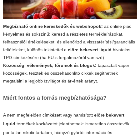
Megbízható online kereskedők és webshopok:
az online piac
kényelmes és sokszínű; keresd a részletes termékleírásokat,
felhasználói értékeléseket, és ellenőrizd a visszatérítési/garanciális
feltételeket, különös tekintettel a
előre bekevert liquid
hivatalos
TPD-címkézésére (ha EU-s forgalmazóról van szó).
Közösségi vélemények, fórumok és blogok:
tapasztalt vaper
közösségek, tesztek és összehasonlító cikkek segíthetnek
megtalálni a legjobb ízvilágot és ár-érték arányt.
Miért fontos a forrás megbízhatósága?
A nem megfelelően címkézett vagy hamisított
előre bekevert
liquid
termékek kockázatot jelenthetnek: ismeretlen összetevők,
pontatlan nikotintartalom, hiányzó gyártói információ és