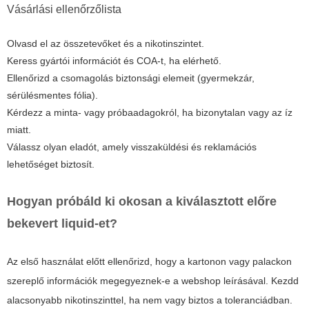
Vásárlási ellenőrzőlista
Olvasd el az összetevőket és a nikotinszintet.
Keress gyártói információt és COA-t, ha elérhető.
Ellenőrizd a csomagolás biztonsági elemeit (gyermekzár,
sérülésmentes fólia).
Kérdezz a minta- vagy próbaadagokról, ha bizonytalan vagy az íz
miatt.
Válassz olyan eladót, amely visszaküldési és reklamációs
lehetőséget biztosít.
Hogyan próbáld ki okosan a kiválasztott előre
bekevert liquid-et?
Az első használat előtt ellenőrizd, hogy a kartonon vagy palackon
szereplő információk megegyeznek-e a webshop leírásával. Kezdd
alacsonyabb nikotinszinttel, ha nem vagy biztos a toleranciádban.