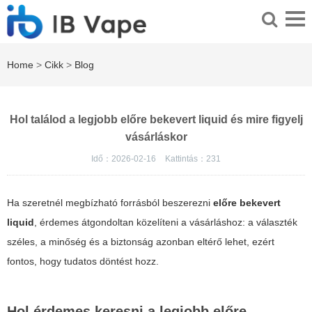
Home
>
Cikk
>
Blog
Hol találod a legjobb előre bekevert liquid és mire figyelj
vásárláskor
Idő：2026-02-16
Kattintás：
231
Ha szeretnél megbízható forrásból beszerezni
előre bekevert
liquid
, érdemes átgondoltan közelíteni a vásárláshoz: a választék
széles, a minőség és a biztonság azonban eltérő lehet, ezért
fontos, hogy tudatos döntést hozz.
Hol érdemes keresni a legjobb előre