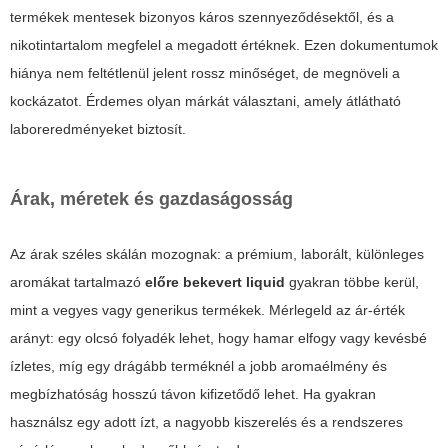
termékek mentesek bizonyos káros szennyeződésektől, és a
nikotintartalom megfelel a megadott értéknek. Ezen dokumentumok
hiánya nem feltétlenül jelent rossz minőséget, de megnöveli a
kockázatot. Érdemes olyan márkát választani, amely átlátható
laboreredményeket biztosít.
Árak, méretek és gazdaságosság
Az árak széles skálán mozognak: a prémium, laborált, különleges
aromákat tartalmazó
előre bekevert liquid
gyakran többe kerül,
mint a vegyes vagy generikus termékek. Mérlegeld az ár-érték
arányt: egy olcsó folyadék lehet, hogy hamar elfogy vagy kevésbé
ízletes, míg egy drágább terméknél a jobb aromaélmény és
megbízhatóság hosszú távon kifizetődő lehet. Ha gyakran
használsz egy adott ízt, a nagyobb kiszerelés és a rendszeres