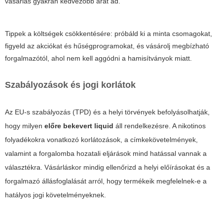
vásárlás gyakran kedvezőbb árat ad.
Tippek a költségek csökkentésére: próbáld ki a minta csomagokat,
figyeld az akciókat és hűségprogramokat, és vásárolj megbízható
forgalmazótól, ahol nem kell aggódni a hamisítványok miatt.
Szabályozások és jogi korlátok
Az EU-s szabályozás (TPD) és a helyi törvények befolyásolhatják,
hogy milyen
előre bekevert liquid
áll rendelkezésre. A nikotinos
folyadékokra vonatkozó korlátozások, a címkekövetelmények,
valamint a forgalomba hozatali eljárások mind hatással vannak a
választékra. Vásárláskor mindig ellenőrizd a helyi előírásokat és a
forgalmazó állásfoglalását arról, hogy termékeik megfelelnek-e a
hatályos jogi követelményeknek.