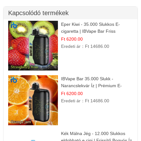
Kapcsolódó termékek
Eper Kiwi - 35.000 Slukkos E-
cigaretta | IBVape Bar Friss
Gyümölcs Ízek
Ft 6200.00
Eredeti ár：
Ft 14686.00
IBVape Bar 35.000 Slukk -
Narancslekvár Íz | Prémium E-
cigaretta
Ft 6200.00
Eredeti ár：
Ft 14686.00
Kék Málna Jég - 12.000 Slukkos
eldobható e cigi | Frissítő Bogyós Íz