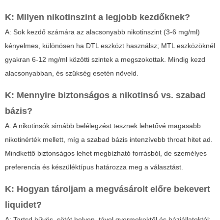
K: Milyen nikotinszint a legjobb kezdőknek?
A: Sok kezdő számára az alacsonyabb nikotinszint (3-6 mg/ml)
kényelmes, különösen ha DTL eszközt használsz; MTL eszközöknél
gyakran 6-12 mg/ml közötti szintek a megszokottak. Mindig kezd
alacsonyabban, és szükség esetén növeld.
K: Mennyire biztonságos a nikotinsó vs. szabad
bázis?
A: A nikotinsók simább belélegzést tesznek lehetővé magasabb
nikotinérték mellett, míg a szabad bázis intenzívebb throat hitet ad.
Mindkettő biztonságos lehet megbízható forrásból, de személyes
preferencia és készüléktípus határozza meg a választást.
K: Hogyan tároljam a megvásárolt előre bekevert
liquidet?
A: Tartsd hűvös, sötét helyen, távol gyermekektől és háziállatoktól;