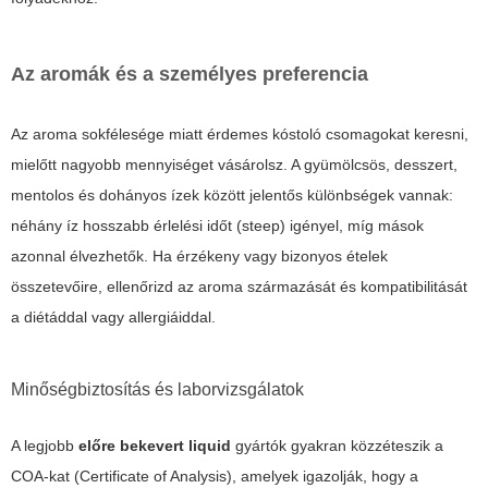
Az aromák és a személyes preferencia
Az aroma sokfélesége miatt érdemes kóstoló csomagokat keresni,
mielőtt nagyobb mennyiséget vásárolsz. A gyümölcsös, desszert,
mentolos és dohányos ízek között jelentős különbségek vannak:
néhány íz hosszabb érlelési időt (steep) igényel, míg mások
azonnal élvezhetők. Ha érzékeny vagy bizonyos ételek
összetevőire, ellenőrizd az aroma származását és kompatibilitását
a diétáddal vagy allergiáiddal.
Minőségbiztosítás és laborvizsgálatok
A legjobb
előre bekevert liquid
gyártók gyakran közzéteszik a
COA-kat (Certificate of Analysis), amelyek igazolják, hogy a