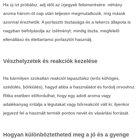
Ha új ízt próbálsz, adj időt az ízjegyek felismerésére: néhány
aroma három-öt nap után teljesen megmutatkozik, míg mások
azonnal érezhetők. A porlasztó tisztasága és a tekercs állapota is
nagyban befolyásolja az ízélményt; mindig tiszta, megfelelő
ellenállású és élettartamú porlasztót használj.
Vészhelyzetek és reakciók kezelése
Ha bármilyen szokatlan reakciót tapasztalsz (erős köhögés,
szédülés, bőrkiütés), hagyd abba a használatot és fordulj orvoshoz.
Ritka esetben előfordulhat, hogy egy adott aroma vagy
adalékanyag irritálja a légutakat vagy bőrreakciót vált ki; ilyenkor
jegyezd fel a használt termék pontos nevét és vásárlási forrását.
Hogyan különböztetheted meg a jó és a gyenge