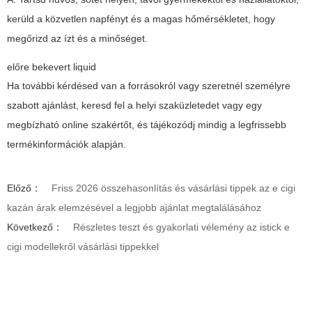
kerüld a közvetlen napfényt és a magas hőmérsékletet, hogy
megőrizd az ízt és a minőséget.
előre bekevert liquid
Ha további kérdésed van a forrásokról vagy szeretnél személyre
szabott ajánlást, keresd fel a helyi szaküzletedet vagy egy
megbízható online szakértőt, és tájékozódj mindig a legfrissebb
termékinformációk alapján.
Előző：
Friss 2026 összehasonlítás és vásárlási tippek az e cigi
kazán árak elemzésével a legjobb ajánlat megtalálásához
Következő：
Részletes teszt és gyakorlati vélemény az istick e
cigi modellekről vásárlási tippekkel