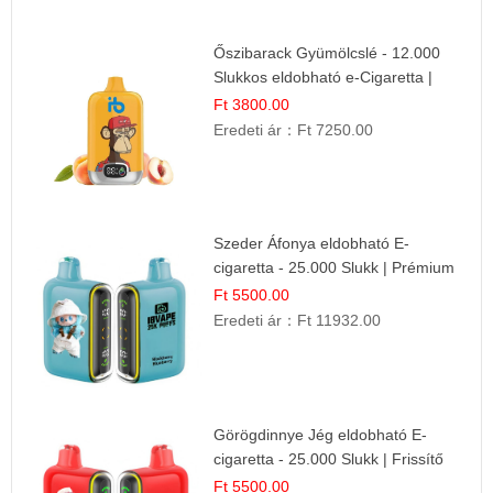
Őszibarack Gyümölcslé - 12.000
Slukkos eldobható e-Cigaretta |
Friss Gyümölcs Íz
Ft 3800.00
Eredeti ár：
Ft 7250.00
Szeder Áfonya eldobható E-
cigaretta - 25.000 Slukk | Prémium
Gyümölcs Íz
Ft 5500.00
Eredeti ár：
Ft 11932.00
Görögdinnye Jég eldobható E-
cigaretta - 25.000 Slukk | Frissítő
Nyári Íz
Ft 5500.00