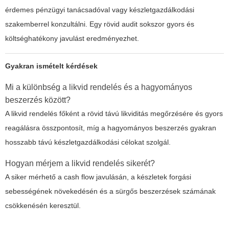
érdemes pénzügyi tanácsadóval vagy készletgazdálkodási
szakemberrel konzultálni. Egy rövid audit sokszor gyors és
költséghatékony javulást eredményezhet.
Gyakran ismételt kérdések
Mi a különbség a likvid rendelés és a hagyományos
beszerzés között?
A likvid rendelés főként a rövid távú likviditás megőrzésére és gyors
reagálásra összpontosít, míg a hagyományos beszerzés gyakran
hosszabb távú készletgazdálkodási célokat szolgál.
Hogyan mérjem a likvid rendelés sikerét?
A siker mérhető a cash flow javulásán, a készletek forgási
sebességének növekedésén és a sürgős beszerzések számának
csökkenésén keresztül.