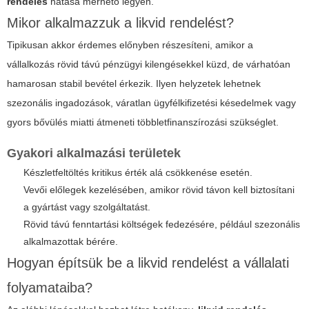
rendelés
hatása mérhető legyen.
Mikor alkalmazzuk a likvid rendelést?
Tipikusan akkor érdemes előnyben részesíteni, amikor a
vállalkozás rövid távú pénzügyi kilengésekkel küzd, de várhatóan
hamarosan stabil bevétel érkezik. Ilyen helyzetek lehetnek
szezonális ingadozások, váratlan ügyfélkifizetési késedelmek vagy
gyors bővülés miatti átmeneti többletfinanszírozási szükséglet.
Gyakori alkalmazási területek
Készletfeltöltés kritikus érték alá csökkenése esetén.
Vevői előlegek kezelésében, amikor rövid távon kell biztosítani
a gyártást vagy szolgáltatást.
Rövid távú fenntartási költségek fedezésére, például szezonális
alkalmazottak bérére.
Hogyan építsük be a likvid rendelést a vállalati
folyamataiba?