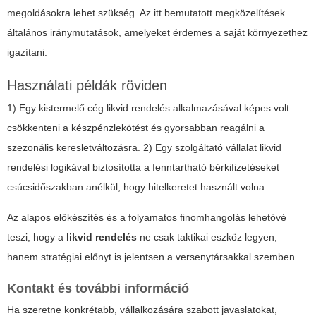
megoldásokra lehet szükség. Az itt bemutatott megközelítések
általános iránymutatások, amelyeket érdemes a saját környezethez
igazítani.
Használati példák röviden
1) Egy kistermelő cég likvid rendelés alkalmazásával képes volt
csökkenteni a készpénzlekötést és gyorsabban reagálni a
szezonális keresletváltozásra. 2) Egy szolgáltató vállalat likvid
rendelési logikával biztosította a fenntartható bérkifizetéseket
csúcsidőszakban anélkül, hogy hitelkeretet használt volna.
Az alapos előkészítés és a folyamatos finomhangolás lehetővé
teszi, hogy a
likvid rendelés
ne csak taktikai eszköz legyen,
hanem stratégiai előnyt is jelentsen a versenytársakkal szemben.
Kontakt és további információ
Ha szeretne konkrétabb, vállalkozására szabott javaslatokat,