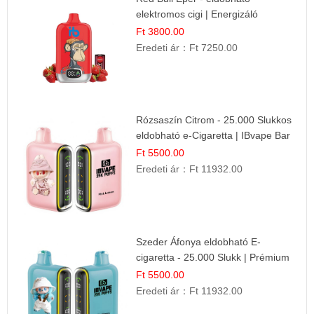
elektromos cigi | Energizáló
Gyümölcs Íz
Ft 3800.00
Eredeti ár：
Ft 7250.00
Rózsaszín Citrom - 25.000 Slukkos
eldobható e-Cigaretta | IBvape Bar
Ft 5500.00
Eredeti ár：
Ft 11932.00
Szeder Áfonya eldobható E-
cigaretta - 25.000 Slukk | Prémium
Gyümölcs Íz
Ft 5500.00
Eredeti ár：
Ft 11932.00