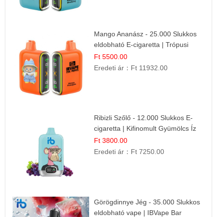
Mango Ananász - 25.000 Slukkos
eldobható E-cigaretta | Trópusi
Ízélmény
Ft 5500.00
Eredeti ár：
Ft 11932.00
Ribizli Szőlő - 12.000 Slukkos E-
cigaretta | Kifinomult Gyümölcs Íz
Ft 3800.00
Eredeti ár：
Ft 7250.00
Görögdinnye Jég - 35.000 Slukkos
eldobható vape | IBVape Bar