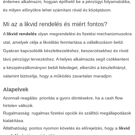
érdemes alkalmazni, hogyan építhető be a pénzügyi folyamatokba,
és milyen előnyökre lehet számítani rövid és középtávon.
Mi az a likvid rendelés és miért fontos?
A
likvid rendelés
olyan megrendelési és fizetési mechanizmusokra
utal, amelyek célja a likviditás fenntartása a vállalkozáson belül.
Gyakran kapcsolódik készletkezeléshez, beszerzésekhez és rövid
távú pénzügyi tervezéshez. A helyes alkalmazás segít csökkenteni
a készpénzállományon belüli felesleget, elkerülni a készlethiányt,
valamint biztosítja, hogy a működés zavartalan maradjon.
Alapelvek
Azonnali reagálás: prioritás a gyors döntésekre, ha a cash flow
hirtelen változik.
Rugalmasság: rugalmas fizetési opciók és szállítói megállapodások
kialakítása.
Átláthatóság: pontos nyomon követés és előrejelzés, hogy a
likvid