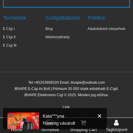
Termékek
Szolgáltatások
Politika
E Cigi I
Blog
Adatvédelmi irányelvek
E Cigi II
Webhelytérkép
E Cigi III
Tel:+85253908320 Email:
ibvape@outlook.com
IBVAPE E-Cigi és Bolt | Prémium 35 000 slukk eldobható E-Cigit.
IBVAPE Elektromos Cigi © 2025. Minden jog előírva.
✕
Kata***yna
Nemrég vásárolt
Link:
1 órával ezelőtt
Home
Termékek
Shopping Cart
Tagközpont