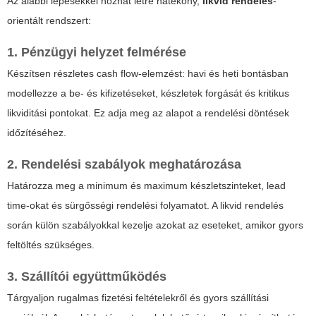
Az alábbi lépésekkel hozhat létre hatékony,
likvid rendelés
-
orientált rendszert:
1. Pénzügyi helyzet felmérése
Készítsen részletes cash flow-elemzést: havi és heti bontásban
modellezze a be- és kifizetéseket, készletek forgását és kritikus
likviditási pontokat. Ez adja meg az alapot a rendelési döntések
időzítéséhez.
2. Rendelési szabályok meghatározása
Határozza meg a minimum és maximum készletszinteket, lead
time-okat és sürgősségi rendelési folyamatot. A
likvid rendelés
során külön szabályokkal kezelje azokat az eseteket, amikor gyors
feltöltés szükséges.
3. Szállítói együttműködés
Tárgyaljon rugalmas fizetési feltételekről és gyors szállítási