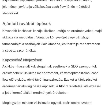
folyamatos teljesítménymérés. Ha ezeket a lépéseket követi,
jelentősen javíthatja vállalkozása cash flow-ját és működési
stabilitását.
Ajánlott további lépések
Kevesebb kockázat: kezdje kicsiben, mérje az eredményeket, majd
skálázza a megoldást. Vonja be könyvelőjét vagy pénzügyi
tanácsadóját a szabályok kialakításába, és tesztelje rendszeresen
a stressz-szcenáriókat.
Kapcsolódó kifejezések
A cikkben használt kulcsfogalmak segítenek a SEO szempontok
erősítésében:
likviditás menedzsment, készletoptimalizálás, cash
flow előrejelzés, rövid távú finanszírozás
. Ezeket a kifejezéseket
érdemes tartalmilag összekapcsolni a
likvid rendelés
kifejezéssel
a jobb keresőtalálati eredmények érdekében.
Megjegyzés: minden vállalkozás egyedi, ezért testre szabott