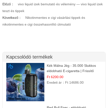
Előző：
vivo liquid izek bemutató és vélemény — vivo liquid izek
teszt és tippek
Következő：
Nikotinmentes e cigi vásárlási tippek és
nikotinmentes e cigi összehasonlító útmutató
Kapcsolódó termékek
Kék Málna Jég - 35.000 Slukkos
eldobható E-cigaretta | Frissítő
Ízélmény
Ft 6200.00
Eredeti ár：
Ft 14686.00
Red Bull Eper - eldobható