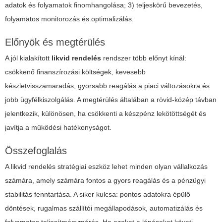
adatok és folyamatok finomhangolása; 3) teljeskörű bevezetés,
folyamatos monitorozás és optimalizálás.
Előnyök és megtérülés
A jól kialakított
likvid rendelés
rendszer több előnyt kínál:
csökkenő finanszírozási költségek, kevesebb
készletvisszamaradás, gyorsabb reagálás a piaci változásokra és
jobb ügyfélkiszolgálás. A megtérülés általában a rövid-közép távban
jelentkezik, különösen, ha csökkenti a készpénz lekötöttségét és
javítja a működési hatékonyságot.
Összefoglalás
A likvid rendelés stratégiai eszköz lehet minden olyan vállalkozás
számára, amely számára fontos a gyors reagálás és a pénzügyi
stabilitás fenntartása. A siker kulcsa: pontos adatokra épülő
döntések, rugalmas szállítói megállapodások, automatizálás és