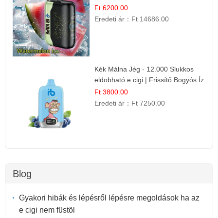
Frissítő Nyári Íz
Ft 6200.00
Eredeti ár：
Ft 14686.00
Kék Málna Jég - 12.000 Slukkos
eldobható e cigi | Frissítő Bogyós Íz
Ft 3800.00
Eredeti ár：
Ft 7250.00
Blog
Gyakori hibák és lépésről lépésre megoldások ha az
e cigi nem füstöl