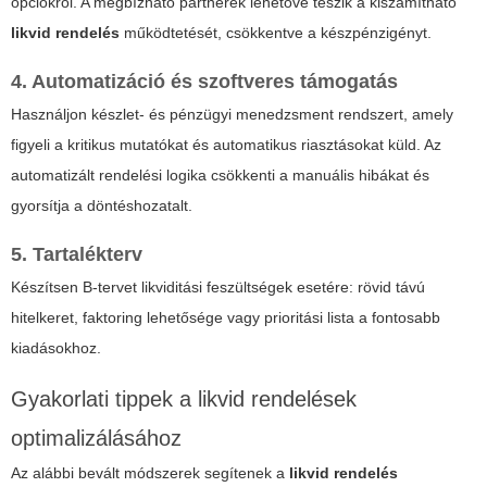
opciókról. A megbízható partnerek lehetővé teszik a kiszámítható
likvid rendelés
működtetését, csökkentve a készpénzigényt.
4. Automatizáció és szoftveres támogatás
Használjon készlet- és pénzügyi menedzsment rendszert, amely
figyeli a kritikus mutatókat és automatikus riasztásokat küld. Az
automatizált rendelési logika csökkenti a manuális hibákat és
gyorsítja a döntéshozatalt.
5. Tartalékterv
Készítsen B-tervet likviditási feszültségek esetére: rövid távú
hitelkeret, faktoring lehetősége vagy prioritási lista a fontosabb
kiadásokhoz.
Gyakorlati tippek a likvid rendelések
optimalizálásához
Az alábbi bevált módszerek segítenek a
likvid rendelés