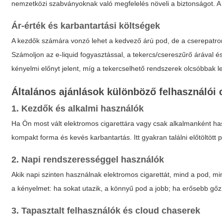
nemzetközi szabványoknak való megfelelés növeli a biztonságot. A 
Ár-érték és karbantartási költségek
A kezdők számára vonzó lehet a kedvező árú pod, de a cserepatro
Számoljon az e-liquid fogyasztással, a tekercs/csereszűrő árával és
kényelmi előnyt jelent, míg a tekercselhető rendszerek olcsóbbak l
Általános ajánlások különböző felhasználói
1. Kezdők és alkalmi használók
Ha Ön most vált elektromos cigarettára vagy csak alkalmanként has
kompakt forma és kevés karbantartás. Itt gyakran találni előtöltött p
2. Napi rendszerességgel használók
Akik napi szinten használnak elektromos cigarettát, mind a pod, m
a kényelmet: ha sokat utazik, a könnyű pod a jobb; ha erősebb gő
3. Tapasztalt felhasználók és cloud chaserek