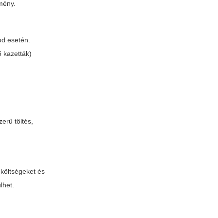
mény.
od esetén.
ő kazetták)
erű töltés,
 költségeket és
lhet.