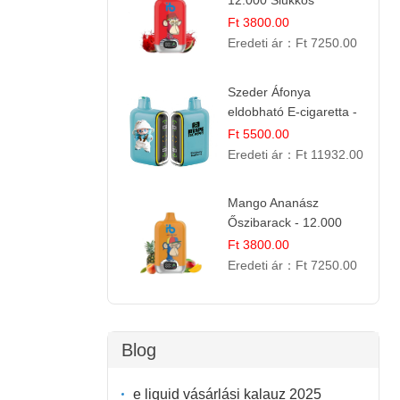
12.000 Slukkos
eldobható e-Cigaretta
Ft 3800.00
Eredeti ár：
Ft 7250.00
Szeder Áfonya
eldobható E-cigaretta -
25.000 Slukk | Prémium
Ft 5500.00
Gyümölcs Íz
Eredeti ár：
Ft 11932.00
Mango Ananász
Őszibarack - 12.000
Slukkos eldobható e-
Ft 3800.00
Cigaretta
Eredeti ár：
Ft 7250.00
Blog
e liquid vásárlási kalauz 2025