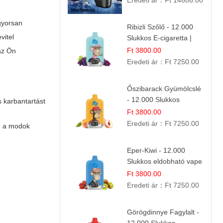
Eredeti ár：
Ft 14686.00
gyorsan
Ribizli Szőlő - 12.000
vitel
Slukkos E-cigaretta |
Kifinomult Gyümölcs Íz
Ft 3800.00
z Ön
Eredeti ár：
Ft 7250.00
Őszibarack Gyümölcslé
- 12.000 Slukkos
 karbantartást
eldobható e-Cigaretta |
Ft 3800.00
Friss Gyümölcs Íz
Eredeti ár：
Ft 7250.00
, a modok
Eper-Kiwi - 12.000
Slukkos eldobható vape
| Friss Gyümölcs
Ft 3800.00
Kombináció
Eredeti ár：
Ft 7250.00
Görögdinnye Fagylalt -