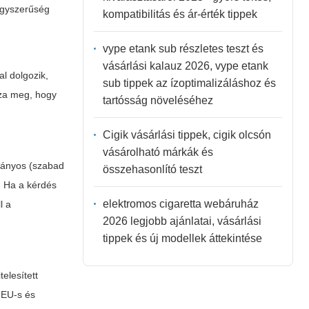
 egyszerűség
kompatibilitás és ár-érték tippek
vype etank sub részletes teszt és
vásárlási kalauz 2026, vype etank
l dolgozik,
sub tippek az ízoptimalizáláshoz és
zza meg, hogy
tartósság növeléséhez
Cigik vásárlási tippek, cigik olcsón
vásárolható márkák és
ományos (szabad
összehasonlító teszt
. Ha a kérdés
elektromos cigaretta webáruház
l a
2026 legjobb ajánlatai, vásárlási
tippek és új modellek áttekintése
elesített
 EU-s és