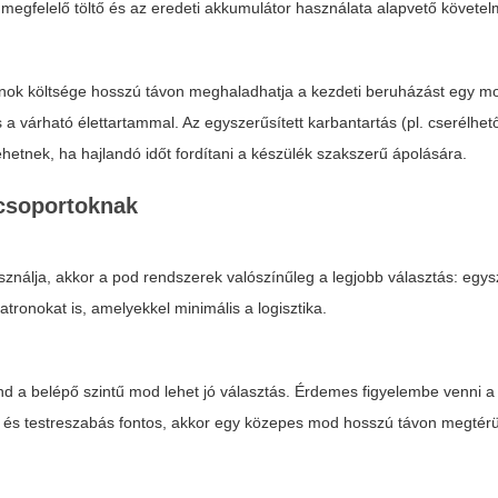
megfelelő töltő és az eredeti akkumulátor használata alapvető követel
nok költsége hosszú távon meghaladhatja a kezdeti beruházást egy m
 a várható élettartammal. Az egyszerűsített karbantartás (pl. cserélhet
ehetnek, ha hajlandó időt fordítani a készülék szakszerű ápolására.
 csoportoknak
ználja, akkor a pod rendszerek valószínűleg a legjobb választás: egysz
atronokat is, amelyekkel minimális a logisztika.
ind a belépő szintű mod lehet jó választás. Érdemes figyelembe venni a
z és testreszabás fontos, akkor egy közepes mod hosszú távon megtérü