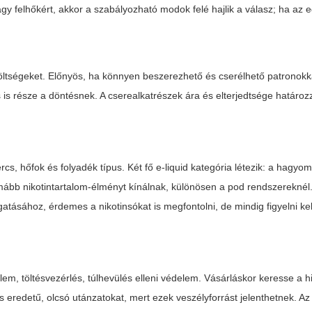
gy felhőkért, akkor a szabályozható modok felé hajlik a válasz; ha az
költségeket. Előnyös, ha könnyen beszerezhető és cserélhető patronokka
ás is része a döntésnek. A cserealkatrészek ára és elterjedtsége határo
cs, hőfok és folyadék típus. Két fő e-liquid kategória létezik: a hagy
 simább nikotintartalom-élményt kínálnak, különösen a pod rendszereknél
tásához, érdemes a nikotinsókat is megfontolni, de mindig figyelni kel
, töltésvezérlés, túlhevülés elleni védelem. Vásárláskor keresse a hit
 eredetű, olcsó utánzatokat, mert ezek veszélyforrást jelenthetnek. Az