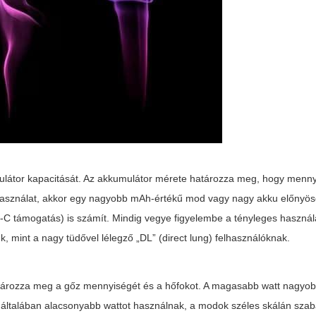
látor kapacitását. Az akkumulátor mérete határozza meg, hogy mennyi
s használat, akkor egy nagyobb mAh-értékű mod vagy nagy akku előnyös
B-C támogatás) is számít. Mindig vegye figyelembe a tényleges használa
 mint a nagy tüdővel lélegző „DL” (direct lung) felhasználóknak.
határozza meg a gőz mennyiségét és a hőfokot. A magasabb watt nagyob
ok általában alacsonyabb wattot használnak, a modok széles skálán sza