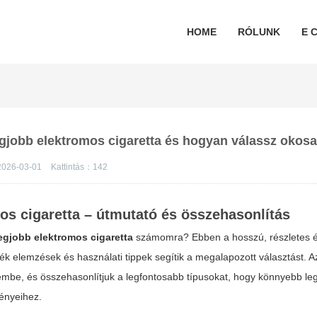
HOME
RÓLUNK
E C
legjobb elektromos cigaretta és hogyan válassz okos
026-03-01
Kattintás：
142
os cigaretta – útmutató és összehasonlítás
legjobb elektromos cigaretta
számomra? Ebben a hosszú, részletes 
ék elemzések és használati tippek segítik a megalapozott választást. 
embe, és összehasonlítjuk a legfontosabb típusokat, hogy könnyebb leg
gényeihez.