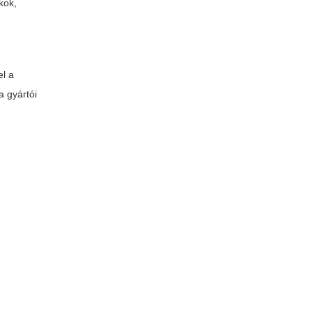
kok,
el a
a gyártói