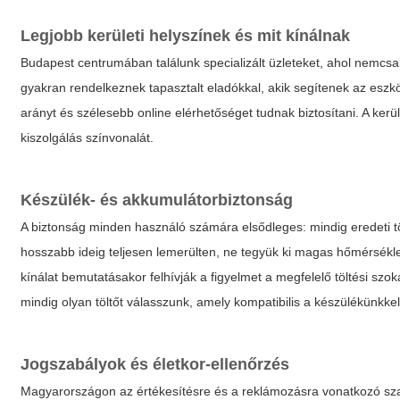
Legjobb kerületi helyszínek és mit kínálnak
Budapest centrumában találunk specializált üzleteket, ahol nemcsak 
gyakran rendelkeznek tapasztalt eladókkal, akik segítenek az eszkö
arányt és szélesebb online elérhetőséget tudnak biztosítani. A kerü
kiszolgálás színvonalát.
Készülék- és akkumulátorbiztonság
A biztonság minden használó számára elsődleges: mindig eredeti töl
hosszabb ideig teljesen lemerülten, ne tegyük ki magas hőmérsékle
kínálat bemutatásakor felhívják a figyelmet a megfelelő töltési szo
mindig olyan töltőt válasszunk, amely kompatibilis a készülékünkkel
Jogszabályok és életkor-ellenőrzés
Magyarországon az értékesítésre és a reklámozásra vonatkozó sza