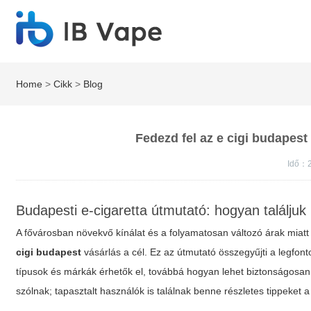
Home
>
Cikk
>
Blog
Fedezd fel az e cigi budapest 
Idő：
Budapesti e-cigaretta útmutató: hogyan találju
A fővárosban növekvő kínálat és a folyamatosan változó árak miatt
cigi budapest
vásárlás a cél. Ez az útmutató összegyűjti a legfon
típusok és márkák érhetők el, továbbá hogyan lehet biztonságosan
szólnak; tapasztalt használók is találnak benne részletes tippeket