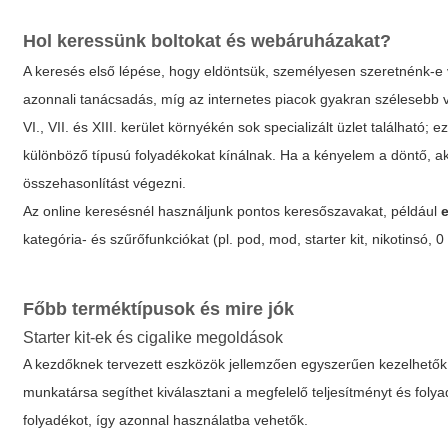
Hol keressünk boltokat és webáruházakat?
A keresés első lépése, hogy eldöntsük, személyesen szeretnénk-e vá
azonnali tanácsadás, míg az internetes piacok gyakran szélesebb 
VI., VII. és XIII. kerület környékén sok specializált üzlet található
különböző típusú folyadékokat kínálnak. Ha a kényelem a döntő, a
összehasonlítást végezni.
Az online keresésnél használjunk pontos keresőszavakat, például
kategória- és szűrőfunkciókat (pl. pod, mod, starter kit, nikotinsó, 0
Főbb terméktípusok és mire jók
Starter kit-ek és cigalike megoldások
A kezdőknek tervezett eszközök jellemzően egyszerűen kezelhető
munkatársa segíthet kiválasztani a megfelelő teljesítményt és folyadé
folyadékot, így azonnal használatba vehetők.