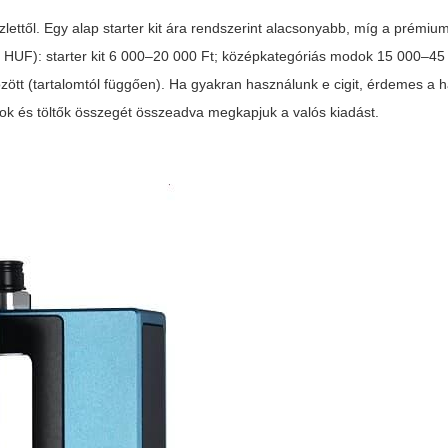
zlettől. Egy alap starter kit ára rendszerint alacsonyabb, míg a prémi
, HUF): starter kit 6 000–20 000 Ft; középkategóriás modok 15 000–45
ött (tartalomtól függően). Ha gyakran használunk e cigit, érdemes a ha
rok és töltők összegét összeadva megkapjuk a valós kiadást.