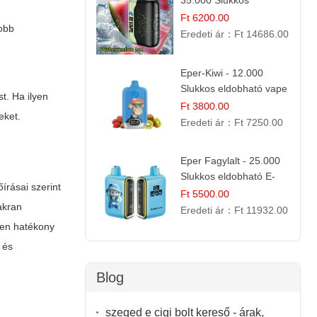
35.000 Slukkos
eldobható vape |
Ft 6200.00
yobb
IBVape Bar Frissítő
Eredeti ár：
Ft 14686.00
Nyári Íz
Eper-Kiwi - 12.000
Slukkos eldobható vape
t. Ha ilyen
| Friss Gyümölcs
Ft 3800.00
eket.
Kombináció
Eredeti ár：
Ft 7250.00
Eper Fagylalt - 25.000
Slukkos eldobható E-
írásai szerint
cigaretta | Édes
Ft 5500.00
akran
Desszert Íz
Eredeti ár：
Ft 11932.00
ösen hatékony
 és
Blog
szeged e cigi bolt kereső - árak,