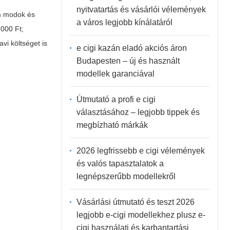
nyitvatartás és vásárlói vélemények
um modok és
a város legjobb kínálatáról
 000 Ft;
vi költséget is
e cigi kazán eladó akciós áron
Budapesten – új és használt
modellek garanciával
Útmutató a profi e cigi
választásához – legjobb tippek és
megbízható márkák
2026 legfrissebb e cigi vélemények
és valós tapasztalatok a
legnépszerűbb modellekről
Vásárlási útmutató és teszt 2026
legjobb e-cigi modellekhez plusz e-
cigi használati és karbantartási