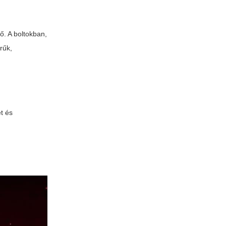
ő. A boltokban,
rűk,
et és