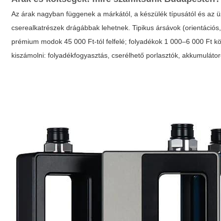
Az árak nagyban függenek a márkától, a készülék típusától és az ü
cserealkatrészek drágábbak lehetnek. Tipikus ársávok (orientációs
prémium modok 45 000 Ft-tól felfelé; folyadékok 1 000–6 000 Ft köz
kiszámolni: folyadékfogyasztás, cserélhető porlasztók, akkumuláto