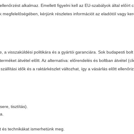
-ellenőrzést alkalmaz. Emellett figyelni kell az EU-szabályok által előír
k megfelelőségében, kérjünk részletes információt az eladótól vagy ke
e, a visszaküldési politikára és a gyártói garanciára. Sok budapesti bolt 
méket átvétel előtt. Az alternatíva: előrendelés és boltban átvétel (cli
llítási idők és a raktárkészlet változhat, így a vásárlás előtt ellenőri
re, tisztítás).
a.
t és technikákat ismerhetünk meg.