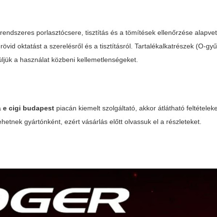
endszeres porlasztócsere, tisztítás és a tömítések ellenőrzése alapvet
övid oktatást a szerelésről és a tisztításról. Tartalékalkatrészek (O-gyű
rüljük a használat közbeni kellemetlenségeket.
a
e cigi budapest
piacán kiemelt szolgáltató, akkor átlátható feltételek
lehetnek gyártónként, ezért vásárlás előtt olvassuk el a részleteket.