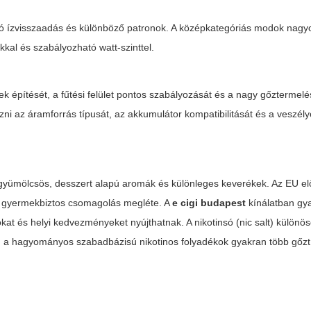
, jó ízvisszaadás és különböző patronok. A középkategóriás modok nag
kkal és szabályozható watt-szinttel.
k építését, a fűtési felület pontos szabályozását és a nagy gőztermelés
i az áramforrás típusát, az akkumulátor kompatibilitását és a veszély
, gyümölcsös, desszert alapú aromák és különleges keverékek. Az EU elő
 és gyermekbiztos csomagolás megléte. A
e cigi budapest
kínálatban gy
lokat és helyi kedvezményeket nyújthatnak. A nikotinsó (nic salt) külön
míg a hagyományos szabadbázisú nikotinos folyadékok gyakran több gőzt