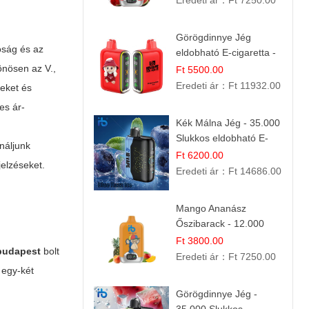
Eredeti ár：
Ft 7250.00
Görögdinnye Jég
óság és az
eldobható E-cigaretta -
25.000 Slukk | Frissítő
önösen az V.,
Ft 5500.00
Nyári Íz
Eredeti ár：
Ft 11932.00
zeket és
es ár-
Kék Málna Jég - 35.000
Slukkos eldobható E-
náljunk
cigaretta | Frissítő
Ft 6200.00
jelzéseket.
Ízélmény
Eredeti ár：
Ft 14686.00
Mango Ananász
Őszibarack - 12.000
Slukkos eldobható e-
Ft 3800.00
 budapest
bolt
Cigaretta
Eredeti ár：
Ft 7250.00
s egy-két
Görögdinnye Jég -