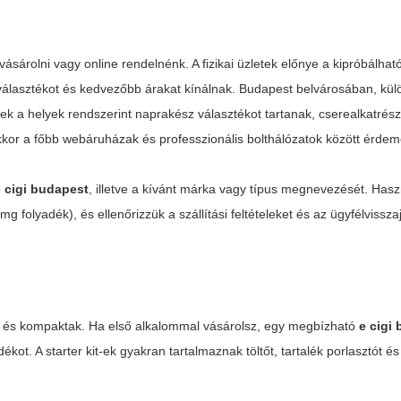
sárolni vagy online rendelnénk. A fizikai üzletek előnye a kipróbálhat
választékot és kedvezőbb árakat kínálnak. Budapest belvárosában, kül
; ezek a helyek rendszerint naprakész választékot tartanak, cserealkatrés
kkor a főbb webáruházak és professzionális bolthálózatok között érdem
e cigi budapest
, illetve a kívánt márka vagy típus megnevezését. Hasz
 mg folyadék), és ellenőrizzük a szállítási feltételeket és az ügyfélvissza
k és kompaktak. Ha első alkalommal vásárolsz, egy megbízható
e cigi
kot. A starter kit-ek gyakran tartalmaznak töltőt, tartalék porlasztót é