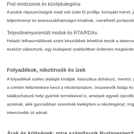
Pod rendszerek és középkategória
A podok népszerűségük miatt sok üzlet fő profilja: kompakt méret
teljesítményt és testreszabhatóságot kínálnak, cserélhető porlasztó
Teljesítményorientált modok és RTA/RDAs
Haladó felhasználóknak szánt készülékek lehetővé teszik a tekercse
eszközt választunk, egy budapesti szakboltban érdemes megkérdezn
Folyadékok, nikotinsók és ízek
A folyadékok széles skáláját kínálják: klasszikus dohányíz, mentol
a címkén feltüntetésre kerül a nikotintartalom, összetevők listája
találkozhatunk helyi gyártók termékeivel is, amelyek egyedi ízprofi
azoknak, akik gyorsabban szeretnék kielégíteni a nikotinigényt, 
intenzívebb ízt adnak.
Árak és költségek: mire számítsunk Budapesten?