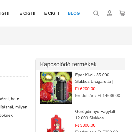
IGI III
E CIGI II
E CIGI I
BLOG
Kapcsolódó termékek
Eper Kiwi - 35.000
Slukkos E-cigaretta |
IBVape Bar Friss
Ft 6200.00
Gyümölcs Ízek
Eredeti ár：
Ft 14686.00
nézni, ha
e
ításnál, milyen
Görögdinnye Fagylalt -
zdőknek
12.000 Slukkos
eldobható e-Cigaretta
Ft 3800.00