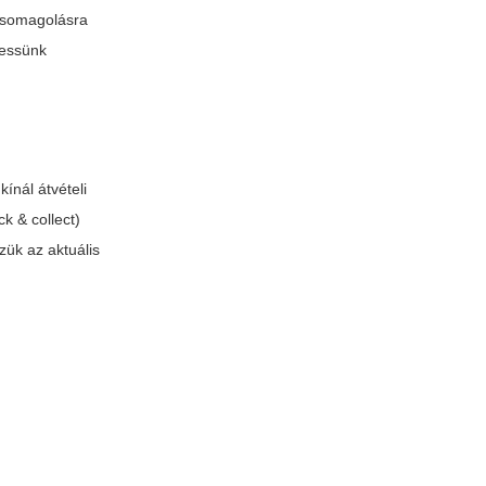
t csomagolásra
ressünk
kínál átvételi
ck & collect)
zzük az aktuális