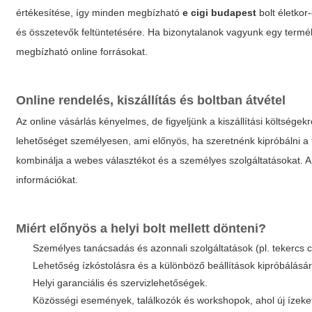
értékesítése, így minden megbízható
e cigi budapest
bolt életkor
és összetevők feltüntetésére. Ha bizonytalanok vagyunk egy termé
megbízható online forrásokat.
Online rendelés, kiszállítás és boltban átvétel
Az online vásárlás kényelmes, de figyeljünk a kiszállítási költségekr
lehetőséget személyesen, ami előnyös, ha szeretnénk kipróbálni a ter
kombinálja a webes választékot és a személyes szolgáltatásokat. A szá
információkat.
Miért előnyös a helyi bolt mellett dönteni?
Személyes tanácsadás és azonnali szolgáltatások (pl. tekercs cse
Lehetőség ízkóstolásra és a különböző beállítások kipróbálásár
Helyi garanciális és szervizlehetőségek.
Közösségi események, találkozók és workshopok, ahol új ízeke