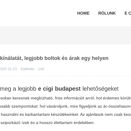
HOME
RÓLUNK
E C
kínálatát, legjobb boltok és árak egy helyen
2025-11-23
Kattintás：
148
k meg a legjobb
e cigi budapest
lehetőségeket
 sokan keresnek megbízható, friss információt arról, hol érdemes körül
tosabb szempontokat: hol vásároljunk, mire figyeljünk az ár-összehasonl
 használni és karbantartani készülékeinket. Az ajánlások nem csak ke
 a sziporkázó ízek és a hosszú élettartam érdekében.