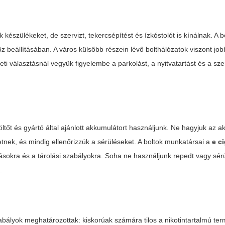
készülékeket, de szervizt, tekercsépítést és ízkóstolót is kínálnak. A b
z beállításában. A város külsőbb részein lévő bolthálózatok viszont job
leti választásnál vegyük figyelembe a parkolást, a nyitvatartást és a s
tőt és gyártó által ajánlott akkumulátort használjunk. Ne hagyjuk az a
tnek, és mindig ellenőrizzük a sérüléseket. A boltok munkatársai a
e c
kásokra és a tárolási szabályokra. Soha ne használjunk repedt vagy sérül
.
bályok meghatározottak: kiskorúak számára tilos a nikotintartalmú te