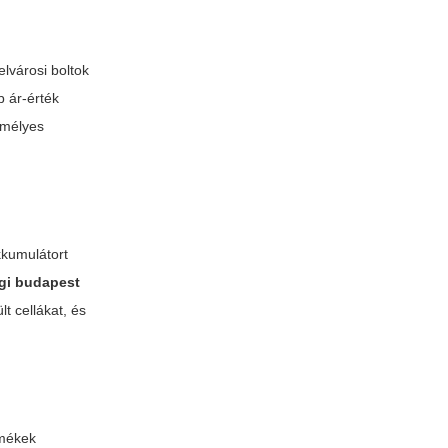
elvárosi boltok
b ár-érték
zemélyes
kkumulátort
igi budapest
t cellákat, és
rmékek