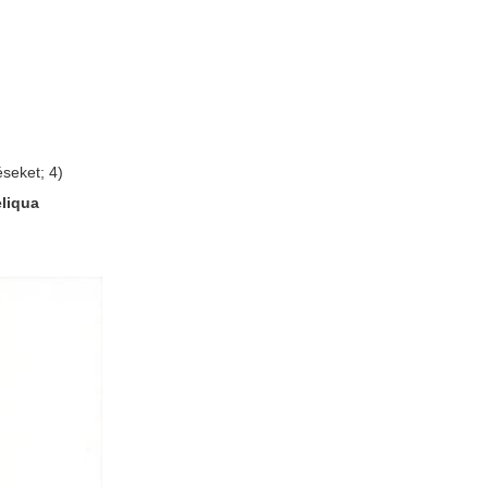
éseket; 4)
eliqua