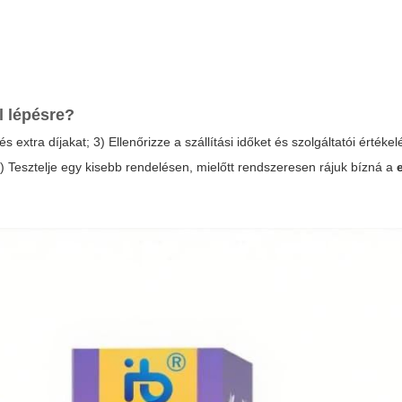
l lépésre?
s extra díjakat; 3) Ellenőrizze a szállítási időket és szolgáltatói értékel
t; 5) Tesztelje egy kisebb rendelésen, mielőtt rendszeresen rájuk bízná a