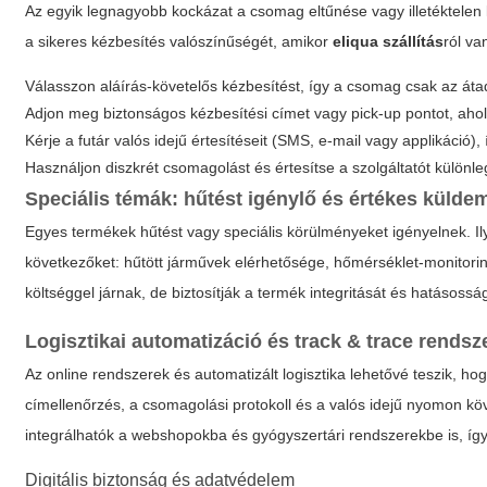
Az egyik legnagyobb kockázat a csomag eltűnése vagy illetéktelen k
a sikeres kézbesítés valószínűségét, amikor
eliqua szállítás
ról va
Válasszon aláírás-követelős kézbesítést, így a csomag csak az átad
Adjon meg biztonságos kézbesítési címet vagy pick-up pontot, aho
Kérje a futár valós idejű értesítéseit (SMS, e-mail vagy applikáció)
Használjon diszkrét csomagolást és értesítse a szolgáltatót különle
Speciális témák: hűtést igénylő és értékes küld
Egyes termékek hűtést vagy speciális körülményeket igényelnek. I
következőket: hűtött járművek elérhetősége, hőmérséklet-monitorin
költséggel járnak, de biztosítják a termék integritását és hatásossá
Logisztikai automatizáció és track & trace rendsz
Az online rendszerek és automatizált logisztika lehetővé teszik, h
címellenőrzés, a csomagolási protokoll és a valós idejű nyomon kö
integrálhatók a webshopokba és gyógyszertári rendszerekbe is, íg
Digitális biztonság és adatvédelem