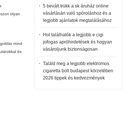
5 bevált trükk a sk áruház online
s
vásárlásán való spóroláshoz és a
sszon olyan
legjobb ajánlatok megtalálásához
Hol találhatók a legjobb e cigi
jofogas apróhirdetések és hogyan
egoldás mind
vásároljunk biztonságosan
futárokkal és
Találd meg a legjobb elektromos
cigaretta bolt budapest körzetében
2026 tippek és kedvezmények