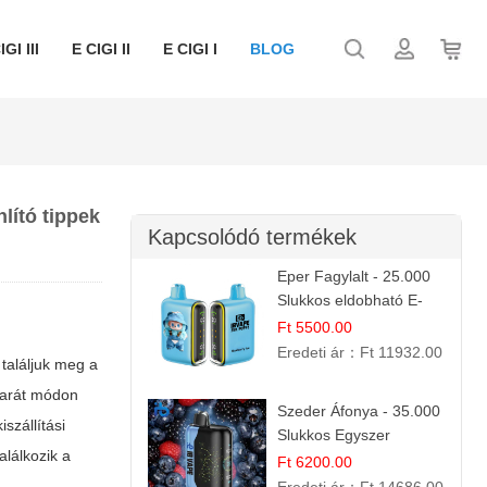
IGI III
E CIGI II
E CIGI I
BLOG
lító tippek
Kapcsolódó termékek
Eper Fagylalt - 25.000
Slukkos eldobható E-
cigaretta | Édes
Ft 5500.00
Desszert Íz
Eredeti ár：
Ft 11932.00
találjuk meg a
barát módon
Szeder Áfonya - 35.000
szállítási
Slukkos Egyszer
alálkozik a
Használatos E-cigaretta
Ft 6200.00
| Prémium Ízélmény