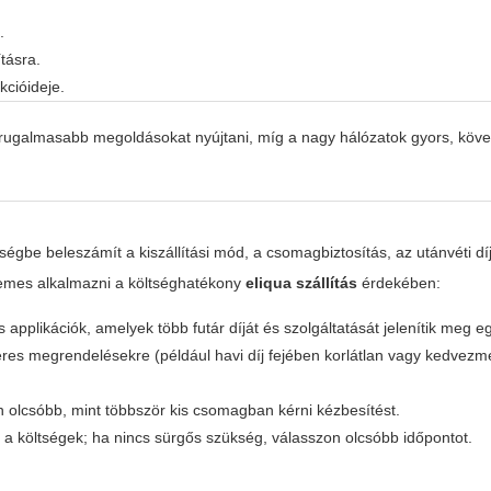
.
tásra.
kcióideje.
 rugalmasabb megoldásokat nyújtani, míg a nagy hálózatok gyors, köv
tségbe beleszámít a kiszállítási mód, a csomagbiztosítás, az utánvéti dí
demes alkalmazni a költséghatékony
eliqua szállítás
érdekében:
pplikációk, amelyek több futár díját és szolgáltatását jelenítik meg e
res megrendelésekre (például havi díj fejében korlátlan vagy kedvez
 olcsóbb, mint többször kis csomagban kérni kézbesítést.
 a költségek; ha nincs sürgős szükség, válasszon olcsóbb időpontot.