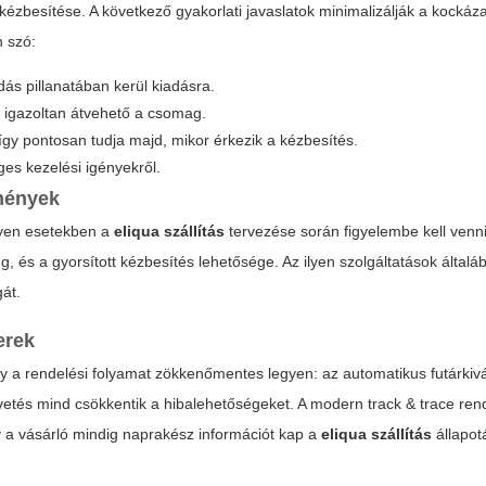
ézbesítése. A következő gyakorlati javaslatok minimalizálják a kockáza
n szó:
ás pillanatában kerül kiadásra.
l igazoltan átvehető a csomag.
, így pontosan tudja majd, mikor érkezik a kézbesítés.
ges kezelési igényekről.
emények
lyen esetekben a
eliqua szállítás
tervezése során figyelembe kell venn
g, és a gyorsított kézbesítés lehetősége. Az ilyen szolgáltatások álta
gát.
erek
ogy a rendelési folyamat zökkenőmentes legyen: az automatikus futárkivá
vetés mind csökkentik a hibalehetőségeket. A modern track & trace re
y a vásárló mindig naprakész információt kap a
eliqua szállítás
állapotá