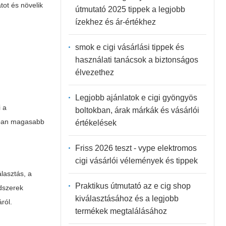
tot és növelik
útmutató 2025 tippek a legjobb
ízekhez és ár-értékhez
smok e cigi vásárlási tippek és
használati tanácsok a biztonságos
élvezethez
Legjobb ajánlatok e cigi gyöngyös
i a
boltokban, árak márkák és vásárlói
lában magasabb
értékelések
Friss 2026 teszt - vype elektromos
cigi vásárlói vélemények és tippek
lasztás, a
Praktikus útmutató az e cig shop
ndszerek
kiválasztásához és a legjobb
ról.
termékek megtalálásához