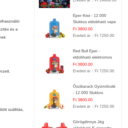
Eredeti ár：
Ft 14686.00
Eper-Kiwi - 12.000
elhasználói
Slukkos eldobható vape
| Friss Gyümölcs
Ft 3800.00
zítés és a
Kombináció
Eredeti ár：
Ft 7250.00
rnek
Red Bull Eper -
eldobható elektromos
cigi | Energizáló
Ft 3800.00
Gyümölcs Íz
Eredeti ár：
Ft 7250.00
mzett.
Őszibarack Gyümölcslé
- 12.000 Slukkos
eldobható e-Cigaretta |
Ft 3800.00
Friss Gyümölcs Íz
Eredeti ár：
Ft 7250.00
ött szállítás,
Görögdinnye Jég