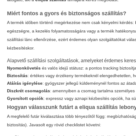
Miért fontos a gyors és biztonságos szállítás?
A termék időben történő megérkezése nem csak kényelmi kérdés: bi
egészségre, a kezelés folyamatosságára vagy a termék hatékonys
szállítási lánc ellenőrzése, ezért érdemes olyan szolgáltatókat vála
kézbesítéskor.
Alapvető szállítási szolgáltatások, amelyeket érdemes keres
Nyomonkövetés
és valós idejű státusz: a pontos tracking biztosít
Biztosítás
: értékes vagy érzékeny termékeknél elengedhetetlen, ho
Aláírás igénylése
: gyógyszer jellegű küldeménynél fontos az áta
Diszkrét csomagolás
: amennyiben a csomag tartalma személyes vag
Gyorsított opciók
: expressz vagy aznapi kézbesítés opciók, ha s
Hogyan válasszunk futárt a
eliqua szállítás
lebony
A megfelelő futár kiválasztása több tényezőtől függ: megbízhatóság, á
biztosítás). Javasolt egy rövid checklistet követni: