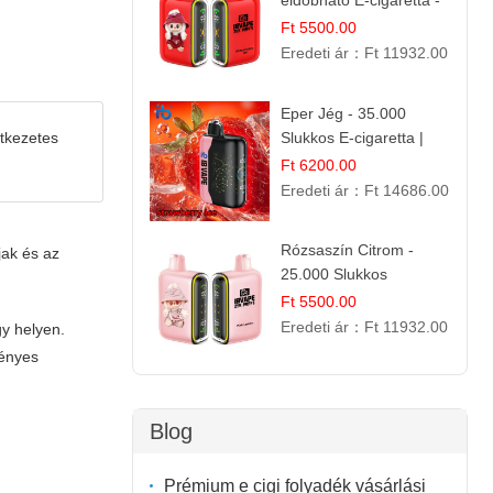
eldobható E-cigaretta -
25.000 Slukk | Frissítő
Ft 5500.00
Nyári Íz
Eredeti ár：
Ft 11932.00
Eper Jég - 35.000
Slukkos E-cigaretta |
etkezetes
IBVape Bar
Ft 6200.00
Eredeti ár：
Ft 14686.00
Rózsaszín Citrom -
jak és az
25.000 Slukkos
eldobható e-Cigaretta |
Ft 5500.00
IBvape Bar
Eredeti ár：
Ft 11932.00
gy helyen.
ményes
Blog
Prémium e cigi folyadék vásárlási