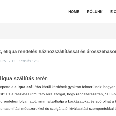
HOME
RÓLUNK
E C
, eliqua rendelés házhozszállítással és árösszehason
025-12-12
Kattintás：
252
liqua szállítás
terén
zepette a
eliqua szállítás
körüli kérdések gyakran felmerülnek: hogyan 
t? Ez a részletes útmutató arra szolgál, hogy rendszerezetten, SEO-
rendelési folyamatot, minimalizálhatja a kockázatokat és spórolhat a ki
zehasonlítási módszerekkel és szolgáltatói kiválasztási szempontokkal t