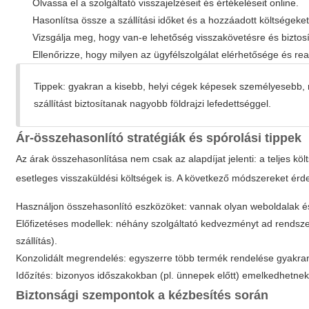
Olvassa el a szolgáltató visszajelzéseit és értékeléseit online.
Hasonlítsa össze a szállítási időket és a hozzáadott költségeket
Vizsgálja meg, hogy van-e lehetőség visszakövetésre és biztosí
Ellenőrizze, hogy milyen az ügyfélszolgálat elérhetősége és rea
Tippek: gyakran a kisebb, helyi cégek képesek személyesebb,
szállítást biztosítanak nagyobb földrajzi lefedettséggel.
Ár-összehasonlító stratégiák és spórolási tippek
Az árak összehasonlítása nem csak az alapdíjat jelenti: a teljes köl
esetleges visszaküldési költségek is. A következő módszereket ér
Használjon összehasonlító eszközöket: vannak olyan weboldalak és a
Előfizetéses modellek: néhány szolgáltató kedvezményt ad rendsze
szállítás).
Konzolidált megrendelés: egyszerre több termék rendelése gyakran
Időzítés: bizonyos időszakokban (pl. ünnepek előtt) emelkedhetnek
Biztonsági szempontok a kézbesítés során