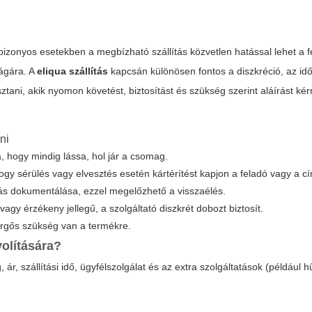
zonyos esetekben a megbízható szállítás közvetlen hatással lehet a f
ágára. A
eliqua szállítás
kapcsán különösen fontos a diszkréció, az idő
sztani, akik nyomon követést, biztosítást és szükség szerint aláírást ké
ni
ja, hogy mindig lássa, hol jár a csomag.
gy sérülés vagy elvesztés esetén kártérítést kapjon a feladó vagy a cí
dás dokumentálása, ezzel megelőzhető a visszaélés.
y érzékeny jellegű, a szolgáltató diszkrét dobozt biztosít.
ürgős szükség van a termékre.
olítására?
r, szállítási idő, ügyfélszolgálat és az extra szolgáltatások (például hűt