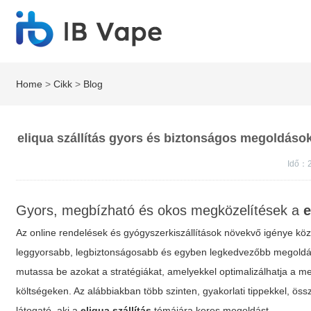
Home
>
Cikk
>
Blog
eliqua szállítás gyors és biztonságos megoldások
Idő：2
Gyors, megbízható és okos megközelítések a
e
Az online rendelések és gyógyszerkiszállítások növekvő igénye kö
leggyorsabb, legbiztonságosabb és egyben legkedvezőbb megoldás
mutassa be azokat a stratégiákat, amelyekkel optimalizálhatja a meg
költségeken. Az alábbiakban több szinten, gyakorlati tippekkel, öss
látogató, aki a
eliqua szállítás
témájára keres megoldást.