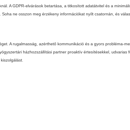
ál. A GDPR-elvárások betartása, a titkosított adatátvitel és a minimáli
. Soha ne osszon meg érzékeny információkat nyílt csatornán, és vála
ttséget. A rugalmasság, azérthető kommunikáció és a gyors probléma-m
yógyszertári házhozszállítási partner proaktív értesítésekkel, udvarias 
kiszolgálást.