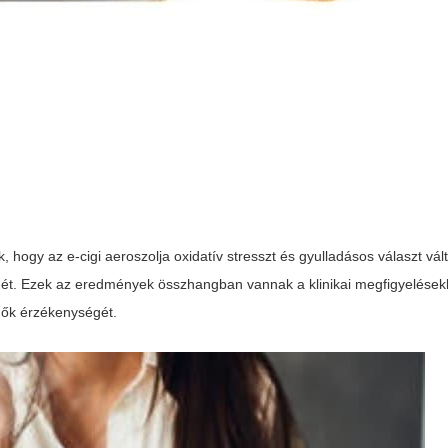
k, hogy az e-cigi aeroszolja oxidatív stresszt és gyulladásos választ vált
gét. Ezek az eredmények összhangban vannak a klinikai megfigyelésekk
rgők érzékenységét.