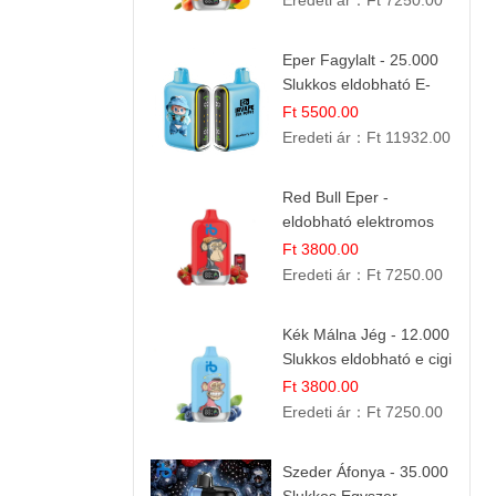
Eredeti ár：
Ft 7250.00
Eper Fagylalt - 25.000
Slukkos eldobható E-
cigaretta | Édes
Ft 5500.00
Desszert Íz
Eredeti ár：
Ft 11932.00
Red Bull Eper -
eldobható elektromos
cigi | Energizáló
Ft 3800.00
Gyümölcs Íz
Eredeti ár：
Ft 7250.00
Kék Málna Jég - 12.000
Slukkos eldobható e cigi
| Frissítő Bogyós Íz
Ft 3800.00
Eredeti ár：
Ft 7250.00
Szeder Áfonya - 35.000