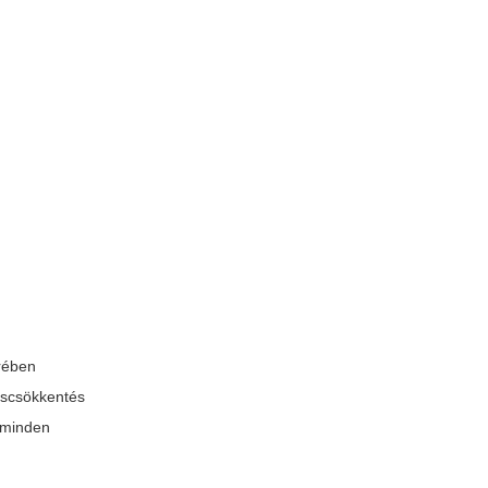
örében
áscsökkentés
k minden