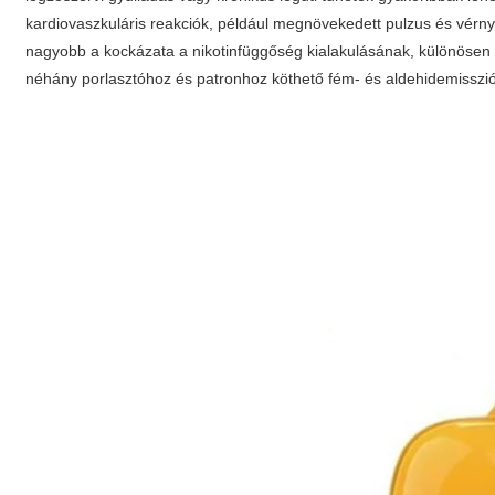
kardiovaszkuláris reakciók, például megnövekedett pulzus és vérny
nagyobb a kockázata a nikotinfüggőség kialakulásának, különösen f
néhány porlasztóhoz és patronhoz köthető fém- és aldehidemisszió