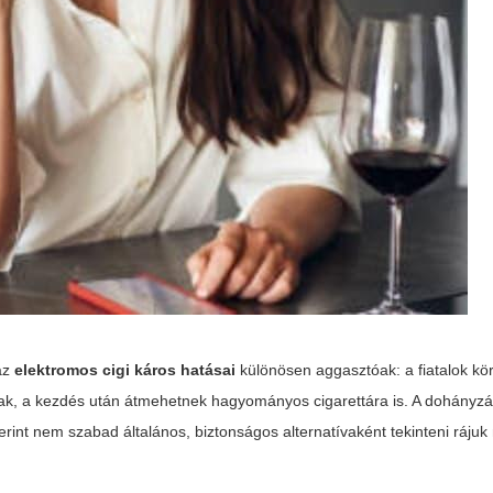
 az
elektromos cigi káros hatásai
különösen aggasztóak: a fiatalok k
tak, a kezdés után átmehetnek hagyományos cigarettára is. A dohányz
zerint nem szabad általános, biztonságos alternatívaként tekinteni ráju