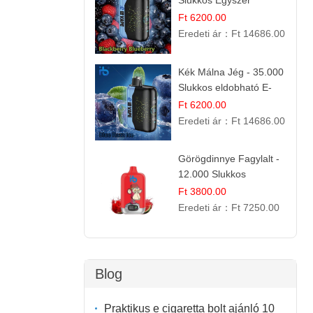
Slukkos Egyszer
Használatos E-cigaretta
Ft 6200.00
| Prémium Ízélmény
Eredeti ár：
Ft 14686.00
Kék Málna Jég - 35.000
Slukkos eldobható E-
cigaretta | Frissítő
Ft 6200.00
Ízélmény
Eredeti ár：
Ft 14686.00
Görögdinnye Fagylalt -
12.000 Slukkos
eldobható e-Cigaretta
Ft 3800.00
Eredeti ár：
Ft 7250.00
Blog
Praktikus e cigaretta bolt ajánló 10