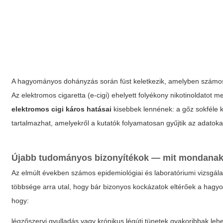
A hagyományos dohányzás során füst keletkezik, amelyben számos 
Az elektromos cigaretta (e-cigi) ehelyett folyékony nikotinoldatot 
elektromos cigi káros hatásai
kisebbek lennének: a gőz sokféle 
tartalmazhat, amelyekről a kutatók folyamatosan gyűjtik az adatoka
Újabb tudományos bizonyítékok — mit mondanak
Az elmúlt években számos epidemiológiai és laboratóriumi vizsgála
többsége arra utal, hogy bár bizonyos kockázatok eltérőek a hagyom
hogy:
légzőszervi gyulladás vagy krónikus légúti tünetek gyakoribbak leh