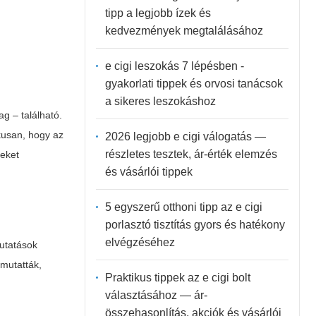
tipp a legjobb ízek és
kedvezmények megtalálásához
e cigi leszokás 7 lépésben -
gyakorlati tippek és orvosi tanácsok
a sikeres leszokáshoz
g – található.
ikusan, hogy az
2026 legjobb e cigi válogatás —
részletes tesztek, ár-érték elemzés
seket
és vásárlói tippek
5 egyszerű otthoni tipp az e cigi
porlasztó tisztítás gyors és hatékony
elvégzéséhez
kutatások
imutatták,
Praktikus tippek az e cigi bolt
választásához — ár-
összehasonlítás, akciók és vásárlói