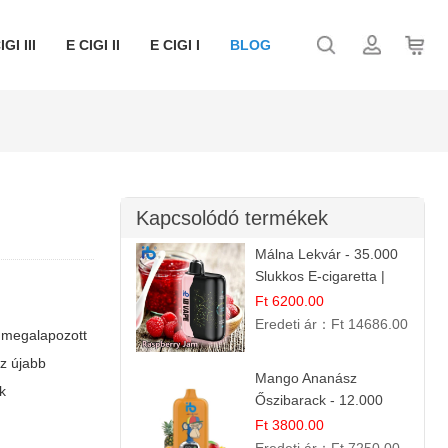
IGI III
E CIGI II
E CIGI I
BLOG
Kapcsolódó termékek
Málna Lekvár - 35.000
Slukkos E-cigaretta |
IBVape Bar Édes
Ft 6200.00
Gyümölcs Íz
Eredeti ár：
Ft 14686.00
s megalapozott
z újabb
Mango Ananász
k
Őszibarack - 12.000
Slukkos eldobható e-
Ft 3800.00
Cigaretta