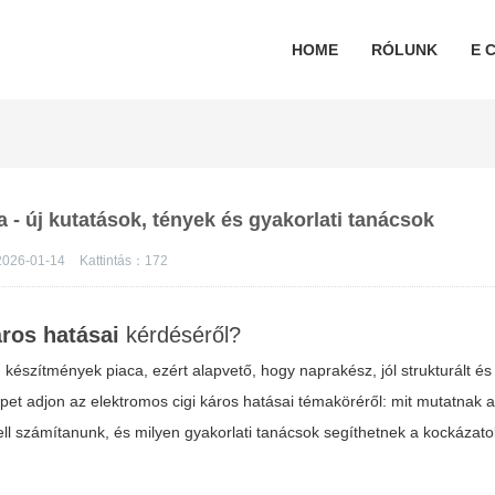
HOME
RÓLUNK
E C
 - új kutatások, tények és gyakorlati tanácsok
026-01-14
Kattintás：
172
áros hatásai
kérdéséről?
ú készítmények piaca, ezért alapvető, hogy naprakész, jól strukturált é
képet adjon az
elektromos cigi káros hatásai
témaköréről: mit mutatnak a
l számítanunk, és milyen gyakorlati tanácsok segíthetnek a kockázato