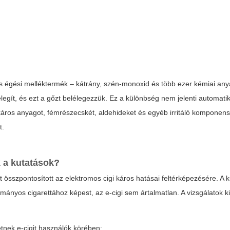
égési melléktermék – kátrány, szén-monoxid és több ezer kémiai anya
melegít, és ezt a gőzt belélegezzük. Ez a különbség nem jelenti automat
káros anyagot, fémrészecskét, aldehideket és egyéb irritáló komponen
t.
 a kutatások?
t összpontosított az
elektromos cigi káros hatásai
feltérképezésére. A 
ányos cigarettához képest, az e-cigi sem ártalmatlan. A vizsgálatok k
etnek e-cigit használók körében;