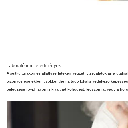
Laboratóriumi eredmények
A sejtkultúrákon és állatkísérleteken végzett vizsgálatok arra utalna
bizonyos esetekben csökkentheti a tüdő lokális védekező képessé
belégzése rövid távon is kiválthat köhögést, légszomjat vagy a hö