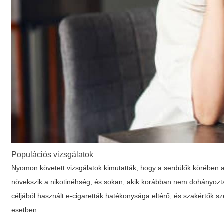
Populációs vizsgálatok
Nyomon követett vizsgálatok kimutatták, hogy a serdülők körében
növekszik a nikotinéhség, és sokan, akik korábban nem dohányoz
céljából használt e-cigaretták hatékonysága eltérő, és szakértők s
esetben.