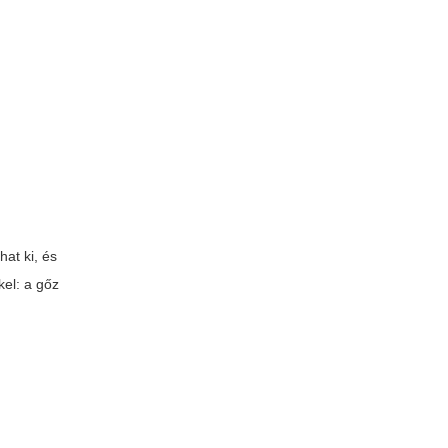
hat ki, és
el: a gőz