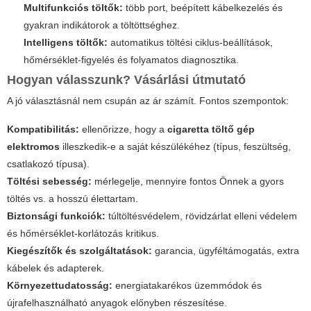
Multifunkciós töltők:
több port, beépített kábelkezelés és
gyakran indikátorok a töltöttséghez.
Intelligens töltők:
automatikus töltési ciklus-beállítások,
hőmérséklet-figyelés és folyamatos diagnosztika.
Hogyan válasszunk? Vásárlási útmutató
A jó választásnál nem csupán az ár számít. Fontos szempontok:
Kompatibilitás:
ellenőrizze, hogy a
cigaretta töltő gép
elektromos
illeszkedik-e a saját készülékéhez (típus, feszültség,
csatlakozó típusa).
Töltési sebesség:
mérlegelje, mennyire fontos Önnek a gyors
töltés vs. a hosszú élettartam.
Biztonsági funkciók:
túltöltésvédelem, rövidzárlat elleni védelem
és hőmérséklet-korlátozás kritikus.
Kiegészítők és szolgáltatások:
garancia, ügyféltámogatás, extra
kábelek és adapterek.
Környezettudatosság:
energiatakarékos üzemmódok és
újrafelhasználható anyagok előnyben részesítése.