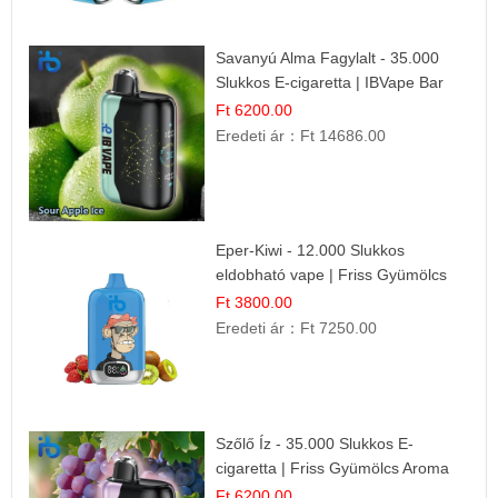
Savanyú Alma Fagylalt - 35.000
Slukkos E-cigaretta | IBVape Bar
Ft 6200.00
Eredeti ár：
Ft 14686.00
Eper-Kiwi - 12.000 Slukkos
eldobható vape | Friss Gyümölcs
Kombináció
Ft 3800.00
Eredeti ár：
Ft 7250.00
Szőlő Íz - 35.000 Slukkos E-
cigaretta | Friss Gyümölcs Aroma
Ft 6200.00