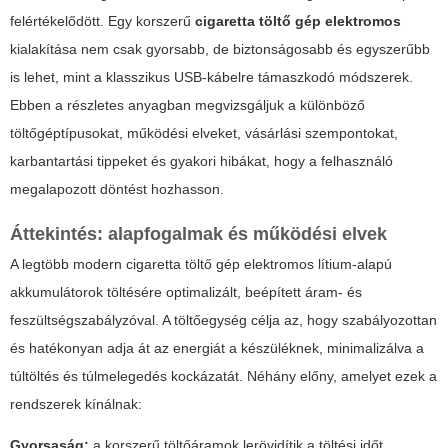
felértékelődött. Egy korszerű
cigaretta töltő gép elektromos
kialakítása nem csak gyorsabb, de biztonságosabb és egyszerűbb
is lehet, mint a klasszikus USB-kábelre támaszkodó módszerek.
Ebben a részletes anyagban megvizsgáljuk a különböző
töltőgéptípusokat, működési elveket, vásárlási szempontokat,
karbantartási tippeket és gyakori hibákat, hogy a felhasználó
megalapozott döntést hozhasson.
Áttekintés: alapfogalmak és működési elvek
A legtöbb modern
cigaretta töltő gép elektromos
lítium-alapú
akkumulátorok töltésére optimalizált, beépített áram- és
feszültségszabályzóval. A töltőegység célja az, hogy szabályozottan
és hatékonyan adja át az energiát a készüléknek, minimalizálva a
túltöltés és túlmelegedés kockázatát. Néhány előny, amelyet ezek a
rendszerek kínálnak:
Gyorsaság:
a korszerű töltőáramok lerövidítik a töltési időt.