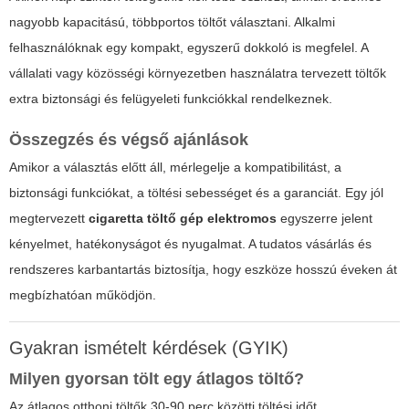
nagyobb kapacitású, többportos töltőt választani. Alkalmi
felhasználóknak egy kompakt, egyszerű dokkoló is megfelel. A
vállalati vagy közösségi környezetben használatra tervezett töltők
extra biztonsági és felügyeleti funkciókkal rendelkeznek.
Összegzés és végső ajánlások
Amikor a választás előtt áll, mérlegelje a kompatibilitást, a
biztonsági funkciókat, a töltési sebességet és a garanciát. Egy jól
megtervezett
cigaretta töltő gép elektromos
egyszerre jelent
kényelmet, hatékonyságot és nyugalmat. A tudatos vásárlás és
rendszeres karbantartás biztosítja, hogy eszköze hosszú éveken át
megbízhatóan működjön.
Gyakran ismételt kérdések (GYIK)
Milyen gyorsan tölt egy átlagos töltő?
Az átlagos otthoni töltők 30-90 perc közötti töltési időt