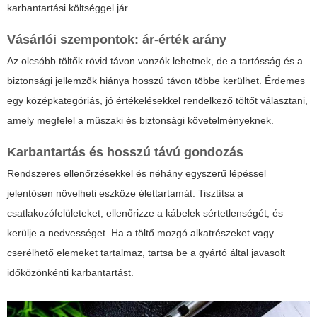
karbantartási költséggel jár.
Vásárlói szempontok: ár-érték arány
Az olcsóbb töltők rövid távon vonzók lehetnek, de a tartósság és a
biztonsági jellemzők hiánya hosszú távon többe kerülhet. Érdemes
egy középkategóriás, jó értékelésekkel rendelkező töltőt választani,
amely megfelel a műszaki és biztonsági követelményeknek.
Karbantartás és hosszú távú gondozás
Rendszeres ellenőrzésekkel és néhány egyszerű lépéssel
jelentősen növelheti eszköze élettartamát. Tisztítsa a
csatlakozófelületeket, ellenőrizze a kábelek sértetlenségét, és
kerülje a nedvességet. Ha a töltő mozgó alkatrészeket vagy
cserélhető elemeket tartalmaz, tartsa be a gyártó által javasolt
időközönkénti karbantartást.