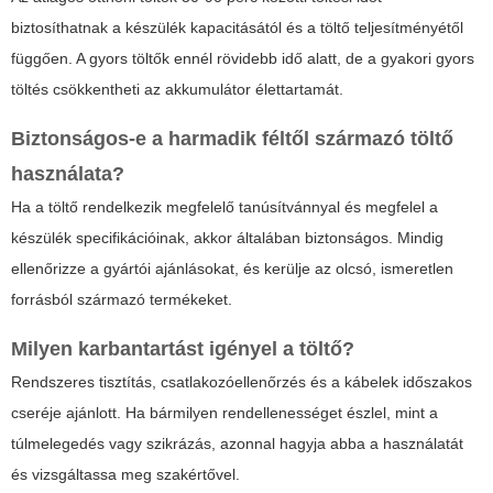
biztosíthatnak a készülék kapacitásától és a töltő teljesítményétől
függően. A gyors töltők ennél rövidebb idő alatt, de a gyakori gyors
töltés csökkentheti az akkumulátor élettartamát.
Biztonságos-e a harmadik féltől származó töltő
használata?
Ha a töltő rendelkezik megfelelő tanúsítvánnyal és megfelel a
készülék specifikációinak, akkor általában biztonságos. Mindig
ellenőrizze a gyártói ajánlásokat, és kerülje az olcsó, ismeretlen
forrásból származó termékeket.
Milyen karbantartást igényel a töltő?
Rendszeres tisztítás, csatlakozóellenőrzés és a kábelek időszakos
cseréje ajánlott. Ha bármilyen rendellenességet észlel, mint a
túlmelegedés vagy szikrázás, azonnal hagyja abba a használatát
és vizsgáltassa meg szakértővel.