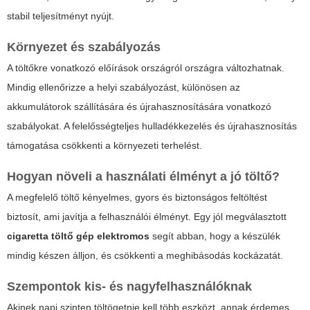
stabil teljesítményt nyújt.
Környezet és szabályozás
A töltőkre vonatkozó előírások országról országra változhatnak.
Mindig ellenőrizze a helyi szabályozást, különösen az
akkumulátorok szállítására és újrahasznosítására vonatkozó
szabályokat. A felelősségteljes hulladékkezelés és újrahasznosítás
támogatása csökkenti a környezeti terhelést.
Hogyan növeli a használati élményt a jó töltő?
A megfelelő töltő kényelmes, gyors és biztonságos feltöltést
biztosít, ami javítja a felhasználói élményt. Egy jól megválasztott
cigaretta töltő gép elektromos
segít abban, hogy a készülék
mindig készen álljon, és csökkenti a meghibásodás kockázatát.
Szempontok kis- és nagyfelhasználóknak
Akinek napi szinten töltögetnie kell több eszközt, annak érdemes