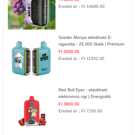
Eredeti ár：
Ft 14686.00
Szeder Áfonya eldobható E-
cigaretta - 25.000 Slukk | Prémium
Gyümölcs Íz
Ft 5500.00
Eredeti ár：
Ft 11932.00
Red Bull Eper - eldobható
elektromos cigi | Energizáló
Gyümölcs Íz
Ft 3800.00
Eredeti ár：
Ft 7250.00