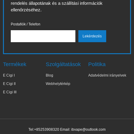
rendelés állapotának és a szállítási információk
ellenőrzéséhez.
Postafiók / Telefon
Termékek
Szolgáltatások
Politika
E Cigi I
Blog
Adatvédelmi irányelvek
E Cigi II
Webhelytérkép
E Cigi III
Tel:+85253908320 Email:
ibvape@outlook.com