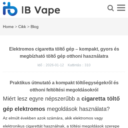
Home
>
Cikk
>
Blog
Elektromos cigaretta töltő gép – kompakt, gyors és
megbízható töltő gép otthoni használatra
Idő：2026-01-12
Kattintás：
310
Praktikus útmutató a kompakt töltőegységekről és
otthoni feltöltési megoldásokról
Miért lesz egyre népszerűbb a
cigaretta töltő
gép elektromos
megoldások használata?
Az elmúlt években azok számára, akik elektromos vagy
elektronikus cigarettát használnak, a töltési megoldások szerepe