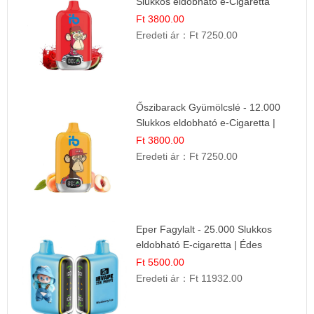
Slukkos eldobható e-Cigaretta
Ft 3800.00
Eredeti ár：
Ft 7250.00
Őszibarack Gyümölcslé - 12.000
Slukkos eldobható e-Cigaretta |
Friss Gyümölcs Íz
Ft 3800.00
Eredeti ár：
Ft 7250.00
Eper Fagylalt - 25.000 Slukkos
eldobható E-cigaretta | Édes
Desszert Íz
Ft 5500.00
Eredeti ár：
Ft 11932.00