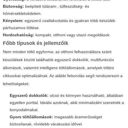
Biztonság:
beépített túláram-, túlfeszültség- és
hőmérsékletvédelem.
Kényelem:
egyszerű csatlakoztatás és gyakran több készülék
párhuzamos töltése.
Hordozhatóság:
kompakt, otthoni vagy utazó megoldások.
Főbb típusok és jellemzőik
Nem minden töltő egyforma: az otthoni felhasználásra szánt
készülékek között találhatók egyszerű dokkolók, multifunkciós
állomások, valamint intelligens töltőállomások, amelyek töltési
ciklusokat optimalizálnak. Az alábbi felsorolás segít rendszerezni a
lehetőségeket:
Egyszerű dokkolók:
olcsó és könnyen használható, általában
egyetlen porttal. Ideális azoknak, akik minimalizálni szeretnék a
bonyodalmakat.
Gyors töltőállomások:
magasabb áramerősséget
biztosítanak, rövidebb várakozási idővel.