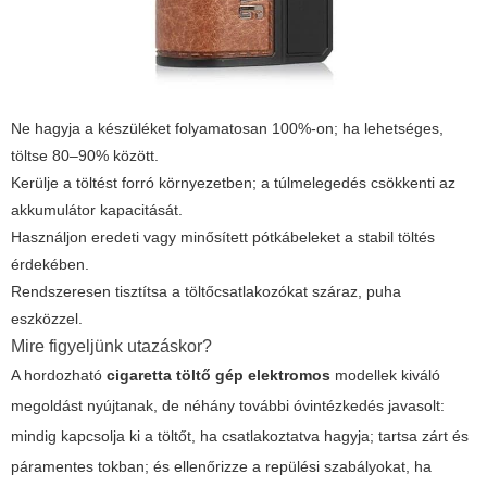
Ne hagyja a készüléket folyamatosan 100%-on; ha lehetséges,
töltse 80–90% között.
Kerülje a töltést forró környezetben; a túlmelegedés csökkenti az
akkumulátor kapacitását.
Használjon eredeti vagy minősített pótkábeleket a stabil töltés
érdekében.
Rendszeresen tisztítsa a töltőcsatlakozókat száraz, puha
eszközzel.
Mire figyeljünk utazáskor?
A hordozható
cigaretta töltő gép elektromos
modellek kiváló
megoldást nyújtanak, de néhány további óvintézkedés javasolt:
mindig kapcsolja ki a töltőt, ha csatlakoztatva hagyja; tartsa zárt és
páramentes tokban; és ellenőrizze a repülési szabályokat, ha