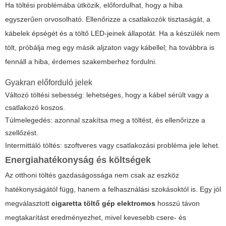
Ha töltési problémába ütközik, előfordulhat, hogy a hiba
egyszerűen orvosolható. Ellenőrizze a csatlakozók tisztaságát, a
kábelek épségét és a töltő LED-jeinek állapotát. Ha a készülék nem
tölt, próbálja meg egy másik aljzaton vagy kábellel; ha továbbra is
fennáll a hiba, érdemes szakemberhez fordulni.
Gyakran előforduló jelek
Változó töltési sebesség: lehetséges, hogy a kábel sérült vagy a
csatlakozó koszos.
Túlmelegedés: azonnal szakítsa meg a töltést, és ellenőrizze a
szellőzést.
Intermittáló töltés: szoftveres vagy csatlakozási probléma jele lehet.
Energiahatékonyság és költségek
Az otthoni töltés gazdaságossága nem csak az eszköz
hatékonyságától függ, hanem a felhasználási szokásoktól is. Egy jól
megválasztott
cigaretta töltő gép elektromos
hosszú távon
megtakarítást eredményezhet, mivel kevesebb csere- és