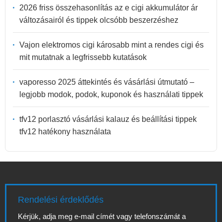
2026 friss összehasonlítás az e cigi akkumulátor ár
változásairól és tippek olcsóbb beszerzéshez
Vajon elektromos cigi károsabb mint a rendes cigi és
mit mutatnak a legfrissebb kutatások
vaporesso 2025 áttekintés és vásárlási útmutató –
legjobb modok, podok, kuponok és használati tippek
tfv12 porlasztó vásárlási kalauz és beállítási tippek
tfv12 hatékony használata
Rendelési érdeklődés
Kérjük, adja meg e-mail címét vagy telefonszámát a