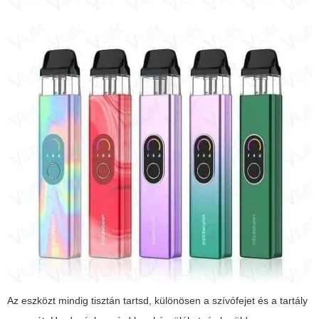
Az eszközt mindig tisztán tartsd, különösen a szívófejet és a tartály