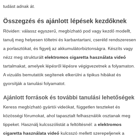
tudást adnak át.
Összegzés és ajánlott lépések kezdőknek
Röviden: válassz egyszerű, megbízható pod vagy kezdő modellt,
tanulj meg helyesen töltetni és karbantartani, cseréld rendszeresen
a porlasztókat, és figyelj az akkumulátorbiztonságra. Készíts vagy
nézz meg strukturált
elektromos cigaretta használata videó
tartalmakat, amelyek lépésről lépésre végigvezetnek a folyamaton.
A vizuális bemutatók segítenek elkerülni a tipikus hibákat és
gyorsítják a tanulási folyamatot.
Ajánlott források és további tanulási lehetőségek
Keress megbízható gyártói videókat, független teszteket és
közösségi fórumokat, ahol tapasztalt felhasználók osztanak meg
tippeket. Használj kulcsszólistát a feltöltésnél: a
elektromos
cigaretta használata videó
kulcsszó mellett szerepeljenek a