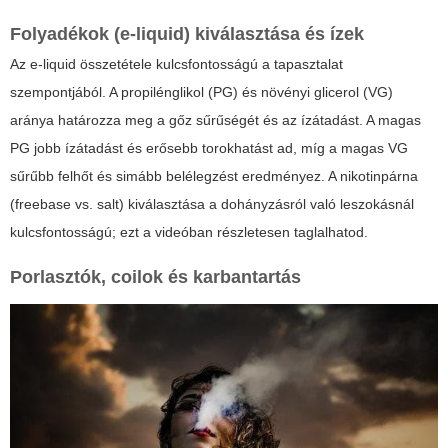
Folyadékok (e-liquid) kiválasztása és ízek
Az e-liquid összetétele kulcsfontosságú a tapasztalat
szempontjából. A propilénglikol (PG) és növényi glicerol (VG)
aránya határozza meg a gőz sűrűségét és az ízátadást. A magas
PG jobb ízátadást és erősebb torokhatást ad, míg a magas VG
sűrűbb felhőt és simább belélegzést eredményez. A nikotinpárna
(freebase vs. salt) kiválasztása a dohányzásról való leszokásnál
kulcsfontosságú; ezt a videóban részletesen taglalhatod.
Porlasztók, coilok és karbantartás