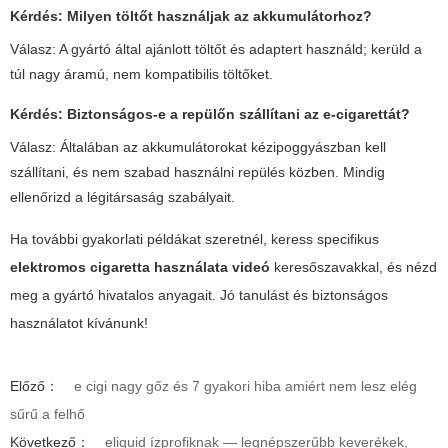
Kérdés:
Milyen töltőt használjak az akkumulátorhoz?
Válasz: A gyártó által ajánlott töltőt és adaptert használd; kerüld a
túl nagy áramú, nem kompatibilis töltőket.
Kérdés:
Biztonságos-e a repülőn szállítani az e-cigarettát?
Válasz: Általában az akkumulátorokat kézipoggyászban kell
szállítani, és nem szabad használni repülés közben. Mindig
ellenőrizd a légitársaság szabályait.
Ha további gyakorlati példákat szeretnél, keress specifikus
elektromos cigaretta használata videó
keresőszavakkal, és nézd
meg a gyártó hivatalos anyagait. Jó tanulást és biztonságos
használatot kívánunk!
Előző：
e cigi nagy gőz és 7 gyakori hiba amiért nem lesz elég
sűrű a felhő
Következő：
eliquid ízprofiknak — legnépszerűbb keverékek,