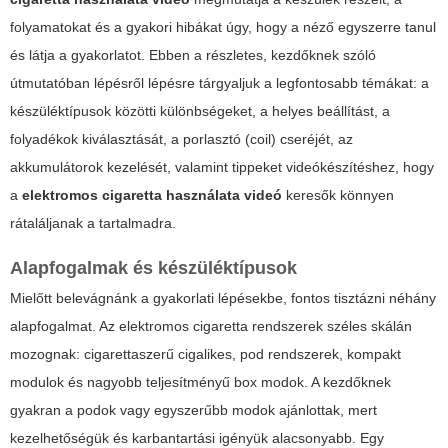
folyamatokat és a gyakori hibákat úgy, hogy a néző egyszerre tanul
és látja a gyakorlatot. Ebben a részletes, kezdőknek szóló
útmutatóban lépésről lépésre tárgyaljuk a legfontosabb témákat: a
készüléktípusok közötti különbségeket, a helyes beállítást, a
folyadékok kiválasztását, a porlasztó (coil) cseréjét, az
akkumulátorok kezelését, valamint tippeket videókészítéshez, hogy
a
elektromos cigaretta használata videó
keresők könnyen
rátaláljanak a tartalmadra.
Alapfogalmak és készüléktípusok
Mielőtt belevágnánk a gyakorlati lépésekbe, fontos tisztázni néhány
alapfogalmat. Az elektromos cigaretta rendszerek széles skálán
mozognak: cigarettaszerű cigalikes, pod rendszerek, kompakt
modulok és nagyobb teljesítményű box modok. A kezdőknek
gyakran a podok vagy egyszerűbb modok ajánlottak, mert
kezelhetőségük és karbantartási igényük alacsonyabb. Egy