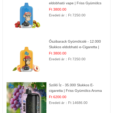
eldobható vape | Friss Gyümölcs
Kombináció
Ft 3800.00
Eredeti ár：
Ft 7250.00
Őszibarack Gyümölcslé - 12.000
Slukkos eldobható e-Cigaretta |
Friss Gyümölcs Íz
Ft 3800.00
Eredeti ár：
Ft 7250.00
Szőlő Íz - 35.000 Slukkos E-
cigaretta | Friss Gyümölcs Aroma
Ft 6200.00
Eredeti ár：
Ft 14686.00