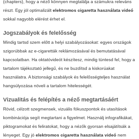
(chapters), hogy a néző könnyen megtalálja a számukra releváns
részt. Egy jól optimalizált
elektromos cigaretta használata videó
sokkal nagyobb elérést érhet el.
Jogszabályok és felelősség
Mindig tartsd szem előtt a helyi szabályozásokat: egyes országok
szigorúbbak az e-cigaretták reklámozásával és bemutatásával
kapcsolatban. Ha oktatóvideót készítesz, mindig tüntesd fel, hogy a
tartalom tájékoztató jellegű, és ne buzdítsd a kiskorúakat
használatra. A biztonsági szabályok és felelősségteljes használat
hangsúlyozása növeli a tartalom hitelességét.
Vizualitás és felépítés a néző megtartásáért
Rövid, célzott szegmensek, vizuális fókuszpontok és utasítások
kombinációja segít megtartani a figyelmet. Használj infografikákat,
piktogramokat és feliratokat, hogy a nézők gyorsan elsajátítsák a
lényeget. Egy jó
elektromos cigaretta használata videó
nem