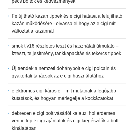
pécs boltok és kedvezmények
Felújítható kazán tippek és e cigi hatása a felújítható
kazán működésére - olvassa el hogy az e cigi mit
változtat a kazánnál
smok tfv16 részletes teszt és használati útmutató –
ízteszt, teljesítmény, tankkapacitás és tekercs tippek
Új trendek a nemzeti dohánybolt e cigi polcain és
gyakorlati tanácsok az e cigi használatához
elektromos cigi káros e – mit mutatnak a legújabb
kutatások, és hogyan mérlegelje a kockázatokat
debrecen e cigi bolt vásárlói kalauz, hol érdemes
venni, top e cigi ajánlatok és cigi kiegészítők a bolt
kínálatában