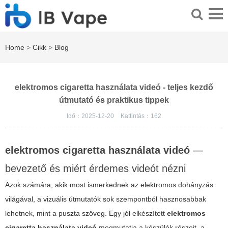
Home
>
Cikk
>
Blog
elektromos cigaretta használata videó - teljes kezdő
útmutató és praktikus tippek
Idő：2025-12-20
Kattintás：
162
elektromos cigaretta használata videó
—
bevezető és miért érdemes videót nézni
Azok számára, akik most ismerkednek az elektromos dohányzás
világával, a vizuális útmutatók sok szempontból hasznosabbak
lehetnek, mint a puszta szöveg. Egy jól elkészített
elektromos
cigaretta használata videó
megmutatja a készülék részeit, a