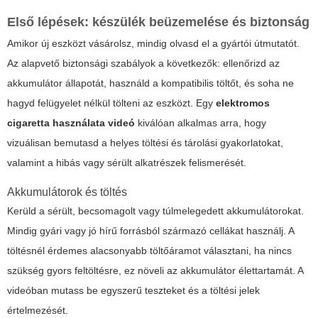
Első lépések: készülék beüzemelése és biztonság
Amikor új eszközt vásárolsz, mindig olvasd el a gyártói útmutatót.
Az alapvető biztonsági szabályok a következők: ellenőrizd az
akkumulátor állapotát, használd a kompatibilis töltőt, és soha ne
hagyd felügyelet nélkül tölteni az eszközt. Egy
elektromos
cigaretta használata videó
kiválóan alkalmas arra, hogy
vizuálisan bemutasd a helyes töltési és tárolási gyakorlatokat,
valamint a hibás vagy sérült alkatrészek felismerését.
Akkumulátorok és töltés
Kerüld a sérült, becsomagolt vagy túlmelegedett akkumulátorokat.
Mindig gyári vagy jó hírű forrásból származó cellákat használj. A
töltésnél érdemes alacsonyabb töltőáramot választani, ha nincs
szükség gyors feltöltésre, ez növeli az akkumulátor élettartamát. A
videóban mutass be egyszerű teszteket és a töltési jelek
értelmezését.