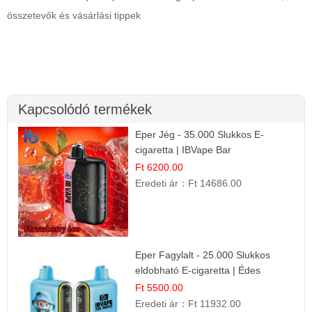
összetevők és vásárlási tippek
Kapcsolódó termékek
Eper Jég - 35.000 Slukkos E-
cigaretta | IBVape Bar
Ft 6200.00
Eredeti ár：
Ft 14686.00
Eper Fagylalt - 25.000 Slukkos
eldobható E-cigaretta | Édes
Desszert Íz
Ft 5500.00
Eredeti ár：
Ft 11932.00