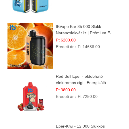
IBVape Bar 35.000 Slukk -
Narancslekvár Íz | Prémium E-
cigaretta
Ft 6200.00
Eredeti ár：
Ft 14686.00
Red Bull Eper - eldobható
elektromos cigi | Energizáló
Gyümölcs Íz
Ft 3800.00
Eredeti ár：
Ft 7250.00
Eper-Kiwi - 12.000 Slukkos