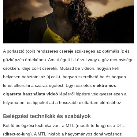
A porlasztó (coil) rendszeres cseréje szükséges az optimális íz és
gőzképzés érdekében. Amint égett ízt érzel vagy a gőz mennyisége
csökken, ideje coil-t cserélni. Mutasd be videón, hogyan kell
helyesen beáztatni az új coil-t, hogyan szerelhető be és hogyan
lehet elkerülni a száraz égetést. Egy részletes
elektromos
cigaretta használata videó
lépésről lépésre végigvezet ezen a
folyamaton, és tippeket ad a hosszabb élettartam eléréséhez.
Belégzési technikák és szabályok
Két fő belégzési technika van: a MTL (mouth-to-lung) és a DTL
(direct-to-lung). A MTL inkább a hagyományos dohányzáshoz