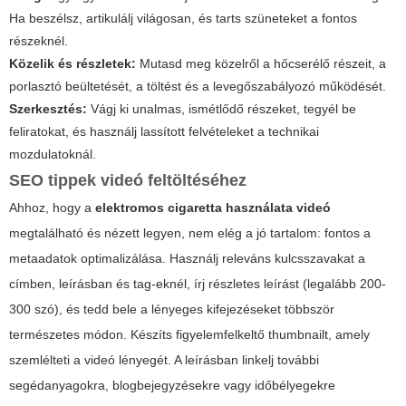
Ha beszélsz, artikulálj világosan, és tarts szüneteket a fontos
részeknél.
Közelik és részletek:
Mutasd meg közelről a hőcserélő részeit, a
porlasztó beültetését, a töltést és a levegőszabályozó működését.
Szerkesztés:
Vágj ki unalmas, ismétlődő részeket, tegyél be
feliratokat, és használj lassított felvételeket a technikai
mozdulatoknál.
SEO tippek videó feltöltéséhez
Ahhoz, hogy a
elektromos cigaretta használata videó
megtalálható és nézett legyen, nem elég a jó tartalom: fontos a
metaadatok optimalizálása. Használj releváns kulcsszavakat a
címben, leírásban és tag-eknél, írj részletes leírást (legalább 200-
300 szó), és tedd bele a lényeges kifejezéseket többször
természetes módon. Készíts figyelemfelkeltő thumbnailt, amely
szemlélteti a videó lényegét. A leírásban linkelj további
segédanyagokra, blogbejegyzésekre vagy időbélyegekre