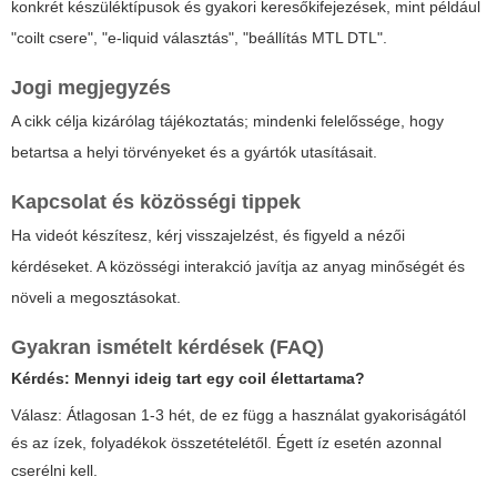
konkrét készüléktípusok és gyakori keresőkifejezések, mint például
"coilt csere", "e-liquid választás", "beállítás MTL DTL".
Jogi megjegyzés
A cikk célja kizárólag tájékoztatás; mindenki felelőssége, hogy
betartsa a helyi törvényeket és a gyártók utasításait.
Kapcsolat és közösségi tippek
Ha videót készítesz, kérj visszajelzést, és figyeld a nézői
kérdéseket. A közösségi interakció javítja az anyag minőségét és
növeli a megosztásokat.
Gyakran ismételt kérdések (FAQ)
Kérdés:
Mennyi ideig tart egy coil élettartama?
Válasz: Átlagosan 1-3 hét, de ez függ a használat gyakoriságától
és az ízek, folyadékok összetételétől. Égett íz esetén azonnal
cserélni kell.