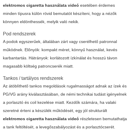
elektromos cigaretta használata videó
esetében érdemes
minden típusra külön rövid bemutatót készíteni, hogy a nézők
könnyen eldönthessék, melyik való nekik.
Pod rendszerek
A podok egyszerűek, általában zárt vagy cserélhető patronnal
működnek. Előnyök: kompakt méret, könnyű használat, kevés
karbantartás. Hátrányok: korlátozott ízkínálat és hosszú távon
magasabb költség patroncserék miatt.
Tankos / tartályos rendszerek
Az átöblíthető tankos megoldások rugalmasságot adnak az ízek és
PG/VG arány kiválasztásában, de némi technikai tudást igényelnek
a porlasztó és coil kezelése miatt. Kezdők számára, ha valaki
szeretné érteni a készülék működését, egy jól strukturált
elektromos cigaretta használata videó
részletesen bemutathatja
a tank feltöltését, a levegőszabályozást és a porlasztócserét.