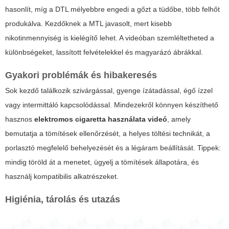
hasonlít, míg a DTL mélyebbre engedi a gőzt a tüdőbe, több felhőt
produkálva. Kezdőknek a MTL javasolt, mert kisebb
nikotinmennyiség is kielégítő lehet. A videóban szemléltetheted a
különbségeket, lassított felvételekkel és magyarázó ábrákkal.
Gyakori problémák és hibakeresés
Sok kezdő találkozik szivárgással, gyenge ízátadással, égő ízzel
vagy intermittáló kapcsolódással. Mindezekről könnyen készíthető
hasznos
elektromos cigaretta használata videó
, amely
bemutatja a tömítések ellenőrzését, a helyes töltési technikát, a
porlasztó megfelelő behelyezését és a légáram beállítását. Tippek:
mindig töröld át a menetet, ügyelj a tömítések állapotára, és
használj kompatibilis alkatrészeket.
Higiénia, tárolás és utazás