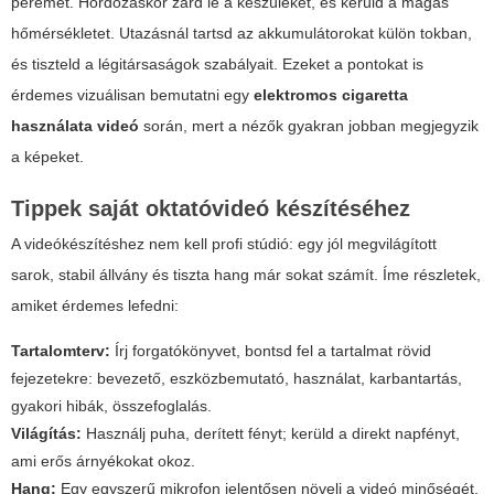
peremét. Hordozáskor zárd le a készüléket, és kerüld a magas
hőmérsékletet. Utazásnál tartsd az akkumulátorokat külön tokban,
és tiszteld a légitársaságok szabályait. Ezeket a pontokat is
érdemes vizuálisan bemutatni egy
elektromos cigaretta
használata videó
során, mert a nézők gyakran jobban megjegyzik
a képeket.
Tippek saját oktatóvideó készítéséhez
A videókészítéshez nem kell profi stúdió: egy jól megvilágított
sarok, stabil állvány és tiszta hang már sokat számít. Íme részletek,
amiket érdemes lefedni:
Tartalomterv:
Írj forgatókönyvet, bontsd fel a tartalmat rövid
fejezetekre: bevezető, eszközbemutató, használat, karbantartás,
gyakori hibák, összefoglalás.
Világítás:
Használj puha, derített fényt; kerüld a direkt napfényt,
ami erős árnyékokat okoz.
Hang:
Egy egyszerű mikrofon jelentősen növeli a videó minőségét.