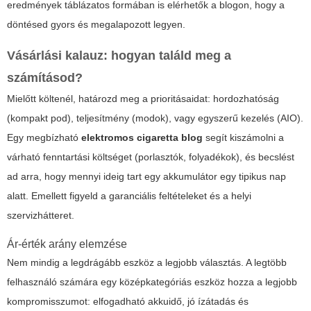
eredmények táblázatos formában is elérhetők a blogon, hogy a
döntésed gyors és megalapozott legyen.
Vásárlási kalauz: hogyan találd meg a
számításod?
Mielőtt költenél, határozd meg a prioritásaidat: hordozhatóság
(kompakt pod), teljesítmény (modok), vagy egyszerű kezelés (AIO).
Egy megbízható
elektromos cigaretta blog
segít kiszámolni a
várható fenntartási költséget (porlasztók, folyadékok), és becslést
ad arra, hogy mennyi ideig tart egy akkumulátor egy tipikus nap
alatt. Emellett figyeld a garanciális feltételeket és a helyi
szervizhátteret.
Ár-érték arány elemzése
Nem mindig a legdrágább eszköz a legjobb választás. A legtöbb
felhasználó számára egy középkategóriás eszköz hozza a legjobb
kompromisszumot: elfogadható akkuidő, jó ízátadás és