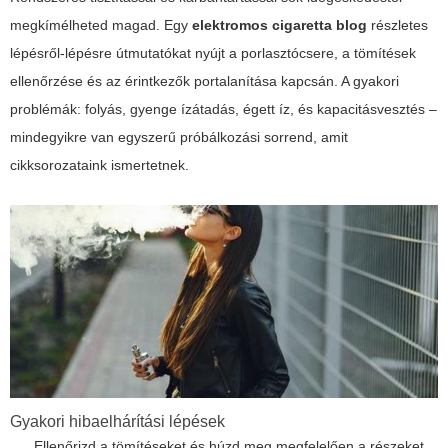
megkímélheted magad. Egy
elektromos cigaretta blog
részletes
lépésről-lépésre útmutatókat nyújt a porlasztócsere, a tömítések
ellenőrzése és az érintkezők portalanítása kapcsán. A gyakori
problémák: folyás, gyenge ízátadás, égett íz, és kapacitásvesztés –
mindegyikre van egyszerű próbálkozási sorrend, amit
cikksorozataink ismertetnek.
Gyakori hibaelhárítási lépések
Ellenőrizd a tömítéseket és húzd meg megfelelően a részeket.