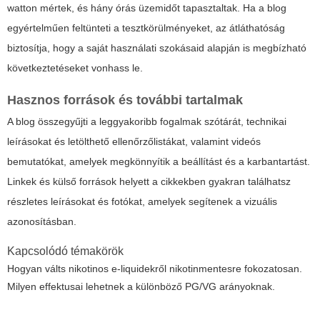
watton mértek, és hány órás üzemidőt tapasztaltak. Ha a blog
egyértelműen feltünteti a tesztkörülményeket, az átláthatóság
biztosítja, hogy a saját használati szokásaid alapján is megbízható
következtetéseket vonhass le.
Hasznos források és további tartalmak
A blog összegyűjti a leggyakoribb fogalmak szótárát, technikai
leírásokat és letölthető ellenőrzőlistákat, valamint videós
bemutatókat, amelyek megkönnyítik a beállítást és a karbantartást.
Linkek és külső források helyett a cikkekben gyakran találhatsz
részletes leírásokat és fotókat, amelyek segítenek a vizuális
azonosításban.
Kapcsolódó témakörök
Hogyan válts nikotinos e-liquidekről nikotinmentesre fokozatosan.
Milyen effektusai lehetnek a különböző PG/VG arányoknak.