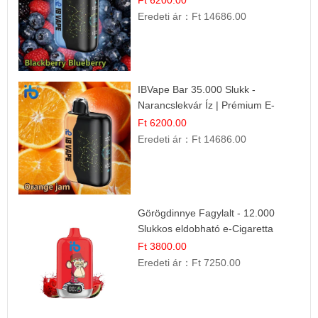
Eredeti ár：
Ft 14686.00
IBVape Bar 35.000 Slukk -
Narancslekvár Íz | Prémium E-
cigaretta
Ft 6200.00
Eredeti ár：
Ft 14686.00
Görögdinnye Fagylalt - 12.000
Slukkos eldobható e-Cigaretta
Ft 3800.00
Eredeti ár：
Ft 7250.00