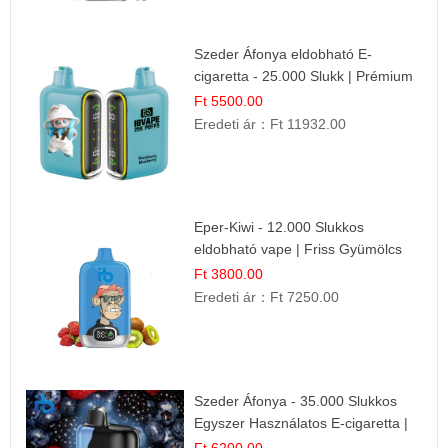
Szeder Áfonya eldobható E-
cigaretta - 25.000 Slukk | Prémium
Gyümölcs Íz
Ft 5500.00
Eredeti ár：
Ft 11932.00
Eper-Kiwi - 12.000 Slukkos
eldobható vape | Friss Gyümölcs
Kombináció
Ft 3800.00
Eredeti ár：
Ft 7250.00
Szeder Áfonya - 35.000 Slukkos
Egyszer Használatos E-cigaretta |
Prémium Ízélmény
Ft 6200.00