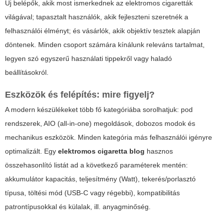
Új belépők, akik most ismerkednek az elektromos cigaretták
világával; tapasztalt használók, akik fejleszteni szeretnék a
felhasználói élményt; és vásárlók, akik objektív tesztek alapján
döntenek. Minden csoport számára kínálunk releváns tartalmat,
legyen szó egyszerű használati tippekről vagy haladó
beállításokról.
Eszközök és felépítés: mire figyelj?
A modern készülékeket több fő kategóriába sorolhatjuk: pod
rendszerek, AIO (all-in-one) megoldások, dobozos modok és
mechanikus eszközök. Minden kategória más felhasználói igényre
optimalizált. Egy
elektromos cigaretta blog
hasznos
összehasonlító listát ad a következő paraméterek mentén:
akkumulátor kapacitás, teljesítmény (Watt), tekerés/porlasztó
típusa, töltési mód (USB-C vagy régebbi), kompatibilitás
patrontípusokkal és külalak, ill. anyagminőség.