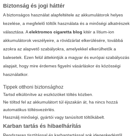
Biztonság és jogi háttér
A biztonságos használat alapfeltétele az akkumulátorok helyes
kezelése, a megfelelő töltők használata és a minőségi alkatrészek
választása. A
elektromos cigaretta blog
kitér a lítium-ion
akkumulátorok veszélyeire, a rövidzárlat elkerülésére, továbbá
azokra az alapvető szabályokra, amelyekkel elkerülhetők a
balesetek. Ezen felül áttekintjük a magyar és európai szabályozás
alapjait, hogy mire érdemes figyelni vásárláskor és közösségi
használatkor.
Tippek otthoni biztonsághoz
Tartsd elkülönítve az eszközöket töltés közben.
Ne töltsd fel az akkumulátort túl éjszakán át, ha nincs hozzá
automatikus töltésvezérlés.
Használj minőségi, gyártói vagy tanúsított töltőkábelt.
Karban tartás és hibaelhárítás
Rendszeres tisztítással és karbantartással sok idegeskedéstől