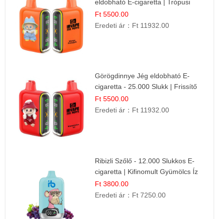
eldobható E-cigaretta | Trópusi
Ízélmény
Ft 5500.00
Eredeti ár：
Ft 11932.00
Görögdinnye Jég eldobható E-
cigaretta - 25.000 Slukk | Frissítő
Nyári Íz
Ft 5500.00
Eredeti ár：
Ft 11932.00
Ribizli Szőlő - 12.000 Slukkos E-
cigaretta | Kifinomult Gyümölcs Íz
Ft 3800.00
Eredeti ár：
Ft 7250.00