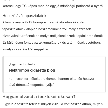
keresel, egy TC-képes mod és egy jó minőségű porlasztó a nyerő.
Hosszútávú tapasztalatok
A tesztalanyok 6-12 hónapos használata után készített
tapasztalataink alapján beszámolunk arról, mely eszközök
bizonyultak tartósnak és melyeknél jelentkeztek kopási problémák.
Ez különösen fontos az akkumulátorok és a tömítések esetében,
amelyek cseréje költséggel jár.
„Egy megbízható
elektromos cigaretta blog
nem csak termékeket reklámoz, hanem oktat és hosszú
távú döntéstámogatást nyújt.”
Hogyan olvasd a teszteket okosan?
Figyeld a teszt feltételeit: milyen e-liquid volt használatban, milyen