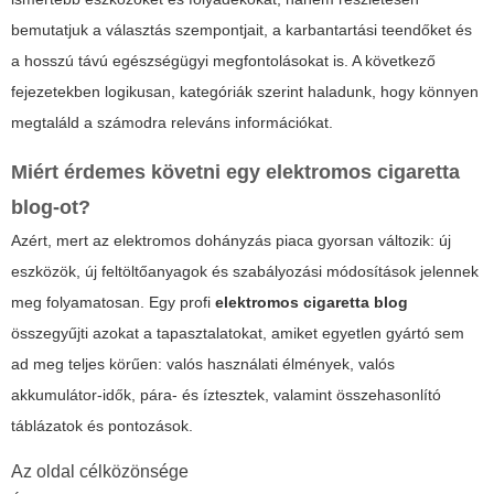
bemutatjuk a választás szempontjait, a karbantartási teendőket és
a hosszú távú egészségügyi megfontolásokat is. A következő
fejezetekben logikusan, kategóriák szerint haladunk, hogy könnyen
megtaláld a számodra releváns információkat.
Miért érdemes követni egy
elektromos cigaretta
blog
-ot?
Azért, mert az elektromos dohányzás piaca gyorsan változik: új
eszközök, új feltöltőanyagok és szabályozási módosítások jelennek
meg folyamatosan. Egy profi
elektromos cigaretta blog
összegyűjti azokat a tapasztalatokat, amiket egyetlen gyártó sem
ad meg teljes körűen: valós használati élmények, valós
akkumulátor-idők, pára- és íztesztek, valamint összehasonlító
táblázatok és pontozások.
Az oldal célközönsége