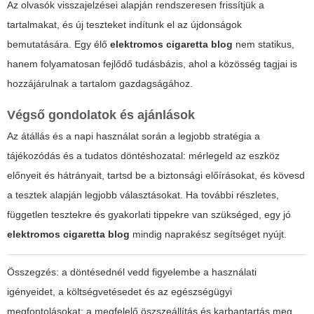
Az olvasók visszajelzései alapján rendszeresen frissítjük a
tartalmakat, és új teszteket indítunk el az újdonságok
bemutatására. Egy élő
elektromos cigaretta blog
nem statikus,
hanem folyamatosan fejlődő tudásbázis, ahol a közösség tagjai is
hozzájárulnak a tartalom gazdagságához.
Végső gondolatok és ajánlások
Az átállás és a napi használat során a legjobb stratégia a
tájékozódás és a tudatos döntéshozatal: mérlegeld az eszköz
előnyeit és hátrányait, tartsd be a biztonsági előírásokat, és kövesd
a tesztek alapján legjobb választásokat. Ha további részletes,
független tesztekre és gyakorlati tippekre van szükséged, egy jó
elektromos cigaretta blog
mindig naprakész segítséget nyújt.
Összegzés: a döntésednél vedd figyelembe a használati
igényeidet, a költségvetésedet és az egészségügyi
megfontolásokat; a megfelelő öszszeállítás és karbantartás meg