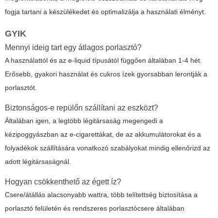
fogja tartani a készülékedet és optimalizálja a használati élményt.
GYIK
Mennyi ideig tart egy átlagos porlasztó?
A használattól és az e-liquid típusától függően általában 1-4 hét.
Erősebb, gyakori használat és cukros ízek gyorsabban lerontják a
porlasztót.
Biztonságos-e repülőn szállítani az eszközt?
Általában igen, a legtöbb légitársaság megengedi a
kézipoggyászban az e-cigarettákat, de az akkumulátorokat és a
folyadékok szállítására vonatkozó szabályokat mindig ellenőrizd az
adott légitársaságnál.
Hogyan csökkenthető az égett íz?
Csere/átállás alacsonyabb wattra, több telítettség biztosítása a
porlasztó felületén és rendszeres porlasztócsere általában