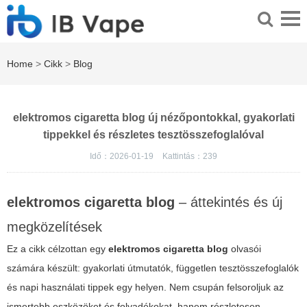
Home
>
Cikk
>
Blog
elektromos cigaretta blog új nézőpontokkal, gyakorlati
tippekkel és részletes tesztösszefoglalóval
Idő：2026-01-19
Kattintás：
239
elektromos cigaretta blog
– áttekintés és új
megközelítések
Ez a cikk célzottan egy
elektromos cigaretta blog
olvasói
számára készült: gyakorlati útmutatók, független tesztösszefoglalók
és napi használati tippek egy helyen. Nem csupán felsoroljuk az
ismertebb eszközöket és folyadékokat, hanem részletesen