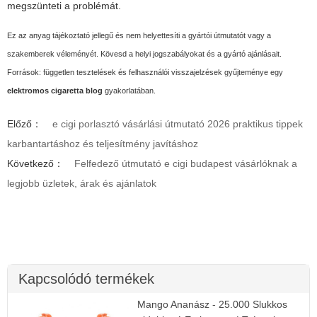
megszünteti a problémát.
Ez az anyag tájékoztató jellegű és nem helyettesíti a gyártói útmutatót vagy a
szakemberek véleményét. Kövesd a helyi jogszabályokat és a gyártó ajánlásait.
Források: független tesztelések és felhasználói visszajelzések gyűjteménye egy
elektromos cigaretta blog
gyakorlatában.
Előző：
e cigi porlasztó vásárlási útmutató 2026 praktikus tippek
karbantartáshoz és teljesítmény javításhoz
Következő：
Felfedező útmutató e cigi budapest vásárlóknak a
legjobb üzletek, árak és ajánlatok
Kapcsolódó termékek
Mango Ananász - 25.000 Slukkos