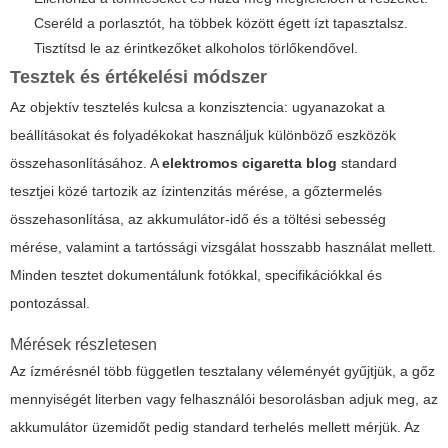
Cseréld a porlasztót, ha többek között égett ízt tapasztalsz.
Tisztítsd le az érintkezőket alkoholos törlőkendővel.
Tesztek és értékelési módszer
Az objektív tesztelés kulcsa a konzisztencia: ugyanazokat a
beállításokat és folyadékokat használjuk különböző eszközök
összehasonlításához. A
elektromos cigaretta blog
standard
tesztjei közé tartozik az ízintenzitás mérése, a gőztermelés
összehasonlítása, az akkumulátor-idő és a töltési sebesség
mérése, valamint a tartóssági vizsgálat hosszabb használat mellett.
Minden tesztet dokumentálunk fotókkal, specifikációkkal és
pontozással.
Mérések részletesen
Az ízmérésnél több független tesztalany véleményét gyűjtjük, a gőz
mennyiségét literben vagy felhasználói besorolásban adjuk meg, az
akkumulátor üzemidőt pedig standard terhelés mellett mérjük. Az