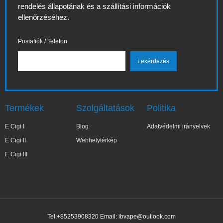
rendelés állapotának és a szállítási információk
ellenőrzéséhez.
Postafiók / Telefon
Termékek
Szolgáltatások
Politika
E Cigi I
Blog
Adatvédelmi irányelvek
E Cigi II
Webhelytérkép
E Cigi III
Tel:+85253908320 Email:
ibvape@outlook.com