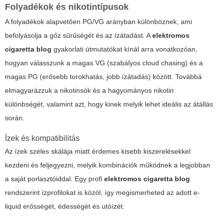
Folyadékok és nikotintípusok
A folyadékok alapvetően PG/VG arányban különböznek, ami
befolyásolja a gőz sűrűségét és az ízátadást. A
elektromos
cigaretta blog
gyakorlati útmutatókat kínál arra vonatkozóan,
hogyan válasszunk a magas VG (szabályos cloud chasing) és a
magas PG (erősebb torokhatás, jobb ízátadás) között. Továbbá
elmagyarázzuk a nikotinsók és a hagyományos nikotin
különbségét, valamint azt, hogy kinek melyik lehet ideális az átállás
során.
Ízek és kompatibilitás
Az ízek széles skálája miatt érdemes kisebb kiszerelésekkel
kezdeni és feljegyezni, melyik kombinációk működnek a legjobban
a saját porlasztóiddal. Egy profi
elektromos cigaretta blog
rendszerint ízprofilokat is közöl, így megismerheted az adott e-
liquid erősségét, édességét és utóízét.