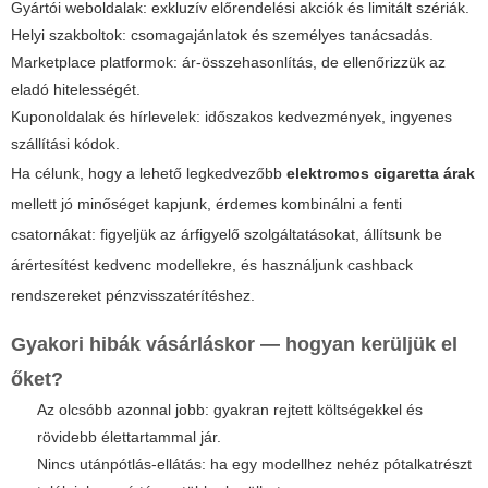
Gyártói weboldalak: exkluzív előrendelési akciók és limitált szériák.
Helyi szakboltok: csomagajánlatok és személyes tanácsadás.
Marketplace platformok: ár-összehasonlítás, de ellenőrizzük az
eladó hitelességét.
Kuponoldalak és hírlevelek: időszakos kedvezmények, ingyenes
szállítási kódok.
Ha célunk, hogy a lehető legkedvezőbb
elektromos cigaretta árak
mellett jó minőséget kapjunk, érdemes kombinálni a fenti
csatornákat: figyeljük az árfigyelő szolgáltatásokat, állítsunk be
árértesítést kedvenc modellekre, és használjunk cashback
rendszereket pénzvisszatérítéshez.
Gyakori hibák vásárláskor — hogyan kerüljük el
őket?
Az olcsóbb azonnal jobb: gyakran rejtett költségekkel és
rövidebb élettartammal jár.
Nincs utánpótlás-ellátás: ha egy modellhez nehéz pótalkatrészt