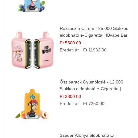
Rózsaszín Citrom - 25.000 Slukkos
eldobható e-Cigaretta | IBvape Bar
Ft 5500.00
Eredeti ár：
Ft 11932.00
Őszibarack Gyümölcslé - 12.000
Slukkos eldobható e-Cigaretta |
Friss Gyümölcs Íz
Ft 3800.00
Eredeti ár：
Ft 7250.00
Szeder Áfonya eldobható E-