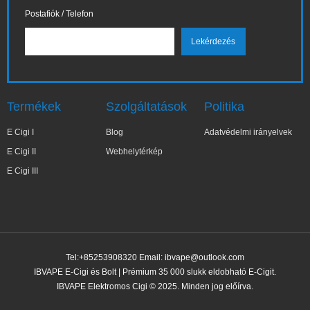
Postafiók / Telefon
Termékek
Szolgáltatások
Politika
E Cigi I
Blog
Adatvédelmi irányelvek
E Cigi II
Webhelytérkép
E Cigi III
Tel:+85253908320 Email:
ibvape@outlook.com
IBVAPE E-Cigi és Bolt | Prémium 35 000 slukk eldobható E-Cigit.
IBVAPE Elektromos Cigi © 2025. Minden jog előírva.
✕
Ma***a
Nemrég vásárolt