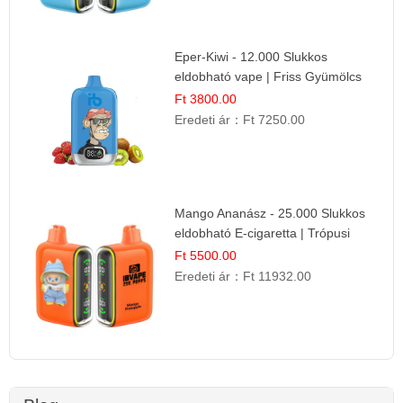
Eper-Kiwi - 12.000 Slukkos
eldobható vape | Friss Gyümölcs
Kombináció
Ft 3800.00
Eredeti ár：
Ft 7250.00
Mango Ananász - 25.000 Slukkos
eldobható E-cigaretta | Trópusi
Ízélmény
Ft 5500.00
Eredeti ár：
Ft 11932.00