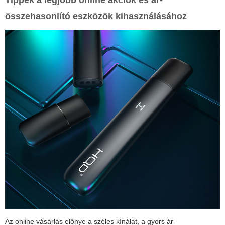
Tippek a legjobb online akciók és ár-
összehasonlító eszközök kihasználásához
Az online vásárlás előnye a széles kínálat, a gyors ár-