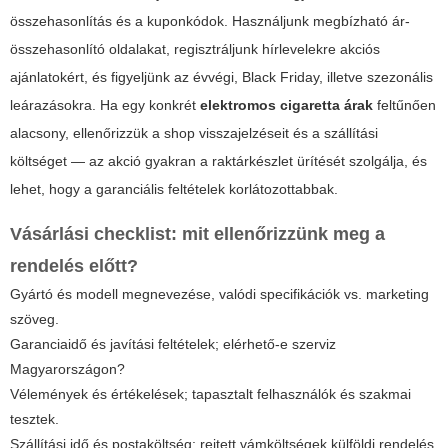
összehasonlítás és a kuponkódok. Használjunk megbízható ár-
összehasonlító oldalakat, regisztráljunk hírlevelekre akciós
ajánlatokért, és figyeljünk az évvégi, Black Friday, illetve szezonális
leárazásokra. Ha egy konkrét
elektromos cigaretta árak
feltűnően
alacsony, ellenőrizzük a shop visszajelzéseit és a szállítási
költséget — az akció gyakran a raktárkészlet ürítését szolgálja, és
lehet, hogy a garanciális feltételek korlátozottabbak.
Vásárlási checklist: mit ellenőrizzünk meg a
rendelés előtt?
Gyártó és modell megnevezése, valódi specifikációk vs. marketing
szöveg.
Garanciaidő és javítási feltételek; elérhető-e szerviz
Magyarországon?
Vélemények és értékelések; tapasztalt felhasználók és szakmai
tesztek.
Szállítási idő és postaköltség; rejtett vámköltségek külföldi rendelés