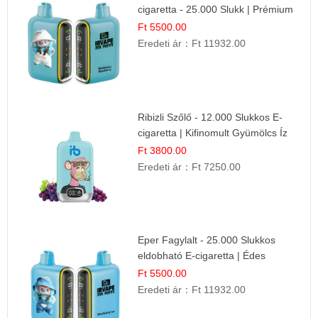
cigaretta - 25.000 Slukk | Prémium
Gyümölcs Íz
Ft 5500.00
Eredeti ár：
Ft 11932.00
Ribizli Szőlő - 12.000 Slukkos E-
cigaretta | Kifinomult Gyümölcs Íz
Ft 3800.00
Eredeti ár：
Ft 7250.00
Eper Fagylalt - 25.000 Slukkos
eldobható E-cigaretta | Édes
Desszert Íz
Ft 5500.00
Eredeti ár：
Ft 11932.00