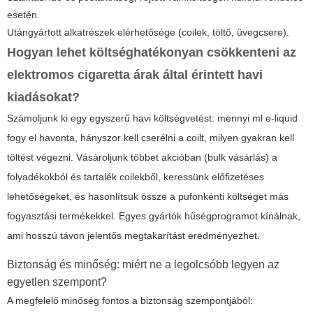
esetén.
Utángyártott alkatrészek elérhetősége (coilek, töltő, üvegcsere).
Hogyan lehet költséghatékonyan csökkenteni az
elektromos cigaretta árak
által érintett havi
kiadásokat?
Számoljunk ki egy egyszerű havi költségvetést: mennyi ml e-liquid
fogy el havonta, hányszor kell cserélni a coilt, milyen gyakran kell
töltést végezni. Vásároljunk többet akcióban (bulk vásárlás) a
folyadékokból és tartalék coilekből, keressünk előfizetéses
lehetőségeket, és hasonlítsuk össze a pufonkénti költséget más
fogyasztási termékekkel. Egyes gyártók hűségprogramot kínálnak,
ami hosszú távon jelentős megtakarítást eredményezhet.
Biztonság és minőség: miért ne a legolcsóbb legyen az
egyetlen szempont?
A megfelelő minőség fontos a biztonság szempontjából: