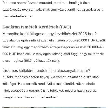
érdemes naprakésznek maradni, mert a technológia és a
szabályozás gyorsan változhat, ami közvetlenül hat az árakra és a
piaci elérhetőségre.
Gyakran Ismételt Kérdések (FAQ)
Mennyibe kerül átlagosan egy kezdőkészlet 2025-ben?
Egy alap belépőszintű készlet jellemzően 5 000–20 000 HUF között
található, míg egy megbízható középkategóriás készlet 20 000–45
000 HUF közé esik. A tényleges költség attól függ, hogy mi tartozik
a csomaghoz (töltő, pótkazetták stb.).
Érdemes külföldről rendelni, ha alacsonyabb az ár?
Külföldi rendelés esetén figyeljük a vámot, az áfát és a szállítási
költséget. Ha a termék rendkívül olcsó, ellenőrizzük az eladó
hitelességét és a garanciális feltételeket, mivel a hazai szerviz
hiánya hosszú távon többe kerülhet.