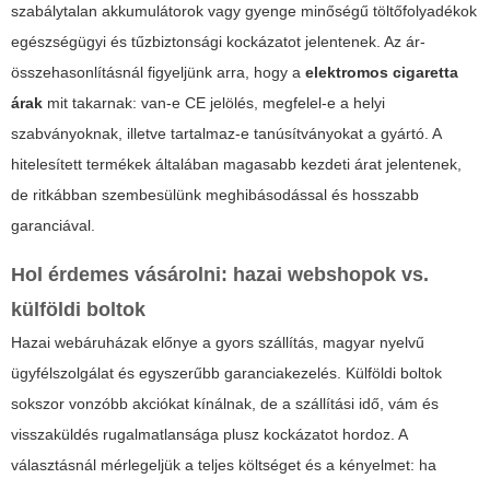
szabálytalan akkumulátorok vagy gyenge minőségű töltőfolyadékok
egészségügyi és tűzbiztonsági kockázatot jelentenek. Az ár-
összehasonlításnál figyeljünk arra, hogy a
elektromos cigaretta
árak
mit takarnak: van-e CE jelölés, megfelel-e a helyi
szabványoknak, illetve tartalmaz-e tanúsítványokat a gyártó. A
hitelesített termékek általában magasabb kezdeti árat jelentenek,
de ritkábban szembesülünk meghibásodással és hosszabb
garanciával.
Hol érdemes vásárolni: hazai webshopok vs.
külföldi boltok
Hazai webáruházak előnye a gyors szállítás, magyar nyelvű
ügyfélszolgálat és egyszerűbb garanciakezelés. Külföldi boltok
sokszor vonzóbb akciókat kínálnak, de a szállítási idő, vám és
visszaküldés rugalmatlansága plusz kockázatot hordoz. A
választásnál mérlegeljük a teljes költséget és a kényelmet: ha