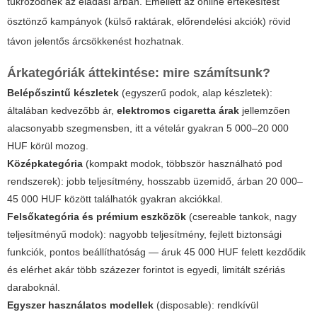
tükröződnek az eladási árban. Emellett az online értékesítést
ösztönző kampányok (külső raktárak, előrendelési akciók) rövid
távon jelentős árcsökkenést hozhatnak.
Árkategóriák áttekintése: mire számítsunk?
Belépőszintű készletek
(egyszerű podok, alap készletek):
általában kedvezőbb ár,
elektromos cigaretta árak
jellemzően
alacsonyabb szegmensben, itt a vételár gyakran 5 000–20 000
HUF körül mozog.
Középkategória
(kompakt modok, többször használható pod
rendszerek): jobb teljesítmény, hosszabb üzemidő, árban 20 000–
45 000 HUF között találhatók gyakran akciókkal.
Felsőkategória és prémium eszközök
(csereable tankok, nagy
teljesítményű modok): nagyobb teljesítmény, fejlett biztonsági
funkciók, pontos beállíthatóság — áruk 45 000 HUF felett kezdődik
és elérhet akár több százezer forintot is egyedi, limitált szériás
daraboknál.
Egyszer használatos modellek
(disposable): rendkívül