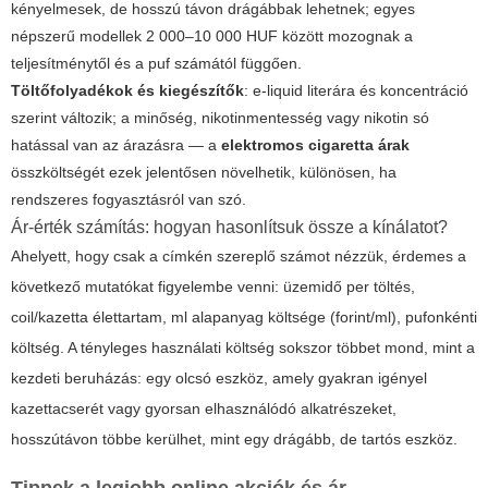
kényelmesek, de hosszú távon drágábbak lehetnek; egyes
népszerű modellek 2 000–10 000 HUF között mozognak a
teljesítménytől és a puf számától függően.
Töltőfolyadékok és kiegészítők
: e-liquid literára és koncentráció
szerint változik; a minőség, nikotinmentesség vagy nikotin só
hatással van az árazásra — a
elektromos cigaretta árak
összköltségét ezek jelentősen növelhetik, különösen, ha
rendszeres fogyasztásról van szó.
Ár-érték számítás: hogyan hasonlítsuk össze a kínálatot?
Ahelyett, hogy csak a címkén szereplő számot nézzük, érdemes a
következő mutatókat figyelembe venni: üzemidő per töltés,
coil/kazetta élettartam, ml alapanyag költsége (forint/ml), pufonkénti
költség. A tényleges használati költség sokszor többet mond, mint a
kezdeti beruházás: egy olcsó eszköz, amely gyakran igényel
kazettacserét vagy gyorsan elhasználódó alkatrészeket,
hosszútávon többe kerülhet, mint egy drágább, de tartós eszköz.