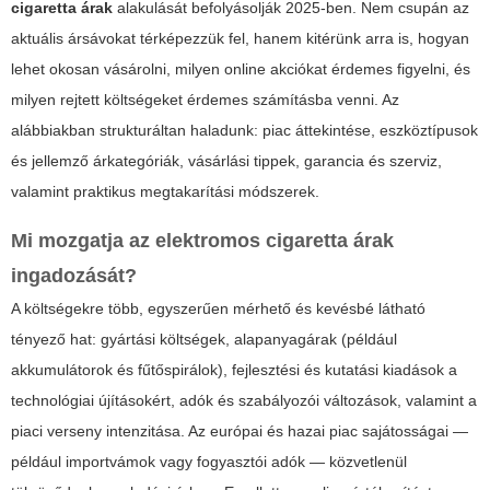
cigaretta árak
alakulását befolyásolják 2025-ben. Nem csupán az
aktuális ársávokat térképezzük fel, hanem kitérünk arra is, hogyan
lehet okosan vásárolni, milyen online akciókat érdemes figyelni, és
milyen rejtett költségeket érdemes számításba venni. Az
alábbiakban strukturáltan haladunk: piac áttekintése, eszköztípusok
és jellemző árkategóriák, vásárlási tippek, garancia és szerviz,
valamint praktikus megtakarítási módszerek.
Mi mozgatja az
elektromos cigaretta árak
ingadozását?
A költségekre több, egyszerűen mérhető és kevésbé látható
tényező hat: gyártási költségek, alapanyagárak (például
akkumulátorok és fűtőspirálok), fejlesztési és kutatási kiadások a
technológiai újításokért, adók és szabályozói változások, valamint a
piaci verseny intenzitása. Az európai és hazai piac sajátosságai —
például importvámok vagy fogyasztói adók — közvetlenül