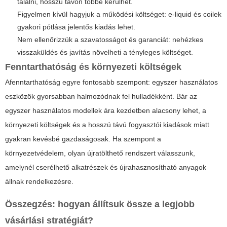
találni, hosszú távon többe kerülhet.
Figyelmen kívül hagyjuk a működési költséget: e-liquid és coilek
gyakori pótlása jelentős kiadás lehet.
Nem ellenőrizzük a szavatosságot és garanciát: nehézkes
visszaküldés és javítás növelheti a tényleges költséget.
Fenntarthatóság és környezeti költségek
Afenntarthatóság egyre fontosabb szempont: egyszer használatos
eszközök gyorsabban halmozódnak fel hulladékként. Bár az
egyszer használatos modellek ára kezdetben alacsony lehet, a
környezeti költségek és a hosszú távú fogyasztói kiadások miatt
gyakran kevésbé gazdaságosak. Ha szempont a
környezetvédelem, olyan újratölthető rendszert válasszunk,
amelynél cserélhető alkatrészek és újrahasznosítható anyagok
állnak rendelkezésre.
Összegzés: hogyan állítsuk össze a legjobb
vásárlási stratégiát?