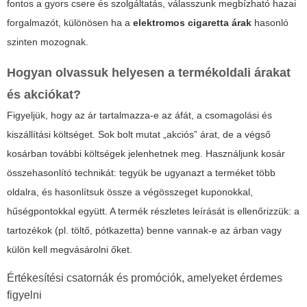
fontos a gyors csere és szolgáltatás, válasszunk megbízható hazai
forgalmazót, különösen ha a
elektromos cigaretta árak
hasonló
szinten mozognak.
Hogyan olvassuk helyesen a termékoldali árakat
és akciókat?
Figyeljük, hogy az ár tartalmazza-e az áfát, a csomagolási és
kiszállítási költséget. Sok bolt mutat „akciós” árat, de a végső
kosárban további költségek jelenhetnek meg. Használjunk kosár
összehasonlító technikát: tegyük be ugyanazt a terméket több
oldalra, és hasonlítsuk össze a végösszeget kuponokkal,
hűségpontokkal együtt. A termék részletes leírását is ellenőrizzük: a
tartozékok (pl. töltő, pótkazetta) benne vannak-e az árban vagy
külön kell megvásárolni őket.
Értékesítési csatornák és promóciók, amelyeket érdemes
figyelni