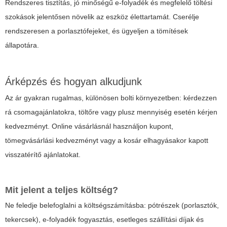
Rendszeres tisztítás, jó minőségű e-folyadék és megfelelő töltési
szokások jelentősen növelik az eszköz élettartamát. Cserélje
rendszeresen a porlasztófejeket, és ügyeljen a tömítések
állapotára.
Árképzés és hogyan alkudjunk
Az ár gyakran rugalmas, különösen bolti környezetben: kérdezzen
rá csomagajánlatokra, töltőre vagy plusz mennyiség esetén kérjen
kedvezményt. Online vásárlásnál használjon kupont,
tömegvásárlási kedvezményt vagy a kosár elhagyásakor kapott
visszatérítő ajánlatokat.
Mit jelent a teljes költség?
Ne feledje belefoglalni a költségszámításba: pótrészek (porlasztók,
tekercsek), e-folyadék fogyasztás, esetleges szállítási díjak és