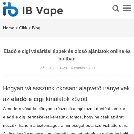
Home
>
Cikk
>
Blog
Eladó e cigi vásárlási tippek és olcsó ajánlatok online és
boltban
Idő：2025-11-23
Kattintás：
200
Hogyan válasszunk okosan: alapvető irányelvek
az
eladó e cigi
kínálatok között
A modern vásárló előnyben részesíti a tájékozott döntést: amikor
eladó e cigi
termékeket keresünk, fontos, hogy ne csak az árat
nézzük, hanem a biztonságot, a minőséget és a szervizhátteret is.
A következő szakaszok gyakorlati tippeket adnak az online és bolti