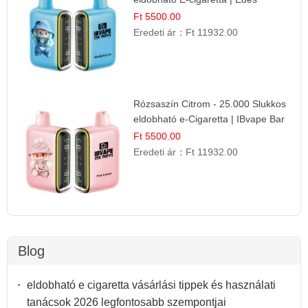
Desszert Íz
Ft 5500.00
Eredeti ár：
Ft 11932.00
Rózsaszín Citrom - 25.000 Slukkos
eldobható e-Cigaretta | IBvape Bar
Ft 5500.00
Eredeti ár：
Ft 11932.00
Blog
eldobható e cigaretta vásárlási tippek és használati
tanácsok 2026 legfontosabb szempontjai