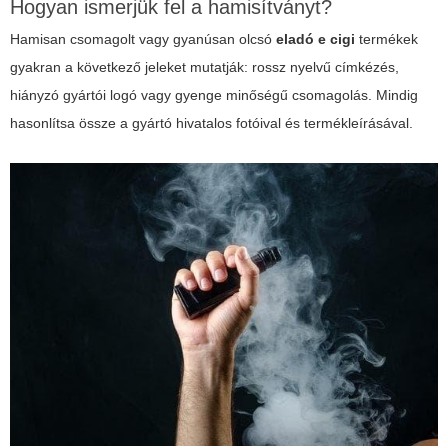
Hogyan ismerjük fel a hamisítványt?
Hamisan csomagolt vagy gyanúsan olcsó
eladó e cigi
termékek
gyakran a következő jeleket mutatják: rossz nyelvű címkézés,
hiányzó gyártói logó vagy gyenge minőségű csomagolás. Mindig
hasonlítsa össze a gyártó hivatalos fotóival és termékleírásával.