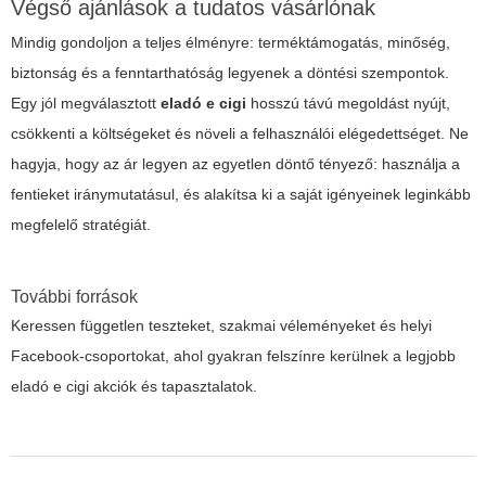
Végső ajánlások a tudatos vásárlónak
Mindig gondoljon a teljes élményre: terméktámogatás, minőség,
biztonság és a fenntarthatóság legyenek a döntési szempontok.
Egy jól megválasztott
eladó e cigi
hosszú távú megoldást nyújt,
csökkenti a költségeket és növeli a felhasználói elégedettséget. Ne
hagyja, hogy az ár legyen az egyetlen döntő tényező: használja a
fentieket iránymutatásul, és alakítsa ki a saját igényeinek leginkább
megfelelő stratégiát.
További források
Keressen független teszteket, szakmai véleményeket és helyi
Facebook-csoportokat, ahol gyakran felszínre kerülnek a legjobb
eladó e cigi
akciók és tapasztalatok.