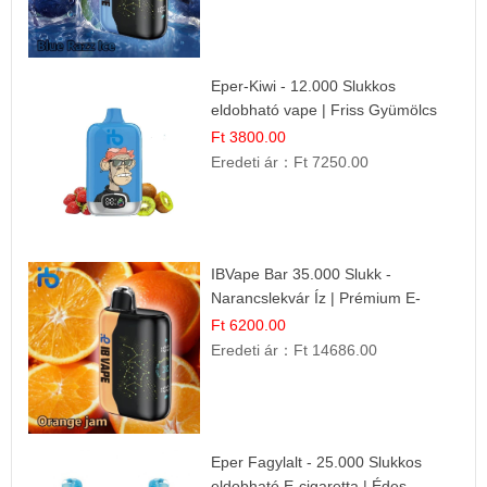
Eper-Kiwi - 12.000 Slukkos
eldobható vape | Friss Gyümölcs
Kombináció
Ft 3800.00
Eredeti ár：
Ft 7250.00
IBVape Bar 35.000 Slukk -
Narancslekvár Íz | Prémium E-
cigaretta
Ft 6200.00
Eredeti ár：
Ft 14686.00
Eper Fagylalt - 25.000 Slukkos
eldobható E-cigaretta | Édes