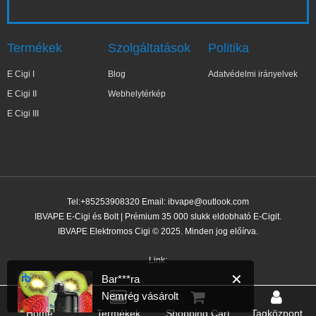
Termékek
Szolgáltatások
Politika
E Cigi I
Blog
Adatvédelmi irányelvek
E Cigi II
Webhelytérkép
E Cigi III
Tel:+85253908320 Email:
ibvape@outlook.com
IBVAPE E-Cigi és Bolt | Prémium 35 000 slukk eldobható E-Cigit.
IBVAPE Elektromos Cigi © 2025. Minden jog előírva.
✕
Bar***ra
Nemrég vásárolt
Link:
31 perccel ezelőtt
Home
Termékek
Shopping Cart
Tagközpont