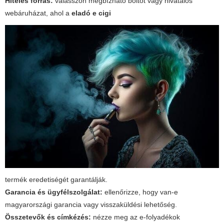
Hiteles forrás:
válasszon megbízható boltot vagy hivatalos
webáruházat, ahol a
eladó e cigi
termék eredetiségét garantálják.
Garancia és ügyfélszolgálat:
ellenőrizze, hogy van-e
magyarországi garancia vagy visszaküldési lehetőség.
Összetevők és címkézés:
nézze meg az e-folyadékok