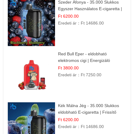
Szeder Áfonya - 35.000 Slukkos
Egyszer Használatos E-cigaretta |
Prémium Ízélmény
Ft 6200.00
Eredeti ár：
Ft 14686.00
Red Bull Eper - eldobható
elektromos cigi | Energizáló
Gyümölcs Íz
Ft 3800.00
Eredeti ár：
Ft 7250.00
Kék Málna Jég - 35.000 Slukkos
eldobható E-cigaretta | Frissítő
Ízélmény
Ft 6200.00
Eredeti ár：
Ft 14686.00