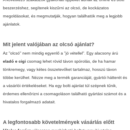
beszerzéshez, segítenek kiszűrni az olcsó, de kockázatos
megoldásokat, és megmutatják, hogyan találhatók meg a legjobb
ajánlatok.
Mit jelent valójában az olcsó ajánlat?
Az "olcsó" nem mindig egyenlő a "jó vétellel". Egy alacsony árú
eladó e cigi
csomag lehet rövid távon spórolás, de ha hamar
tönkremegy, vagy kétes összetevőket tartalmaz, hosszú távon
többe kerülhet. Nézze meg a termék garanciáját, gyártói hátterét és
a vásárlói értékeléseket. Ha egy bolti ajánlat túl szépnek tűnik,
érdemes ellenőrizni a csomagoláson található gyártási számot és a
hivatalos forgalmazó adatait.
A legfontosabb követelmények vásárlás előtt