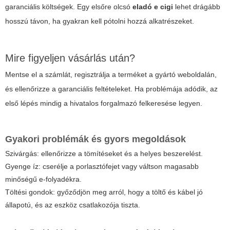
garanciális költségek. Egy elsőre olcsó
eladó e cigi
lehet drágább
hosszú távon, ha gyakran kell pótolni hozzá alkatrészeket.
Mire figyeljen vásárlás után?
Mentse el a számlát, regisztrálja a terméket a gyártó weboldalán,
és ellenőrizze a garanciális feltételeket. Ha problémája adódik, az
első lépés mindig a hivatalos forgalmazó felkeresése legyen.
Gyakori problémák és gyors megoldások
Szivárgás: ellenőrizze a tömítéseket és a helyes beszerelést.
Gyenge íz: cserélje a porlasztófejet vagy váltson magasabb
minőségű e-folyadékra.
Töltési gondok: győződjön meg arról, hogy a töltő és kábel jó
állapotú, és az eszköz csatlakozója tiszta.