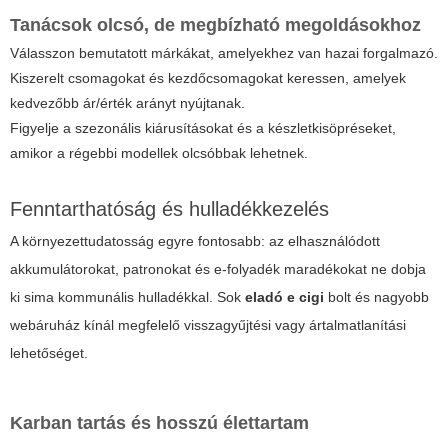
Tanácsok olcsó, de megbízható megoldásokhoz
Válasszon bemutatott márkákat, amelyekhez van hazai forgalmazó.
Kiszerelt csomagokat és kezdőcsomagokat keressen, amelyek
kedvezőbb ár/érték arányt nyújtanak.
Figyelje a szezonális kiárusításokat és a készletkisöpréseket,
amikor a régebbi modellek olcsóbbak lehetnek.
Fenntarthatóság és hulladékkezelés
A környezettudatosság egyre fontosabb: az elhasználódott
akkumulátorokat, patronokat és e-folyadék maradékokat ne dobja
ki sima kommunális hulladékkal. Sok
eladó e cigi
bolt és nagyobb
webáruház kínál megfelelő visszagyűjtési vagy ártalmatlanítási
lehetőséget.
Karban tartás és hosszú élettartam