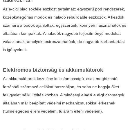
Az e-cigi piac sokféle eszközt tartalmaz: egyszerű pod rendszerek,
középkategóriás modok és haladó rebuildable eszközök. A kezdők
számára a podok ajánlottak: egyszerűek, könnyen használhatók és
általában kompaktak. A haladók nagyobb teljesítményű modokat
választanak, amelyek testreszabhatóak, de nagyobb karbantartást
is igényelnek.
Elektromos biztonság és akkumulátorok
Az akkumulátorok kezelése kulcsfontosságú: csak megbízható
forrásból származó cellákat használjon, és soha ne hagyja őket
felügyelet nélkül töltés közben. A minőségi
eladó e cigi
csomagok
általában már beépített védelmi mechanizmusokkal érkeznek
(túlmelegedés elleni védelem, túláram elleni védelem).