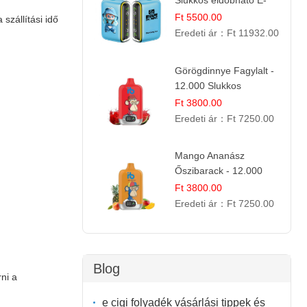
Slukkos eldobható E-
cigaretta | Édes
Ft 5500.00
 szállítási idő
Desszert Íz
Eredeti ár：
Ft 11932.00
Görögdinnye Fagylalt -
12.000 Slukkos
eldobható e-Cigaretta
Ft 3800.00
Eredeti ár：
Ft 7250.00
Mango Ananász
Őszibarack - 12.000
Slukkos eldobható e-
Ft 3800.00
Cigaretta
Eredeti ár：
Ft 7250.00
Blog
ni a
e cigi folyadék vásárlási tippek és