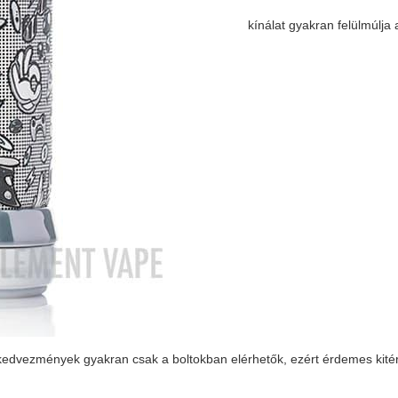
kínálat gyakran felülmúlja a
i kedvezmények gyakran csak a boltokban elérhetők, ezért érdemes kitér