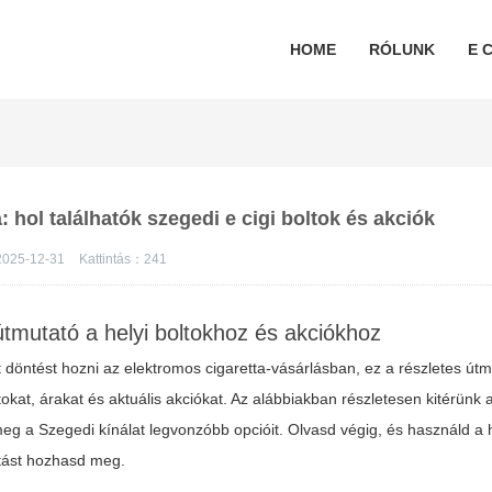
HOME
RÓLUNK
E C
 hol találhatók szegedi e cigi boltok és akciók
025-12-31
Kattintás：
241
tmutató a helyi boltokhoz és akciókhoz
 döntést hozni az elektromos cigaretta-vásárlásban, ez a részletes útm
okat, árakat és aktuális akciókat. Az alábbiakban részletesen kitérünk a
 meg a Szegedi kínálat legvonzóbb opcióit. Olvasd végig, és használd a
tást hozhasd meg.