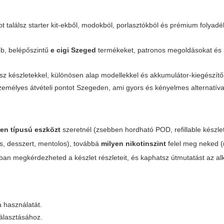
 találsz starter kit-ekből, modokból, porlasztókból és prémium folyadé
b, belépőszintű
e cigi Szeged
termékeket, patronos megoldásokat és
sz készletekkel, különösen alap modellekkel és akkumulátor-kiegészítő
zemélyes átvételi pontot Szegeden, ami gyors és kényelmes alternatíva
yen típusú eszközt
szeretnél (zsebben hordható POD, refillable készle
, desszert, mentolos), továbbá
milyen nikotinszint
felel meg neked (
ban megkérdezheted a készlet részleteit, és kaphatsz útmutatást az al
a használatát.
iválasztásához.