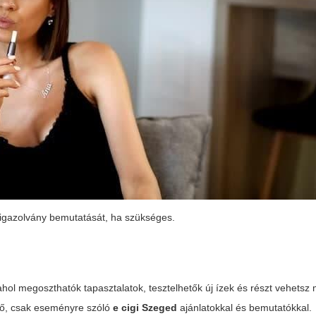
i igazolvány bemutatását, ha szükséges.
l megoszthatók tapasztalatok, tesztelhetők új ízek és részt vehetsz
ző, csak eseményre szóló
e cigi Szeged
ajánlatokkal és bemutatókkal.