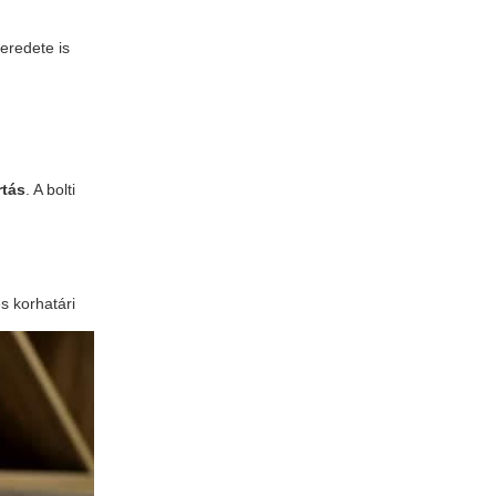
eredete is
rtás
. A bolti
s korhatári