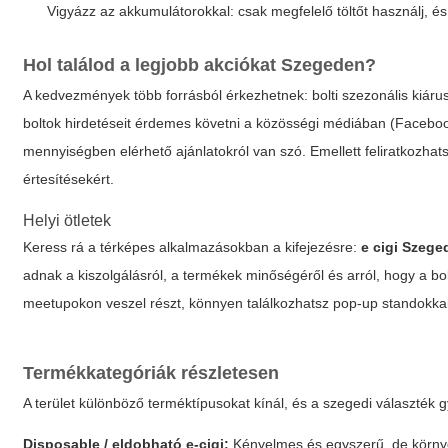
Vigyázz az akkumulátorokkal: csak megfelelő töltőt használj, és 
Hol találod a legjobb akciókat Szegeden?
A kedvezmények több forrásból érkezhetnek: bolti szezonális kiárus
boltok hirdetéseit érdemes követni a közösségi médiában (Facebook-
mennyiségben elérhető ajánlatokról van szó. Emellett feliratkozhatsz
értesítésekért.
Helyi ötletek
Keress rá a térképes alkalmazásokban a kifejezésre:
e cigi Szege
adnak a kiszolgálásról, a termékek minőségéről és arról, hogy a b
meetupokon veszel részt, könnyen találkozhatsz pop-up standokkal,
Termékkategóriák részletesen
A terület különböző terméktípusokat kínál, és a szegedi választék 
Disposable / eldobható e-cigi:
Kényelmes és egyszerű, de környe