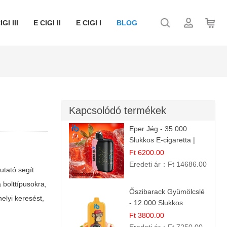
IGI III
E CIGI II
E CIGI I
BLOG
Kapcsolódó termékek
Eper Jég - 35.000
Slukkos E-cigaretta |
IBVape Bar
Ft 6200.00
Eredeti ár：
Ft 14686.00
utató segít
 bolttípusokra,
Őszibarack Gyümölcslé
helyi
keresést,
- 12.000 Slukkos
eldobható e-Cigaretta |
Ft 3800.00
Friss Gyümölcs Íz