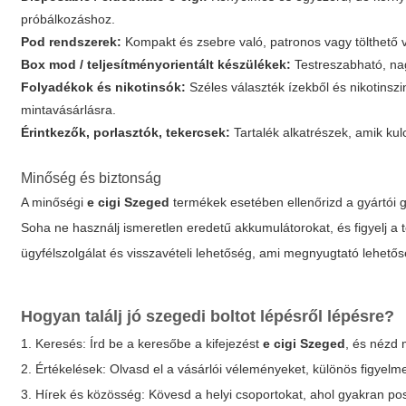
próbálkozáshoz.
Pod rendszerek:
Kompakt és zsebre való, patronos vagy tölthető v
Box mod / teljesítményorientált készülékek:
Testreszabható, nag
Folyadékok és nikotinsók:
Széles választék ízekből és nikotinsz
mintavásárlásra.
Érintkezők, porlasztók, tekercsek:
Tartalék alkatrészek, amik ku
Minőség és biztonság
A minőségi
e cigi Szeged
termékek esetében ellenőrizd a gyártói ga
Soha ne használj ismeretlen eredetű akkumulátorokat, és figyelj a tö
ügyfélszolgálat és visszavételi lehetőség, ami megnyugtató lehet
Hogyan találj jó szegedi boltot lépésről lépésre?
1. Keresés: Írd be a keresőbe a kifejezést
e cigi Szeged
, és nézd 
2. Értékelések: Olvasd el a vásárlói véleményeket, különös figyelmet
3. Hírek és közösség: Kövesd a helyi csoportokat, ahol gyakran pos