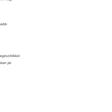
isebb
iegészítőkkel.
ában jár