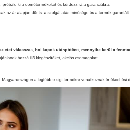
a, próbáld ki a demótermékeket és kérdezz rá a garanciákra.
ak az ár alapján dönts: a szolgáltatás minősége és a termék garantált 
szletet válasszak
,
hol kapok utánpótlást
,
mennyibe kerül a fennta
jánlanak hozzá illő kiegészítőket, akciós csomagokat.
kat: Magyarországon a legtöbb e-cigi termékre vonatkoznak értékesítési é