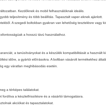
áltozatban. Kezdőknek és mobil felhasználóknak ideális.
yobb teljesítmény és több beállítás. Tapasztalt vaper-eknek ajánlott.
intekből. A szegedi boltokban gyakran van lehetőség tesztelésre vagy k
lcsfontosságúak a hosszú távú használathoz.
ranciát, a tanúsítványokat és a készülék kompatibilitását a használt k
ltési időre, a gyártói előírásokra. A boltban vásárolt termékekhez által
őség egy váratlan meghibásodás esetén.
meg a térképes találatokat.
 fordítva a készletfrissítésre és a vásárlói támogatásra.
ztolnak akciókat és tapasztalatokat.