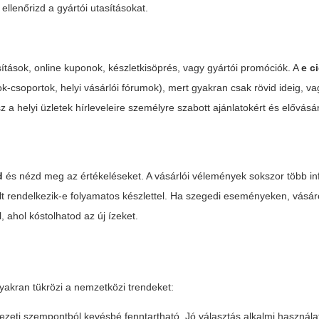
ellenőrizd a gyártói utasításokat.
ítások, online kuponok, készletkisöprés, vagy gyártói promóciók. A
e c
csoportok, helyi vásárlói fórumok), mert gyakran csak rövid ideig, vag
 a helyi üzletek hírleveleire személyre szabott ajánlatokért és elővásár
d
és nézd meg az értékeléseket. A vásárlói vélemények sokszor több in
olt rendelkezik-e folyamatos készlettel. Ha szegedi eseményeken, vásá
 ahol kóstolhatod az új ízeket.
gyakran tükrözi a nemzetközi trendeket:
zeti szempontból kevésbé fenntartható. Jó választás alkalmi használa