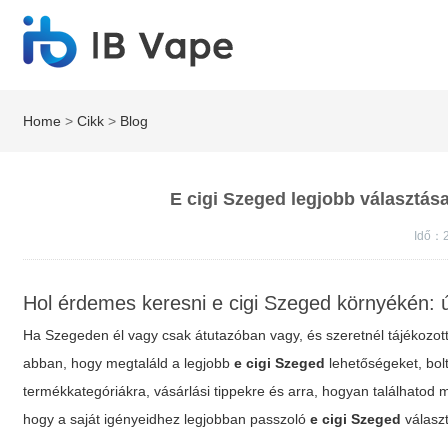
Home
>
Cikk
>
Blog
E cigi Szeged legjobb választása:
Idő：2
Hol érdemes keresni e cigi Szeged környékén: ú
Ha Szegeden él vagy csak átutazóban vagy, és szeretnél tájékozott
abban, hogy megtaláld a legjobb
e cigi Szeged
lehetőségeket, bolt
termékkategóriákra, vásárlási tippekre és arra, hogyan találhatod
hogy a saját igényeidhez legjobban passzoló
e cigi Szeged
válasz