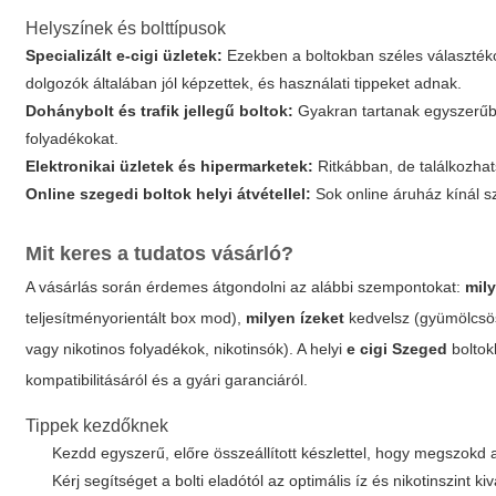
Helyszínek és bolttípusok
Specializált e-cigi üzletek:
Ezekben a boltokban széles választékot
dolgozók általában jól képzettek, és használati tippeket adnak.
Dohánybolt és trafik jellegű boltok:
Gyakran tartanak egyszerűb
folyadékokat.
Elektronikai üzletek és hipermarketek:
Ritkábban, de találkozhat
Online szegedi boltok helyi átvétellel:
Sok online áruház kínál s
Mit keres a tudatos vásárló?
A vásárlás során érdemes átgondolni az alábbi szempontokat:
mil
teljesítményorientált box mod),
milyen ízeket
kedvelsz (gyümölcsös
vagy nikotinos folyadékok, nikotinsók). A helyi
e cigi Szeged
boltok
kompatibilitásáról és a gyári garanciáról.
Tippek kezdőknek
Kezdd egyszerű, előre összeállított készlettel, hogy megszokd 
Kérj segítséget a bolti eladótól az optimális íz és nikotinszint k