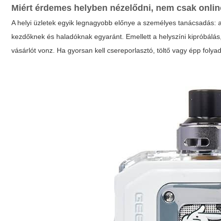
Miért érdemes helyben nézelődni, nem csak onli
A helyi üzletek egyik legnagyobb előnye a személyes tanácsadás: a
kezdőknek és haladóknak egyaránt. Emellett a helyszíni kipróbálás
vásárlót vonz. Ha gyorsan kell csereporlasztó, töltő vagy épp folya