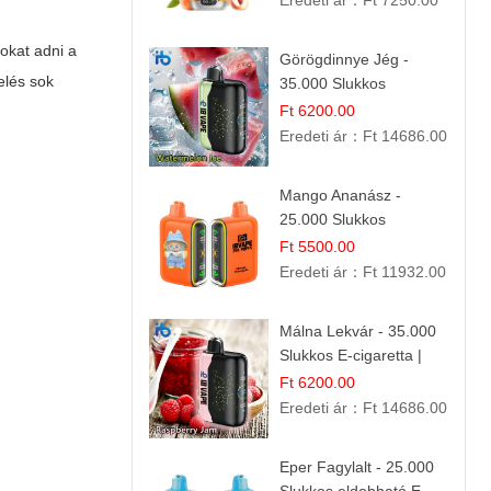
Eredeti ár：
Ft 7250.00
okat adni a
Görögdinnye Jég -
elés sok
35.000 Slukkos
eldobható vape |
Ft 6200.00
IBVape Bar Frissítő
Eredeti ár：
Ft 14686.00
Nyári Íz
Mango Ananász -
25.000 Slukkos
eldobható E-cigaretta |
Ft 5500.00
Trópusi Ízélmény
Eredeti ár：
Ft 11932.00
Málna Lekvár - 35.000
Slukkos E-cigaretta |
IBVape Bar Édes
Ft 6200.00
Gyümölcs Íz
Eredeti ár：
Ft 14686.00
Eper Fagylalt - 25.000