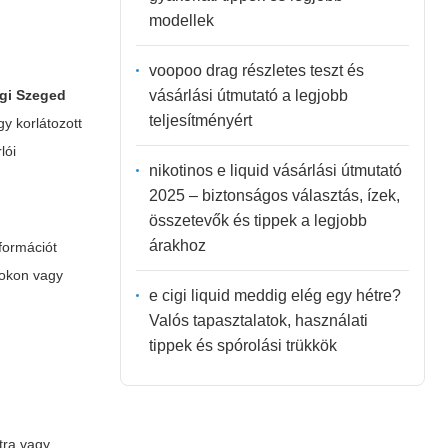
modellek
voopoo drag részletes teszt és
vásárlási útmutató a legjobb
igi Szeged
teljesítményért
y korlátozott
lói
nikotinos e liquid vásárlási útmutató
2025 – biztonságos választás, ízek,
összetevők és tippek a legjobb
árakhoz
formációt
rokon vagy
e cigi liquid meddig elég egy hétre?
Valós tapasztalatok, használati
tippek és spórolási trükkök
tra vagy