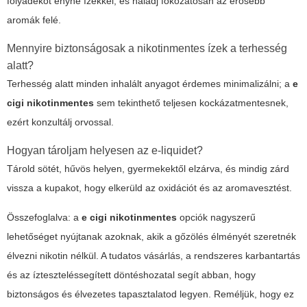
folyadékot enyhe ízekkel, és haladj fokozatosan az erősebb
aromák felé.
Mennyire biztonságosak a nikotinmentes ízek a terhesség
alatt?
Terhesség alatt minden inhalált anyagot érdemes minimalizálni; a
e
cigi nikotinmentes
sem tekinthető teljesen kockázatmentesnek,
ezért konzultálj orvossal.
Hogyan tároljam helyesen az e-liquidet?
Tárold sötét, hűvös helyen, gyermekektől elzárva, és mindig zárd
vissza a kupakot, hogy elkerüld az oxidációt és az aromavesztést.
Összefoglalva: a
e cigi nikotinmentes
opciók nagyszerű
lehetőséget nyújtanak azoknak, akik a gőzölés élményét szeretnék
élvezni nikotin nélkül. A tudatos vásárlás, a rendszeres karbantartás
és az ízteszteléssegített döntéshozatal segít abban, hogy
biztonságos és élvezetes tapasztalatod legyen. Reméljük, hogy ez