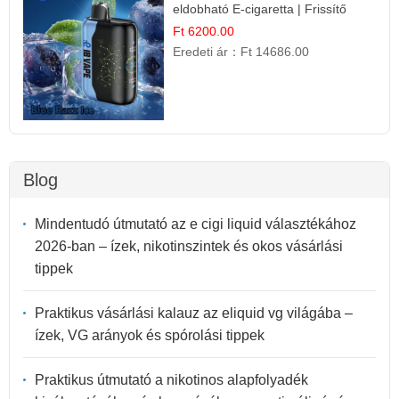
eldobható E-cigaretta | Frissítő
Ízélmény
Ft 6200.00
Eredeti ár：
Ft 14686.00
Blog
Mindentudó útmutató az e cigi liquid választékához
2026-ban – ízek, nikotinszintek és okos vásárlási
tippek
Praktikus vásárlási kalauz az eliquid vg világába –
ízek, VG arányok és spórolási tippek
Praktikus útmutató a nikotinos alapfolyadék