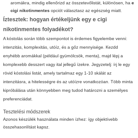
aromákra, mindig ellenőrizd az összetevőlistát, különösen, ha
e
cigi nikotinmentes
opciót választasz az egészség miatt.
Íztesztek: hogyan értékeljünk egy
e cigi
nikotinmentes
folyadékot?
A kóstolás során több szempontot is érdemes figyelembe venni:
intenzitás, komplexitás, utóíz, és a gőz mennyisége. Kezdd
enyhébb aromákkal (például gyümölcsök, menta), majd lépj a
komplexebb desszert vagy ital jellegű ízekre. Jegyzetelj: írj le egy
rövid kóstolási listát, amely tartalmaz egy 1-10 skálát az
intenzitásra, a hitelességre és az utóízre vonatkozóan. Több minta
kipróbálása után könnyebben meg tudod határozni a személyes
preferenciádat.
Tesztelési módszerek
Azonos készülék használata minden ízhez: így objektívebb
összehasonlítást kapsz.