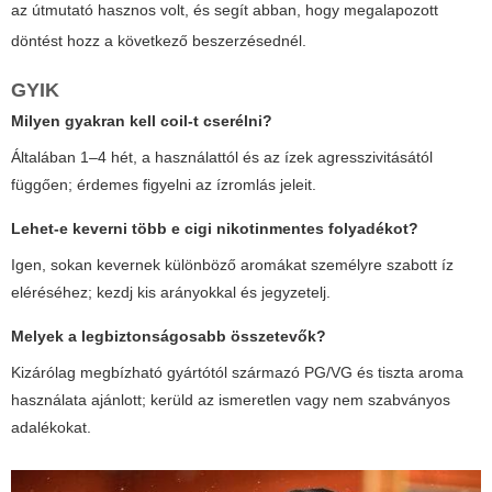
az útmutató hasznos volt, és segít abban, hogy megalapozott
döntést hozz a következő beszerzésednél.
GYIK
Milyen gyakran kell coil-t cserélni?
Általában 1–4 hét, a használattól és az ízek agresszivitásától
függően; érdemes figyelni az ízromlás jeleit.
Lehet-e keverni több
e cigi nikotinmentes
folyadékot?
Igen, sokan kevernek különböző aromákat személyre szabott íz
eléréséhez; kezdj kis arányokkal és jegyzetelj.
Melyek a legbiztonságosabb összetevők?
Kizárólag megbízható gyártótól származó PG/VG és tiszta aroma
használata ajánlott; kerüld az ismeretlen vagy nem szabványos
adalékokat.