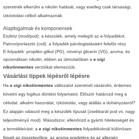
szeretnék elkerülni a nikotin hatását, vagy esetleg csak társasági,
ízkóstolási célból alkalmaznák.
Alapfogalmak és komponensek
Eszköz (mod/pod): a készülék, amely melegíti az e-folyadékot.
Patron/porlasztó (coil): a folyadék párologtatásáért felelős rész.
E-folyadék: propilén-glikol (PG), növényi glicerin (VG), aroma, és
opcionálisan nikotin; ebben az útmutatóban a
e cigi
nikotinmentes
verziókat elemezzük.
Vásárlási tippek lépésről lépésre
Ha
e cigi nikotinmentes
változatot szeretnél vásárolni, érdemes
követni egy logikus döntési folyamatot. Először határozd meg a
célodat: alkalmi használat, ízkóstolás, vagy átállás a dohányzásról?
Ez alapján válaszd meg a készülék típusát (zsebbarát pod vs. nagy
teljesítményű mod). Másodszor, ellenőrizd a gyártó hitelességét és
a termékleírást: a
e cigi nikotinmentes
folyadékoknál különösen
figyelj az összetevőkre, az aroma eredetére és az allergén