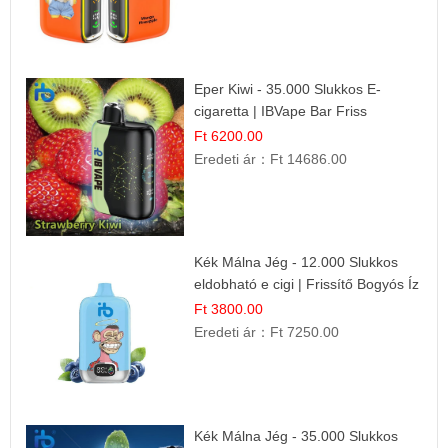
Eper Kiwi - 35.000 Slukkos E-
cigaretta | IBVape Bar Friss
Gyümölcs Ízek
Ft 6200.00
Eredeti ár：
Ft 14686.00
Kék Málna Jég - 12.000 Slukkos
eldobható e cigi | Frissítő Bogyós Íz
Ft 3800.00
Eredeti ár：
Ft 7250.00
Kék Málna Jég - 35.000 Slukkos