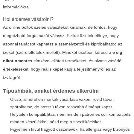
információkra.
Hol érdemes vásárolni?
Az online boltok széles választékot kínálnak, de fontos, hogy
megbízható forgalmazót válassz. Fizikai üzletek előnye, hogy
azonnal tanácsot kaphatsz a személyzettől és kipróbálhatod az
ízeket (szűrőfeltételek mellett). Mindkét esetben keresd a
e cigi
nikotinmentes
címkével ellátott termékeket, és olvass vásárlói
értékeléseket, hogy reális képet kapj a teljesítményről és az
ízvilágról.
Típushibák, amiket érdemes elkerülni
Olcsó, ismeretlen márkák vásárlása vakon: rövid távon
spórolhatsz, de hosszú távon rosszabb élményt kapsz.
Helytelen kompatibilitás: nem minden patron és coil kompatibilis
minden készülékkel; nézd meg a specifikációkat.
Figyelmen kívül hagyott összetevők: ha allergiás vagy bizonyos