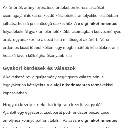
Az ár-érték arány fejlesztése érdekében keress akciókat,
csomagajánlatokat és kezdő készleteket, amelyekkel olcsóbban
juthatsz hozzá jó minőségű eszközhöz. A
e cigi nikotinmentes
folyadékoknál gyakran elérhetők több csomagban kedvezményes
árak; ugyanakkor ne áldozd fel a minőséget az árért. Néha
érdemes kicsit többet költeni egy megbízhatóbb készülékre, ami
hosszú távon költséghatékonyabb lesz.
Gyakori kérdések és válaszok
A következő rövid gyűjtemény segít gyors választ adni a
leggyakoribb kételyekre a
e cigi nikotinmentes
termékekkel
kapcsolatban.
Hogyan kezdjek neki, ha teljesen kezdő vagyok?
Ajánlott egy egyszerű, zsebbarát pod-rendszer beszerzése,
amelyhez könnyű patront találni. Válassz
e cigi nikotinmentes