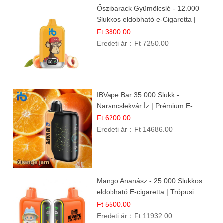
Őszibarack Gyümölcslé - 12.000
Slukkos eldobható e-Cigaretta |
Friss Gyümölcs Íz
Ft 3800.00
Eredeti ár：
Ft 7250.00
IBVape Bar 35.000 Slukk -
Narancslekvár Íz | Prémium E-
cigaretta
Ft 6200.00
Eredeti ár：
Ft 14686.00
Mango Ananász - 25.000 Slukkos
eldobható E-cigaretta | Trópusi
Ízélmény
Ft 5500.00
Eredeti ár：
Ft 11932.00