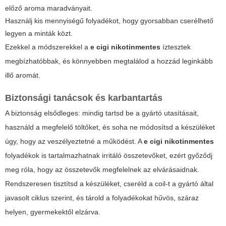
előző aroma maradványait.
Használj kis mennyiségű folyadékot, hogy gyorsabban cserélhető
legyen a minták közt.
Ezekkel a módszerekkel a
e cigi nikotinmentes
íztesztek
megbízhatóbbak, és könnyebben megtalálod a hozzád leginkább
illő aromát.
Biztonsági tanácsok és karbantartás
A biztonság elsődleges: mindig tartsd be a gyártó utasításait,
használd a megfelelő töltőket, és soha ne módosítsd a készüléket
úgy, hogy az veszélyeztetné a működést. A
e cigi nikotinmentes
folyadékok is tartalmazhatnak irritáló összetevőket, ezért győződj
meg róla, hogy az összetevők megfelelnek az elvárásaidnak.
Rendszeresen tisztítsd a készüléket, cseréld a coil-t a gyártó által
javasolt ciklus szerint, és tárold a folyadékokat hűvös, száraz
helyen, gyermekektől elzárva.