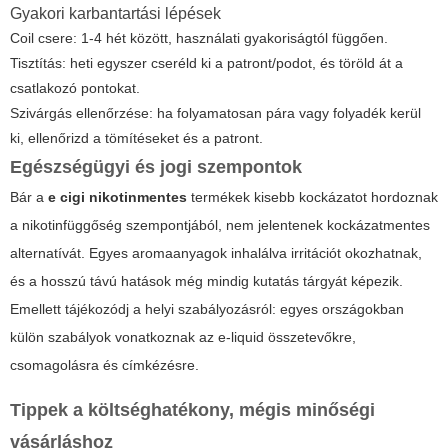
Gyakori karbantartási lépések
Coil csere: 1-4 hét között, használati gyakoriságtól függően.
Tisztítás: heti egyszer cseréld ki a patront/podot, és töröld át a
csatlakozó pontokat.
Szivárgás ellenőrzése: ha folyamatosan pára vagy folyadék kerül
ki, ellenőrizd a tömítéseket és a patront.
Egészségügyi és jogi szempontok
Bár a
e cigi nikotinmentes
termékek kisebb kockázatot hordoznak
a nikotinfüggőség szempontjából, nem jelentenek kockázatmentes
alternatívát. Egyes aromaanyagok inhalálva irritációt okozhatnak,
és a hosszú távú hatások még mindig kutatás tárgyát képezik.
Emellett tájékozódj a helyi szabályozásról: egyes országokban
külön szabályok vonatkoznak az e-liquid összetevőkre,
csomagolásra és címkézésre.
Tippek a költséghatékony, mégis minőségi
vásárláshoz