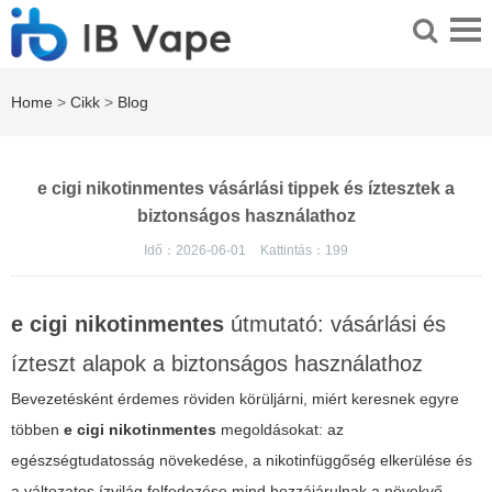
Home
>
Cikk
>
Blog
e cigi nikotinmentes vásárlási tippek és íztesztek a
biztonságos használathoz
Idő：2026-06-01
Kattintás：
199
e cigi nikotinmentes
útmutató: vásárlási és
ízteszt alapok a biztonságos használathoz
Bevezetésként érdemes röviden körüljárni, miért keresnek egyre
többen
e cigi nikotinmentes
megoldásokat: az
egészségtudatosság növekedése, a nikotinfüggőség elkerülése és
a változatos ízvilág felfedezése mind hozzájárulnak a növekvő