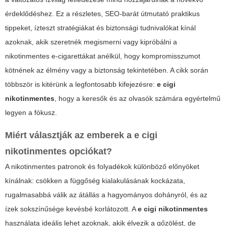
érdeklődéshez. Ez a részletes, SEO-barát útmutató praktikus
tippeket, ízteszt stratégiákat és biztonsági tudnivalókat kínál
azoknak, akik szeretnék megismerni vagy kipróbálni a
nikotinmentes e-cigarettákat anélkül, hogy kompromisszumot
kötnének az élmény vagy a biztonság tekintetében. A cikk során
többször is kitérünk a legfontosabb kifejezésre:
e cigi
nikotinmentes
, hogy a keresők és az olvasók számára egyértelmű
legyen a fókusz.
Miért választják az emberek a
e cigi
nikotinmentes
opciókat?
A nikotinmentes patronok és folyadékok különböző előnyöket
kínálnak: csökken a függőség kialakulásának kockázata,
rugalmasabbá válik az átállás a hagyományos dohányról, és az
ízek sokszínűsége kevésbé korlátozott. A
e cigi nikotinmentes
használata ideális lehet azoknak, akik élvezik a gőzölést, de