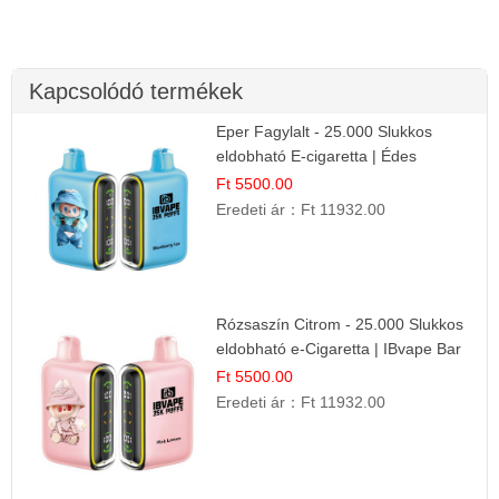
Kapcsolódó termékek
Eper Fagylalt - 25.000 Slukkos
eldobható E-cigaretta | Édes
Desszert Íz
Ft 5500.00
Eredeti ár：
Ft 11932.00
Rózsaszín Citrom - 25.000 Slukkos
eldobható e-Cigaretta | IBvape Bar
Ft 5500.00
Eredeti ár：
Ft 11932.00