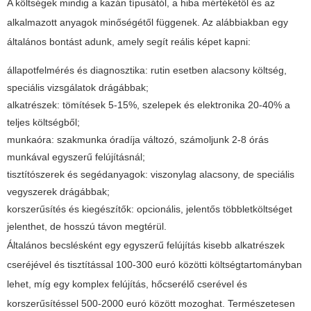
A költségek mindig a kazán típusától, a hiba mértékétől és az
alkalmazott anyagok minőségétől függenek. Az alábbiakban egy
általános bontást adunk, amely segít reális képet kapni:
állapotfelmérés és diagnosztika: rutin esetben alacsony költség,
speciális vizsgálatok drágábbak;
alkatrészek: tömítések 5-15%, szelepek és elektronika 20-40% a
teljes költségből;
munkaóra: szakmunka óradíja változó, számoljunk 2-8 órás
munkával egyszerű felújításnál;
tisztítószerek és segédanyagok: viszonylag alacsony, de speciális
vegyszerek drágábbak;
korszerűsítés és kiegészítők: opcionális, jelentős többletköltséget
jelenthet, de hosszú távon megtérül.
Általános becslésként egy egyszerű felújítás kisebb alkatrészek
cseréjével és tisztítással 100-300 euró közötti költségtartományban
lehet, míg egy komplex felújítás, hőcserélő cserével és
korszerűsítéssel 500-2000 euró között mozoghat. Természetesen