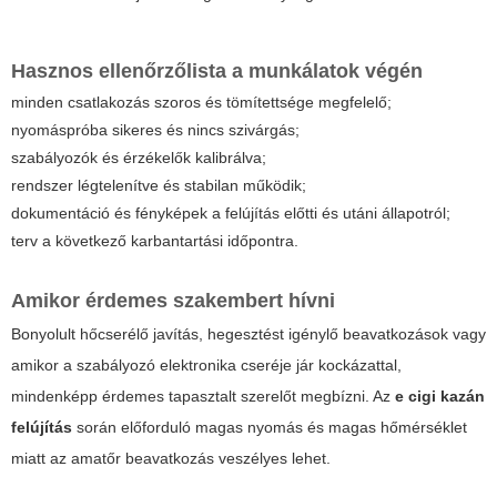
Hasznos ellenőrzőlista a munkálatok végén
minden csatlakozás szoros és tömítettsége megfelelő;
nyomáspróba sikeres és nincs szivárgás;
szabályozók és érzékelők kalibrálva;
rendszer légtelenítve és stabilan működik;
dokumentáció és fényképek a felújítás előtti és utáni állapotról;
terv a következő karbantartási időpontra.
Amikor érdemes szakembert hívni
Bonyolult hőcserélő javítás, hegesztést igénylő beavatkozások vagy
amikor a szabályozó elektronika cseréje jár kockázattal,
mindenképp érdemes tapasztalt szerelőt megbízni. Az
e cigi kazán
felújítás
során előforduló magas nyomás és magas hőmérséklet
miatt az amatőr beavatkozás veszélyes lehet.