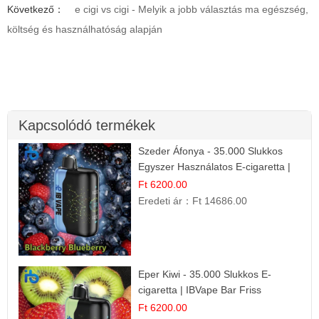
Következő：
e cigi vs cigi - Melyik a jobb választás ma egészség,
költség és használhatóság alapján
Kapcsolódó termékek
Szeder Áfonya - 35.000 Slukkos
Egyszer Használatos E-cigaretta |
Prémium Ízélmény
Ft 6200.00
Eredeti ár：
Ft 14686.00
Eper Kiwi - 35.000 Slukkos E-
cigaretta | IBVape Bar Friss
Gyümölcs Ízek
Ft 6200.00