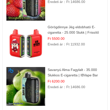
Eredeti ár：
Ft 14686.00
Görögdinnye Jég eldobható E-
cigaretta - 25.000 Slukk | Frissítő
Nyári Íz
Ft 5500.00
Eredeti ár：
Ft 11932.00
Savanyú Alma Fagylalt - 35.000
Slukkos E-cigaretta | IBVape Bar
Ft 6200.00
Eredeti ár：
Ft 14686.00