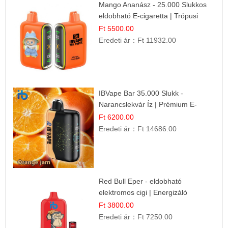
Mango Ananász - 25.000 Slukkos
eldobható E-cigaretta | Trópusi
Ízélmény
Ft 5500.00
Eredeti ár：
Ft 11932.00
IBVape Bar 35.000 Slukk -
Narancslekvár Íz | Prémium E-
cigaretta
Ft 6200.00
Eredeti ár：
Ft 14686.00
Red Bull Eper - eldobható
elektromos cigi | Energizáló
Gyümölcs Íz
Ft 3800.00
Eredeti ár：
Ft 7250.00