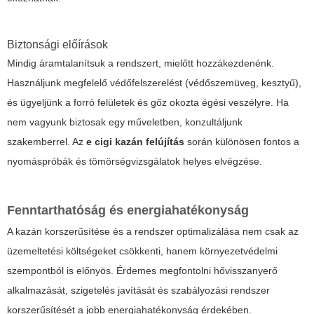
Biztonsági előírások
Mindig áramtalanítsuk a rendszert, mielőtt hozzákezdenénk.
Használjunk megfelelő védőfelszerelést (védőszemüveg, kesztyű),
és ügyeljünk a forró felületek és gőz okozta égési veszélyre. Ha
nem vagyunk biztosak egy műveletben, konzultáljunk
szakemberrel. Az
e cigi kazán felújítás
során különösen fontos a
nyomáspróbák és tömörségvizsgálatok helyes elvégzése.
Fenntarthatóság és energiahatékonyság
A kazán korszerűsítése és a rendszer optimalizálása nem csak az
üzemeltetési költségeket csökkenti, hanem környezetvédelmi
szempontból is előnyös. Érdemes megfontolni hővisszanyerő
alkalmazását, szigetelés javítását és szabályozási rendszer
korszerűsítését a jobb energiahatékonyság érdekében.