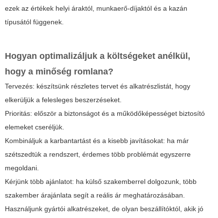
ezek az értékek helyi áraktól, munkaerő-díjaktól és a kazán
típusától függenek.
Hogyan optimalizáljuk a költségeket anélkül,
hogy a minőség romlana?
Tervezés: készítsünk részletes tervet és alkatrészlistát, hogy
elkerüljük a felesleges beszerzéseket.
Prioritás: először a biztonságot és a működőképességet biztosító
elemeket cseréljük.
Kombináljuk a karbantartást és a kisebb javításokat: ha már
szétszedtük a rendszert, érdemes több problémát egyszerre
megoldani.
Kérjünk több ajánlatot: ha külső szakemberrel dolgozunk, több
szakember árajánlata segít a reális ár meghatározásában.
Használjunk gyártói alkatrészeket, de olyan beszállítóktól, akik jó