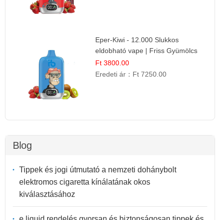
Eper-Kiwi - 12.000 Slukkos
eldobható vape | Friss Gyümölcs
Kombináció
Ft 3800.00
Eredeti ár：
Ft 7250.00
Blog
Tippek és jogi útmutató a nemzeti dohánybolt
elektromos cigaretta kínálatának okos
kiválasztásához
e liquid rendelés gyorsan és biztonságosan tippek és