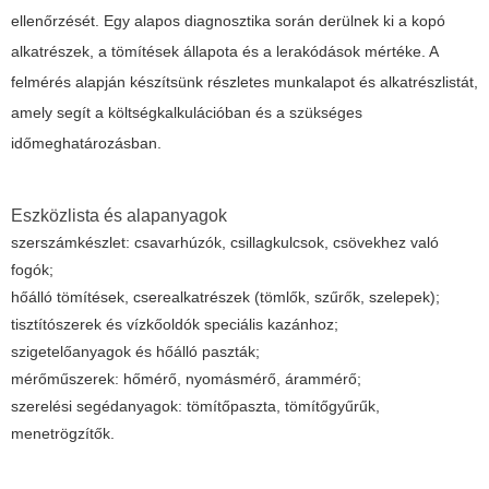
ellenőrzését. Egy alapos diagnosztika során derülnek ki a kopó
alkatrészek, a tömítések állapota és a lerakódások mértéke. A
felmérés alapján készítsünk részletes munkalapot és alkatrészlistát,
amely segít a költségkalkulációban és a szükséges
időmeghatározásban.
Eszközlista és alapanyagok
szerszámkészlet: csavarhúzók, csillagkulcsok, csövekhez való
fogók;
hőálló tömítések, cserealkatrészek (tömlők, szűrők, szelepek);
tisztítószerek és vízkőoldók speciális kazánhoz;
szigetelőanyagok és hőálló paszták;
mérőműszerek: hőmérő, nyomásmérő, árammérő;
szerelési segédanyagok: tömítőpaszta, tömítőgyűrűk,
menetrögzítők.