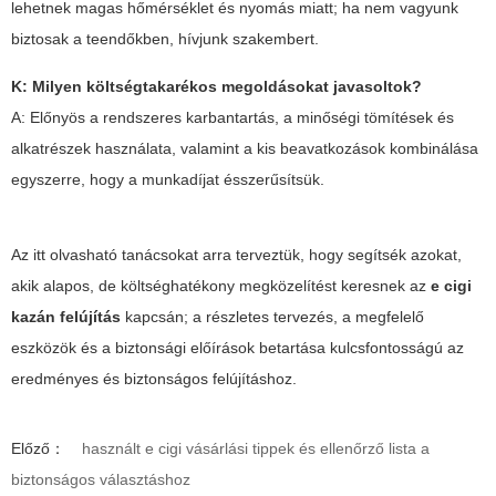
lehetnek magas hőmérséklet és nyomás miatt; ha nem vagyunk
biztosak a teendőkben, hívjunk szakembert.
K: Milyen költségtakarékos megoldásokat javasoltok?
A: Előnyös a rendszeres karbantartás, a minőségi tömítések és
alkatrészek használata, valamint a kis beavatkozások kombinálása
egyszerre, hogy a munkadíjat ésszerűsítsük.
Az itt olvasható tanácsokat arra terveztük, hogy segítsék azokat,
akik alapos, de költséghatékony megközelítést keresnek az
e cigi
kazán felújítás
kapcsán; a részletes tervezés, a megfelelő
eszközök és a biztonsági előírások betartása kulcsfontosságú az
eredményes és biztonságos felújításhoz.
Előző：
használt e cigi vásárlási tippek és ellenőrző lista a
biztonságos választáshoz