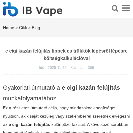
Home
>
Cikk
>
Blog
e cigi kazán felújítás tippek és trükkök lépésről lépésre
költségkalkulációval
Idő：2025-11-22
Kattintás：
306
Gyakorlati útmutató a
e cigi kazán felújítás
munkafolyamatához
Ez a részletes útmutató célja, hogy mindazoknak segítséget
nyújtson, akik saját kezűleg vagy szakemberrel szeretnék elvégezni
az
e cigi kazán felújítás
különböző fázisait. A következő sorokban
bemutatott lépések, tippek és költségbecslések gyakorlati