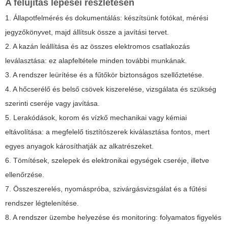
A felújítás lépései részletesen
1. Állapotfelmérés és dokumentálás: készítsünk fotókat, mérési
jegyzőkönyvet, majd állítsuk össze a javítási tervet.
2. A kazán leállítása és az összes elektromos csatlakozás
leválasztása: ez alapfeltétele minden további munkának.
3. A rendszer leürítése és a fűtőkör biztonságos szellőztetése.
4. A hőcserélő és belső csövek kiszerelése, vizsgálata és szükség
szerinti cseréje vagy javítása.
5. Lerakódások, korom és vízkő mechanikai vagy kémiai
eltávolítása: a megfelelő tisztítószerek kiválasztása fontos, mert
egyes anyagok károsíthatják az alkatrészeket.
6. Tömítések, szelepek és elektronikai egységek cseréje, illetve
ellenőrzése.
7. Összeszerelés, nyomáspróba, szivárgásvizsgálat és a fűtési
rendszer légtelenítése.
8. A rendszer üzembe helyezése és monitoring: folyamatos figyelés