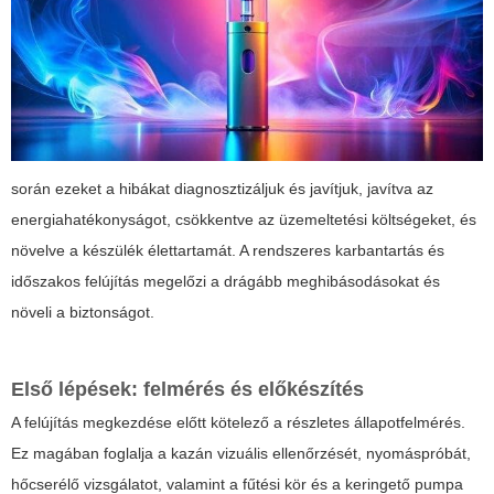
során ezeket a hibákat diagnosztizáljuk és javítjuk, javítva az
energiahatékonyságot, csökkentve az üzemeltetési költségeket, és
növelve a készülék élettartamát. A rendszeres karbantartás és
időszakos felújítás megelőzi a drágább meghibásodásokat és
növeli a biztonságot.
Első lépések: felmérés és előkészítés
A felújítás megkezdése előtt kötelező a részletes állapotfelmérés.
Ez magában foglalja a kazán vizuális ellenőrzését, nyomáspróbát,
hőcserélő vizsgálatot, valamint a fűtési kör és a keringető pumpa