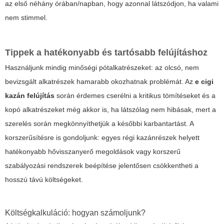
az első néhány órában/napban, hogy azonnal látszódjon, ha valami
nem stimmel.
Tippek a hatékonyabb és tartósabb felújításhoz
Használjunk mindig minőségi pótalkatrészeket: az olcsó, nem
bevizsgált alkatrészek hamarabb okozhatnak problémát. Az
e cigi
kazán felújítás
során érdemes cserélni a kritikus tömítéseket és a
kopó alkatrészeket még akkor is, ha látszólag nem hibásak, mert a
szerelés során megkönnyíthetjük a későbbi karbantartást. A
korszerűsítésre is gondoljunk: egyes régi kazánrészek helyett
hatékonyabb hővisszanyerő megoldások vagy korszerű
szabályozási rendszerek beépítése jelentősen csökkentheti a
hosszú távú költségeket.
Költségkalkuláció: hogyan számoljunk?