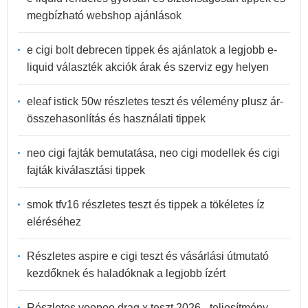
megbízható webshop ajánlások
e cigi bolt debrecen tippek és ajánlatok a legjobb e-
liquid választék akciók árak és szerviz egy helyen
eleaf istick 50w részletes teszt és vélemény plusz ár-
összehasonlítás és használati tippek
neo cigi fajták bemutatása, neo cigi modellek és cigi
fajták kiválasztási tippek
smok tfv16 részletes teszt és tippek a tökéletes íz
eléréséhez
Részletes aspire e cigi teszt és vásárlási útmutató
kezdőknek és haladóknak a legjobb ízért
Részletes voopoo drag x teszt 2026 - teljesítmény,