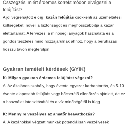
Összegzés: miért érdemes korrekt módon elvégezni a
felújítást?
A jól végrehajtott
e cigi kazán felújítás
csökkenti az üzemeltetési
költségeket, növeli a biztonságot és meghosszabbítja a kazán
élettartamát. A tervezés, a minőségi anyagok használata és a
gondos tesztelés mind hozzájárulnak ahhoz, hogy a beruházás
hosszú távon megtérüljön.
Gyakran ismételt kérdések (GYIK)
K: Milyen gyakran érdemes felújítást végezni?
A: Az általános szabály, hogy évente egyszer karbantartás, és 5-10
évente alaposabb felújítás vagy hőcserélő ellenőrzés ajánlott, de ez
a használat intenzitásától és a víz minőségétől is függ.
K: Mennyire veszélyes az amatőr beavatkozás?
A: A kazánokkal végzett munkák potenciálisan veszélyesek