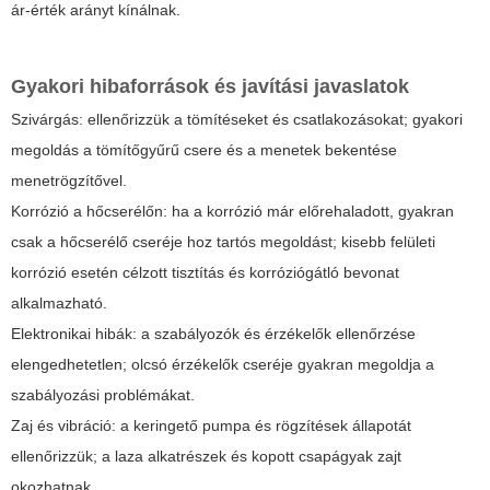
ár-érték arányt kínálnak.
Gyakori hibaforrások és javítási javaslatok
Szivárgás: ellenőrizzük a tömítéseket és csatlakozásokat; gyakori
megoldás a tömítőgyűrű csere és a menetek bekentése
menetrögzítővel.
Korrózió a hőcserélőn: ha a korrózió már előrehaladott, gyakran
csak a hőcserélő cseréje hoz tartós megoldást; kisebb felületi
korrózió esetén célzott tisztítás és korróziógátló bevonat
alkalmazható.
Elektronikai hibák: a szabályozók és érzékelők ellenőrzése
elengedhetetlen; olcsó érzékelők cseréje gyakran megoldja a
szabályozási problémákat.
Zaj és vibráció: a keringető pumpa és rögzítések állapotát
ellenőrizzük; a laza alkatrészek és kopott csapágyak zajt
okozhatnak.