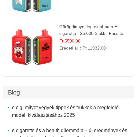
Görögdinnye Jég eldobható E-
cigaretta - 25.000 Slukk | Frissítő
Nyári Íz
Ft 5500.00
Eredeti ár：
Ft 11932.00
Blog
e cigi milyet vegyek tippek és trükkök a megfelelő
modell kiválasztásához 2025
e cigarette és a health dilemmája – új eredmények és