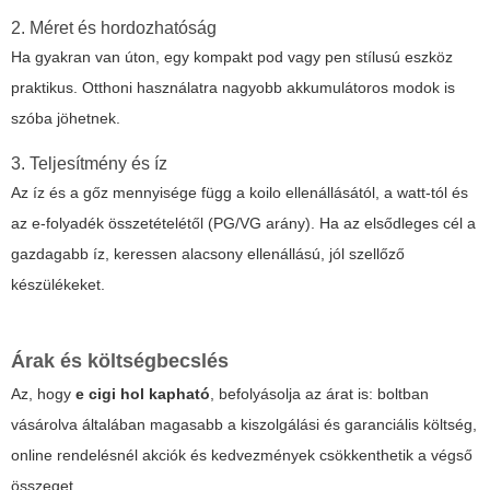
2. Méret és hordozhatóság
Ha gyakran van úton, egy kompakt pod vagy pen stílusú eszköz
praktikus. Otthoni használatra nagyobb akkumulátoros modok is
szóba jöhetnek.
3. Teljesítmény és íz
Az íz és a gőz mennyisége függ a koilo ellenállásától, a watt-tól és
az e-folyadék összetételétől (PG/VG arány). Ha az elsődleges cél a
gazdagabb íz, keressen alacsony ellenállású, jól szellőző
készülékeket.
Árak és költségbecslés
Az, hogy
e cigi hol kapható
, befolyásolja az árat is: boltban
vásárolva általában magasabb a kiszolgálási és garanciális költség,
online rendelésnél akciók és kedvezmények csökkenthetik a végső
összeget.