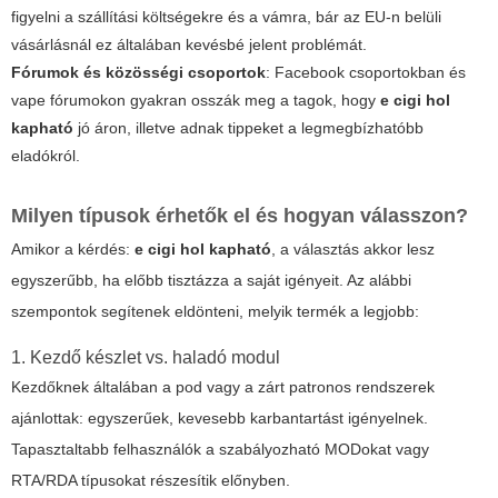
figyelni a szállítási költségekre és a vámra, bár az EU-n belüli
vásárlásnál ez általában kevésbé jelent problémát.
Fórumok és közösségi csoportok
: Facebook csoportokban és
vape fórumokon gyakran osszák meg a tagok, hogy
e cigi hol
kapható
jó áron, illetve adnak tippeket a legmegbízhatóbb
eladókról.
Milyen típusok érhetők el és hogyan válasszon?
Amikor a kérdés:
e cigi hol kapható
, a választás akkor lesz
egyszerűbb, ha előbb tisztázza a saját igényeit. Az alábbi
szempontok segítenek eldönteni, melyik termék a legjobb:
1. Kezdő készlet vs. haladó modul
Kezdőknek általában a pod vagy a zárt patronos rendszerek
ajánlottak: egyszerűek, kevesebb karbantartást igényelnek.
Tapasztaltabb felhasználók a szabályozható MODokat vagy
RTA/RDA típusokat részesítik előnyben.