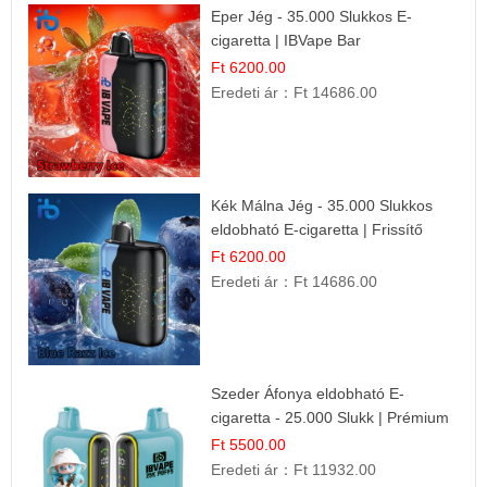
Eper Jég - 35.000 Slukkos E-
cigaretta | IBVape Bar
Ft 6200.00
Eredeti ár：
Ft 14686.00
Kék Málna Jég - 35.000 Slukkos
eldobható E-cigaretta | Frissítő
Ízélmény
Ft 6200.00
Eredeti ár：
Ft 14686.00
Szeder Áfonya eldobható E-
cigaretta - 25.000 Slukk | Prémium
Gyümölcs Íz
Ft 5500.00
Eredeti ár：
Ft 11932.00