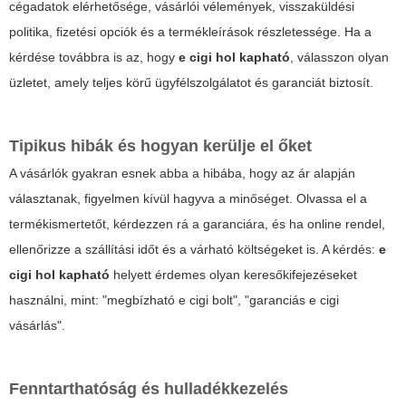
cégadatok elérhetősége, vásárlói vélemények, visszaküldési
politika, fizetési opciók és a termékleírások részletessége. Ha a
kérdése továbbra is az, hogy
e cigi hol kapható
, válasszon olyan
üzletet, amely teljes körű ügyfélszolgálatot és garanciát biztosít.
Tipikus hibák és hogyan kerülje el őket
A vásárlók gyakran esnek abba a hibába, hogy az ár alapján
választanak, figyelmen kívül hagyva a minőséget. Olvassa el a
termékismertetőt, kérdezzen rá a garanciára, és ha online rendel,
ellenőrizze a szállítási időt és a várható költségeket is. A kérdés:
e
cigi hol kapható
helyett érdemes olyan keresőkifejezéseket
használni, mint: "megbízható e cigi bolt", "garanciás e cigi
vásárlás".
Fenntarthatóság és hulladékkezelés