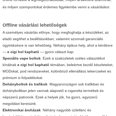
és milyen szempontokat érdemes figyelembe venni a vásárláskor.
Offline vásárlási lehetőségek
A személyes vásárlás előnye, hogy megfoghatja a készüléket, az
eladó segíthet a beállításokban, valamint azonnali garanciális
ügyintézésre is van lehetőség. Néhány tipikus hely, ahol a kérdésre
—
e cigi hol kapható
— gyors választ kap:
Speciális vape boltok
: Ezek a szaküzletek széles választékot
kínálnak
e cigi hol kapható
témában, beleértve kezdő készleteket,
MODokat, pod rendszereket, különböző ellenállású tekercseket és
prémium e-folyadékokat.
Dohányboltok és trafikok
: Magyarországon sok trafikban és
dohányboltban jelen vannak alapvető e-cigaretta termékek és
népszerű patronok. Ezek a helyek jók, ha gyors, egyszerű
megoldást keresünk.
Elektronikai áruházak
: Néhány nagyobb üzletlánc és