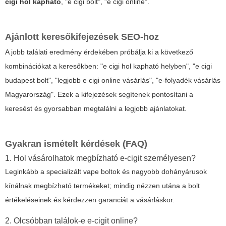
cigi hol kapható
, "e cigi bolt", "e cigi online".
Ajánlott keresőkifejezések SEO-hoz
A jobb találati eredmény érdekében próbálja ki a következő
kombinációkat a keresőkben: "e cigi hol kapható helyben", "e cigi
budapest bolt", "legjobb e cigi online vásárlás", "e-folyadék vásárlás
Magyarország". Ezek a kifejezések segítenek pontosítani a
keresést és gyorsabban megtalálni a legjobb ajánlatokat.
Gyakran ismételt kérdések (FAQ)
1. Hol vásárolhatok megbízható e-cigit személyesen?
Leginkább a specializált vape boltok és nagyobb dohányárusok
kínálnak megbízható termékeket; mindig nézzen utána a bolt
értékeléseinek és kérdezzen garanciát a vásárláskor.
2. Olcsóbban találok-e e-cigit online?