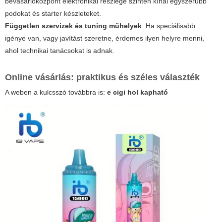
bevásárlóközpont elektronikai részlege szintén kínál egyszerűbb
podokat és starter készleteket.
Független szervizek és tuning műhelyek
: Ha speciálisabb
igénye van, vagy javítást szeretne, érdemes ilyen helyre menni,
ahol technikai tanácsokat is adnak.
Online vásárlás: praktikus és széles választék
A weben a kulcsszó továbbra is:
e cigi hol kapható