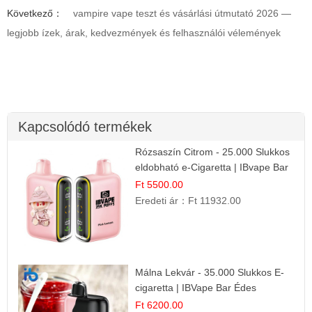
Következő：
vampire vape teszt és vásárlási útmutató 2026 —
legjobb ízek, árak, kedvezmények és felhasználói vélemények
Kapcsolódó termékek
Rózsaszín Citrom - 25.000 Slukkos
eldobható e-Cigaretta | IBvape Bar
Ft 5500.00
Eredeti ár：
Ft 11932.00
Málna Lekvár - 35.000 Slukkos E-
cigaretta | IBVape Bar Édes
Gyümölcs Íz
Ft 6200.00