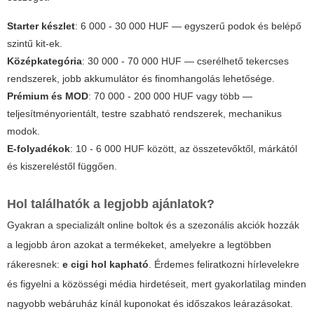
Starter készlet
: 6 000 - 30 000 HUF — egyszerű podok és belépő
szintű kit-ek.
Középkategória
: 30 000 - 70 000 HUF — cserélhető tekercses
rendszerek, jobb akkumulátor és finomhangolás lehetősége.
Prémium és MOD
: 70 000 - 200 000 HUF vagy több —
teljesítményorientált, testre szabható rendszerek, mechanikus
modok.
E-folyadékok
: 10 - 6 000 HUF között, az összetevőktől, márkától
és kiszereléstől függően.
Hol találhatók a legjobb ajánlatok?
Gyakran a specializált online boltok és a szezonális akciók hozzák
a legjobb áron azokat a termékeket, amelyekre a legtöbben
rákeresnek:
e cigi hol kapható
. Érdemes feliratkozni hírlevelekre
és figyelni a közösségi média hirdetéseit, mert gyakorlatilag minden
nagyobb webáruház kínál kuponokat és időszakos leárazásokat.