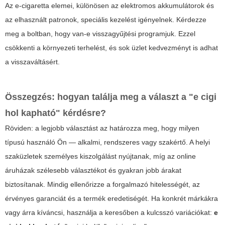
Az e-cigaretta elemei, különösen az elektromos akkumulátorok és
az elhasznált patronok, speciális kezelést igényelnek. Kérdezze
meg a boltban, hogy van-e visszagyűjtési programjuk. Ezzel
csökkenti a környezeti terhelést, és sok üzlet kedvezményt is adhat
a visszaváltásért.
Összegzés: hogyan találja meg a választ a "e cigi
hol kapható" kérdésre?
Röviden: a legjobb választást az határozza meg, hogy milyen
típusú használó Ön — alkalmi, rendszeres vagy szakértő. A helyi
szaküzletek személyes kiszolgálást nyújtanak, míg az online
áruházak szélesebb választékot és gyakran jobb árakat
biztosítanak. Mindig ellenőrizze a forgalmazó hitelességét, az
érvényes garanciát és a termék eredetiségét. Ha konkrét márkákra
vagy árra kíváncsi, használja a keresőben a kulcsszó variációkat:
e