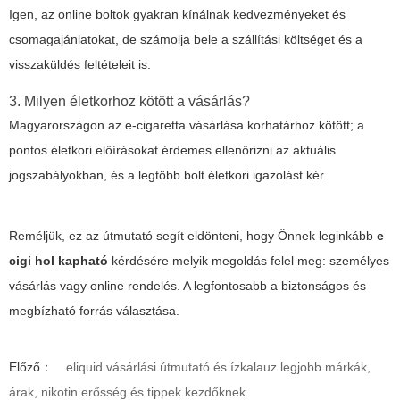
Igen, az online boltok gyakran kínálnak kedvezményeket és
csomagajánlatokat, de számolja bele a szállítási költséget és a
visszaküldés feltételeit is.
3. Milyen életkorhoz kötött a vásárlás?
Magyarországon az e-cigaretta vásárlása korhatárhoz kötött; a
pontos életkori előírásokat érdemes ellenőrizni az aktuális
jogszabályokban, és a legtöbb bolt életkori igazolást kér.
Reméljük, ez az útmutató segít eldönteni, hogy Önnek leginkább
e
cigi hol kapható
kérdésére melyik megoldás felel meg: személyes
vásárlás vagy online rendelés. A legfontosabb a biztonságos és
megbízható forrás választása.
Előző：
eliquid vásárlási útmutató és ízkalauz legjobb márkák,
árak, nikotin erősség és tippek kezdőknek