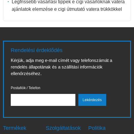
Legfrissebb vásárlási tippek e cigi vásárlóknak vatera
ajánlatok elemzése e cigi útmutató vatera trükkökkel
Rendelési érdeklődés
Kérjük, adja meg e-mail címét vagy telefonszámát a
rendelés állapotának és a szállítási információk
ellenőrzéséhez.
Postafiók / Telefon
Termékek
Szolgáltatások
Politika