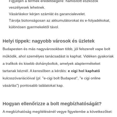
Figyeljen a termék eredetiségére: hamisított eszközök
veszélyesek lehetnek.
Vásárláskor kérjen számlát és garancialevelet.
Tárolja biztonságosan az akkumulátorokat és e-folyadékokat,
különösen gyermekektől távol.
Helyi tippek: nagyobb városok és üzletek
Budapesten és más nagyvárosokban több, jól felszerelt vape bolt
működik, ahol személyes tanácsadást is kaphat. Vidéken gyakoriak
a trafikok és kisebb dohányboltok, amelyek alaptermékeket
tartanak kéznél. A keresőben a kérdés:
e cigi hol kapható
kulcsszóvariációival (pl. "e-cigi bolt Budapest", "e cigi online
vásárlás") pontosabb találatokat kap.
Hogyan ellenőrizze a bolt megbízhatóságát?
A megbízhatóság megítélésénél vegye figyelembe a következőket: