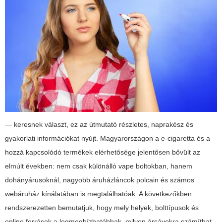
— keresnek választ, ez az útmutató részletes, naprakész és
gyakorlati információkat nyújt. Magyarországon a
e-cigaretta
és a
hozzá kapcsolódó termékek elérhetősége jelentősen bővült az
elmúlt években: nem csak különálló vape boltokban, hanem
dohányárusoknál, nagyobb áruházláncok polcain és számos
webáruház kínálatában is megtalálhatóak. A következőkben
rendszerezetten bemutatjuk, hogy mely helyek, bolttípusok és
online források a legmegbízhatóbbak, milyen ársávokra számíthat,