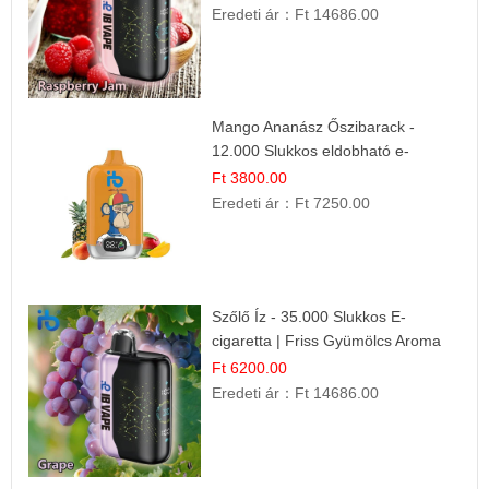
Eredeti ár：
Ft 14686.00
Mango Ananász Őszibarack -
12.000 Slukkos eldobható e-
Cigaretta
Ft 3800.00
Eredeti ár：
Ft 7250.00
Szőlő Íz - 35.000 Slukkos E-
cigaretta | Friss Gyümölcs Aroma
Ft 6200.00
Eredeti ár：
Ft 14686.00