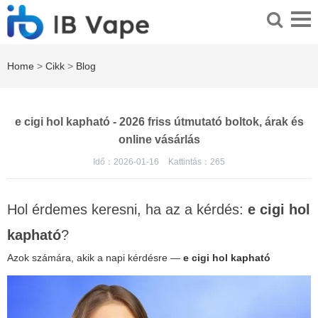
Home
>
Cikk
>
Blog
e cigi hol kapható - 2026 friss útmutató boltok, árak és
online vásárlás
Idő：2026-01-16
Kattintás：
265
Hol érdemes keresni, ha az a kérdés:
e cigi hol
kapható
?
Azok számára, akik a napi kérdésre —
e cigi hol kapható