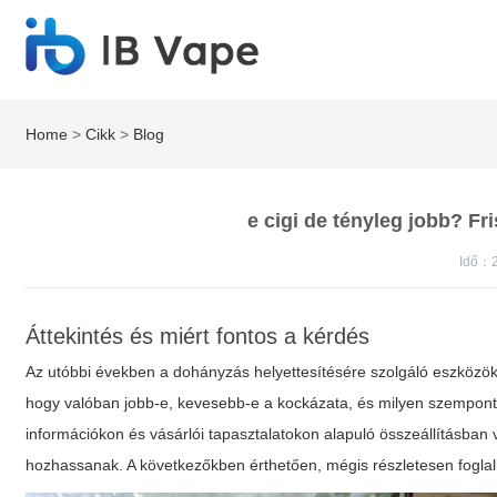
Home
>
Cikk
>
Blog
e cigi de tényleg jobb? Fr
Idő：2
Áttekintés és miért fontos a kérdés
Az utóbbi években a dohányzás helyettesítésére szolgáló eszközök
hogy valóban jobb-e, kevesebb-e a kockázata, és milyen szemponto
információkon és vásárlói tapasztalatokon alapuló összeállításban
hozhassanak. A következőkben érthetően, mégis részletesen fogl