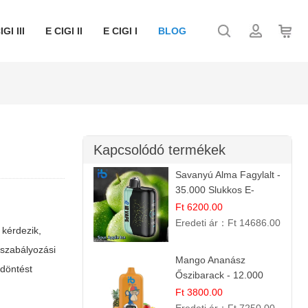
IGI III
E CIGI II
E CIGI I
BLOG
Kapcsolódó termékek
Savanyú Alma Fagylalt -
35.000 Slukkos E-
cigaretta | IBVape Bar
Ft 6200.00
Eredeti ár：
Ft 14686.00
 kérdezik,
 szabályozási
Mango Ananász
 döntést
Őszibarack - 12.000
Slukkos eldobható e-
Ft 3800.00
Cigaretta