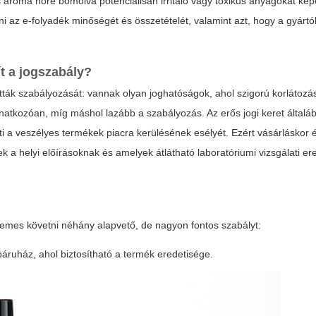
aroma hőre bomolva potenciálisan irritáló vagy toxikus anyagokat ké
i az e-folyadék minőségét és összetételét, valamint azt, hogy a gyártó
t a jogszabály?
etták szabályozását: vannak olyan joghatóságok, ahol szigorú korlátoz
onatkozóan, míg máshol lazább a szabályozás. Az erős jogi keret általá
i a veszélyes termékek piacra kerülésének esélyét. Ezért vásárláskor
k a helyi előírásoknak és amelyek átlátható laboratóriumi vizsgálati 
mes követni néhány alapvető, de nagyon fontos szabályt:
báruház, ahol biztosítható a termék eredetisége.