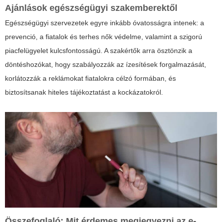
Ajánlások egészségügyi szakemberektől
Egészségügyi szervezetek egyre inkább óvatosságra intenek: a
prevenció, a fiatalok és terhes nők védelme, valamint a szigorú
piacfelügyelet kulcsfontosságú. A szakértők arra ösztönzik a
döntéshozókat, hogy szabályozzák az ízesítések forgalmazását,
korlátozzák a reklámokat fiatalokra célzó formában, és
biztosítsanak hiteles tájékoztatást a kockázatokról.
Összefoglaló: Mit érdemes megjegyezni az e-