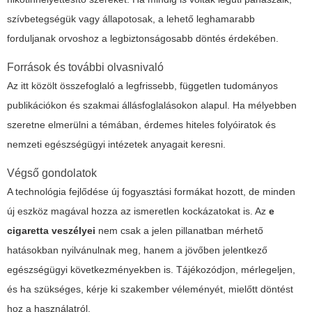
szívbetegségük vagy állapotosak, a lehető leghamarabb
forduljanak orvoshoz a legbiztonságosabb döntés érdekében.
Források és további olvasnivaló
Az itt közölt összefoglaló a legfrissebb, független tudományos
publikációkon és szakmai állásfoglalásokon alapul. Ha mélyebben
szeretne elmerülni a témában, érdemes hiteles folyóiratok és
nemzeti egészségügyi intézetek anyagait keresni.
Végső gondolatok
A technológia fejlődése új fogyasztási formákat hozott, de minden
új eszköz magával hozza az ismeretlen kockázatokat is. Az
e
cigaretta veszélyei
nem csak a jelen pillanatban mérhető
hatásokban nyilvánulnak meg, hanem a jövőben jelentkező
egészségügyi következményekben is. Tájékozódjon, mérlegeljen,
és ha szükséges, kérje ki szakember véleményét, mielőtt döntést
hoz a használatról.