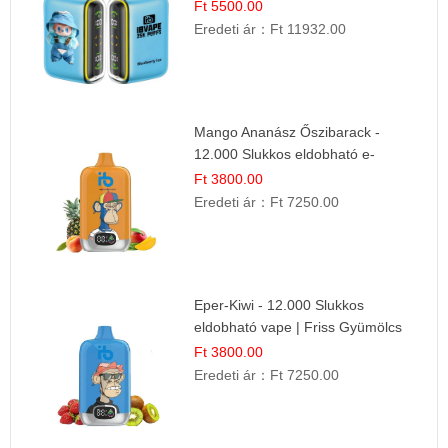
Desszert Íz
Ft 5500.00
Eredeti ár：
Ft 11932.00
Mango Ananász Őszibarack -
12.000 Slukkos eldobható e-
Cigaretta
Ft 3800.00
Eredeti ár：
Ft 7250.00
Eper-Kiwi - 12.000 Slukkos
eldobható vape | Friss Gyümölcs
Kombináció
Ft 3800.00
Eredeti ár：
Ft 7250.00