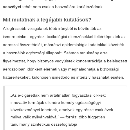
veszélyei
tehát nem csak a használóra korlátozódnak.
Mit mutatnak a legújabb kutatások?
A legfrissebb vizsgálatok több irányból is bővítették az
ismereteinket: egyrészt toxikológiai elemzésekkel feltérképezték az
aeroszol összetételét, másrészt epidemiológiai adatokkal követték
a használók egészségi állapotát. Számos tanulmány arra
figyelmeztet, hogy bizonyos vegyületek koncentrációja a belélegzett
aeroszolban időnként elérheti vagy meghaladhatja a biztonsági
határértékeket, különösen ismétlődő és intenzív használat esetén.
„Az e-cigaretták nem ártalmatlan fogyasztási cikkek;
innovatív formájuk ellenére komoly egészségügyi
következményei lehetnek, amelyek egy része csak évek
múlva válik nyilvánvalóvá.” — forrás: több független
tanulmány szintetikus összefoglalója