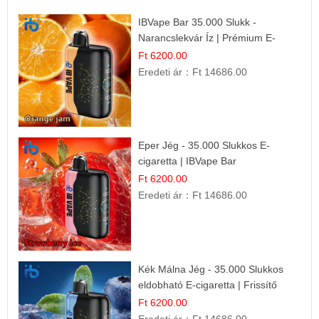
IBVape Bar 35.000 Slukk -
Narancslekvár Íz | Prémium E-
cigaretta
Ft 6200.00
Eredeti ár：
Ft 14686.00
Eper Jég - 35.000 Slukkos E-
cigaretta | IBVape Bar
Ft 6200.00
Eredeti ár：
Ft 14686.00
Kék Málna Jég - 35.000 Slukkos
eldobható E-cigaretta | Frissítő
Ízélmény
Ft 6200.00
Eredeti ár：
Ft 14686.00