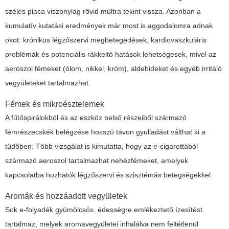
széles piaca viszonylag rövid múltra tekint vissza. Azonban a
kumulatív kutatási eredmények már most is aggodalomra adnak
okot: krónikus légzőszervi megbetegedések, kardiovaszkuláris
problémák és potenciális rákkeltő hatások lehetségesek, mivel az
aeroszol fémeket (ólom, nikkel, króm), aldehideket és egyéb irritáló
vegyületeket tartalmazhat.
Fémek és mikroésztelemek
A fűtőspirálokból és az eszköz belső részeiből származó
fémrészecskék belégzése hosszú távon gyulladást válthat ki a
tüdőben. Több vizsgálat is kimutatta, hogy az e-cigarettából
származó aeroszol tartalmazhat nehézfémeket, amelyek
kapcsolatba hozhatók légzőszervi és szisztémás betegségekkel.
Aromák és hozzáadott vegyületek
Sok e-folyadék gyümölcsös, édességre emlékeztető ízesítést
tartalmaz, melyek aromavegyületei inhalálva nem feltétlenül