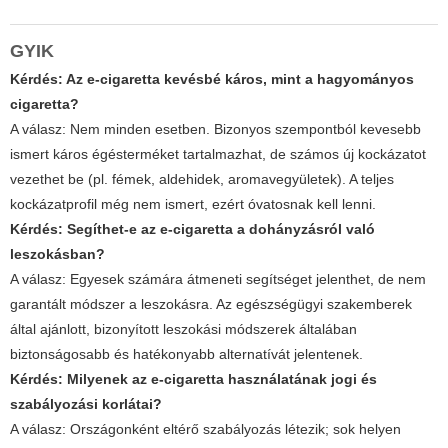
GYIK
Kérdés: Az e-cigaretta kevésbé káros, mint a hagyományos
cigaretta?
A válasz: Nem minden esetben. Bizonyos szempontból kevesebb
ismert káros égésterméket tartalmazhat, de számos új kockázatot
vezethet be (pl. fémek, aldehidek, aromavegyületek). A teljes
kockázatprofil még nem ismert, ezért óvatosnak kell lenni.
Kérdés: Segíthet-e az e-cigaretta a dohányzásról való
leszokásban?
A válasz: Egyesek számára átmeneti segítséget jelenthet, de nem
garantált módszer a leszokásra. Az egészségügyi szakemberek
által ajánlott, bizonyított leszokási módszerek általában
biztonságosabb és hatékonyabb alternatívát jelentenek.
Kérdés: Milyenek az e-cigaretta használatának jogi és
szabályozási korlátai?
A válasz: Országonként eltérő szabályozás létezik; sok helyen