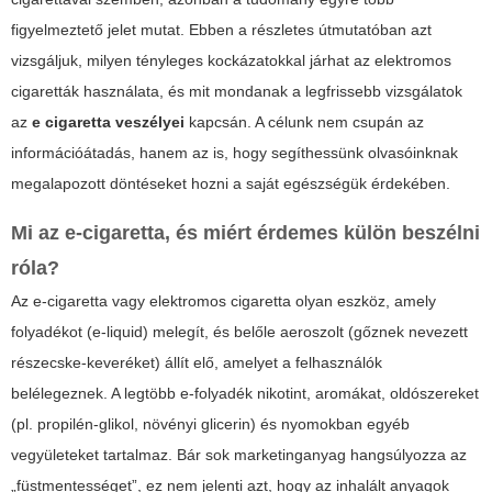
figyelmeztető jelet mutat. Ebben a részletes útmutatóban azt
vizsgáljuk, milyen tényleges kockázatokkal járhat az elektromos
cigaretták használata, és mit mondanak a legfrissebb vizsgálatok
az
e cigaretta veszélyei
kapcsán. A célunk nem csupán az
információátadás, hanem az is, hogy segíthessünk olvasóinknak
megalapozott döntéseket hozni a saját egészségük érdekében.
Mi az e-cigaretta, és miért érdemes külön beszélni
róla?
Az e-cigaretta vagy elektromos cigaretta olyan eszköz, amely
folyadékot (e-liquid) melegít, és belőle aeroszolt (gőznek nevezett
részecske-keveréket) állít elő, amelyet a felhasználók
belélegeznek. A legtöbb e-folyadék nikotint, aromákat, oldószereket
(pl. propilén-glikol, növényi glicerin) és nyomokban egyéb
vegyületeket tartalmaz. Bár sok marketinganyag hangsúlyozza az
„füstmentességet”, ez nem jelenti azt, hogy az inhalált anyagok