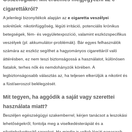
cigarettákról?
A jelenlegi bizonyítékok alapján az
e cigaretta veszélyei
sokrétűek: nikotinfüggőség, légúti irritáció, potenciális krónikus
betegségek, fém- és vegyületexpozíció, valamint eszközspecifikus
veszélyek (pl. akkumulátor-problémák). Bár egyes felhasználók
számára az eszköz segíthet a hagyományos cigarettáról való
áttérésben, ez nem teszi biztonságossá a használatot, különösen
fiatalok, terhes nők és nemdohányzók körében. A
legbiztonságosabb választás az, ha teljesen elkerüljük a nikotint és
a füst/aeroszol belélegzését.
Mit tegyen, ha aggódik a saját vagy szerettei
használata miatt?
Beszéljen egészségügyi szakemberrel, kérjen tanácsot a leszokási
lehetőségekről, fontolja meg a viselkedésterápiát és a
nikotinhelyettesítő szereket. Ha mindig is voltak légúti panaszaik,