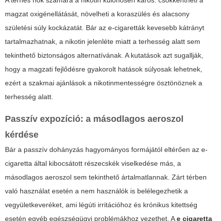
A terhes nők számára a nikotin különösen káros: csökkentheti a
magzat oxigénellátását, növelheti a koraszülés és alacsony
születési súly kockázatát. Bár az e-cigaretták kevesebb kátrányt
tartalmazhatnak, a nikotin jelenléte miatt a
terhesség alatt sem
tekinthető biztonságos alternatívának
. A kutatások azt sugallják,
hogy a magzati fejlődésre gyakorolt hatások súlyosak lehetnek,
ezért a szakmai ajánlások a nikotinmentességre ösztönöznek a
terhesség alatt.
Passzív expozíció: a másodlagos aeroszol
kérdése
Bár a passzív dohányzás hagyományos formájától eltérően az e-
cigaretta által kibocsátott részecskék viselkedése más, a
másodlagos aeroszol sem tekinthető ártalmatlannak. Zárt térben
való használat esetén a nem használók is belélegezhetik a
vegyületkeveréket, ami légúti irritációhoz és krónikus kitettség
esetén egyéb egészségügyi problémákhoz vezethet. A
e cigaretta