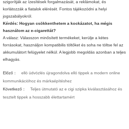
szigorítják az ízesítések forgalmazását, a reklámokat, és
korlátozzák a fiatalok elérését. Fontos tájékozódni a helyi
jogszabályokról.
Kérdés: Hogyan csökkenthetem a kockázatot, ha mégis
használom az e-cigarettát?
A válasz: Válasszon minősített termékeket, kerülje a kétes
forrásokat, használjon kompatibilis töltőket és soha ne töltse fel az
akkumulátort felügyelet nélkül. A legjobb megoldás azonban a teljes
elhagyás.
Előző：
elló üdvözlés újragondolva elló tippek a modern online
kommunikációhoz és márkaépítéshez
Következő：
Teljes útmutató az e cigi szipka kiválasztásához és
tesztelt tippek a hosszabb élettartamért