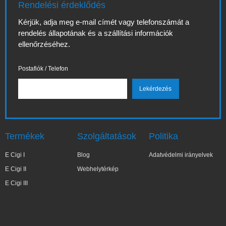
Rendelési érdeklődés
Kérjük, adja meg e-mail címét vagy telefonszámát a
rendelés állapotának és a szállítási információk
ellenőrzéséhez.
Postafiók / Telefon
Termékek
Szolgáltatások
Politika
E Cigi I
Blog
Adatvédelmi irányelvek
E Cigi II
Webhelytérkép
E Cigi III