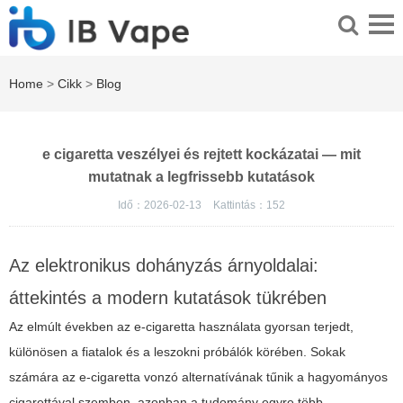
Home
>
Cikk
>
Blog
e cigaretta veszélyei és rejtett kockázatai — mit
mutatnak a legfrissebb kutatások
Idő：2026-02-13
Kattintás：
152
Az elektronikus dohányzás árnyoldalai:
áttekintés a modern kutatások tükrében
Az elmúlt években az e-cigaretta használata gyorsan terjedt,
különösen a fiatalok és a leszokni próbálók körében. Sokak
számára az e-cigaretta vonzó alternatívának tűnik a hagyományos
cigarettával szemben, azonban a tudomány egyre több