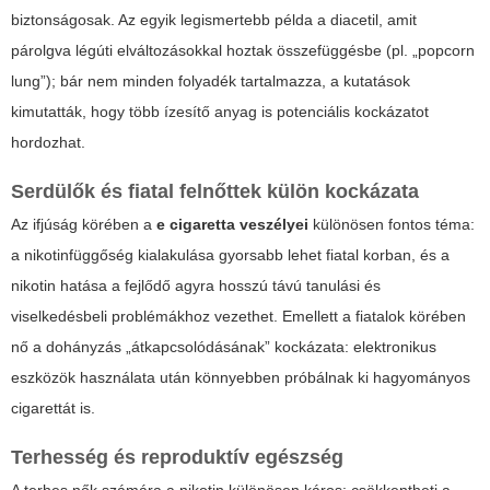
biztonságosak. Az egyik legismertebb példa a diacetil, amit
párolgva légúti elváltozásokkal hoztak összefüggésbe (pl. „popcorn
lung”); bár nem minden folyadék tartalmazza, a kutatások
kimutatták, hogy több ízesítő anyag is potenciális kockázatot
hordozhat.
Serdülők és fiatal felnőttek külön kockázata
Az ifjúság körében a
e cigaretta veszélyei
különösen fontos téma:
a nikotinfüggőség kialakulása gyorsabb lehet fiatal korban, és a
nikotin hatása a fejlődő agyra hosszú távú tanulási és
viselkedésbeli problémákhoz vezethet. Emellett a fiatalok körében
nő a dohányzás „átkapcsolódásának” kockázata: elektronikus
eszközök használata után könnyebben próbálnak ki hagyományos
cigarettát is.
Terhesség és reproduktív egészség