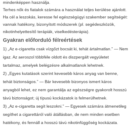
mindenképpen használja.
Terhes nők és fiatalok számára a használat teljes kerülése ajánlott.
Ha cél a leszokás, keresse fel egészségügyi szakember segítségét:
vannak hatékony, bizonyított módszerek (pl. segédeszközök,
nikotinhelyettesítő terápiák, viselkedésterápia).
Gyakran előforduló félreértések
1) „Az e-cigaretta csak vízgőzt bocsát ki, tehát ártalmatlan.” — Nem
igaz. Az aeroszol többféle oldott és diszpergált vegyületet
tartalmaz, amelyek belégzésre alkalmatlanok lehetnek.
2) „Egyes kutatások szerint kevesebb káros anyag van benne,
tehát biztonságos.” — Bár kevesebb bizonyos ismert káros
anyagból lehet, ez nem garantálja az egészségre gyakorolt hosszú
távú biztonságot; új típusú kockázatok is felmerülhetnek.
3) „Az e-cigaretta segít leszokni.” — Egyesek számára átmenetileg
segíthet a cigarettáról való átállásban, de nem minden esetben
hatékony, és fennáll a hosszú távú nikotinfüggőség kockázata.