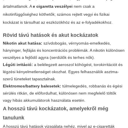
ártalmatlanok. A
e cigaretta veszélyei
nem csak a
nikotinfüggőséghez köthetők; számos rejtett vegyi és fizikai
kockázat is társulhat az eszközökhöz és az e-folyadékokhoz.
Rövid távú hatások és akut kockázatok
Nikotin akut hatása:
szívdobogás, vérnyomás-emelkedés,
hányinger, fejfájás és koncentrációs problémák. A nikotin különösen
veszélyes a fejlődő agyra (serdülők és terhes nők).
Légúti irritáció:
a belélegzett aeroszol köhögést, torokirritációt és
légzési kényelmetlenséget okozhat. Egyes felhasználók asztma-
szerű tüneteket tapasztalnak.
Elektromos/battery balesetek:
túlmelegedés, robbanás és égési
sérülés ritkán, de előfordulhat, különösen nem megfelelő töltők
vagy hibás akkumulátorok használata esetén.
A hosszú távú kockázatok, amelyekről még
tanulunk
A hosszú távú hatások vizsgálata nehéz, mivel az e-cigaretták