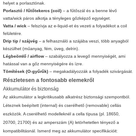
helyet a porlasztónak.
Porlasztó / fűtőtekercs (coil)
– a fűtőszál és a benne lévő
vatta/wick páros alkotja a tényleges gőzképző egységet.
Vatta / wick
– felszívja az e-liquid-et és vezeti a folyadékot a coil
felületére.
Drip tip / szájvég
– a felhasználó a szájába veszi, több anyagból
készülhet (műanyag, fém, üveg, delrin).
Légbeömlő / airflow
– szabályozza a levegő mennyiségét, ami
hatással van a gőz mennyiségére és ízre.
Tömítések (O-gyűrűk)
– megakadályozzák a folyadék szivárgását.
Részletesen a fontosabb elemekről
Akkumulátor és biztonság
Az akkumulátor a legkritikusabb alkatrész biztonsági szempontból.
Léteznek beépített (internal) és cserélhető (removable) cellás
eszközök. A cserélhető modelleknél a cella típusa (pl. 18650,
20700, 21700) és az amperszám (A) letörhetetlen tényező a
kompatibilitásnál. Ismerd meg az akkumulátor specifikációit: