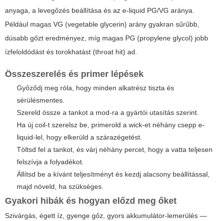
anyaga, a levegőzés beállítása és az e-liquid PG/VG aránya.
Például magas VG (vegetable glycerin) arány gyakran sűrűbb,
dúsabb gőzt eredményez, míg magas PG (propylene glycol) jobb
ízfeloldódást és torokhatást (throat hit) ad.
Összeszerelés és primer lépések
Győződj meg róla, hogy minden alkatrész tiszta és
sérülésmentes.
Szereld össze a tankot a mod-ra a gyártói utasítás szerint.
Ha új coil-t szerelsz be, primerold a wick-et néhány csepp e-
liquid-lel, hogy elkerüld a szárazégetést.
Töltsd fel a tankot, és várj néhány percet, hogy a vatta teljesen
felszívja a folyadékot.
Állítsd be a kívánt teljesítményt és kezdj alacsony beállítással,
majd növeld, ha szükséges.
Gyakori hibák és hogyan előzd meg őket
Szivárgás, égett íz, gyenge gőz, gyors akkumulátor-lemerülés —