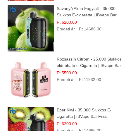
Savanyú Alma Fagylalt - 35.000
Slukkos E-cigaretta | IBVape Bar
Ft 6200.00
Eredeti ár：
Ft 14686.00
Rózsaszín Citrom - 25.000 Slukkos
eldobható e-Cigaretta | IBvape Bar
Ft 5500.00
Eredeti ár：
Ft 11932.00
Eper Kiwi - 35.000 Slukkos E-
cigaretta | IBVape Bar Friss
Gyümölcs Ízek
Ft 6200.00
Eredeti ár：
Ft 14686.00