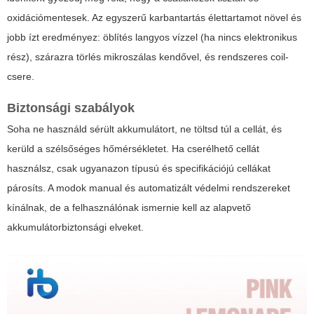
oxidációmentesek. Az egyszerű karbantartás élettartamot növel és
jobb ízt eredményez: öblítés langyos vízzel (ha nincs elektronikus
rész), szárazra törlés mikroszálas kendővel, és rendszeres coil-
csere.
Biztonsági szabályok
Soha ne használd sérült akkumulátort, ne töltsd túl a cellát, és
kerüld a szélsőséges hőmérsékletet. Ha cserélhető cellát
használsz, csak ugyanazon típusú és specifikációjú cellákat
párosíts. A modok manual és automatizált védelmi rendszereket
kínálnak, de a felhasználónak ismernie kell az alapvető
akkumulátorbiztonsági elveket.