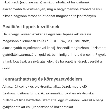
nikotin-sók (nicotine salts) simább inhalációt biztosítanak
alacsonyabb teljesítményen, míg a hagyományos szabad bázisú
nikotin nagyobb throat hit-et adhat magasabb teljesítményen.
Beállítási tippek kezdőknek
Ha új vagy, kövesd ezeket az egyszerű lépéseket: válassz
magasabb ellenállású coil-t (pl. 1.0–1.8Ω) MTL stílushoz,
alacsonyabb teljesítménnyel kezdj, használj megbízható, közismert
gyártóktól származó e-liquid-et, és mindig primerold a coil-t. Figyeld
a tank fogyását, a szivárgás jeleit, és ha égett ízt érzel, cseréld a
coil-t.
Fenntarthatóság és környezetvédelem
A használt coil-ok és elektronikai alkatrészek megfelelő
újrahasznosítása fontos. Az akkumulátorokat és elektronikai
hulladékot tilos háztartási szeméttel együtt kidobni; keresd a helyi
gyűjtőpontokat és újrahasznosító központokat.