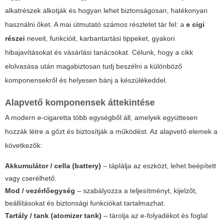
alkatrészek alkotják és hogyan lehet biztonságosan, hatékonyan
használni őket. A mai útmutató számos részletet tár fel: a
e cigi
részei
neveit, funkcióit, karbantartási tippeket, gyakori
hibajavításokat és vásárlási tanácsokat. Célunk, hogy a cikk
elolvasása után magabiztosan tudj beszélni a különböző
komponensekről és helyesen bánj a készülékeddel.
Alapvető komponensek áttekintése
A modern e-cigaretta több egységből áll, amelyek együttesen
hozzák létre a gőzt és biztosítják a működést. Az alapvető elemek a
következők:
Akkumulátor / cella (battery)
– táplálja az eszközt, lehet beépített
vagy cserélhető.
Mod / vezérlőegység
– szabályozza a teljesítményt, kijelzőt,
beállításokat és biztonsági funkciókat tartalmazhat.
Tartály / tank (atomizer tank)
– tárolja az e-folyadékot és foglal