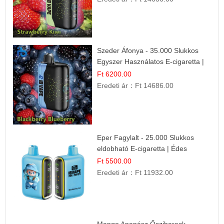
Szeder Áfonya - 35.000 Slukkos
Egyszer Használatos E-cigaretta |
Prémium Ízélmény
Ft 6200.00
Eredeti ár：
Ft 14686.00
Eper Fagylalt - 25.000 Slukkos
eldobható E-cigaretta | Édes
Desszert Íz
Ft 5500.00
Eredeti ár：
Ft 11932.00
Mango Ananász Őszibarack -