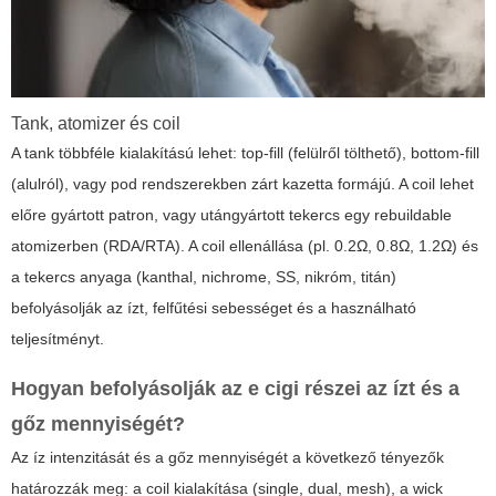
Tank, atomizer és coil
A tank többféle kialakítású lehet: top-fill (felülről tölthető), bottom-fill
(alulról), vagy pod rendszerekben zárt kazetta formájú. A coil lehet
előre gyártott patron, vagy utángyártott tekercs egy rebuildable
atomizerben (RDA/RTA). A coil ellenállása (pl. 0.2Ω, 0.8Ω, 1.2Ω) és
a tekercs anyaga (kanthal, nichrome, SS, nikróm, titán)
befolyásolják az ízt, felfűtési sebességet és a használható
teljesítményt.
Hogyan befolyásolják az
e cigi részei
az ízt és a
gőz mennyiségét?
Az íz intenzitását és a gőz mennyiségét a következő tényezők
határozzák meg: a coil kialakítása (single, dual, mesh), a wick