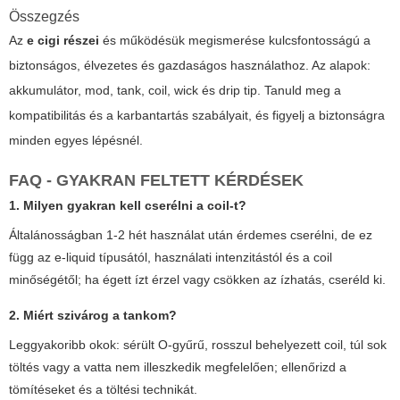
Összegzés
Az
e cigi részei
és működésük megismerése kulcsfontosságú a
biztonságos, élvezetes és gazdaságos használathoz. Az alapok:
akkumulátor, mod, tank, coil, wick és drip tip. Tanuld meg a
kompatibilitás és a karbantartás szabályait, és figyelj a biztonságra
minden egyes lépésnél.
FAQ - GYAKRAN FELTETT KÉRDÉSEK
1. Milyen gyakran kell cserélni a coil-t?
Általánosságban 1-2 hét használat után érdemes cserélni, de ez
függ az e-liquid típusától, használati intenzitástól és a coil
minőségétől; ha égett ízt érzel vagy csökken az ízhatás, cseréld ki.
2. Miért szivárog a tankom?
Leggyakoribb okok: sérült O-gyűrű, rosszul behelyezett coil, túl sok
töltés vagy a vatta nem illeszkedik megfelelően; ellenőrizd a
tömítéseket és a töltési technikát.