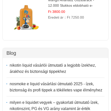
12.000 Slukkos eldobható e-
Cigaretta
Ft 3800.00
Eredeti ár：
Ft 7250.00
Blog
nikotin liquid vásárlói útmutató a legjobb ízekhez,
árakhoz és biztonsági tippekhez
nosmoke e liquid vásárlási útmutató 2025 - ízek,
biztonság és profi tippek a tökéletes vape élményhez
milyen e liquidet vegyek – gyakorlati útmutató ízek,
nikotinszint, PG és VG arány valamint ár-érték