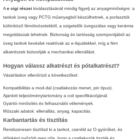
A
e cigi részei
kiválasztásánál mindig figyelj az anyagminőségre: a
tankok üveg vagy PCTG műanyagból készülhetnek, a porlasztók
különböző fémötvözetekből, a szigetelők üvegszálas vagy kerámia
megoldásúak lehetnek. Biztonság és tartósság szempontjából az
üveg tankok kevésbé reaktívak az e-liquidekkel, míg a fém
alkatrészek biztosítják a mechanikai ellenállást.
Hogyan válassz alkatrészt és pótalkatrészt?
Vásárláskor ellenőrizd a következőket:
Kompatibilitás a mod-dal (csatlakozás menet, pin típus).
Ajánlott teljesítménytartomány a coil specifikációjánál.
Gyártói minősítés és felhasználói vélemények.
Műszaki adatok: ellenállás, anyag, kapacitás.
Karbantartás és tisztítás
Rendszeresen tisztítsd ki a tankot, cseréld az O-gyűrűket, és
időnként győződj meg róla, hogy a csatlakozók tiszták és