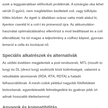
ezek a leggyakrabban előforduló problémák. A szivárgás oka lehet
sérült O-gyűrű, nem megfelelően beültetett coil, vagy túlfolyás
töltés közben. Az égett íz általában száraz vatta miatt alakul ki,
ilyenkor cseréld ki a coil-t és primerezd újra. Az akkumulátor-
használat optimalizálásához ellenőrizd a mod beállításait és a coil
ellenállását; ha túl magas a teljesítmény a coilhez képest, gyorsan
lemerül a cella és kockázat nő.
Speciális alkatrészek és alternatívák
Az utóbbi években megjelentek a pod-rendszerek, MTL (mouth to
lung) és DL (direct lung) eszközök közti különbségek, valamint a
rebuildable atomizerek (RDA, RTA, RDTA) a haladó
felhasználóknak. A mesh-coilok például nagyobb fűtőfelületet
biztosítanak, egyenletesebb felmelegedést és gyakran jobb ízt
adnak hosszabb élettartammal.
Anyagok és kompatibilitás