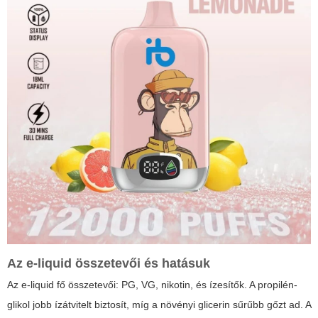
Az e-liquid összetevői és hatásuk
Az e-liquid fő összetevői: PG, VG, nikotin, és ízesítők. A propilén-
glikol jobb ízátvitelt biztosít, míg a növényi glicerin sűrűbb gőzt ad. A