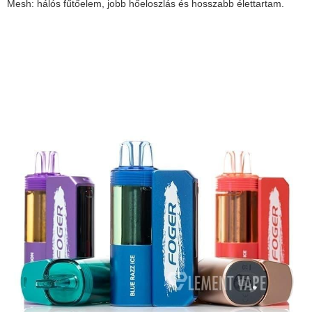
Mesh: hálós fűtőelem, jobb hőeloszlás és hosszabb élettartam.