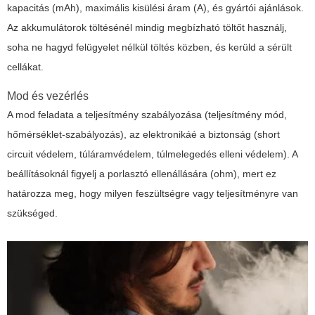
kapacitás (mAh), maximális kisülési áram (A), és gyártói ajánlások.
Az akkumulátorok töltésénél mindig megbízható töltőt használj,
soha ne hagyd felügyelet nélkül töltés közben, és kerüld a sérült
cellákat.
Mod és vezérlés
A mod feladata a teljesítmény szabályozása (teljesítmény mód,
hőmérséklet-szabályozás), az elektronikáé a biztonság (short
circuit védelem, túláramvédelem, túlmelegedés elleni védelem). A
beállításoknál figyelj a porlasztó ellenállására (ohm), mert ez
határozza meg, hogy milyen feszültségre vagy teljesítményre van
szükséged.