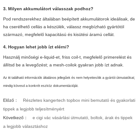
3. Milyen akkumulátort válasszak podhoz?
Pod rendszerekhez általában beépített akkumulátorok ideálisak, de
ha cserélhető cellás a készülék, válassz megbízható gyártótól
származó, megfelelő kapacitású és kisütési áramú cellát.
4. Hogyan lehet jobb ízt elérni?
Használj minőségi e-liquid-et, friss coil-t, megfelelő primerelést és
állítsd be a levegőzést; a mesh-coilok gyakran jobb ízt adnak.
Az itt található információk általános jellegűek és nem helyettesítik a gyártói útmutatókat;
mindig kövesd a konkrét eszköz dokumentációját.
Előző：
Részletes kangertech topbox mini bemutató és gyakorlati
tippek a legjobb teljesítményért
Következő：
e cigi vác vásárlási útmutató, boltok, árak és tippek
a legjobb választáshoz