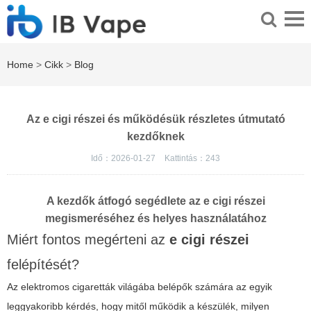
Home
>
Cikk
>
Blog
Az e cigi részei és működésük részletes útmutató
kezdőknek
Idő：2026-01-27
Kattintás：
243
A kezdők átfogó segédlete az e cigi részei
megismeréséhez és helyes használatához
Miért fontos megérteni az
e cigi részei
felépítését?
Az elektromos cigaretták világába belépők számára az egyik
leggyakoribb kérdés, hogy mitől működik a készülék, milyen