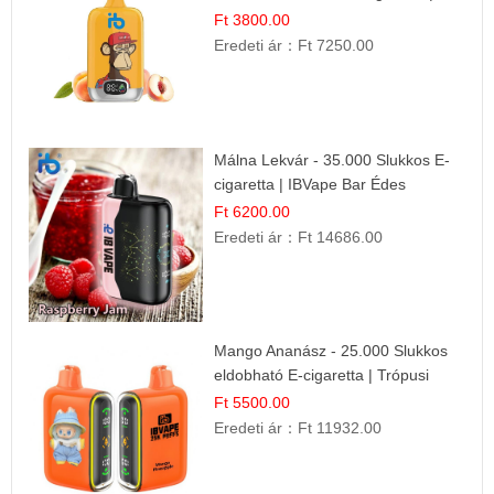
Friss Gyümölcs Íz
Ft 3800.00
Eredeti ár：
Ft 7250.00
Málna Lekvár - 35.000 Slukkos E-
cigaretta | IBVape Bar Édes
Gyümölcs Íz
Ft 6200.00
Eredeti ár：
Ft 14686.00
Mango Ananász - 25.000 Slukkos
eldobható E-cigaretta | Trópusi
Ízélmény
Ft 5500.00
Eredeti ár：
Ft 11932.00