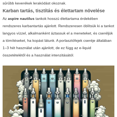
sűrűbb keverékek lerakódást okoznak.
Karban tartás, tisztítás és élettartam növelése
Az
aspire nautilus
tankok hosszú élettartama érdekében
rendszeres karbantartás ajánlott. Rendszeresen öblítsük ki a tankot
langyos vízzel, alkalmanként áztassuk el a meneteket, és cseréljük
a tömítéseket, ha kopást látunk. A porlasztófejek cseréje általában
1–3 hét használat után ajánlott, de ez függ az e-liquid
összetételétől és a használat intenzitásától.