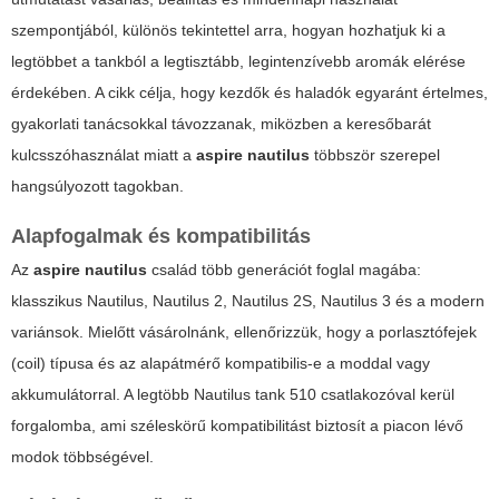
szempontjából, különös tekintettel arra, hogyan hozhatjuk ki a
legtöbbet a tankból a legtisztább, legintenzívebb aromák elérése
érdekében. A cikk célja, hogy kezdők és haladók egyaránt értelmes,
gyakorlati tanácsokkal távozzanak, miközben a keresőbarát
kulcsszóhasználat miatt a
aspire nautilus
többször szerepel
hangsúlyozott tagokban.
Alapfogalmak és kompatibilitás
Az
aspire nautilus
család több generációt foglal magába:
klasszikus Nautilus, Nautilus 2, Nautilus 2S, Nautilus 3 és a modern
variánsok. Mielőtt vásárolnánk, ellenőrizzük, hogy a porlasztófejek
(coil) típusa és az alapátmérő kompatibilis-e a moddal vagy
akkumulátorral. A legtöbb Nautilus tank 510 csatlakozóval kerül
forgalomba, ami széleskörű kompatibilitást biztosít a piacon lévő
modok többségével.