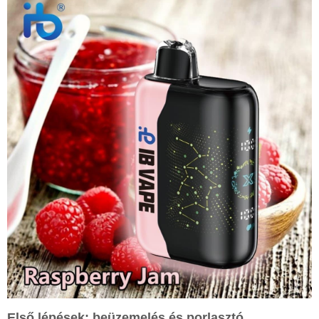
Első lépések: beüzemelés és porlasztó