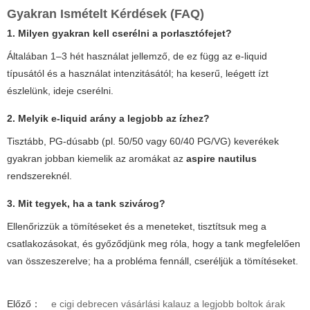
Gyakran Ismételt Kérdések (FAQ)
1. Milyen gyakran kell cserélni a porlasztófejet?
Általában 1–3 hét használat jellemző, de ez függ az e-liquid
típusától és a használat intenzitásától; ha keserű, leégett ízt
észlelünk, ideje cserélni.
2. Melyik e-liquid arány a legjobb az ízhez?
Tisztább, PG-dúsabb (pl. 50/50 vagy 60/40 PG/VG) keverékek
gyakran jobban kiemelik az aromákat az
aspire nautilus
rendszereknél.
3. Mit tegyek, ha a tank szivárog?
Ellenőrizzük a tömítéseket és a meneteket, tisztítsuk meg a
csatlakozásokat, és győződjünk meg róla, hogy a tank megfelelően
van összeszerelve; ha a probléma fennáll, cseréljük a tömítéseket.
Előző：
e cigi debrecen vásárlási kalauz a legjobb boltok árak