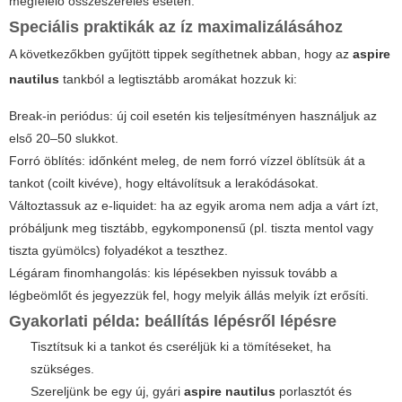
megfelelő összeszerelés esetén.
Speciális praktikák az íz maximalizálásához
A következőkben gyűjtött tippek segíthetnek abban, hogy az
aspire
nautilus
tankból a legtisztább aromákat hozzuk ki:
Break-in periódus: új coil esetén kis teljesítményen használjuk az
első 20–50 slukkot.
Forró öblítés: időnként meleg, de nem forró vízzel öblítsük át a
tankot (coilt kivéve), hogy eltávolítsuk a lerakódásokat.
Változtassuk az e-liquidet: ha az egyik aroma nem adja a várt ízt,
próbáljunk meg tisztább, egykomponensű (pl. tiszta mentol vagy
tiszta gyümölcs) folyadékot a teszthez.
Légáram finomhangolás: kis lépésekben nyissuk tovább a
légbeömlőt és jegyezzük fel, hogy melyik állás melyik ízt erősíti.
Gyakorlati példa: beállítás lépésről lépésre
Tisztítsuk ki a tankot és cseréljük ki a tömítéseket, ha
szükséges.
Szereljünk be egy új, gyári
aspire nautilus
porlasztót és