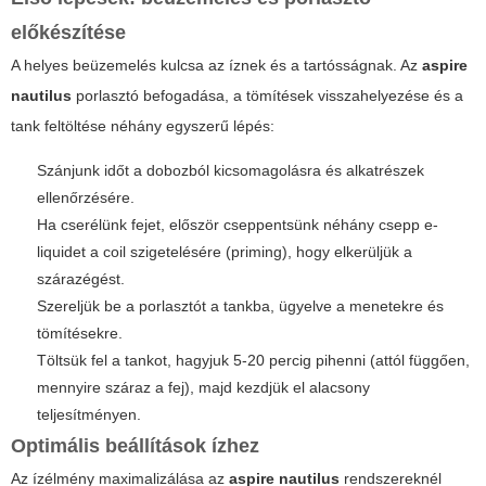
előkészítése
A helyes beüzemelés kulcsa az íznek és a tartósságnak. Az
aspire
nautilus
porlasztó befogadása, a tömítések visszahelyezése és a
tank feltöltése néhány egyszerű lépés:
Szánjunk időt a dobozból kicsomagolásra és alkatrészek
ellenőrzésére.
Ha cserélünk fejet, először cseppentsünk néhány csepp e-
liquidet a coil szigetelésére (priming), hogy elkerüljük a
szárazégést.
Szereljük be a porlasztót a tankba, ügyelve a menetekre és
tömítésekre.
Töltsük fel a tankot, hagyjuk 5-20 percig pihenni (attól függően,
mennyire száraz a fej), majd kezdjük el alacsony
teljesítményen.
Optimális beállítások ízhez
Az ízélmény maximalizálása az
aspire nautilus
rendszereknél