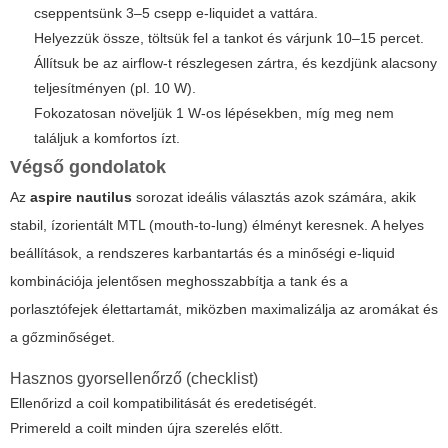
cseppentsünk 3–5 csepp e-liquidet a vattára.
Helyezzük össze, töltsük fel a tankot és várjunk 10–15 percet.
Állítsuk be az airflow-t részlegesen zártra, és kezdjünk alacsony
teljesítményen (pl. 10 W).
Fokozatosan növeljük 1 W-os lépésekben, míg meg nem
találjuk a komfortos ízt.
Végső gondolatok
Az
aspire nautilus
sorozat ideális választás azok számára, akik
stabil, ízorientált MTL (mouth-to-lung) élményt keresnek. A helyes
beállítások, a rendszeres karbantartás és a minőségi e-liquid
kombinációja jelentősen meghosszabbítja a tank és a
porlasztófejek élettartamát, miközben maximalizálja az aromákat és
a gőzminőséget.
Hasznos gyorsellenőrző (checklist)
Ellenőrizd a coil kompatibilitását és eredetiségét.
Primereld a coilt minden újra szerelés előtt.