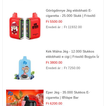
Görögdinnye Jég eldobható E-
cigaretta - 25.000 Slukk | Frissítő
Nyári Íz
Ft 5500.00
Eredeti ár：
Ft 11932.00
Kék Málna Jég - 12.000 Slukkos
eldobható e cigi | Frissítő Bogyós Íz
Ft 3800.00
Eredeti ár：
Ft 7250.00
Eper Jég - 35.000 Slukkos E-
cigaretta | IBVape Bar
Ft 6200.00