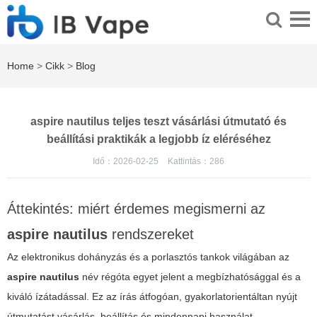
Home
>
Cikk
>
Blog
aspire nautilus teljes teszt vásárlási útmutató és
beállítási praktikák a legjobb íz eléréséhez
Idő：2026-02-25
Kattintás：
286
Áttekintés: miért érdemes megismerni az
aspire nautilus
rendszereket
Az elektronikus dohányzás és a porlasztós tankok világában az
aspire nautilus
név régóta egyet jelent a megbízhatósággal és a
kiváló ízátadással. Ez az írás átfogóan, gyakorlatorientáltan nyújt
útmutatást vásárlás, beállítás és mindennapi használat