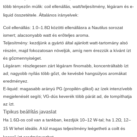
több tényezőn múlik: coil ellenállás, watt/teljesítmény, légáram és e-
liquid összetétele. Általános irányelvek:
Coil ellenállás: 1.0–1.8Ω közötti ellenállásra a Nautilus sorozat
ismert; alacsonyabb watt és erőteljes aroma.
Teljesítmény: kezdjünk a gyártó által ajánlott watt-tartomány alsó
részén, majd fokozatosan növeljük, amíg nem érezzük a kívánt ízt
és gőzmennyiséget.
Légáram: részlegesen zárt légáram finomabb, koncentráltabb ízt
ad; nagyobb nyílás több gőzt, de kevésbé hangsúlyos aromákat
eredményez.
E-liquid: magasabb arányú PG (propilén-glikol) az ízek intenzívebb
megjelenését segíti; VG-dús keverék több párát ad, de tompíthatja
az ízt.
Tipikus beállítás javaslat
Ha 1.6Ω-os coil van a tankban, kezdjük 10–12 W-tal; ha 1.2Ω, 12–
15 W lehet ideális. A túl magas teljesítmény leégetheti a coilt és