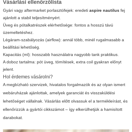
Vásárlási ellenőrzőlista
Gyári vagy aftermarket porlasztófejek: eredeti
aspire nautilus
fej
ajánlott a stabil teljesítményért.
Üveg és pótalkatrészek elérhetősége: fontos a hosszú távú
üzemeltetéshez.
Légáram-szabályozás (airflow): annál több, minél rugalmasabb a
beállítási lehetőség.
Kapacitás (ml): hosszabb használatra nagyobb tank praktikus.
A doboz tartalma: pót üveg, tömítések, extra coil gyakran előnyt
jelent.
Hol érdemes vásárolni?
A megbízható szervizek, hivatalos forgalmazók és az olyan ismert
webáruházak ajánlottak, amelyek garanciát és visszaküldési
lehetőséget vállalnak. Vásárlás előtt olvassuk el a termékleírást, és
ellenőrizzük a gyártói cikkszámot – így elkerülhetjük a hamisított
darabokat.