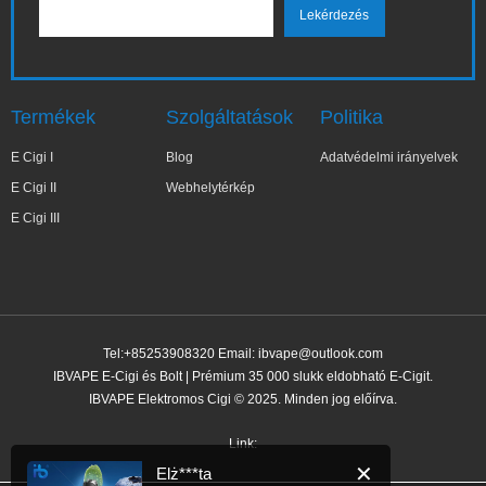
Termékek
Szolgáltatások
Politika
E Cigi I
Blog
Adatvédelmi irányelvek
E Cigi II
Webhelytérkép
E Cigi III
Tel:+85253908320 Email:
ibvape@outlook.com
IBVAPE E-Cigi és Bolt | Prémium 35 000 slukk eldobható E-Cigit.
IBVAPE Elektromos Cigi © 2025. Minden jog előírva.
✕
Elż***ta
Nemrég vásárolt
Link: