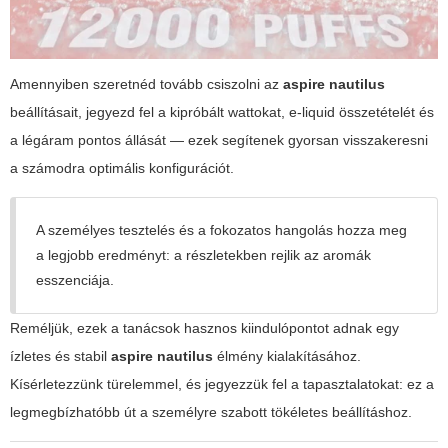
Amennyiben szeretnéd tovább csiszolni az
aspire nautilus
beállításait, jegyezd fel a kipróbált wattokat, e-liquid összetételét és
a légáram pontos állását — ezek segítenek gyorsan visszakeresni
a számodra optimális konfigurációt.
A személyes tesztelés és a fokozatos hangolás hozza meg
a legjobb eredményt: a részletekben rejlik az aromák
esszenciája.
Reméljük, ezek a tanácsok hasznos kiindulópontot adnak egy
ízletes és stabil
aspire nautilus
élmény kialakításához.
Kísérletezzünk türelemmel, és jegyezzük fel a tapasztalatokat: ez a
legmegbízhatóbb út a személyre szabott tökéletes beállításhoz.