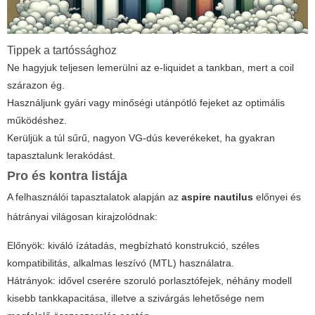
Tippek a tartóssághoz
Ne hagyjuk teljesen lemerülni az e-liquidet a tankban, mert a coil
szárazon ég.
Használjunk gyári vagy minőségi utánpótló fejeket az optimális
működéshez.
Kerüljük a túl sűrű, nagyon VG-dús keverékeket, ha gyakran
tapasztalunk lerakódást.
Pro és kontra listája
A felhasználói tapasztalatok alapján az
aspire nautilus
előnyei és
hátrányai világosan kirajzolódnak:
Előnyök: kiváló ízátadás, megbízható konstrukció, széles
kompatibilitás, alkalmas leszívó (MTL) használatra.
Hátrányok: idővel cserére szoruló porlasztófejek, néhány modell
kisebb tankkapacitása, illetve a szivárgás lehetősége nem