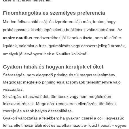
keserű ízt eredményezhet.
Finomhangolás és személyes preferencia
Minden felhasználó száj- és ízpreferenciája más; fontos, hogy
próbálgassunk kisebb lépéseket a beállítások változtatásában. Az
aspire nautilus
rendszerekhez jól illenek a tiszta, nem túl sűrű e-
liquidek, valamint a friss, gyümölcsös vagy desszert jellegű aromák,
amelyek jól érvényesülnek a Nautilus koiloknál.
Gyakori hibák és hogyan kerüljük el őket
Szárazégés: nem elegendő priming és túl magas teljesítmény.
Megoldás: megfelelő priming és alacsonyabb teljesítményre való
visszaállás.
Szivárgás: elhasználódott tömítések vagy nem megfelelően
felcsavart részek. Megoldás: rendszeres ellenőrzés, tömítések
cseréje és a tank helyes összeállítása.
Gyakori változtatás a fejekben: ha gyakran cserél a coil, jegyezzük
fel az eltelt használati időt és az alkalmazott e-liquid típusát – egyes