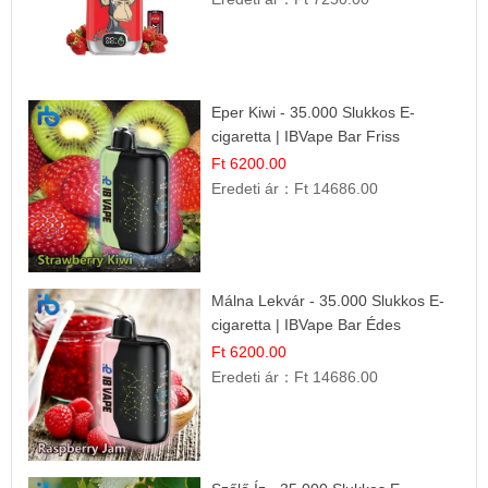
Eper Kiwi - 35.000 Slukkos E-
cigaretta | IBVape Bar Friss
Gyümölcs Ízek
Ft 6200.00
Eredeti ár：
Ft 14686.00
Málna Lekvár - 35.000 Slukkos E-
cigaretta | IBVape Bar Édes
Gyümölcs Íz
Ft 6200.00
Eredeti ár：
Ft 14686.00