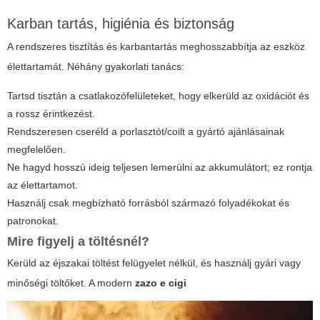
Karban tartás, higiénia és biztonság
A rendszeres tisztítás és karbantartás meghosszabbítja az eszköz
élettartamát. Néhány gyakorlati tanács:
Tartsd tisztán a csatlakozófelületeket, hogy elkerüld az oxidációt és
a rossz érintkezést.
Rendszeresen cseréld a porlasztót/coilt a gyártó ajánlásainak
megfelelően.
Ne hagyd hosszú ideig teljesen lemerülni az akkumulátort; ez rontja
az élettartamot.
Használj csak megbízható forrásból származó folyadékokat és
patronokat.
Mire figyelj a töltésnél?
Kerüld az éjszakai töltést felügyelet nélkül, és használj gyári vagy
minőségi töltőket. A modern
zazo e cigi