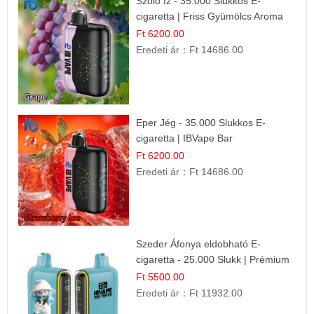
Szőlő Íz - 35.000 Slukkos E-
cigaretta | Friss Gyümölcs Aroma
Ft 6200.00
Eredeti ár：
Ft 14686.00
Eper Jég - 35.000 Slukkos E-
cigaretta | IBVape Bar
Ft 6200.00
Eredeti ár：
Ft 14686.00
Szeder Áfonya eldobható E-
cigaretta - 25.000 Slukk | Prémium
Gyümölcs Íz
Ft 5500.00
Eredeti ár：
Ft 11932.00