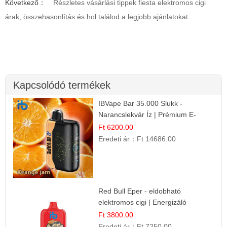
Következő：
Részletes vásárlási tippek fiesta elektromos cigi
árak, összehasonlítás és hol találod a legjobb ajánlatokat
Kapcsolódó termékek
IBVape Bar 35.000 Slukk -
Narancslekvár Íz | Prémium E-
cigaretta
Ft 6200.00
Eredeti ár：
Ft 14686.00
Red Bull Eper - eldobható
elektromos cigi | Energizáló
Gyümölcs Íz
Ft 3800.00
Eredeti ár：
Ft 7250.00