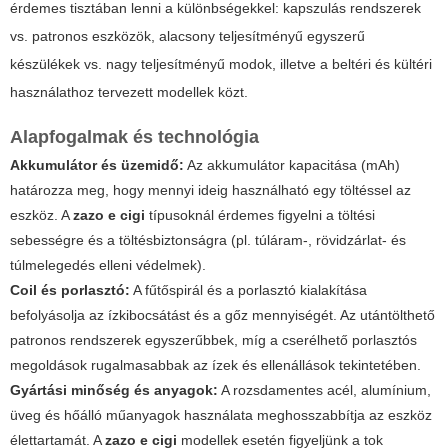
érdemes tisztában lenni a különbségekkel: kapszulás rendszerek
vs. patronos eszközök, alacsony teljesítményű egyszerű
készülékek vs. nagy teljesítményű modok, illetve a beltéri és kültéri
használathoz tervezett modellek közt.
Alapfogalmak és technológia
Akkumulátor és üzemidő:
Az akkumulátor kapacitása (mAh)
határozza meg, hogy mennyi ideig használható egy töltéssel az
eszköz. A
zazo e cigi
típusoknál érdemes figyelni a töltési
sebességre és a töltésbiztonságra (pl. túláram-, rövidzárlat- és
túlmelegedés elleni védelmek).
Coil és porlasztó:
A fűtőspirál és a porlasztó kialakítása
befolyásolja az ízkibocsátást és a gőz mennyiségét. Az utántölthető
patronos rendszerek egyszerűbbek, míg a cserélhető porlasztós
megoldások rugalmasabbak az ízek és ellenállások tekintetében.
Gyártási minőség és anyagok:
A rozsdamentes acél, alumínium,
üveg és hőálló műanyagok használata meghosszabbítja az eszköz
élettartamát. A
zazo e cigi
modellek esetén figyeljünk a tok