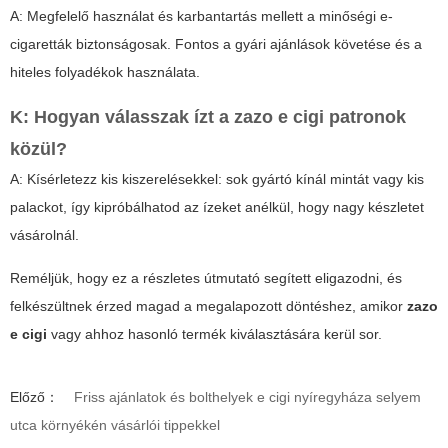
A: Megfelelő használat és karbantartás mellett a minőségi e-
cigaretták biztonságosak. Fontos a gyári ajánlások követése és a
hiteles folyadékok használata.
K: Hogyan válasszak ízt a
zazo e cigi
patronok
közül?
A: Kísérletezz kis kiszerelésekkel: sok gyártó kínál mintát vagy kis
palackot, így kipróbálhatod az ízeket anélkül, hogy nagy készletet
vásárolnál.
Reméljük, hogy ez a részletes útmutató segített eligazodni, és
felkészültnek érzed magad a megalapozott döntéshez, amikor
zazo
e cigi
vagy ahhoz hasonló termék kiválasztására kerül sor.
Előző：
Friss ajánlatok és bolthelyek e cigi nyíregyháza selyem
utca környékén vásárlói tippekkel