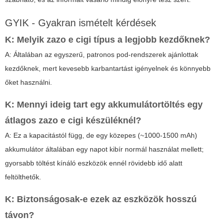
GYIK - Gyakran ismételt kérdések
K: Melyik
zazo e cigi
típus a legjobb kezdőknek?
A: Általában az egyszerű, patronos pod-rendszerek ajánlottak
kezdőknek, mert kevesebb karbantartást igényelnek és könnyebb
őket használni.
K: Mennyi ideig tart egy akkumulátortöltés egy
átlagos
zazo e cigi
készüléknél?
A: Ez a kapacitástól függ, de egy közepes (~1000-1500 mAh)
akkumulátor általában egy napot kibír normál használat mellett;
gyorsabb töltést kínáló eszközök ennél rövidebb idő alatt
feltölthetők.
K: Biztonságosak-e ezek az eszközök hosszú
távon?