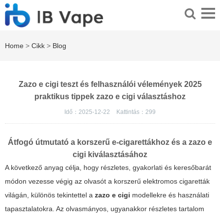
Home
>
Cikk
>
Blog
Zazo e cigi teszt és felhasználói vélemények 2025
praktikus tippek zazo e cigi választáshoz
Idő：2025-12-22
Kattintás：
299
Átfogó útmutató a korszerű e-cigarettákhoz és a
zazo e
cigi
kiválasztásához
A következő anyag célja, hogy részletes, gyakorlati és keresőbarát
módon vezesse végig az olvasót a korszerű elektromos cigaretták
világán, különös tekintettel a
zazo e cigi
modellekre és használati
tapasztalatokra. Az olvasmányos, ugyanakkor részletes tartalom