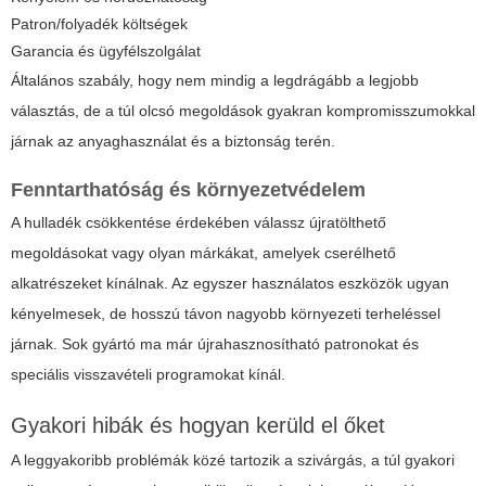
Patron/folyadék költségek
Garancia és ügyfélszolgálat
Általános szabály, hogy nem mindig a legdrágább a legjobb
választás, de a túl olcsó megoldások gyakran kompromisszumokkal
járnak az anyaghasználat és a biztonság terén.
Fenntarthatóság és környezetvédelem
A hulladék csökkentése érdekében válassz újratölthető
megoldásokat vagy olyan márkákat, amelyek cserélhető
alkatrészeket kínálnak. Az egyszer használatos eszközök ugyan
kényelmesek, de hosszú távon nagyobb környezeti terheléssel
járnak. Sok gyártó ma már újrahasznosítható patronokat és
speciális visszavételi programokat kínál.
Gyakori hibák és hogyan kerüld el őket
A leggyakoribb problémák közé tartozik a szivárgás, a túl gyakori