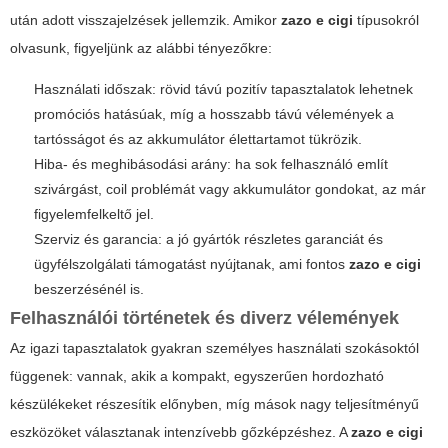
után adott visszajelzések jellemzik. Amikor
zazo e cigi
típusokról
olvasunk, figyeljünk az alábbi tényezőkre:
Használati időszak: rövid távú pozitív tapasztalatok lehetnek
promóciós hatásúak, míg a hosszabb távú vélemények a
tartósságot és az akkumulátor élettartamot tükrözik.
Hiba- és meghibásodási arány: ha sok felhasználó említ
szivárgást, coil problémát vagy akkumulátor gondokat, az már
figyelemfelkeltő jel.
Szerviz és garancia: a jó gyártók részletes garanciát és
ügyfélszolgálati támogatást nyújtanak, ami fontos
zazo e cigi
beszerzésénél is.
Felhasználói történetek és diverz vélemények
Az igazi tapasztalatok gyakran személyes használati szokásoktól
függenek: vannak, akik a kompakt, egyszerűen hordozható
készülékeket részesítik előnyben, míg mások nagy teljesítményű
eszközöket választanak intenzívebb gőzképzéshez. A
zazo e cigi