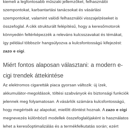
kiemeli a legfontosabb műszaki jellemzőket, felhasználói
szempontokat, karbantartási tanácsokat és vásárlási
szempontokat, valamint valódi felhasználói visszajelzéseket is
összefoglal. A cikk strukturált felépítésű, hogy a keresőmotorok
könnyedén feltérképezzék a releváns kulcsszavakat és témákat,
így például többször hangsúlyozva a kulcsfontosságú kifejezést:
zazo e cigi
.
Miért fontos alaposan választani: a modern e-
cigi trendek áttekintése
Az elektromos cigaretták piaca gyorsan változik: új ízek,
akkumulátor-megoldások, töltési szabványok és biztonsági funkciók
jelennek meg folyamatosan. A vásárlók számára kulcsfontosságú,
hogy megértsék az alapokat, mielőtt döntést hoznak. A
zazo e cigi
megnevezés különböző modellek összefoglalójaként is használatos
lehet a keresőoptimalizálás és a termékfelkutatás során; ezért