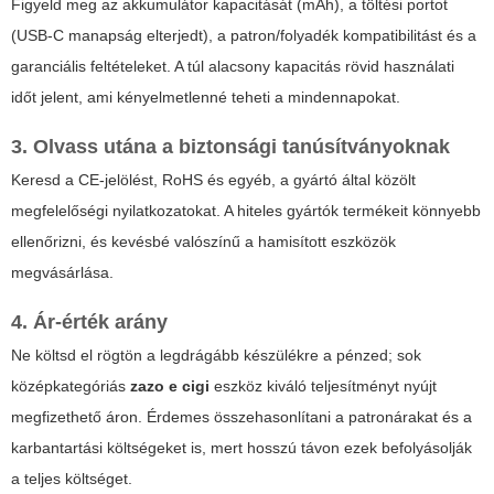
Figyeld meg az akkumulátor kapacitását (mAh), a töltési portot
(USB-C manapság elterjedt), a patron/folyadék kompatibilitást és a
garanciális feltételeket. A túl alacsony kapacitás rövid használati
időt jelent, ami kényelmetlenné teheti a mindennapokat.
3. Olvass utána a biztonsági tanúsítványoknak
Keresd a CE-jelölést, RoHS és egyéb, a gyártó által közölt
megfelelőségi nyilatkozatokat. A hiteles gyártók termékeit könnyebb
ellenőrizni, és kevésbé valószínű a hamisított eszközök
megvásárlása.
4. Ár-érték arány
Ne költsd el rögtön a legdrágább készülékre a pénzed; sok
középkategóriás
zazo e cigi
eszköz kiváló teljesítményt nyújt
megfizethető áron. Érdemes összehasonlítani a patronárakat és a
karbantartási költségeket is, mert hosszú távon ezek befolyásolják
a teljes költséget.