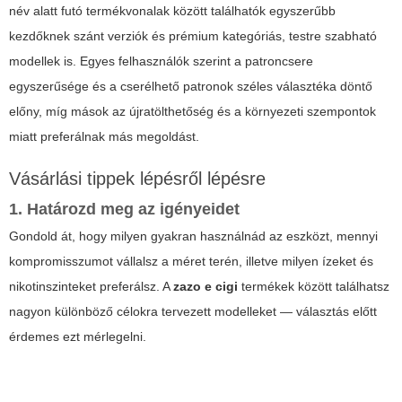
név alatt futó termékvonalak között találhatók egyszerűbb
kezdőknek szánt verziók és prémium kategóriás, testre szabható
modellek is. Egyes felhasználók szerint a patroncsere
egyszerűsége és a cserélhető patronok széles választéka döntő
előny, míg mások az újratölthetőség és a környezeti szempontok
miatt preferálnak más megoldást.
Vásárlási tippek lépésről lépésre
1. Határozd meg az igényeidet
Gondold át, hogy milyen gyakran használnád az eszközt, mennyi
kompromisszumot vállalsz a méret terén, illetve milyen ízeket és
nikotinszinteket preferálsz. A
zazo e cigi
termékek között találhatsz
nagyon különböző célokra tervezett modelleket — választás előtt
érdemes ezt mérlegelni.