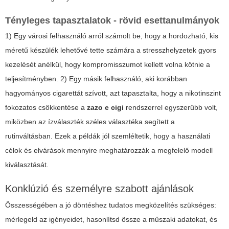
Tényleges tapasztalatok - rövid esettanulmányok
1) Egy városi felhasználó arról számolt be, hogy a hordozható, kis
méretű készülék lehetővé tette számára a stresszhelyzetek gyors
kezelését anélkül, hogy kompromisszumot kellett volna kötnie a
teljesítményben. 2) Egy másik felhasználó, aki korábban
hagyományos cigarettát szívott, azt tapasztalta, hogy a nikotinszint
fokozatos csökkentése a
zazo e cigi
rendszerrel egyszerűbb volt,
miközben az ízválaszték széles választéka segített a
rutinváltásban. Ezek a példák jól szemléltetik, hogy a használati
célok és elvárások mennyire meghatározzák a megfelelő modell
kiválasztását.
Konklúzió és személyre szabott ajánlások
Összességében a jó döntéshez tudatos megközelítés szükséges:
mérlegeld az igényeidet, hasonlítsd össze a műszaki adatokat, és