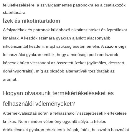
felületkezelésére, a szivárgásmentes patronokra és a csatlakozók
stabilitására.
Ízek és nikotintartalom
A folyadékok és patronok különböző nikotinszinteket és ízprofilokat
kínálnak. A kezdők számára gyakran ajánlott alacsonyabb
nikotinszinttel kezdeni, majd szükség esetén emelni. A
zazo e cigi
felhasználói gyakran említik, hogy a minőségi pod-rendszerek
képesek hűen visszaadni az összetett ízeket (gyümölcs, desszert,
dohányportraits), míg az olcsóbb alternatívák torzíthatják az
aromát.
Hogyan olvassunk termékértékeléseket és
felhasználói véleményeket?
A termékválasztás során a felhasználói visszajelzések kiértékelése
kritikus. Nem minden vélemény egyenlő súlyú: a hiteles
értékeléseket gyakran részletes leírások, fotók, hosszabb használat