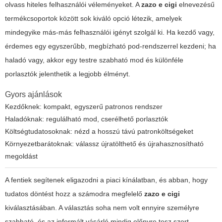
olvass hiteles felhasználói véleményeket. A
zazo e cigi
elnevezésű
termékcsoportok között sok kiváló opció létezik, amelyek
mindegyike más-más felhasználói igényt szolgál ki. Ha kezdő vagy,
érdemes egy egyszerűbb, megbízható pod-rendszerrel kezdeni; ha
haladó vagy, akkor egy testre szabható mod és különféle
porlasztók jelenthetik a legjobb élményt.
Gyors ajánlások
Kezdőknek: kompakt, egyszerű patronos rendszer
Haladóknak: regulálható mod, cserélhető porlasztók
Költségtudatosoknak: nézd a hosszú távú patronköltségeket
Környezetbarátoknak: válassz újratölthető és újrahasznosítható
megoldást
A fentiek segítenek eligazodni a piaci kínálatban, és abban, hogy
tudatos döntést hozz a számodra megfelelő
zazo e cigi
kiválasztásában. A választás soha nem volt ennyire személyre
szabható, és az informált vásárló mindig előnyre tesz szert.