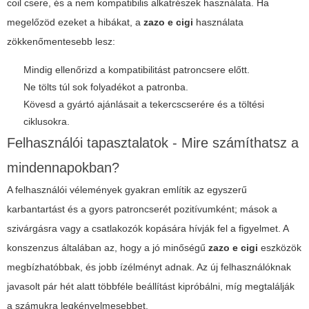
coil csere, és a nem kompatibilis alkatrészek használata. Ha
megelőzöd ezeket a hibákat, a
zazo e cigi
használata
zökkenőmentesebb lesz:
Mindig ellenőrizd a kompatibilitást patroncsere előtt.
Ne tölts túl sok folyadékot a patronba.
Kövesd a gyártó ajánlásait a tekercscserére és a töltési
ciklusokra.
Felhasználói tapasztalatok - Mire számíthatsz a
mindennapokban?
A felhasználói vélemények gyakran említik az egyszerű
karbantartást és a gyors patroncserét pozitívumként; mások a
szivárgásra vagy a csatlakozók kopására hívják fel a figyelmet. A
konszenzus általában az, hogy a jó minőségű
zazo e cigi
eszközök
megbízhatóbbak, és jobb ízélményt adnak. Az új felhasználóknak
javasolt pár hét alatt többféle beállítást kipróbálni, míg megtalálják
a számukra legkényelmesebbet.