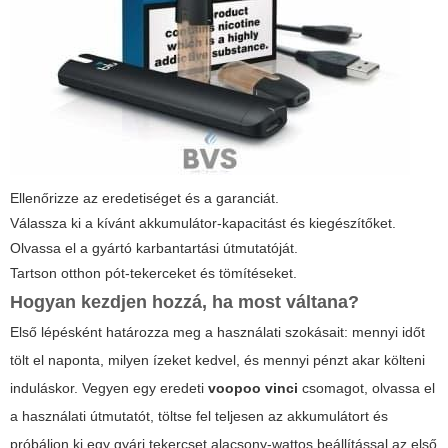
Ellenőrizze az eredetiséget és a garanciát.
Válassza ki a kívánt akkumulátor-kapacitást és kiegészítőket.
Olvassa el a gyártó karbantartási útmutatóját.
Tartson otthon pót-tekerceket és tömítéseket.
Hogyan kezdjen hozzá, ha most váltana?
Első lépésként határozza meg a használati szokásait: mennyi időt
tölt el naponta, milyen ízeket kedvel, és mennyi pénzt akar költeni
induláskor. Vegyen egy eredeti
voopoo vinci
csomagot, olvassa el
a használati útmutatót, töltse fel teljesen az akkumulátort és
próbáljon ki egy gyári tekercset alacsony-wattos beállítással az első