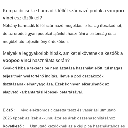
Kompatibilisek-e harmadik féltől származó podok a
voopoo
vinci
eszközökkel?
Néhány harmadik féltől származó megoldás fizikailag illeszkedhet,
de az eredeti gyári podokat ajánlott használni a biztonság és a
megbízható teljesítmény érdekében.
Melyek a leggyakoribb hibák, amiket elkövetnek a kezdők a
voopoo vinci
használata során?
Gyakori hiba a tekercs be nem áztatása használat előtt, túl magas
teljesítménnyel történő indítás, illetve a pod csatlakozók
tisztításának elhanyagolása. Ezek könnyen elkerülhetők az
alapvető karbantartási lépések betartásával.
Előző：
vivo elektromos cigaretta teszt és vásárlási útmutató
2026 tippek az ízek akkumulátor és árak összehasonlításához
Következő：
Útmutató kezdőknek az e cigi pipa használatához és