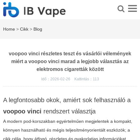
Home
>
Cikk
>
Blog
voopoo vinci részletes teszt és vásárlói vélemények
miért a voopoo vinci marad a legjobb választás az
elektromos cigaretták között
Idő：2026-02-26
Kattintás：
113
A legfontosabb okok, amiért sok felhasználó a
voopoo vinci
rendszert választja
A modern pod-korszakban egyértelműen megjelentek a kompakt,
könnyen használható és mégis teljesítményorientált eszközök; a
cikk célja, hogy átfogó, részletes és gyakorlatias információkat