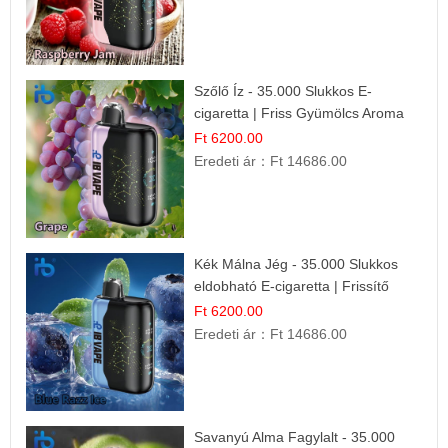
Szőlő Íz - 35.000 Slukkos E-
cigaretta | Friss Gyümölcs Aroma
Ft 6200.00
Eredeti ár：
Ft 14686.00
Kék Málna Jég - 35.000 Slukkos
eldobható E-cigaretta | Frissítő
Ízélmény
Ft 6200.00
Eredeti ár：
Ft 14686.00
Savanyú Alma Fagylalt - 35.000