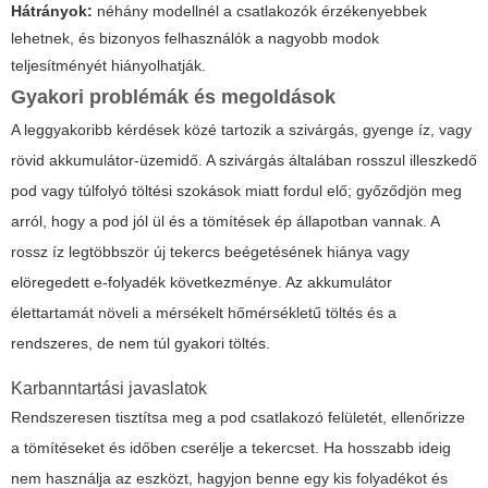
Hátrányok:
néhány modellnél a csatlakozók érzékenyebbek
lehetnek, és bizonyos felhasználók a nagyobb modok
teljesítményét hiányolhatják.
Gyakori problémák és megoldások
A leggyakoribb kérdések közé tartozik a szivárgás, gyenge íz, vagy
rövid akkumulátor-üzemidő. A szivárgás általában rosszul illeszkedő
pod vagy túlfolyó töltési szokások miatt fordul elő; győződjön meg
arról, hogy a pod jól ül és a tömítések ép állapotban vannak. A
rossz íz legtöbbször új tekercs beégetésének hiánya vagy
elöregedett e-folyadék következménye. Az akkumulátor
élettartamát növeli a mérsékelt hőmérsékletű töltés és a
rendszeres, de nem túl gyakori töltés.
Karbanntartási javaslatok
Rendszeresen tisztítsa meg a pod csatlakozó felületét, ellenőrizze
a tömítéseket és időben cserélje a tekercset. Ha hosszabb ideig
nem használja az eszközt, hagyjon benne egy kis folyadékot és