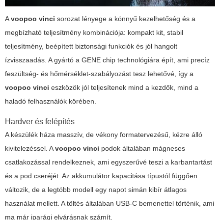
A
voopoo vinci
sorozat lényege a könnyű kezelhetőség és a
megbízható teljesítmény kombinációja: kompakt kit, stabil
teljesítmény, beépített biztonsági funkciók és jól hangolt
ízvisszaadás. A gyártó a GENE chip technológiára épít, ami precíz
feszültség- és hőmérséklet-szabályozást tesz lehetővé, így a
voopoo vinci
eszközök jól teljesítenek mind a kezdők, mind a
haladó felhasználók körében.
Hardver és felépítés
A készülék háza masszív, de vékony formatervezésű, kézre álló
kivitelezéssel. A
voopoo vinci
podok általában mágneses
csatlakozással rendelkeznek, ami egyszerűvé teszi a karbantartást
és a pod cseréjét. Az akkumulátor kapacitása típustól függően
változik, de a legtöbb modell egy napot simán kibír átlagos
használat mellett. A töltés általában USB-C bemenettel történik, ami
ma már iparági elvárásnak számít.