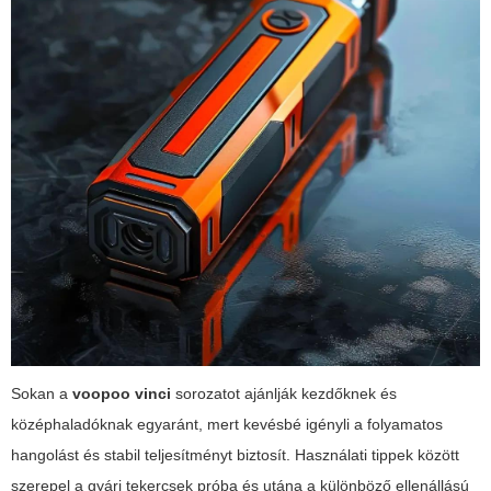
Sokan a
voopoo vinci
sorozatot ajánlják kezdőknek és
középhaladóknak egyaránt, mert kevésbé igényli a folyamatos
hangolást és stabil teljesítményt biztosít. Használati tippek között
szerepel a gyári tekercsek próba és utána a különböző ellenállású