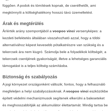
függően. A podok és tömítések kopnak, de cserélhetők, ami
megkönnyíti a költséghatékony hosszú távú üzemeltetést.
Árak és megtérülés
Ár/érték arány szempontjából a
voopoo vinci
versenyképes: a
kezdeti befektetés általában visszahozható azzal, hogy a többi
alternatívához képest kevesebb pótalkatrészre van szükség és a
tekercsek ára nem kiugró. Számolja bele a folyadékok költségét, a
tekercsek cseréjének gyakoriságát, illetve a lehetséges garanciális
támogatást is a teljes költség-számításba.
Biztonság és szabályozás
A jogi környezet országonként változik; fontos, hogy a felhasználó
megfeleljen a helyi szabályozásoknak. A
voopoo vinci
eszközökbe
épített védelmi mechanizmusok segítenek elkerülni a baleseteket
és meghosszabbítják az akkumulátor élettartamát. Mindig tartsa be