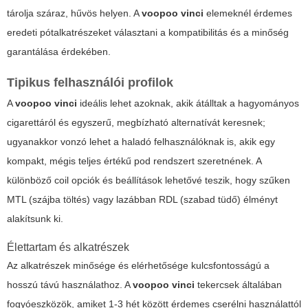
tárolja száraz, hűvös helyen. A
voopoo vinci
elemeknél érdemes
eredeti pótalkatrészeket választani a kompatibilitás és a minőség
garantálása érdekében.
Tipikus felhasználói profilok
A
voopoo vinci
ideális lehet azoknak, akik átálltak a hagyományos
cigarettáról és egyszerű, megbízható alternatívát keresnek;
ugyanakkor vonzó lehet a haladó felhasználóknak is, akik egy
kompakt, mégis teljes értékű pod rendszert szeretnének. A
különböző coil opciók és beállítások lehetővé teszik, hogy szűken
MTL (szájba töltés) vagy lazábban RDL (szabad tüdő) élményt
alakítsunk ki.
Élettartam és alkatrészek
Az alkatrészek minősége és elérhetősége kulcsfontosságú a
hosszú távú használathoz. A
voopoo vinci
tekercsek általában
fogyóeszközök, amiket 1-3 hét között érdemes cserélni használattól