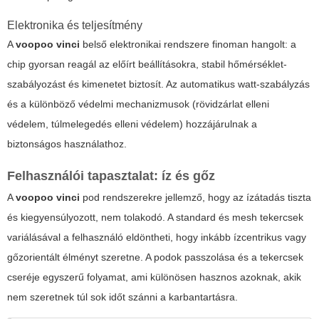
Elektronika és teljesítmény
A
voopoo vinci
belső elektronikai rendszere finoman hangolt: a
chip gyorsan reagál az előírt beállításokra, stabil hőmérséklet-
szabályozást és kimenetet biztosít. Az automatikus watt-szabályzás
és a különböző védelmi mechanizmusok (rövidzárlat elleni
védelem, túlmelegedés elleni védelem) hozzájárulnak a
biztonságos használathoz.
Felhasználói tapasztalat: íz és gőz
A
voopoo vinci
pod rendszerekre jellemző, hogy az ízátadás tiszta
és kiegyensúlyozott, nem tolakodó. A standard és mesh tekercsek
variálásával a felhasználó eldöntheti, hogy inkább ízcentrikus vagy
gőzorientált élményt szeretne. A podok passzolása és a tekercsek
cseréje egyszerű folyamat, ami különösen hasznos azoknak, akik
nem szeretnek túl sok időt szánni a karbantartásra.