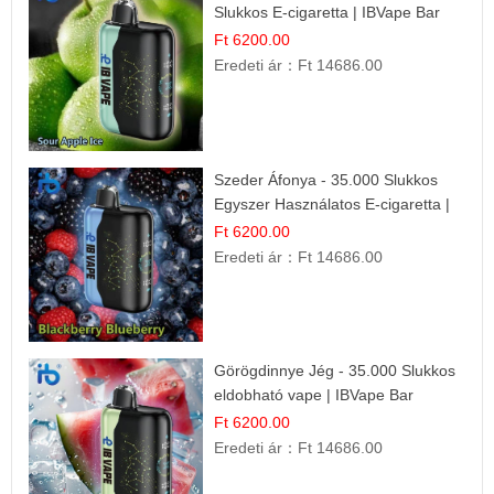
Slukkos E-cigaretta | IBVape Bar
Ft 6200.00
Eredeti ár：
Ft 14686.00
Szeder Áfonya - 35.000 Slukkos
Egyszer Használatos E-cigaretta |
Prémium Ízélmény
Ft 6200.00
Eredeti ár：
Ft 14686.00
Görögdinnye Jég - 35.000 Slukkos
eldobható vape | IBVape Bar
Frissítő Nyári Íz
Ft 6200.00
Eredeti ár：
Ft 14686.00