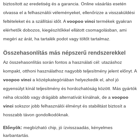
biztosított az eredetiség és a garancia. Online vásárlás esetén
olvassa el a felhasználói véleményeket, ellenőrizze a visszaküldési
feltételeket és a szállítási időt. A
voopoo vinci
termékek gyakran
elérhetők dobozos, kiegészítőkkel ellátott csomagolásban, ami
megéri az árát, ha tartalék podot vagy töltőt tartalmaz.
Összehasonlítás más népszerű rendszerekkel
Az összehasonlítás során fontos a használati cél: utazáshoz
kompakt, otthoni használathoz nagyobb teljesítmény jelent előnyt. A
voopoo vinci
a középkategóriában helyezkedik el, ahol jó
egyensúlyt kínál teljesítmény és hordozhatóság között. Más gyártók
néha olcsóbb vagy drágább alternatívát kínálnak, de a
voopoo
vinci
sokszor jobb felhasználói élményt és stabilitást biztosít a
hosszabb távon gondolkodóknak.
Előnyök:
megbízható chip, jó ízvisszaadás, kényelmes
karbantartás.