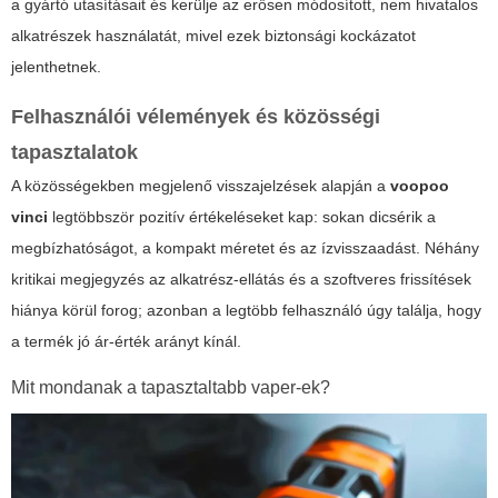
a gyártó utasításait és kerülje az erősen módosított, nem hivatalos
alkatrészek használatát, mivel ezek biztonsági kockázatot
jelenthetnek.
Felhasználói vélemények és közösségi
tapasztalatok
A közösségekben megjelenő visszajelzések alapján a
voopoo
vinci
legtöbbször pozitív értékeléseket kap: sokan dicsérik a
megbízhatóságot, a kompakt méretet és az ízvisszaadást. Néhány
kritikai megjegyzés az alkatrész-ellátás és a szoftveres frissítések
hiánya körül forog; azonban a legtöbb felhasználó úgy találja, hogy
a termék jó ár-érték arányt kínál.
Mit mondanak a tapasztaltabb vaper-ek?