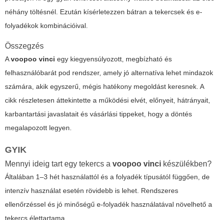
néhány töltésnél. Ezután kísérletezzen bátran a tekercsek és e-
folyadékok kombinációival.
Összegzés
A
voopoo vinci
egy kiegyensúlyozott, megbízható és
felhasználóbarát pod rendszer, amely jó alternatíva lehet mindazok
számára, akik egyszerű, mégis hatékony megoldást keresnek. A
cikk részletesen áttekintette a működési elvét, előnyeit, hátrányait,
karbantartási javaslatait és vásárlási tippeket, hogy a döntés
megalapozott legyen.
GYIK
Mennyi ideig tart egy tekercs a
voopoo vinci
készülékben?
Általában 1–3 hét használattól és a folyadék típusától függően, de
intenzív használat esetén rövidebb is lehet. Rendszeres
ellenőrzéssel és jó minőségű e-folyadék használatával növelhető a
tekercs élettartama.