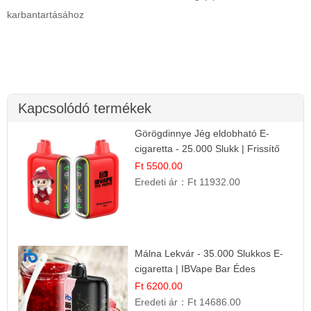
karbantartásához
Kapcsolódó termékek
Görögdinnye Jég eldobható E-
cigaretta - 25.000 Slukk | Frissítő
Nyári Íz
Ft 5500.00
Eredeti ár：
Ft 11932.00
Málna Lekvár - 35.000 Slukkos E-
cigaretta | IBVape Bar Édes
Gyümölcs Íz
Ft 6200.00
Eredeti ár：
Ft 14686.00