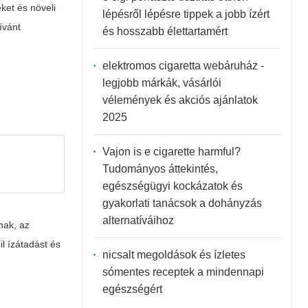
ket és növeli
lépésről lépésre tippek a jobb ízért
ívánt
és hosszabb élettartamért
elektromos cigaretta webáruház -
legjobb márkák, vásárlói
vélemények és akciós ajánlatok
2025
Vajon is e cigarette harmful?
Tudományos áttekintés,
egészségügyi kockázatok és
gyakorlati tanácsok a dohányzás
alternatíváihoz
nak, az
il ízátadást és
nicsalt megoldások és ízletes
sómentes receptek a mindennapi
egészségért