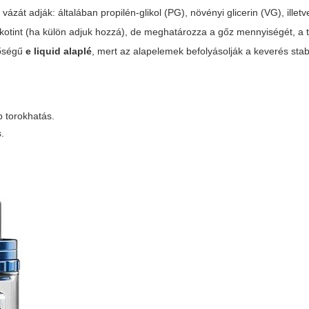
vázát adják: általában propilén-glikol (PG), növényi glicerin (VG), illet
ikotint (ha külön adjuk hozzá), de meghatározza a gőz mennyiségét, a 
nőségű
e liquid alaplé
, mert az alapelemek befolyásolják a keverés stabi
b torokhatás.
s.