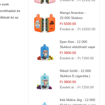
Eredeti ár：
Ft 11932.00
ve ezek
torokhatást és
Mango Ananász -
litását és az
25.000 Slukkos
eldobható E-cigaretta |
Ft 5500.00
Trópusi Ízélmény
Eredeti ár：
Ft 11932.00
Eper-Kiwi - 12.000
Slukkos eldobható vape
| Friss Gyümölcs
Ft 3800.00
Kombináció
Eredeti ár：
Ft 7250.00
Ribizli Szőlő - 12.000
Slukkos E-cigaretta |
Kifinomult Gyümölcs Íz
Ft 3800.00
Eredeti ár：
Ft 7250.00
Kék Málna Jég - 12.000