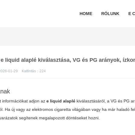
HOME
RÓLUNK
E C
 liquid alaplé kiválasztása, VG és PG arányok, ízk
026-01-29
Kattintás：
224
knak
át információkat adjon az
e liquid alaplé
kiválasztásáról, a VG és PG ar
ól. Ha új vagy az elektromos cigaretta világában vagy ha már haladó f
agyarázatok segítenek megalapozott döntéseket hozni.