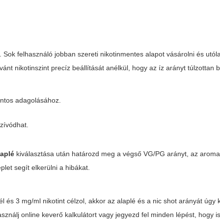
t. Sok felhasználó jobban szereti nikotinmentes alapot vásárolni és utó
vánt nikotinszint precíz beállítását anélkül, hogy az íz arányt túlzottan 
ontos adagolásához.
szívódhat.
laplé
kiválasztása után határozd meg a végső VG/PG arányt, az aroma
et segít elkerülni a hibákat.
s 3 mg/ml nikotint célzol, akkor az alaplé és a nic shot arányát úgy k
ználj online keverő kalkulátort vagy jegyezd fel minden lépést, hogy 