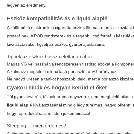
legyen az eredmény.
Eszköz kompatibilitás és
e liquid alaplé
A különböző elektronikus cigaretta eszközök más-más viszkozitást
preferálnak. A POD rendszerek és a régebbi, cső formájú készül
kiválasztásakor figyelj az eszköz gyártói ajánlásaira.
Tippek az eszköz hosszú élettartamához
Magas VG vel használva rendszeresen tisztítsd azokat a kompone
Alkalmazz megfelelő ellenállású porlasztót a VG arányhoz.
Ne hagyd üresen a tankot hosszabb ideig, mert a porlasztó kiszárad
Gyakori hibák és hogyan kerüld el őket
Túl gyors keverés, túl sok aroma egyszerre, nem megfelelő nikoti
liquid alaplé
kiválasztásánál mindig légy türelmes: hagyd pihenni 
hogy reprodukálhass minden jó kombinációt.
Steeping — miért érdemes?
A pihentetés során az aromák harmonizálódnak, az esetleges éles 