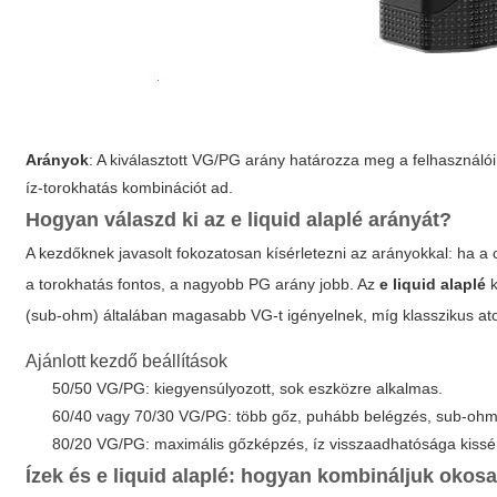
Arányok
: A kiválasztott VG/PG arány határozza meg a felhasznál
íz-torokhatás kombinációt ad.
Hogyan válaszd ki az
e liquid alaplé
arányát?
A kezdőknek javasolt fokozatosan kísérletezni az arányokkal: ha 
a torokhatás fontos, a nagyobb PG arány jobb. Az
e liquid alaplé
k
(sub-ohm) általában magasabb VG-t igényelnek, míg klasszikus at
Ajánlott kezdő beállítások
50/50 VG/PG: kiegyensúlyozott, sok eszközre alkalmas.
60/40 vagy 70/30 VG/PG: több gőz, puhább belégzés, sub-oh
80/20 VG/PG: maximális gőzképzés, íz visszaadhatósága kissé
Ízek és
e liquid alaplé
: hogyan kombináljuk okos