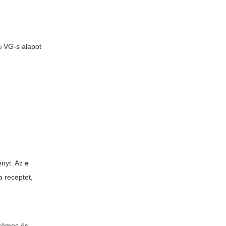
% VG-s alapot
é
ényt. Az
e
a receptet,
krémes és