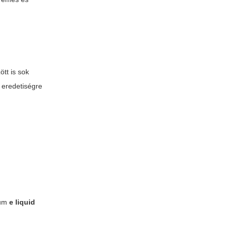
ött is sok
z eredetiségre
ium
e liquid