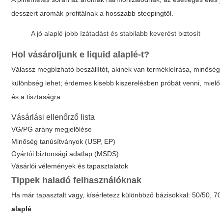
desszert aromák profitálnak a hosszabb steepingtől.
A jó alaplé jobb ízátadást és stabilabb keverést biztosít
Hol vásároljunk
e liquid alaplé
-t?
Válassz megbízható beszállítót, akinek van termékleírása, minőségi 
különbség lehet; érdemes kisebb kiszerelésben próbát venni, mielő
és a tisztaságra.
Vásárlási ellenőrző lista
VG/PG arány megjelölése
Minőség tanúsítványok (USP, EP)
Gyártói biztonsági adatlap (MSDS)
Vásárlói vélemények és tapasztalatok
Tippek haladó felhasználóknak
Ha már tapasztalt vagy, kísérletezz különböző bázisokkal: 50/50, 
alaplé