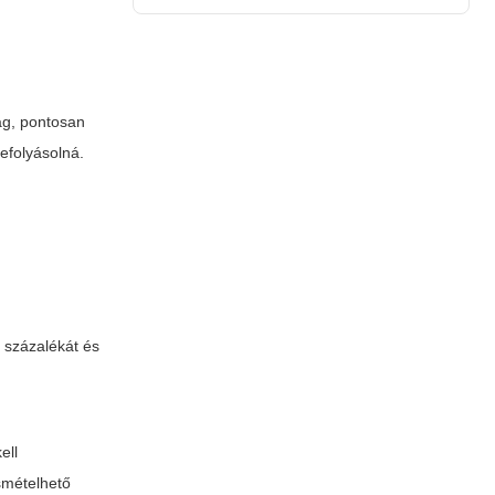
lag, pontosan
befolyásolná.
 százalékát és
ell
ismételhető