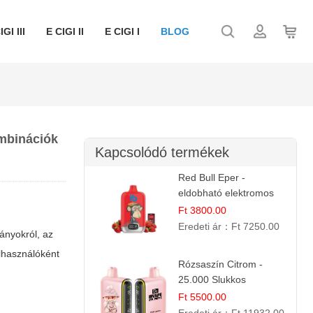
IGI III
E CIGI II
E CIGI I
BLOG
ombinációk
Kapcsolódó termékek
Red Bull Eper -
eldobható elektromos
cigi | Energizáló
Ft 3800.00
Gyümölcs Íz
Eredeti ár：
Ft 7250.00
ányokról, az
elhasználóként
Rózsaszín Citrom -
25.000 Slukkos
eldobható e-Cigaretta |
Ft 5500.00
IBvape Bar