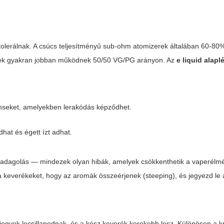
 tolerálnak. A csúcs teljesítményű sub-ohm atomizerek általában 60-80
ékek gyakran jobban működnek 50/50 VG/PG arányon. Az
e liquid alapl
nseket, amelyekben lerakódás képződhet.
hat és égett ízt adhat.
n adagolás — mindezek olyan hibák, amelyek csökkenthetik a vaperélm
a keverékeket, hogy az aromák összeérjenek (steeping), és jegyezd le 
jegyek lecsillapodnak, és a kész keverék kerekebb lesz. Különösen a 