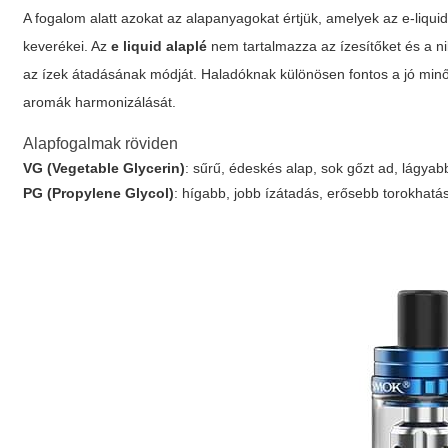
A fogalom alatt azokat az alapanyagokat értjük, amelyek az e-liquid 
keverékei. Az
e liquid alaplé
nem tartalmazza az ízesítőket és a n
az ízek átadásának módját. Haladóknak különösen fontos a jó mi
aromák harmonizálását.
Alapfogalmak röviden
VG (Vegetable Glycerin)
: sűrű, édeskés alap, sok gőzt ad, lágyab
PG (Propylene Glycol)
: hígabb, jobb ízátadás, erősebb torokhatá