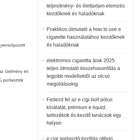
teljesítmény- és élettartam-elemzés
kezdőknek és haladóknak
Praktikus útmutató a how to use e
cigarette használatához kezdőknek
és haladóknak
gyensúlyozott
elektromos cigaretta árak 2025
teljes útmutató összehasonlítás a
az ízélmény és
legjobb modellektől az olcsó
ú porlasztók
megoldásokig
Fedezd fel az e cigi bolt pólus
kínálatát, prémium e-liquid,
tartozékok és kezdő tanácsok egy
helyen
e cigi porlasztó tisztítás otthon