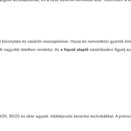
bizonylata és vásárlói visszajelzései. Hazai és nemzetközi gyártók köz
tt nagyobb tételben rendelsz. Az
e liquid alaplé
vásárlásakor figyelj a
70/30, 80/20 és akár egyedi, többlépcsős keverési technikákkal. A prém