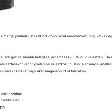
ói élményt; például 70/30 VG/PG több párát eredményez, míg 50/50 kie
a cél sok gőz és simább belégzés, érdemes 60-80% VG-t választani. Ha 
iválasztásakor vedd figyelembe az eszköz típust is: alacsony ellenállás
omizerek 50/50-et vagy akár magasabb PG-t tolerálnak.
m eszközökhöz.
 csökkenhet.
an?