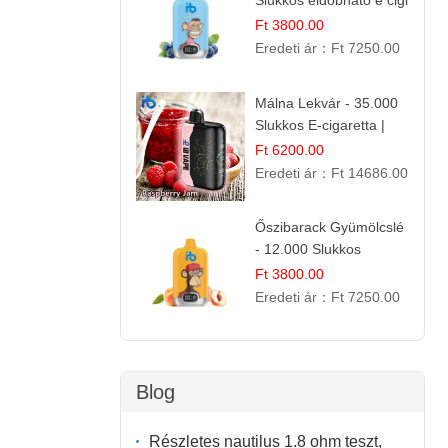
Slukkos eldobható e cigi
| Frissítő Bogyós Íz
Ft 3800.00
Eredeti ár：
Ft 7250.00
Málna Lekvár - 35.000
Slukkos E-cigaretta |
IBVape Bar Édes
Ft 6200.00
Gyümölcs Íz
Eredeti ár：
Ft 14686.00
Őszibarack Gyümölcslé
- 12.000 Slukkos
eldobható e-Cigaretta |
Ft 3800.00
Friss Gyümölcs Íz
Eredeti ár：
Ft 7250.00
Blog
Részletes nautilus 1.8 ohm teszt,