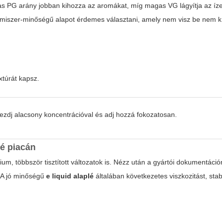
gas PG arány jobban kihozza az aromákat, míg magas VG lágyítja az íze
lelmiszer-minőségű alapot érdemes választani, amely nem visz be nem k
túrát kapsz.
Kezdj alacsony koncentrációval és adj hozzá fokozatosan.
lé
piacán
um, többször tisztított változatok is. Nézz után a gyártói dokumentáció
 A jó minőségű
e liquid alaplé
általában következetes viszkozitást, stab