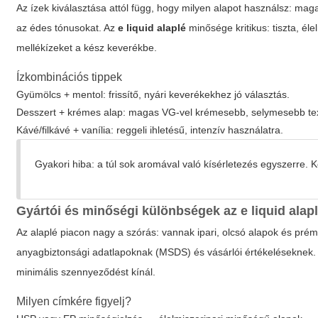
Az ízek kiválasztása attól függ, hogy milyen alapot használsz: ma
az édes tónusokat. Az
e liquid alaplé
minősége kritikus: tiszta, é
mellékízeket a kész keverékbe.
Ízkombinációs tippek
Gyümölcs + mentol: frissítő, nyári keverékekhez jó választás.
Desszert + krémes alap: magas VG-vel krémesebb, selymesebb tex
Kávé/filkávé + vanília: reggeli ihletésű, intenzív használatra.
Gyakori hiba: a túl sok aromával való kísérletezés egyszerre. 
Gyártói és minőségi különbségek az
e liquid alap
Az alaplé piacon nagy a szórás: vannak ipari, olcsó alapok és prémi
anyagbiztonsági adatlapoknak (MSDS) és vásárlói értékeléseknek.
minimális szennyeződést kínál.
Milyen címkére figyelj?