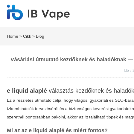
Home
>
Cikk
>
Blog
Vásárlási útmutató kezdőknek és haladóknak — e
Idő：2
e liquid alaplé
választás kezdőknek és haladó
Ez a részletes útmutató célja, hogy világos, gyakorlati és SEO-bar
ízkombinációk tervezéséről és a biztonságos keverési gyakorlatokr
szeretnél pontosabban pakolni, akkor az itt található tippek és m
Mi az az
e liquid alaplé
és miért fontos?