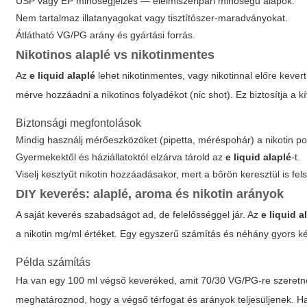
USP vagy EP minőségjelzés — élelmiszeripari minőségű alapok.
Nem tartalmaz illatanyagokat vagy tisztítószer-maradványokat.
Átlátható VG/PG arány és gyártási forrás.
Nikotinos alaplé vs nikotinmentes
Az
e liquid alaplé
lehet nikotinmentes, vagy nikotinnal előre kever
mérve hozzáadni a nikotinos folyadékot (nic shot). Ez biztosítja a kí
Biztonsági megfontolások
Mindig használj mérőeszközöket (pipetta, méréspohár) a nikotin p
Gyermekektől és háziállatoktól elzárva tárold az
e liquid alaplé
-t.
Viselj kesztyűt nikotin hozzáadásakor, mert a bőrön keresztül is fel
DIY keverés: alaplé, aroma és nikotin arányok
A saját keverés szabadságot ad, de felelősséggel jár. Az
e liquid a
a nikotin mg/ml értéket. Egy egyszerű számítás és néhány gyors képl
Példa számítás
Ha van egy 100 ml végső keveréked, amit 70/30 VG/PG-re szeretnél é
meghatároznod, hogy a végső térfogat és arányok teljesüljenek. Has