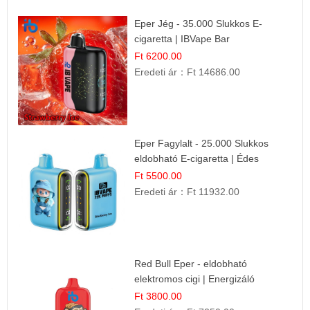
Eper Jég - 35.000 Slukkos E-
cigaretta | IBVape Bar
Ft 6200.00
Eredeti ár：
Ft 14686.00
Eper Fagylalt - 25.000 Slukkos
eldobható E-cigaretta | Édes
Desszert Íz
Ft 5500.00
Eredeti ár：
Ft 11932.00
Red Bull Eper - eldobható
elektromos cigi | Energizáló
Gyümölcs Íz
Ft 3800.00