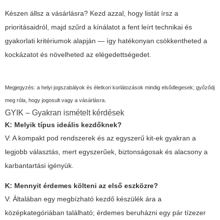
Készen állsz a vásárlásra? Kezd azzal, hogy listát írsz a
prioritásaidról, majd szűrd a kínálatot a fent leírt technikai és
gyakorlati kritériumok alapján — így hatékonyan csökkentheted a
kockázatot és növelheted az elégedettségedet.
Megjegyzés: a helyi jogszabályok és életkori korlátozások mindig elsődlegesek; győződj
meg róla, hogy jogosult vagy a vásárlásra.
GYIK – Gyakran ismételt kérdések
K: Melyik típus ideális kezdőknek?
V: A kompakt pod rendszerek és az egyszerű kit-ek gyakran a
legjobb választás, mert egyszerűek, biztonságosak és alacsony a
karbantartási igényük.
K: Mennyit érdemes költeni az első eszközre?
V: Általában egy megbízható kezdő készülék ára a
középkategóriában található; érdemes beruházni egy pár tízezer