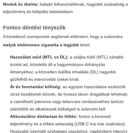
Modok és rba/rta:
haladó felhasználóknak, nagyobb szabadság a
teljesítmény és felépítés tekintetében.
Fontos döntési tényezők
A következő szempontok segítenek eldönteni, hogy a számodra
melyik elektromos cigaretta a legjobb
lehet:
Használati mód (MTL vs DL):
a szájba-tüdő (MTL) zártabb
érzést ad, közelebb áll a hagyományos dohányzás
élményéhez; a közvetlen tüdőbe inhalálás (DL) nagyobb
gőzfelhőt és intenzívebb ízeket kínál.
Ár és fenntartási költség:
az egyszer használatos eszközök
olcsó kezdésnek tűnnek, de hosszú távon drágábbak lehetnek;
a cserélhető patronos vagy tekercses rendszerekhez tartozó
utántöltők és alkatrészek költségeit is számolni kell.
Akkumulátor élettartam és töltés:
fontos a kimeneti
teljesítmény és a töltési sebesség (USB-C ma már szabvány).
Hosszabb üzemidő szükséges utazáshoz, napközbeni intenzív