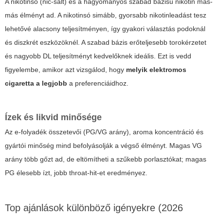
A nikotinsó (nic-salt) és a hagyományos szabad bázisú nikotin más-
más élményt ad. A nikotinsó simább, gyorsabb nikotinleadást tesz
lehetővé alacsony teljesítményen, így gyakori választás podoknál
és diszkrét eszközöknél. A szabad bázis erőteljesebb torokérzetet
és nagyobb DL teljesítményt kedvelőknek ideális. Ezt is vedd
figyelembe, amikor azt vizsgálod, hogy
melyik elektromos
cigaretta a legjobb
a preferenciáidhoz.
Ízek és likvid minősége
Az e-folyadék összetevői (PG/VG arány), aroma koncentráció és
gyártói minőség mind befolyásolják a végső élményt. Magas VG
arány több gőzt ad, de eltömítheti a szűkebb porlasztókat; magas
PG élesebb ízt, jobb throat-hit-et eredményez.
Top ajánlások különböző igényekre (2026