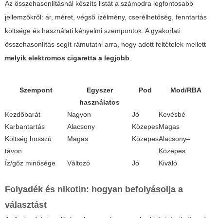
Az összehasonlításnál készíts listát a számodra legfontosabb
jellemzőkről: ár, méret, végső ízélmény, cserélhetőség, fenntartás
költsége és használati kényelmi szempontok. A gyakorlati
összehasonlítás segít rámutatni arra, hogy adott feltételek mellett
melyik elektromos cigaretta a legjobb
.
Szempont
Egyszer
Pod
Mod/RBA
használatos
Kezdőbarát
Nagyon
Jó
Kevésbé
Karbantartás
Alacsony
Közepes
Magas
Költség hosszú
Magas
Közepes
Alacsony–
távon
Közepes
Íz/gőz minősége
Változó
Jó
Kiváló
Folyadék és nikotin: hogyan befolyásolja a
választást