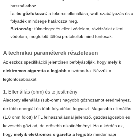
használathoz.
Íz- és gőzfokozat:
a tekercs ellenállása, watt-szabályozás és a
folyadék minősége határozza meg.
Biztonság:
túlmelegedés elleni védelem, rövidzárlat elleni
védelem, megfelelő töltési protokollok mind fontosak.
A technikai paraméterek részletesen
Az eszköz specifikációi jelentősen befolyásolják, hogy
melyik
elektromos cigaretta a legjobb
a számodra. Nézzük a
legfontosabbakat:
1. Ellenállás (ohm) és teljesítmény
Alacsony ellenállás (sub-ohm) nagyobb gőzhozamot eredményez,
de több energiát és több folyadékot fogyaszt. Magasabb ellenállás
(1.0 ohm fölött) MTL felhasználásnál jellemző, gazdaságosabb és
kevesebb gőzt ad, de erősebb nikotinélményt. Ha a kérdés az,
hogy
melyik elektromos cigaretta a legjobb
mindennapi