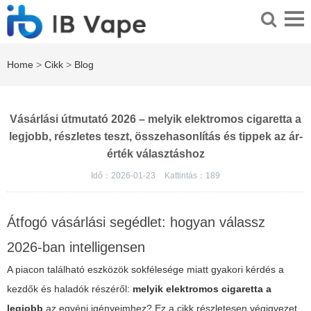
Home
>
Cikk
>
Blog
Vásárlási útmutató 2026 – melyik elektromos cigaretta a
legjobb, részletes teszt, összehasonlítás és tippek az ár-
érték választáshoz
Idő：2026-01-23
Kattintás：
189
Átfogó vásárlási segédlet: hogyan válassz
2026-ban intelligensen
A piacon található eszközök sokfélesége miatt gyakori kérdés a
kezdők és haladók részéről:
melyik elektromos cigaretta a
legjobb
az egyéni igényeimhez? Ez a cikk részletesen végigvezet