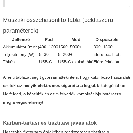
Műszaki összehasonlító tábla (példaszerű
paraméterek)
Jellemző
Pod
Mod
Disposable
Akkumulátor (mAh)
400–1200
1500–5000+
300–1500
Teljesítmény (W)
5–30
5–200+
Előre beállított
Töltés
USB-C
USB-C / külső töltő
Előre feltöltött
A fenti táblázat segít gyorsan áttekinteni, hogy különböző használati
esetekhez
melyik elektromos cigaretta a legjobb
kategóriában.
Ne feledd, a készülék és az e-folyadék kombinációja határozza
meg a végső élményt.
Karban-tartási és tisztítási javaslatok
Hosszabb élettartam érdekében rendszeresen tisztítsd a