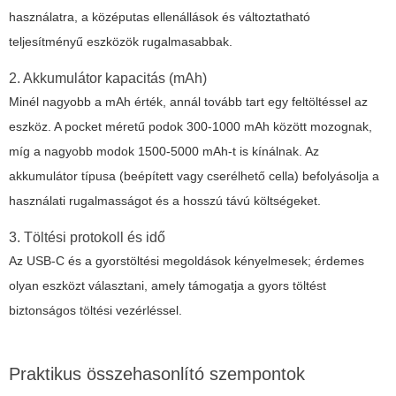
használatra, a középutas ellenállások és változtatható
teljesítményű eszközök rugalmasabbak.
2. Akkumulátor kapacitás (mAh)
Minél nagyobb a mAh érték, annál tovább tart egy feltöltéssel az
eszköz. A pocket méretű podok 300-1000 mAh között mozognak,
míg a nagyobb modok 1500-5000 mAh-t is kínálnak. Az
akkumulátor típusa (beépített vagy cserélhető cella) befolyásolja a
használati rugalmasságot és a hosszú távú költségeket.
3. Töltési protokoll és idő
Az USB-C és a gyorstöltési megoldások kényelmesek; érdemes
olyan eszközt választani, amely támogatja a gyors töltést
biztonságos töltési vezérléssel.
Praktikus összehasonlító szempontok