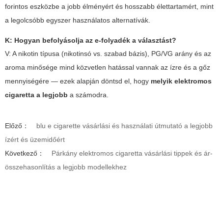
forintos eszközbe a jobb élményért és hosszabb élettartamért, mint
a legolcsóbb egyszer használatos alternatívák.
K: Hogyan befolyásolja az e-folyadék a választást?
V: A nikotin típusa (nikotinsó vs. szabad bázis), PG/VG arány és az
aroma minősége mind közvetlen hatással vannak az ízre és a gőz
mennyiségére — ezek alapján döntsd el, hogy
melyik elektromos
cigaretta a legjobb
a számodra.
Előző：
blu e cigarette vásárlási és használati útmutató a legjobb
ízért és üzemidőért
Következő：
Párkány elektromos cigaretta vásárlási tippek és ár-
összehasonlítás a legjobb modellekhez