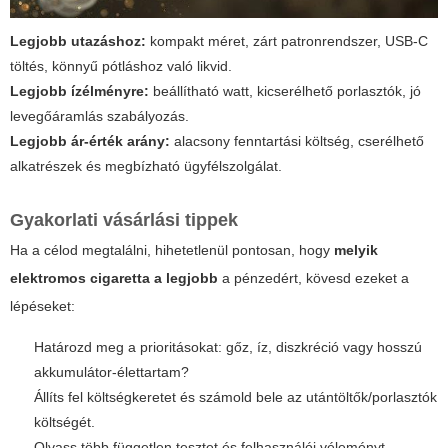
Legjobb utazáshoz:
kompakt méret, zárt patronrendszer, USB-C
töltés, könnyű pótláshoz való likvid.
Legjobb ízélményre:
beállítható watt, kicserélhető porlasztók, jó
levegőáramlás szabályozás.
Legjobb ár-érték arány:
alacsony fenntartási költség, cserélhető
alkatrészek és megbízható ügyfélszolgálat.
Gyakorlati vásárlási tippek
Ha a célod megtalálni, hihetetlenül pontosan, hogy
melyik
elektromos cigaretta a legjobb
a pénzedért, kövesd ezeket a
lépéseket:
Határozd meg a prioritásokat: gőz, íz, diszkréció vagy hosszú
akkumulátor-élettartam?
Állíts fel költségkeretet és számold bele az utántöltők/porlasztók
költségét.
Olvass több független tesztet és felhasználói véleményt.