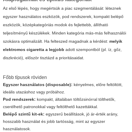
Az első lépés, hogy megértsük a piac szegmentálását: léteznek
egyszer használatos eszközök, pod rendszerek, kompakt belépő
eszközök, középkategóriás modok és fejlettebb, állítható
teljesítményű készülékek. Minden kategória más-más felhasználói
szokásra optimalizált. Ha felteszed magadnak a kérdést:
melyik
elektromos cigaretta a legjobb
adott szempontból (pl. íz, gőz,
diszkréció), először tisztázd a prioritásaidat.
Főbb típusok röviden
Egyszer használatos (disposable):
kényelmes, előre feltöltött,
ideális utazáshoz vagy próbához.
Pod rendszerek:
kompakt, általában töltőzsinórral tölthetők,
cserélhető patronokkal vagy feltölthető kazettákkal.
Belépő szintű kit-ek:
egyszerű beállítások, jó ár-érték arány,
hosszabb használat és jobb tartósság, mint az egyszer
használatosok.