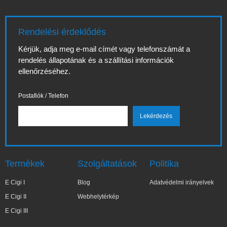
Rendelési érdeklődés
Kérjük, adja meg e-mail címét vagy telefonszámát a
rendelés állapotának és a szállítási információk
ellenőrzéséhez.
Postafiók / Telefon
Termékek
Szolgáltatások
Politika
E Cigi I
Blog
Adatvédelmi irányelvek
E Cigi II
Webhelytérkép
E Cigi III