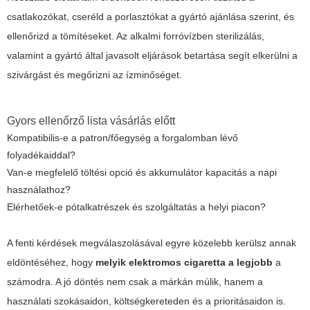
csatlakozókat, cseréld a porlasztókat a gyártó ajánlása szerint, és
ellenőrizd a tömítéseket. Az alkalmi forróvízben sterilizálás,
valamint a gyártó által javasolt eljárások betartása segít elkerülni a
szivárgást és megőrizni az ízminőséget.
Gyors ellenőrző lista vásárlás előtt
Kompatibilis-e a patron/főegység a forgalomban lévő
folyadékaiddal?
Van-e megfelelő töltési opció és akkumulátor kapacitás a napi
használathoz?
Elérhetőek-e pótalkatrészek és szolgáltatás a helyi piacon?
A fenti kérdések megválaszolásával egyre közelebb kerülsz annak
eldöntéséhez, hogy
melyik elektromos cigaretta a legjobb
a
számodra. A jó döntés nem csak a márkán múlik, hanem a
használati szokásaidon, költségkereteden és a prioritásaidon is.