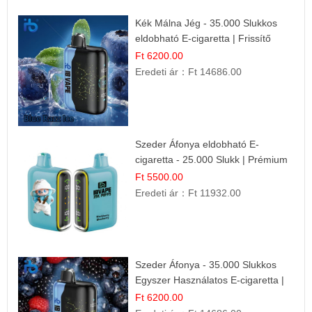
Kék Málna Jég - 35.000 Slukkos
eldobható E-cigaretta | Frissítő
Ízélmény
Ft 6200.00
Eredeti ár：
Ft 14686.00
Szeder Áfonya eldobható E-
cigaretta - 25.000 Slukk | Prémium
Gyümölcs Íz
Ft 5500.00
Eredeti ár：
Ft 11932.00
Szeder Áfonya - 35.000 Slukkos
Egyszer Használatos E-cigaretta |
Prémium Ízélmény
Ft 6200.00