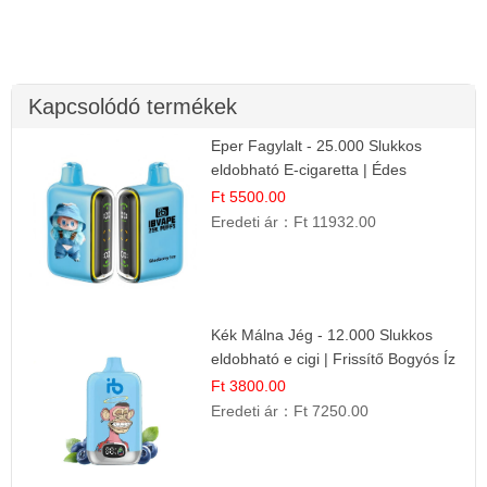
Kapcsolódó termékek
Eper Fagylalt - 25.000 Slukkos
eldobható E-cigaretta | Édes
Desszert Íz
Ft 5500.00
Eredeti ár：
Ft 11932.00
Kék Málna Jég - 12.000 Slukkos
eldobható e cigi | Frissítő Bogyós Íz
Ft 3800.00
Eredeti ár：
Ft 7250.00