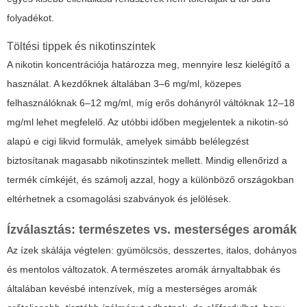
folyadékot.
Töltési tippek és nikotinszintek
A nikotin koncentrációja határozza meg, mennyire lesz kielégítő a
használat. A kezdőknek általában 3–6 mg/ml, közepes
felhasználóknak 6–12 mg/ml, míg erős dohányról váltóknak 12–18
mg/ml lehet megfelelő. Az utóbbi időben megjelentek a nikotin-só
alapú
e cigi likvid
formulák, amelyek simább belélegzést
biztosítanak magasabb nikotinszintek mellett. Mindig ellenőrizd a
termék címkéjét, és számolj azzal, hogy a különböző országokban
eltérhetnek a csomagolási szabványok és jelölések.
Ízválasztás: természetes vs. mesterséges aromák
Az ízek skálája végtelen: gyümölcsös, desszertes, italos, dohányos
és mentolos változatok. A természetes aromák árnyaltabbak és
általában kevésbé intenzívek, míg a mesterséges aromák