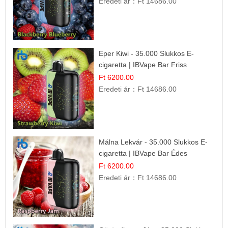
Eredeti ár：
Ft 14686.00
Eper Kiwi - 35.000 Slukkos E-
cigaretta | IBVape Bar Friss
Gyümölcs Ízek
Ft 6200.00
Eredeti ár：
Ft 14686.00
Málna Lekvár - 35.000 Slukkos E-
cigaretta | IBVape Bar Édes
Gyümölcs Íz
Ft 6200.00
Eredeti ár：
Ft 14686.00