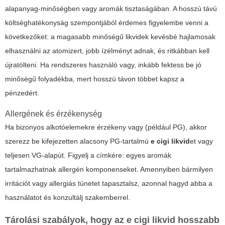
alapanyag-minőségben vagy aromák tisztaságában. A hosszú távú
költséghatékonyság szempontjából érdemes figyelembe venni a
következőket: a magasabb minőségű likvidek kevésbé hajlamosak
elhasználni az atomizert, jobb ízélményt adnak, és ritkábban kell
újratölteni. Ha rendszeres használó vagy, inkább fektess be jó
minőségű folyadékba, mert hosszú távon többet kapsz a
pénzedért.
Allergének és érzékenység
Ha bizonyos alkotóelemekre érzékeny vagy (például PG), akkor
szerezz be kifejezetten alacsony PG-tartalmú
e cigi likvid
et vagy
teljesen VG-alapút. Figyelj a címkére: egyes aromák
tartalmazhatnak allergén komponenseket. Amennyiben bármilyen
irritációt vagy allergiás tünetet tapasztalsz, azonnal hagyd abba a
használatot és konzultálj szakemberrel.
Tárolási szabályok, hogy az
e cigi likvid
hosszabb