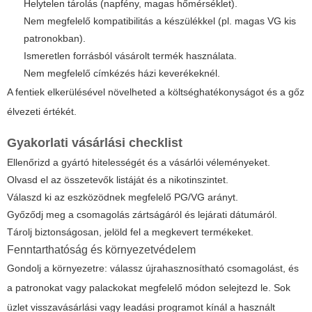
Helytelen tárolás (napfény, magas hőmérséklet).
Nem megfelelő kompatibilitás a készülékkel (pl. magas VG kis
patronokban).
Ismeretlen forrásból vásárolt termék használata.
Nem megfelelő címkézés házi keverékeknél.
A fentiek elkerülésével növelheted a költséghatékonyságot és a gőz
élvezeti értékét.
Gyakorlati vásárlási checklist
Ellenőrizd a gyártó hitelességét és a vásárlói véleményeket.
Olvasd el az összetevők listáját és a nikotinszintet.
Válaszd ki az eszközödnek megfelelő PG/VG arányt.
Győződj meg a csomagolás zártságáról és lejárati dátumáról.
Tárolj biztonságosan, jelöld fel a megkevert termékeket.
Fenntarthatóság és környezetvédelem
Gondolj a környezetre: válassz újrahasznosítható csomagolást, és
a patronokat vagy palackokat megfelelő módon selejtezd le. Sok
üzlet visszavásárlási vagy leadási programot kínál a használt