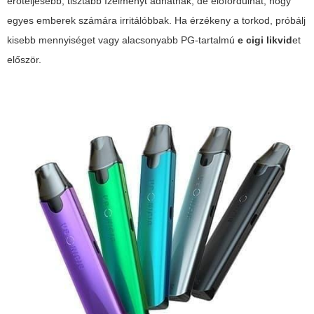
erőteljesebb, tisztább ízélményt adhatnak, de előfordulhat, hogy
egyes emberek számára irritálóbbak. Ha érzékeny a torkod, próbálj
kisebb mennyiséget vagy alacsonyabb PG-tartalmú
e cigi likvid
et
először.