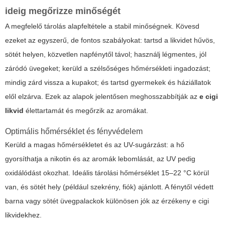
ideig megőrizze minőségét
A megfelelő tárolás alapfeltétele a stabil minőségnek. Kövesd
ezeket az egyszerű, de fontos szabályokat: tartsd a likvidet hűvös,
sötét helyen, közvetlen napfénytől távol; használj légmentes, jól
záródó üvegeket; kerüld a szélsőséges hőmérsékleti ingadozást;
mindig zárd vissza a kupakot; és tartsd gyermekek és háziállatok
elől elzárva. Ezek az alapok jelentősen meghosszabbítják az
e cigi
likvid
élettartamát és megőrzik az aromákat.
Optimális hőmérséklet és fényvédelem
Kerüld a magas hőmérsékletet és az UV-sugárzást: a hő
gyorsíthatja a nikotin és az aromák lebomlását, az UV pedig
oxidálódást okozhat. Ideális tárolási hőmérséklet 15–22 °C körül
van, és sötét hely (például szekrény, fiók) ajánlott. A fénytől védett
barna vagy sötét üvegpalackok különösen jók az érzékeny
e cigi
likvid
ekhez.