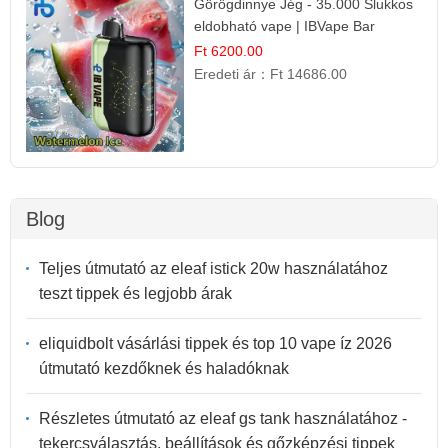
Görögdinnye Jég - 35.000 Slukkos
eldobható vape | IBVape Bar
Frissítő Nyári Íz
Ft 6200.00
Eredeti ár：
Ft 14686.00
Blog
Teljes útmutató az eleaf istick 20w használatához
teszt tippek és legjobb árak
eliquidbolt vásárlási tippek és top 10 vape íz 2026
útmutató kezdőknek és haladóknak
Részletes útmutató az eleaf gs tank használatához -
tekercsválasztás, beállítások és gőzképzési tippek