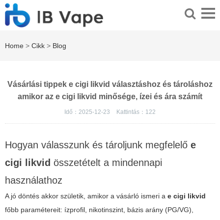
Home
>
Cikk
>
Blog
Vásárlási tippek e cigi likvid választáshoz és tároláshoz
amikor az e cigi likvid minősége, ízei és ára számít
Idő：2025-12-23
Kattintás：
122
Hogyan válasszunk és tároljunk megfelelő
e
cigi likvid
összetételt a mindennapi
használathoz
A jó döntés akkor születik, amikor a vásárló ismeri a
e cigi likvid
főbb paramétereit: ízprofil, nikotinszint, bázis arány (PG/VG),