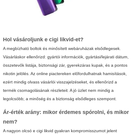
Hol vásároljunk
e cigi likvid
-et?
A megbízható boltok és minősített webáruházak elsődlegesek.
Vásárláskor ellenőrizd: gyártói információk, gyártási/lejárati dátum,
összetevők listája, biztonsági zár, gyerekzáras kupak, és a pontos
nikotin jelölés. Az online piactereken előfordulhatnak hamisítások,
ezért mindig olvass vásárlói visszajelzéseket, és ellenőrizd a
termék csomagolásának részleteit. A jó üzlet nem mindig a
legolcsóbb; a minőség és a biztonság elsődleges szempont.
Ár-érték arány: mikor érdemes spórolni, és mikor
nem?
A nagyon olcsó
e cigi likvid
gyakran kompromisszumot jelent