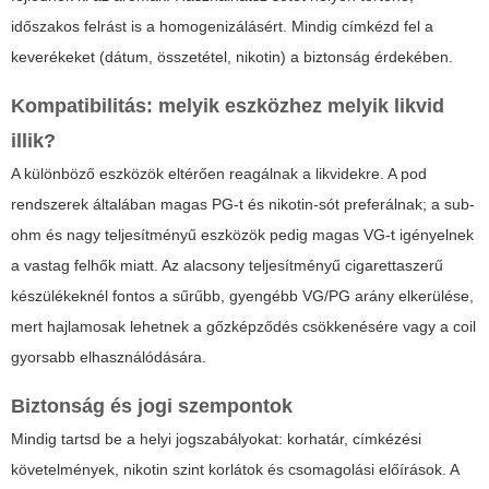
időszakos felrást is a homogenizálásért. Mindig címkézd fel a
keverékeket (dátum, összetétel, nikotin) a biztonság érdekében.
Kompatibilitás: melyik eszközhez melyik likvid
illik?
A különböző eszközök eltérően reagálnak a likvidekre. A pod
rendszerek általában magas PG-t és nikotin-sót preferálnak; a sub-
ohm és nagy teljesítményű eszközök pedig magas VG-t igényelnek
a vastag felhők miatt. Az alacsony teljesítményű cigarettaszerű
készülékeknél fontos a sűrűbb, gyengébb VG/PG arány elkerülése,
mert hajlamosak lehetnek a gőzképződés csökkenésére vagy a coil
gyorsabb elhasználódására.
Biztonság és jogi szempontok
Mindig tartsd be a helyi jogszabályokat: korhatár, címkézési
követelmények, nikotin szint korlátok és csomagolási előírások. A