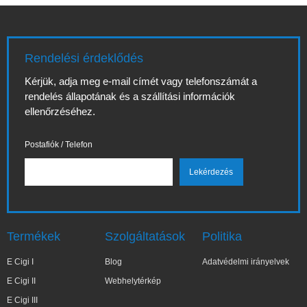
Rendelési érdeklődés
Kérjük, adja meg e-mail címét vagy telefonszámát a
rendelés állapotának és a szállítási információk
ellenőrzéséhez.
Postafiók / Telefon
Termékek
Szolgáltatások
Politika
E Cigi I
Blog
Adatvédelmi irányelvek
E Cigi II
Webhelytérkép
E Cigi III