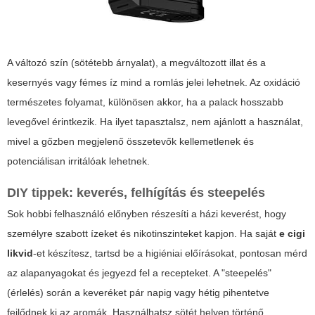
A változó szín (sötétebb árnyalat), a megváltozott illat és a
kesernyés vagy fémes íz mind a romlás jelei lehetnek. Az oxidáció
természetes folyamat, különösen akkor, ha a palack hosszabb
levegővel érintkezik. Ha ilyet tapasztalsz, nem ajánlott a használat,
mivel a gőzben megjelenő összetevők kellemetlenek és
potenciálisan irritálóak lehetnek.
DIY tippek: keverés, felhígítás és steepelés
Sok hobbi felhasználó előnyben részesíti a házi keverést, hogy
személyre szabott ízeket és nikotinszinteket kapjon. Ha saját
e cigi
likvid
-et készítesz, tartsd be a higiéniai előírásokat, pontosan mérd
az alapanyagokat és jegyezd fel a recepteket. A "steepelés"
(érlelés) során a keveréket pár napig vagy hétig pihentetve
fejlődnek ki az aromák. Használhatsz sötét helyen történő,