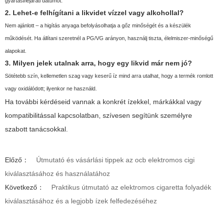
gyártási/lejárati dátumot.
2. Lehet-e felhígítani a likvidet vízzel vagy alkohollal?
Nem ajánlott – a higítás anyaga befolyásolhatja a gőz minőségét és a készülék
működését. Ha állítani szeretnél a PG/VG arányon, használj tiszta, élelmiszer-minőségű
alapokat.
3. Milyen jelek utalnak arra, hogy egy likvid már nem jó?
Sötétebb szín, kellemetlen szag vagy keserű íz mind arra utalhat, hogy a termék romlott
vagy oxidálódott; ilyenkor ne használd.
Ha további kérdéseid vannak a konkrét ízekkel, márkákkal vagy
kompatibilitással kapcsolatban, szívesen segítünk személyre
szabott tanácsokkal.
Előző：
Útmutató és vásárlási tippek az ocb elektromos cigi
kiválasztásához és használatához
Következő：
Praktikus útmutató az elektromos cigaretta folyadék
kiválasztásához és a legjobb ízek felfedezéséhez