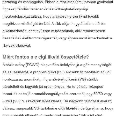
tisztaság és csomagolás. Ebben a részletes útmutatóban gyakorlati
tippeket, tárolási tanácsokat és költséghatékonysági
megfontolásokat találsz, hogy a vásárolt
e cigi likvid
tovább
megőrizze minőségét és ízét. A cikk célja, hogy áttekinthető és
alkalmazható tudást nyújtson mindazoknak, akik rendszeresen
használnak elektromos cigarettát, vagy éppen most ismerkednek a
likvidek világával.
Miért fontos a
e cigi likvid
összetétele?
A bázis arány (PG/VG) alapvetően befolyásolja a gőz mennyiségét
és az ízélményt. A propilén-glikol (PG) erősebb throat-hit-et ad, jól
hordozza az aromákat, míg a növényi glicerin (VG) sűrűbb
párafelhőt és lágyabb ízt eredményez. Ha te például közepes
throat-hit-et és jó aromakihangsúlyozást szeretnél, egy 50/50 vagy
60/40 (VG/PG) keverék lehet ideális. Ha nagyobb felhőzést akarsz,
válassz magasabb VG-tartalmú
e cigi likvid
et, de ügyelj arra, hogy
egyes kisebb ellenállású rendszerek nem tolerálják a túl sűrű