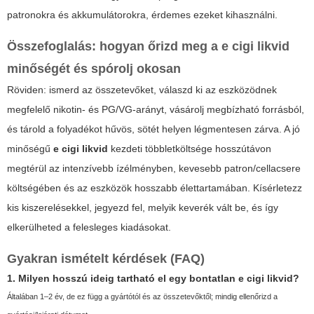
patronokra és akkumulátorokra, érdemes ezeket kihasználni.
Összefoglalás: hogyan őrizd meg a
e cigi likvid
minőségét és spórolj okosan
Röviden: ismerd az összetevőket, válaszd ki az eszközödnek
megfelelő nikotin- és PG/VG-arányt, vásárolj megbízható forrásból,
és tárold a folyadékot hűvös, sötét helyen légmentesen zárva. A jó
minőségű
e cigi likvid
kezdeti többletköltsége hosszútávon
megtérül az intenzívebb ízélményben, kevesebb patron/cellacsere
költségében és az eszközök hosszabb élettartamában. Kísérletezz
kis kiszerelésekkel, jegyezd fel, melyik keverék vált be, és így
elkerülheted a felesleges kiadásokat.
Gyakran ismételt kérdések (FAQ)
1. Milyen hosszú ideig tartható el egy bontatlan
e cigi likvid
?
Általában 1–2 év, de ez függ a gyártótól és az összetevőktől; mindig ellenőrizd a