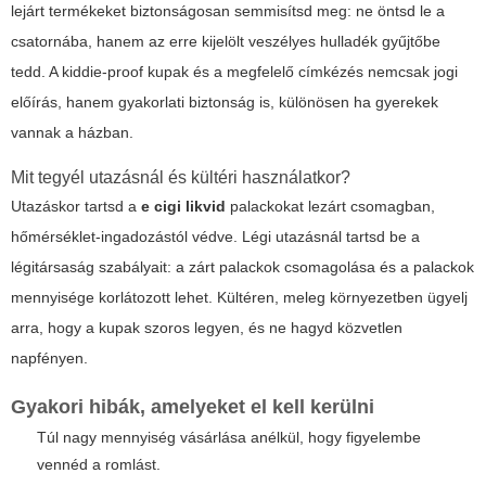
lejárt termékeket biztonságosan semmisítsd meg: ne öntsd le a
csatornába, hanem az erre kijelölt veszélyes hulladék gyűjtőbe
tedd. A kiddie-proof kupak és a megfelelő címkézés nemcsak jogi
előírás, hanem gyakorlati biztonság is, különösen ha gyerekek
vannak a házban.
Mit tegyél utazásnál és kültéri használatkor?
Utazáskor tartsd a
e cigi likvid
palackokat lezárt csomagban,
hőmérséklet-ingadozástól védve. Légi utazásnál tartsd be a
légitársaság szabályait: a zárt palackok csomagolása és a palackok
mennyisége korlátozott lehet. Kültéren, meleg környezetben ügyelj
arra, hogy a kupak szoros legyen, és ne hagyd közvetlen
napfényen.
Gyakori hibák, amelyeket el kell kerülni
Túl nagy mennyiség vásárlása anélkül, hogy figyelembe
vennéd a romlást.