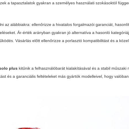
ezek a tapasztalatok gyakran a személyes használati szokásoktól függe
ni az alábbiakra: ellenőrizze a hivatalos forgalmazói garanciát, hasonl
ékeléseket. Ár-érték arányban gyakran jó alternatíva a hasonló kategóri
dés. Vásárlás előtt ellenőrizze a porlasztó kompatibilitást és a közel
solo plus
kitűnik a felhasználóbarát kialakításával és a stabil műszaki
st és a garanciális feltételeket más gyártók modelleivel, hogy valóban