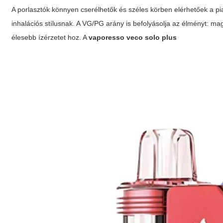
A porlasztók könnyen cserélhetők és széles körben elérhetőek a piac
inhalációs stílusnak. A VG/PG arány is befolyásolja az élményt
élesebb ízérzetet hoz. A
vaporesso veco solo plus