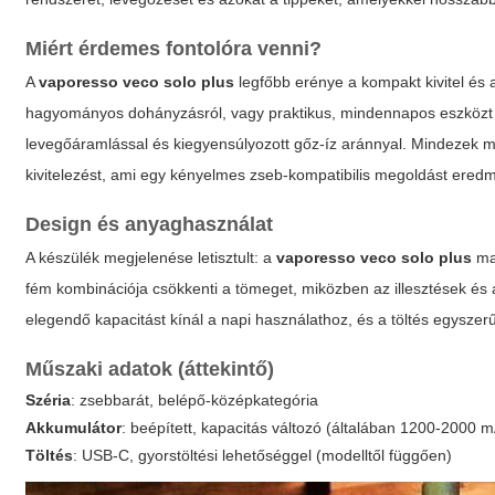
Miért érdemes fontolóra venni?
A
vaporesso veco solo plus
legfőbb erénye a kompakt kivitel és 
hagyományos dohányzásról, vagy praktikus, mindennapos eszközt ker
levegőáramlással és kiegyensúlyozott gőz-íz aránnyal. Mindezek mel
kivitelezést, ami egy kényelmes zseb-kompatibilis megoldást ered
Design és anyaghasználat
A készülék megjelenése letisztult: a
vaporesso veco solo plus
mat
fém kombinációja csökkenti a tömeget, miközben az illesztések és 
elegendő kapacitást kínál a napi használathoz, és a töltés egysze
Műszaki adatok (áttekintő)
Széria
:
zsebbarát, belépő-középkategória
Akkumulátor
: beépített, kapacitás változó (általában 1200-2000 
Töltés
: USB-C, gyorstöltési lehetőséggel (modelltől függően)