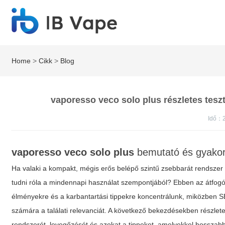
Home
>
Cikk
>
Blog
vaporesso veco solo plus részletes teszt
Idő：
vaporesso veco solo plus
bemutató és gyakorl
Ha valaki a kompakt, mégis erős belépő szintű zsebbarát rendszer 
tudni róla a mindennapi használat szempontjából? Ebben az átfogó 
élményekre és a karbantartási tippekre koncentrálunk, miközben 
számára a találati relevanciát. A következő bekezdésekben részlete
rendszerét, levegőzését és azokat a tippeket, amelyekkel hosszab