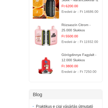
Slukk - Narancslekvár Íz
| Prémium E-cigaretta
Ft 6200.00
Eredeti ár：
Ft 14686.00
Rózsaszín Citrom -
25.000 Slukkos
eldobható e-Cigaretta |
Ft 5500.00
IBvape Bar
Eredeti ár：
Ft 11932.00
Görögdinnye Fagylalt -
12.000 Slukkos
eldobható e-Cigaretta
Ft 3800.00
Eredeti ár：
Ft 7250.00
Blog
Praktikus e cigi vásárlás útmutató