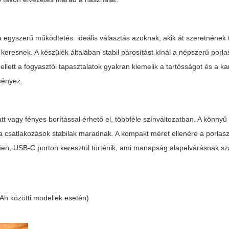
a egyszerű működtetés: ideális választás azoknak, akik át szeretnének 
esnek. A készülék általában stabil párosítást kínál a népszerű porlasz
lett a fogyasztói tapasztalatok gyakran kiemelik a tartósságot és a ka
ményez.
t vagy fényes borítással érhető el, többféle színváltozatban. A könn
a csatlakozások stabilak maradnak. A kompakt méret ellenére a porlaszt
rűen, USB-C porton keresztül történik, ami manapság alapelvárásnak sz
mAh közötti modellek esetén)