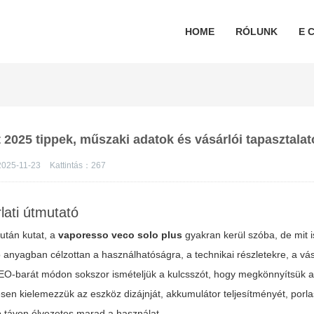
HOME
RÓLUNK
E C
 2025 tippek, műszaki adatok és vásárlói tapasztalat
2025-11-23
Kattintás：
267
ati útmutató
után kutat, a
vaporesso veco solo plus
gyakran kerül szóba, de mit 
anyagban célzottan a használhatóságra, a technikai részletekre, a vás
SEO-barát módon sokszor ismételjük a kulcsszót, hogy megkönnyítsük 
sen kielemezzük az eszköz dizájnját, akkumulátor teljesítményét, porla
b távon élvezetes marad a használat.