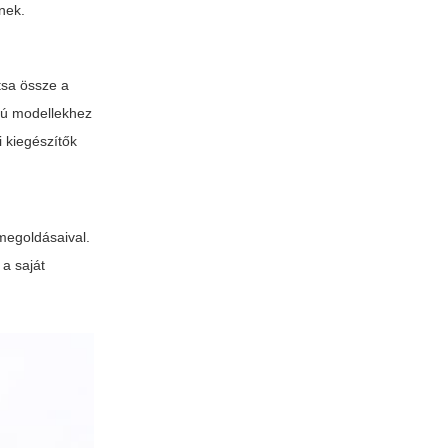
nek.
ítsa össze a
ájú modellekhez
i kiegészítők
 megoldásaival.
 a saját