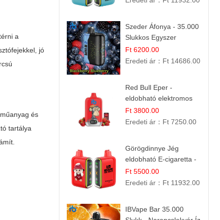
Eredeti ár：
Ft 11932.00
Szeder Áfonya - 35.000
térni a
Slukkos Egyszer
Használatos E-cigaretta
Ft 6200.00
tófejekkel, jó
| Prémium Ízélmény
Eredeti ár：
Ft 14686.00
rcsú
Red Bull Eper -
eldobható elektromos
cigi | Energizáló
Ft 3800.00
yű műanyag és
Gyümölcs Íz
Eredeti ár：
Ft 7250.00
ó tartálya
ámít.
Görögdinnye Jég
eldobható E-cigaretta -
25.000 Slukk | Frissítő
Ft 5500.00
Nyári Íz
Eredeti ár：
Ft 11932.00
IBVape Bar 35.000