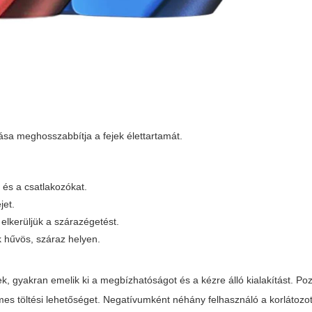
tása meghosszabbítja a fejek élettartamát.
t és a csatlakozókat.
jet.
 elkerüljük a szárazégetést.
uk hűvös, száraz helyen.
ek, gyakran emelik ki a megbízhatóságot és a kézre álló kialakítást. Po
lmes töltési lehetőséget. Negatívumként néhány felhasználó a korlátozot