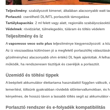
Teljesítmény
: szabályozott kimenet, általában alacsonyabb watt t
Porlasztó
: cserélhető DL/MTL porlasztók támogatása
Tartálykapacitás
: 2 ml felett vagy alatt, regionális szabályozásokt
Védelmek
: rövidzárlat, túlmelegedés, túláram és töltés védelem
Teljesítmény és íz
A
vaporesso veco solo plus
teljesítménye kiegyensúlyozott: a kö
Az íz visszaadása különösen jó a megfelelő porlasztófej választás
gőzélményhez alacsonyabb ohm értékű DL fejek ajánlottak. A felhas
működik, ha rendszeresen tisztítjuk és cseréljük a porlasztót.
Üzemidő és töltési tippek
A beépített akkumulátor élettartama használattól függően változik, 
lemerítést, töltsünk gyakrabban rövidebb időintervallumokban, és 
kényelmes, de hosszú távon a lassabb töltés segít az akkumuláto
Porlasztó rendszer és e-folyadék kompatibilitás