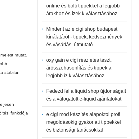
online és bolti tippekkel a legjobb
árakhoz és ízek kiválasztásához
Mindent az e cigi shop budapest
kínálatáról - tippek, kedvezmények
és vásárlási útmutató
rmelést mutat.
oxy gain e cigi részletes teszt,
yobb
árösszehasonlítás és tippek a
a stabilan
legjobb íz kiválasztásához
Fedezd fel a liquid shop újdonságait
és a válogatott e-liquid ajánlatokat
teljesen
ltési funkciója
e cigi mod készítés alapoktól profi
megoldásokig gyakorlati tippekkel
és biztonsági tanácsokkal