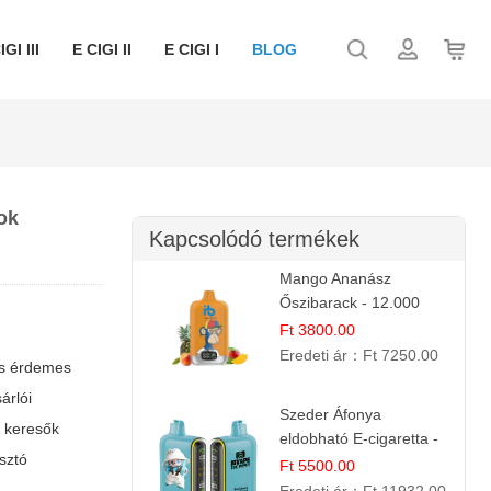
IGI III
E CIGI II
E CIGI I
BLOG
ok
Kapcsolódó termékek
Mango Ananász
Őszibarack - 12.000
Slukkos eldobható e-
Ft 3800.00
Cigaretta
Eredeti ár：
Ft 7250.00
is érdemes
árlói
Szeder Áfonya
a keresők
eldobható E-cigaretta -
sztó
25.000 Slukk | Prémium
Ft 5500.00
Gyümölcs Íz