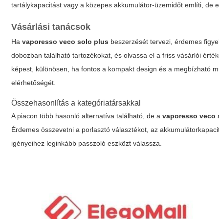
tartálykapacitást vagy a közepes akkumulátor-üzemidőt említi, de 
Vásárlási tanácsok
Ha
vaporesso veco solo plus
beszerzését tervezi, érdemes figyel
dobozban található tartozékokat, és olvassa el a friss vásárlói ért
képest, különösen, ha fontos a kompakt design és a megbízható műkö
elérhetőségét.
Összehasonlítás a kategóriatársakkal
A piacon több hasonló alternatíva található, de a
vaporesso veco 
Érdemes összevetni a porlasztó választékot, az akkumulátorkapacitá
igényeihez leginkább passzoló eszközt válassza.