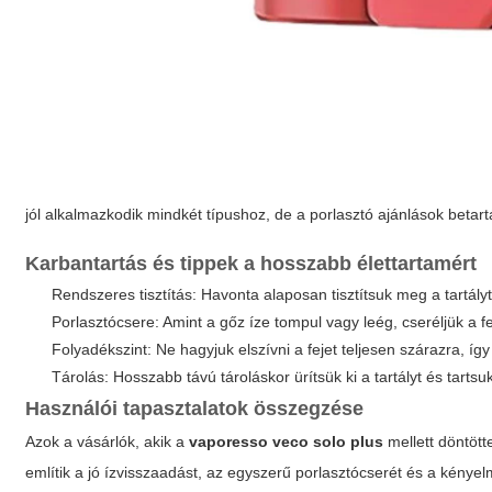
jól alkalmazkodik mindkét típushoz, de a porlasztó ajánlások betar
Karbantartás és tippek a hosszabb élettartamért
Rendszeres tisztítás: Havonta alaposan tisztítsuk meg a tartály
Porlasztócsere: Amint a gőz íze tompul vagy leég, cseréljük a fe
Folyadékszint: Ne hagyjuk elszívni a fejet teljesen szárazra, így
Tárolás: Hosszabb távú tároláskor ürítsük ki a tartályt és tarts
Használói tapasztalatok összegzése
Azok a vásárlók, akik a
vaporesso veco solo plus
mellett döntött
említik a jó ízvisszaadást, az egyszerű porlasztócserét és a kénye