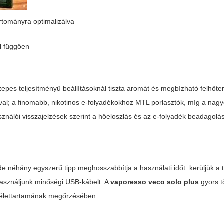
artományra optimalizálva
ól függően
zepes teljesítményű beállításoknál tiszta aromát és megbízható felhőte
ával; a finomabb, nikotinos e-folyadékokhoz MTL porlasztók, míg a nag
ználói visszajelzések szerint a hőeloszlás és az e-folyadék beadagolás
de néhány egyszerű tipp meghosszabbítja a használati időt: kerüljük a 
használjunk minőségi USB-kábelt. A
vaporesso veco solo plus
gyors tö
r élettartamának megőrzésében.