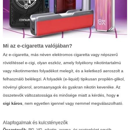
Mi az e-cigaretta valójában?
Az e-cigaretta, más néven elektromos cigaretta vagy népszerű
rövidítéssel e-cigi, olyan eszköz, amely folyékony nikotintartalmú
vagy nikotinmentes folyadékot melegít, és a keletkező aeroszolt a
felhasználó belélegzi. A folyadék (e-liquid) tipikusan propilén-glikol,
növényi glicerol, aromaanyagok és gyakran nikotin keveréke. Az
összetevők változatossága és minősége miatt a kérdés, hogy
e
cigi káros
, nem egyetlen igennel vagy nemmel megválaszolható.
Alapfogalmak és kulcstényezők
Összetevők
: PG, VG, nikotin, aroma, és esetenként egyéb