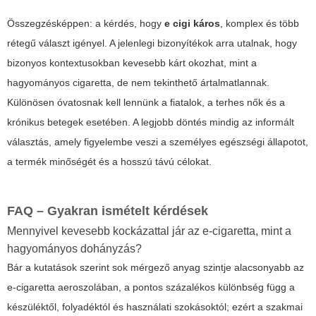
Összegzésképpen: a kérdés, hogy
e cigi káros
, komplex és több
rétegű választ igényel. A jelenlegi bizonyítékok arra utalnak, hogy
bizonyos kontextusokban kevesebb kárt okozhat, mint a
hagyományos cigaretta, de nem tekinthető ártalmatlannak.
Különösen óvatosnak kell lennünk a fiatalok, a terhes nők és a
krónikus betegek esetében. A legjobb döntés mindig az informált
választás, amely figyelembe veszi a személyes egészségi állapotot,
a termék minőségét és a hosszú távú célokat.
FAQ – Gyakran ismételt kérdések
Mennyivel kevesebb kockázattal jár az e-cigaretta, mint a
hagyományos dohányzás?
Bár a kutatások szerint sok mérgező anyag szintje alacsonyabb az
e-cigaretta aeroszolában, a pontos százalékos különbség függ a
készüléktől, folyadéktól és használati szokásoktól; ezért a szakmai