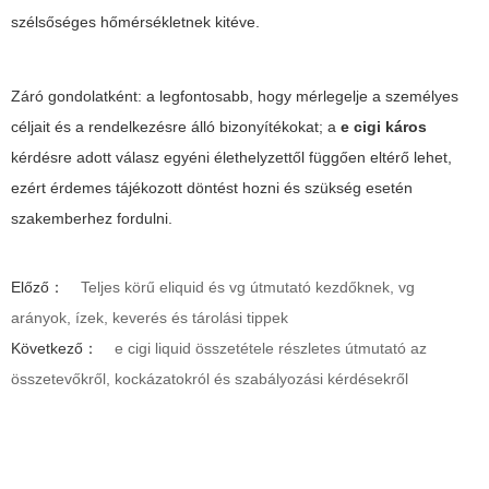
szélsőséges hőmérsékletnek kitéve.
Záró gondolatként: a legfontosabb, hogy mérlegelje a személyes
céljait és a rendelkezésre álló bizonyítékokat; a
e cigi káros
kérdésre adott válasz egyéni élethelyzettől függően eltérő lehet,
ezért érdemes tájékozott döntést hozni és szükség esetén
szakemberhez fordulni.
Előző：
Teljes körű eliquid és vg útmutató kezdőknek, vg
arányok, ízek, keverés és tárolási tippek
Következő：
e cigi liquid összetétele részletes útmutató az
összetevőkről, kockázatokról és szabályozási kérdésekről