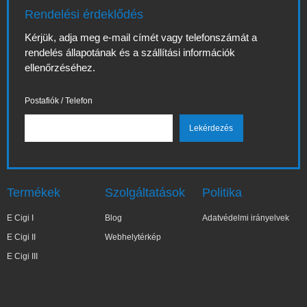
Rendelési érdeklődés
Kérjük, adja meg e-mail címét vagy telefonszámát a
rendelés állapotának és a szállítási információk
ellenőrzéséhez.
Postafiók / Telefon
Termékek
Szolgáltatások
Politika
E Cigi I
Blog
Adatvédelmi irányelvek
E Cigi II
Webhelytérkép
E Cigi III