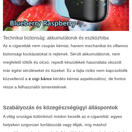
Technikai biztonság: akkumulátorok és eszközhiba
Az e-cigaretták nem csupán kémiai, hanem mechanikai és villamos
biztonsági kockázatokat is rejtenek. Sérült akkumulátorok, nem
megfelelő töltők és olcsó, repedt készülékek használata okozott
már égési sérüléseket és tüzeket. Ez a fajta rizikó nem kapcsolódik
közvetlenül a
e cigi káros
kérdés kémiai aspektusához, de fontos
része a felhasználói ismereteknek.
Szabályozás és közegészségügyi álláspontok
A világ országai különböző módon kezelik az e-cigarettát: egyes
helyeken szigorúan korlátozzák vagy tiltják, míg máshol