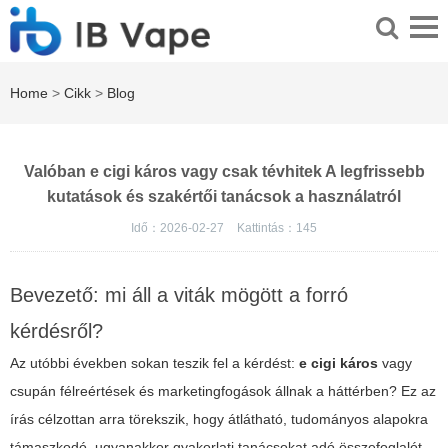
Home
>
Cikk
>
Blog
Valóban e cigi káros vagy csak tévhitek A legfrissebb
kutatások és szakértői tanácsok a használatról
Idő：2026-02-27
Kattintás：
145
Bevezető: mi áll a viták mögött a forró
kérdésről?
Az utóbbi években sokan teszik fel a kérdést:
e cigi káros
vagy
csupán félreértések és marketingfogások állnak a háttérben? Ez az
írás célzottan arra törekszik, hogy átlátható, tudományos alapokra
támaszkodó, ugyanakkor gyakorlati tanácsokat adó összefoglalót