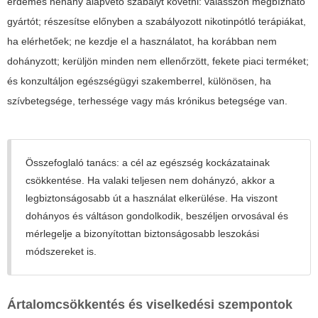
érdemes néhány alapvető szabályt követni: válasszon megbízható
gyártót; részesítse előnyben a szabályozott nikotinpótló terápiákat,
ha elérhetőek; ne kezdje el a használatot, ha korábban nem
dohányzott; kerüljön minden nem ellenőrzött, fekete piaci terméket;
és konzultáljon egészségügyi szakemberrel, különösen, ha
szívbetegsége, terhessége vagy más krónikus betegsége van.
Összefoglaló tanács: a cél az egészség kockázatainak
csökkentése. Ha valaki teljesen nem dohányzó, akkor a
legbiztonságosabb út a használat elkerülése. Ha viszont
dohányos és váltáson gondolkodik, beszéljen orvosával és
mérlegelje a bizonyítottan biztonságosabb leszokási
módszereket is.
Ártalomcsökkentés és viselkedési szempontok