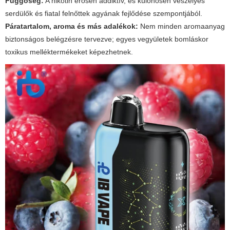
Függőség:
A nikotin erősen addiktív, és különösen veszélyes
serdülők és fiatal felnőttek agyának fejlődése szempontjából.
Páratartalom, aroma és más adalékok:
Nem minden aromaanyag
biztonságos belégzésre tervezve; egyes vegyületek bomláskor
toxikus melléktermékeket képezhetnek.