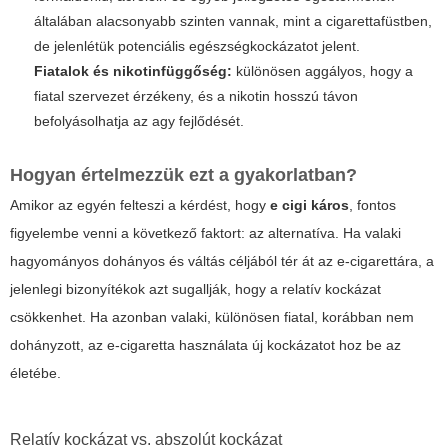
általában alacsonyabb szinten vannak, mint a cigarettafüstben,
de jelenlétük potenciális egészségkockázatot jelent.
Fiatalok és nikotinfüggőség:
különösen aggályos, hogy a
fiatal szervezet érzékeny, és a nikotin hosszú távon
befolyásolhatja az agy fejlődését.
Hogyan értelmezzük ezt a gyakorlatban?
Amikor az egyén felteszi a kérdést, hogy
e cigi káros
, fontos
figyelembe venni a következő faktort: az alternatíva. Ha valaki
hagyományos dohányos és váltás céljából tér át az e-cigarettára, a
jelenlegi bizonyítékok azt sugallják, hogy a relatív kockázat
csökkenhet. Ha azonban valaki, különösen fiatal, korábban nem
dohányzott, az e-cigaretta használata új kockázatot hoz be az
életébe.
Relatív kockázat vs. abszolút kockázat