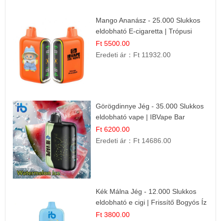
Mango Ananász - 25.000 Slukkos
eldobható E-cigaretta | Trópusi
Ízélmény
Ft 5500.00
Eredeti ár：
Ft 11932.00
Görögdinnye Jég - 35.000 Slukkos
eldobható vape | IBVape Bar
Frissítő Nyári Íz
Ft 6200.00
Eredeti ár：
Ft 14686.00
Kék Málna Jég - 12.000 Slukkos
eldobható e cigi | Frissítő Bogyós Íz
Ft 3800.00