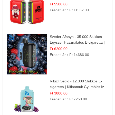
Nyári Íz
Ft 5500.00
Eredeti ár：
Ft 11932.00
Szeder Áfonya - 35.000 Slukkos
Egyszer Használatos E-cigaretta |
Prémium Ízélmény
Ft 6200.00
Eredeti ár：
Ft 14686.00
Ribizli Szőlő - 12.000 Slukkos E-
cigaretta | Kifinomult Gyümölcs Íz
Ft 3800.00
Eredeti ár：
Ft 7250.00