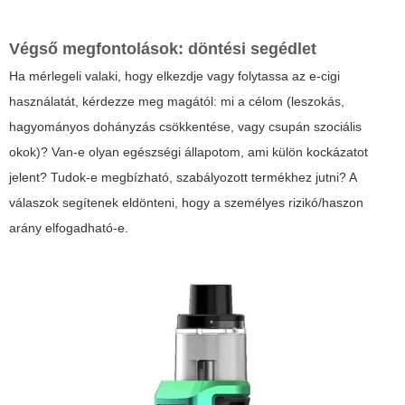
Végső megfontolások: döntési segédlet
Ha mérlegeli valaki, hogy elkezdje vagy folytassa az e-cigi
használatát, kérdezze meg magától: mi a célom (leszokás,
hagyományos dohányzás csökkentése, vagy csupán szociális
okok)? Van-e olyan egészségi állapotom, ami külön kockázatot
jelent? Tudok-e megbízható, szabályozott termékhez jutni? A
válaszok segítenek eldönteni, hogy a személyes rizikó/haszon
arány elfogadható-e.