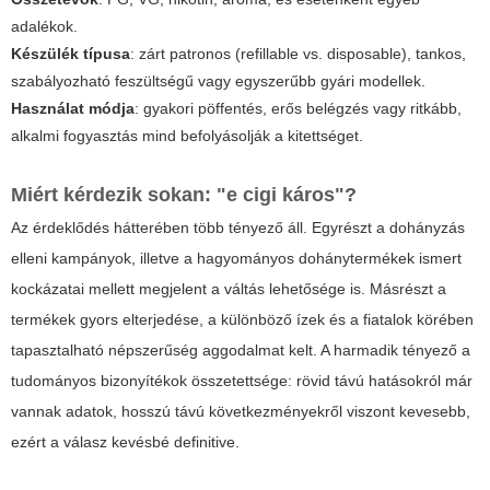
adalékok.
Készülék típusa
: zárt patronos (refillable vs. disposable), tankos,
szabályozható feszültségű vagy egyszerűbb gyári modellek.
Használat módja
: gyakori pöffentés, erős belégzés vagy ritkább,
alkalmi fogyasztás mind befolyásolják a kitettséget.
Miért kérdezik sokan: "e cigi káros"?
Az érdeklődés hátterében több tényező áll. Egyrészt a dohányzás
elleni kampányok, illetve a hagyományos dohánytermékek ismert
kockázatai mellett megjelent a váltás lehetősége is. Másrészt a
termékek gyors elterjedése, a különböző ízek és a fiatalok körében
tapasztalható népszerűség aggodalmat kelt. A harmadik tényező a
tudományos bizonyítékok összetettsége: rövid távú hatásokról már
vannak adatok, hosszú távú következményekről viszont kevesebb,
ezért a válasz kevésbé definitive.