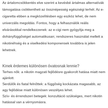
Az ártalomcsökkentés elve szerint a kevésbé ártalmas alternatívák
támogatása csökkentheti az össznépesség egészségi terhét. Az e-
cigaretta ebben a megközelítésben egy eszköz lehet, de nem
univerzális megoldás. Fontos, hogy a felhasználók reális
elvárásokkal rendelkezzenek: az e-cigi nem gyógyítja meg a
dohányfüggőséget automatikusan; rendszeres használat mellett a
nikotinéhség és a viselkedési komponensek továbbra is jelen
lehetnek.
Kinek érdemes különösen óvatosnak lennie?
Terhes nők: a nikotin magzati fejlődésre gyakorolt hatása miatt nem
ajánlott.
Serdülők és fiatal felnőttek: a függőség kockázata magasabb, az
agy fejlődése miatt különösen veszélyes lehet.
Szív- és érrendszeri betegek: konzultáció szükséges, mert nikotin
hatással van a vérnyomásra.