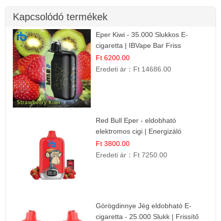
Kapcsolódó termékek
Eper Kiwi - 35.000 Slukkos E-
cigaretta | IBVape Bar Friss
Gyümölcs Ízek
Ft 6200.00
Eredeti ár：
Ft 14686.00
Red Bull Eper - eldobható
elektromos cigi | Energizáló
Gyümölcs Íz
Ft 3800.00
Eredeti ár：
Ft 7250.00
Görögdinnye Jég eldobható E-
cigaretta - 25.000 Slukk | Frissítő