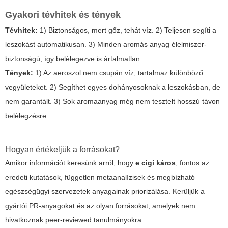
Gyakori tévhitek és tények
Tévhitek:
1) Biztonságos, mert gőz, tehát víz. 2) Teljesen segíti a
leszokást automatikusan. 3) Minden aromás anyag élelmiszer-
biztonságú, így belélegezve is ártalmatlan.
Tények:
1) Az aeroszol nem csupán víz; tartalmaz különböző
vegyületeket. 2) Segíthet egyes dohányosoknak a leszokásban, de
nem garantált. 3) Sok aromaanyag még nem tesztelt hosszú távon
belélegzésre.
Hogyan értékeljük a forrásokat?
Amikor információt keresünk arról, hogy
e cigi káros
, fontos az
eredeti kutatások, független metaanalízisek és megbízható
egészségügyi szervezetek anyagainak priorizálása. Kerüljük a
gyártói PR-anyagokat és az olyan forrásokat, amelyek nem
hivatkoznak peer-reviewed tanulmányokra.