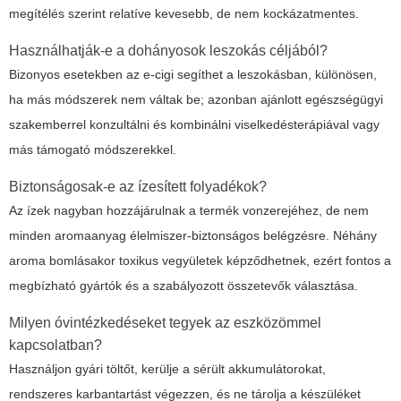
megítélés szerint relatíve kevesebb, de nem kockázatmentes.
Használhatják-e a dohányosok leszokás céljából?
Bizonyos esetekben az e-cigi segíthet a leszokásban, különösen,
ha más módszerek nem váltak be; azonban ajánlott egészségügyi
szakemberrel konzultálni és kombinálni viselkedésterápiával vagy
más támogató módszerekkel.
Biztonságosak-e az ízesített folyadékok?
Az ízek nagyban hozzájárulnak a termék vonzerejéhez, de nem
minden aromaanyag élelmiszer-biztonságos belégzésre. Néhány
aroma bomlásakor toxikus vegyületek képződhetnek, ezért fontos a
megbízható gyártók és a szabályozott összetevők választása.
Milyen óvintézkedéseket tegyek az eszközömmel
kapcsolatban?
Használjon gyári töltőt, kerülje a sérült akkumulátorokat,
rendszeres karbantartást végezzen, és ne tárolja a készüléket