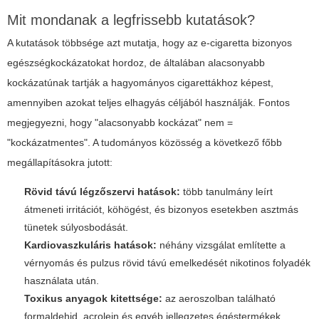
Mit mondanak a legfrissebb kutatások?
A kutatások többsége azt mutatja, hogy az e-cigaretta
bizonyos
egészségkockázatokat hordoz, de általában alacsonyabb
kockázatúnak tartják a hagyományos cigarettákhoz képest,
amennyiben azokat teljes elhagyás céljából használják. Fontos
megjegyezni, hogy "alacsonyabb kockázat" nem =
"kockázatmentes". A tudományos közösség a következő főbb
megállapításokra jutott:
Rövid távú légzőszervi hatások:
több tanulmány leírt
átmeneti irritációt, köhögést, és bizonyos esetekben asztmás
tünetek súlyosbodását.
Kardiovaszkuláris hatások:
néhány vizsgálat említette a
vérnyomás és pulzus rövid távú emelkedését nikotinos folyadék
használata után.
Toxikus anyagok kitettsége:
az aeroszolban található
formaldehid, acrolein és egyéb jellegzetes égéstermékek