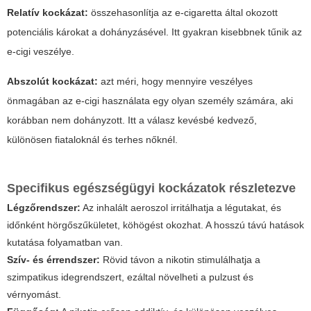
Relatív kockázat:
összehasonlítja az e-cigaretta által okozott
potenciális károkat a dohányzásével. Itt gyakran kisebbnek tűnik az
e-cigi veszélye.
Abszolút kockázat:
azt méri, hogy mennyire veszélyes
önmagában az e-cigi használata egy olyan személy számára, aki
korábban nem dohányzott. Itt a válasz kevésbé kedvező,
különösen fiataloknál és terhes nőknél.
Specifikus egészségügyi kockázatok részletezve
Légzőrendszer:
Az inhalált aeroszol irritálhatja a légutakat, és
időnként hörgőszűkületet, köhögést okozhat. A hosszú távú hatások
kutatása folyamatban van.
Szív- és érrendszer:
Rövid távon a nikotin stimulálhatja a
szimpatikus idegrendszert, ezáltal növelheti a pulzust és
vérnyomást.