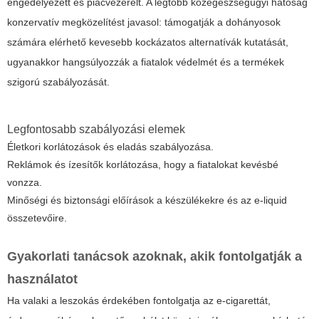
engedélyezett és piacvezérelt. A legtöbb közegészségügyi hatóság
konzervatív megközelítést javasol: támogatják a dohányosok
számára elérhető kevesebb kockázatos alternatívák kutatását,
ugyanakkor hangsúlyozzák a fiatalok védelmét és a termékek
szigorú szabályozását.
Legfontosabb szabályozási elemek
Életkori korlátozások és eladás szabályozása.
Reklámok és ízesítők korlátozása, hogy a fiatalokat kevésbé
vonzza.
Minőségi és biztonsági előírások a készülékekre és az e-liquid
összetevőire.
Gyakorlati tanácsok azoknak, akik fontolgatják a
használatot
Ha valaki a leszokás érdekében fontolgatja az e-cigarettát,