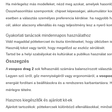
Ha mérlegelsz más modelleket, nézd meg azokat, amelyek hasonló
Összehasonlítási szempontok: chipset képességei, akkumulátor konf
esetben a választás személyes preferencia kérdése: ha nagyobb ha
cél, akkor alacsony ellenállás és nagy teljesítmény lesz a nyerő ko
Gyakorlati tanácsok mindennapos használathoz
Vidd magaddal póttekercset és tiszta tömítéseket, hogy útközben 
Használj tokot vagy tartót, hogy megelőzd az eszköz sérülését.
Tartsd be a helyi szabályokat és kultúrákat a publikus használat so
Összegzés
A
voopoo drag 2
sok felhasználó számára balanszírozott választás:
Legyen szó ízről, gőz mennyiségéről vagy ergonomiáról, a
voopoo
energiát fordítani a beállításokra és a rendszeres karbantartásra.
mérlegre tételre.
Hasznos kiegészítők és ajánlott kit-ek
Ajánlott tartozékok: póttekercsek különböző ellenállásokkal, minősé