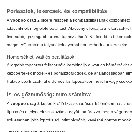
Porlasztók, tekercsek, és kompatibilitás
A
voopoo drag 2
sikere részben a kompatibilitásának köszönhető: 
ízlésünknek megfelelő beállítást. Alacsony ellenállású tekercsekk
finomabb, gazdagabb aroma tapasztalható. Ne feledd: a tekercsek él
magas VG tartalmú folyadékok gyorsabban terhelik a tekercseket.
Hőmérséklet, watt és beállítások
A legtöbb tapasztalt felhasználó kombinálja a watt és hőmérséklet 
kezdőértékek modell- és porlasztófüggőek, de általánosságban el
Haladó beállításoknál érdemes kis lépésekben növelni vagy csökkent
Íz- és gőzminőség: mire számíts?
A
voopoo drag 2
képes kiváló ízvisszaadásra, különösen ha az eszk
típusa és a folyadék viszkozitása együtt határozza meg a végeredm
sok esetben jobb ízprofilt ad, mint olcsóbb, kevésbé pontos modok