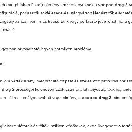
 árkategóriában és teljesítményben versenyeznek a
voopoo drag 2
-v
iguráció, porlasztók sokfélesége és utángyártott kiegészítők elérhető
ngsúly az ízen van, más típusú tank vagy porlasztó jobb lehet; ha a g
mbináció.
is gyorsan orvosolható legyen bármilyen probléma.
rán.
 jó ár-érték arány, megbízható chipset és széles kompatibilitás porlas
 drag 2
erősségei különösen azok számára látványosak, akik hajlandó
 Ha a cél a személyre szabott vape élmény, a
voopoo drag 2
mindenkép
gi akkumulátorok és töltők, szilikon védőtokok, extra üvegcsere a tartá