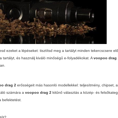
d ezeket a lépéseket: tisztítsd meg a tartályt minden tekercscsere előt
a tartályt, és használj kiváló minőségű e-folyadékokat. A
voopoo drag 
ban.
o drag 2
erősségeit más hasonló modellekkel: teljesítmény, chipset, 
sználó számára a
voopoo drag 2
kitűnő választás a közép- és felsőkateg
a befektetést.
tőt?