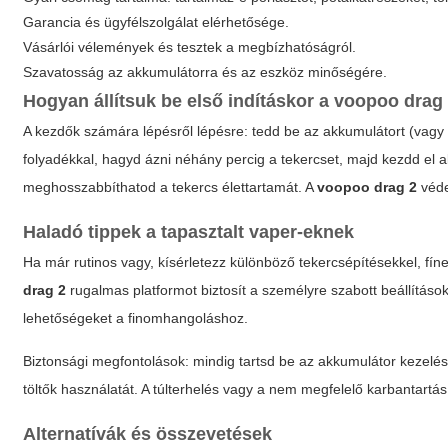
Garancia és ügyfélszolgálat elérhetősége.
Vásárlói vélemények és tesztek a megbízhatóságról.
Szavatosság az akkumulátorra és az eszköz minőségére.
Hogyan állítsuk be első indításkor a
voopoo drag
A kezdők számára lépésről lépésre: tedd be az akkumulátort (vagy tölts
folyadékkal, hagyd ázni néhány percig a tekercset, majd kezdd el al
meghosszabbíthatod a tekercs élettartamát. A
voopoo drag 2
véde
Haladó tippek a tapasztalt vaper-eknek
Ha már rutinos vagy, kísérletezz különböző tekercsépítésekkel, fí
drag 2
rugalmas platformot biztosít a személyre szabott beállításokh
lehetőségeket a finomhangoláshoz.
Biztonsági megfontolások: mindig tartsd be az akkumulátor kezelésé
töltők használatát. A túlterhelés vagy a nem megfelelő karbantartá
Alternatívák és összevetések