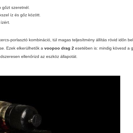
 gőzt szeretnél.
szel íz és gőz között.
ízért.
ercs-porlasztó kombináció, túl magas teljesítmény állítás rövid időn be
ése. Ezek elkerülhetők a
voopoo drag 2
esetében is: mindig kövesd a 
ndszeresen ellenőrizd az eszköz állapotát.