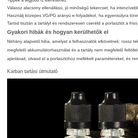
Tippek a legjobb íz eléréséhez:
Válassz alacsony ellenállású, jó minőségű tekercset, ha intenzívebb
Használj közepes VG/PG arányú e-folyadékot, ha egyensúlyra törek
Tartsd tisztán a tartályt és rendszeresen cseréld a porlasztót a friss 
Gyakori hibák és hogyan kerülhetők el
Néhány alapvető hiba, amelyet a felhasználók elkövetnek: rossz tek
megfelelő akkumulátorhasználat és a tartály nem megfelelő feltölt
ajánlásait, olvasd el a porlasztóhoz mellékelt paramétereket, és re
Karban tartási útmutató