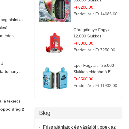
35.000 Slukkos
eldobható vape |
Ft 6200.00
IBVape Bar Frissítő
Eredeti ár：
Ft 14686.00
Nyári Íz
megtalálni az
oknál
Görögdinnye Fagylalt -
sa; édes,
12.000 Slukkos
eldobható e-Cigaretta
Ft 3800.00
Eredeti ár：
Ft 7250.00
tt
Eper Fagylalt - 25.000
tartományt.
Slukkos eldobható E-
cigaretta | Édes
Ft 5500.00
Desszert Íz
Eredeti ár：
Ft 11932.00
a, a tekercs
opoo drag 2
Blog
Friss ajánlatok és vásárlói tippek az