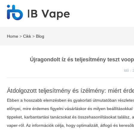
Home
>
Cikk
>
Blog
Újragondolt íz és teljesítmény teszt vo
Idő：
Átdolgozott teljesítmény és ízélmény: miért é
Ebben a hosszabb elemzésben és gyakorlati útmutatóban részletese
előnyei, mire érdemes figyelni vásárláskor és milyen beállításokkal 
tippeket, karbantartási tanácsokat és összehasonlításokat találsz
vaper-ről. Az információk célja, hogy optimalizált, átfogó és kere