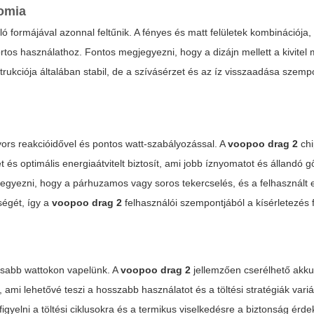
nomia
 formájával azonnal feltűnik. A fényes és matt felületek kombinációja,
tos használathoz. Fontos megjegyezni, hogy a dizájn mellett a kivitel 
rukciója általában stabil, de a szívásérzet és az íz visszaadása szemp
ors reakcióidővel és pontos watt-szabályozással. A
voopoo drag 2
chi
 és optimális energiaátvitelt biztosít, ami jobb íznyomatot és állandó g
gyezni, hogy a párhuzamos vagy soros tekercselés, és a felhasznált e
ségét, így a
voopoo drag 2
felhasználói szempontjából a kísérletezés 
asabb wattokon vapelünk. A
voopoo drag 2
jellemzően cserélhető akku
 ami lehetővé teszi a hosszabb használatot és a töltési stratégiák variál
figyelni a töltési ciklusokra és a termikus viselkedésre a biztonság érd