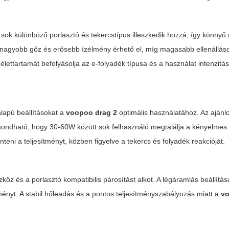
sok különböző porlasztó és tekercstípus illeszkedik hozzá, így könnyű 
el nagyobb gőz és erősebb ízélmény érhető el, míg magasabb ellenállás
ettartamát befolyásolja az e-folyadék típusa és a használat intenzitá
alapú beállításokat a
voopoo drag 2
optimális használatához. Az ajánlo
mondható, hogy 30-60W között sok felhasználó megtalálja a kényelmes 
eni a teljesítményt, közben figyelve a tekercs és folyadék reakcióját.
öz és a porlasztó kompatibilis párosítást alkot. A légáramlás beállítás
ényt. A stabil hőleadás és a pontos teljesítményszabályozás miatt a
vo
.