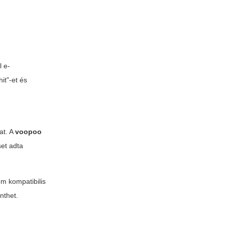
l e-
it"-et és
at. A
voopoo
set adta
em kompatibilis
nthet.