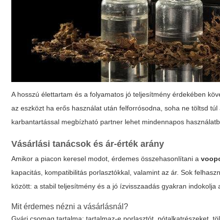
A hosszú élettartam és a folyamatos jó teljesítmény érdekében köves
az eszközt ha erős használat után felforrósodna, soha ne töltsd túl 
karbantartással megbízható partner lehet mindennapos használat
Vásárlási tanácsok és ár-érték arány
Amikor a piacon keresel modot, érdemes összehasonlítani a
voopo
kapacitás, kompatibilitás porlasztókkal, valamint az ár. Sok felha
között: a stabil teljesítmény és a jó ízvisszaadás gyakran indokolja 
Mit érdemes nézni a vásárlásnál?
Gyári csomag tartalma: tartalmaz-e porlasztót, pótalkatrészeket, töl