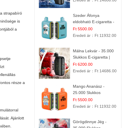
Eredeti ár：
Ft 14686.00
 a strapabíró
Szeder Áfonya
minősége is
eldobható E-cigaretta -
25.000 Slukk | Prémium
Ft 5500.00
ontjából a
Gyümölcs Íz
Eredeti ár：
Ft 11932.00
Málna Lekvár - 35.000
Slukkos E-cigaretta |
psetje
IBVape Bar Édes
Ft 6200.00
őzt
Gyümölcs Íz
Eredeti ár：
Ft 14686.00
llenállás
fontos része a
Mango Ananász -
25.000 Slukkos
eldobható E-cigaretta |
Ft 5500.00
Trópusi Ízélmény
Eredeti ár：
Ft 11932.00
mulátorral
ását. Ajánlott
Görögdinnye Jég -
ekében.