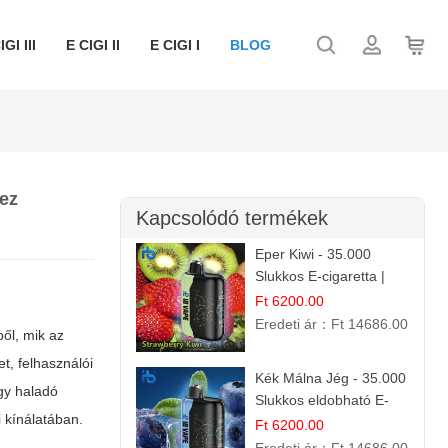
IGI III
E CIGI II
E CIGI I
BLOG
hez
Kapcsolódó termékek
Eper Kiwi - 35.000
Slukkos E-cigaretta |
IBVape Bar Friss
Ft 6200.00
Gyümölcs Ízek
Eredeti ár：
Ft 14686.00
ől, mik az
t, felhasználói
Kék Málna Jég - 35.000
agy haladó
Slukkos eldobható E-
i kínálatában.
cigaretta | Frissítő
Ft 6200.00
Ízélmény