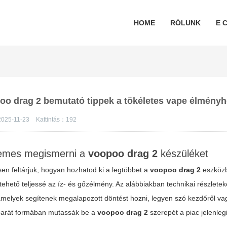
HOME
RÓLUNK
E C
opoo drag 2 bemutató tippek a tökéletes vape élmény
2025-11-23
Kattintás：
192
rdemes megismerni a
voopoo drag 2
készüléket
n feltárjuk, hogyan hozhatod ki a legtöbbet a
voopoo drag 2
eszközb
tehető teljessé az íz- és gőzélmény. Az alábbiakban technikai részleteke
, amelyek segítenek megalapozott döntést hozni, legyen szó kezdőről v
sőbarát formában mutassák be a
voopoo drag 2
szerepét a piac jelenleg