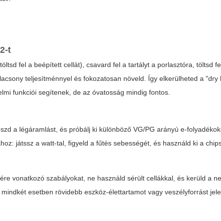
 2
-t
d fel a beépített cellát), csavard fel a tartályt a porlasztóra, töltsd fe
acsony teljesítménnyel és fokozatosan növeld. Így elkerülheted a "dry h
lmi funkciói segítenek, de az óvatosság mindig fontos.
neszd a légáramlást, és próbálj ki különböző VG/PG arányú e-folyadékok
oz: játssz a watt-tal, figyeld a fűtés sebességét, és használd ki a chip
re vonatkozó szabályokat, ne használd sérült cellákkal, és kerüld a n
s mindkét esetben rövidebb eszköz-élettartamot vagy veszélyforrást jele