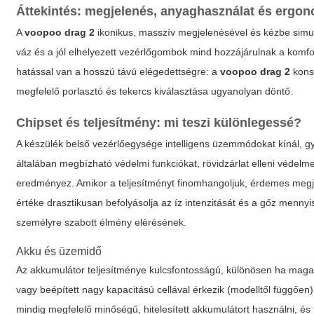
Áttekintés: megjelenés, anyaghasználat és ergo
A
voopoo drag 2
ikonikus, masszív megjelenésével és kézbe simuló
váz és a jól elhelyezett vezérlőgombok mind hozzájárulnak a komfor
hatással van a hosszú távú elégedettségre: a
voopoo drag 2
konst
megfelelő porlasztó és tekercs kiválasztása ugyanolyan döntő.
Chipset és teljesítmény: mi teszi különlegessé?
A készülék belső vezérlőegysége intelligens üzemmódokat kínál, gy
általában megbízható védelmi funkciókat, rövidzárlat elleni védelmet
eredményez. Amikor a teljesítményt finomhangoljuk, érdemes megje
értéke drasztikusan befolyásolja az íz intenzitását és a gőz mennyi
személyre szabott élmény elérésének.
Akku és üzemidő
Az akkumulátor teljesítménye kulcsfontosságú, különösen ha mag
vagy beépített nagy kapacitású cellával érkezik (modelltől függően),
mindig megfelelő minőségű, hitelesített akkumulátort használni, és 