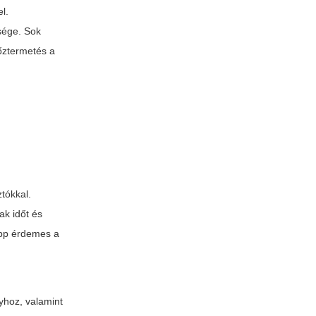
el.
sége. Sok
őztermetés a
ztókkal.
ak időt és
p érdemes a
lyhoz, valamint