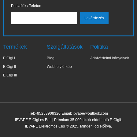
Postafiók / Telefon
Termékek
Szolgáltatások
Politika
E Cigi I
Blog
Adatvédelmi irányelvek
E Cigi II
Webhelytérkép
E Cigi III
Tel:+85253908320 Email:
ibvape@outlook.com
IBVAPE E-Cigi és Bolt | Prémium 35 000 slukk eldobható E-Cigit.
IBVAPE Elektromos Cigi © 2025. Minden jog előírva.
✕
Kata***yna
Nemrég vásárolt