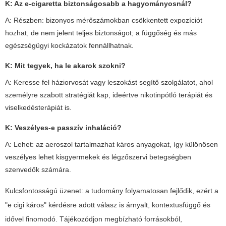
K: Az e-cigaretta biztonságosabb a hagyományosnál?
A: Részben: bizonyos mérőszámokban csökkentett expozíciót
hozhat, de nem jelent teljes biztonságot; a függőség és más
egészségügyi kockázatok fennállhatnak.
K: Mit tegyek, ha le akarok szokni?
A: Keresse fel háziorvosát vagy leszokást segítő szolgálatot, ahol
személyre szabott stratégiát kap, ideértve nikotinpótló terápiát és
viselkedésterápiát is.
K: Veszélyes-e passzív inhaláció?
A: Lehet: az aeroszol tartalmazhat káros anyagokat, így különösen
veszélyes lehet kisgyermekek és légzőszervi betegségben
szenvedők számára.
Kulcsfontosságú üzenet: a tudomány folyamatosan fejlődik, ezért a
"e cigi káros" kérdésre adott válasz is árnyalt, kontextusfüggő és
idővel finomodó. Tájékozódjon megbízható forrásokból,