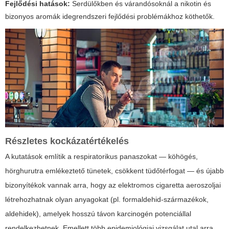
Fejlődési hatások:
Serdülőkben és várandósoknál a nikotin és
bizonyos aromák idegrendszeri fejlődési problémákhoz köthetők.
Részletes kockázatértékelés
A kutatások említik a respiratorikus panaszokat — köhögés,
hörghurutra emlékeztető tünetek, csökkent tüdőtérfogat — és újabb
bizonyítékok vannak arra, hogy az elektromos cigaretta aeroszoljai
létrehozhatnak olyan anyagokat (pl. formaldehid-származékok,
aldehidek), amelyek hosszú távon karcinogén potenciállal
rendelkezhetnek. Emellett több epidemiológiai vizsgálat utal arra,