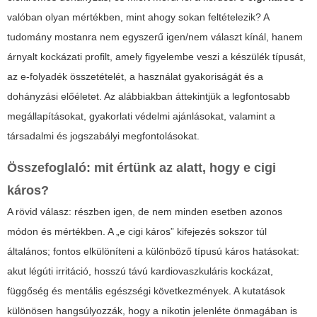
valóban olyan mértékben, mint ahogy sokan feltételezik? A
tudomány mostanra nem egyszerű igen/nem választ kínál, hanem
árnyalt kockázati profilt, amely figyelembe veszi a készülék típusát,
az e-folyadék összetételét, a használat gyakoriságát és a
dohányzási előéletet. Az alábbiakban áttekintjük a legfontosabb
megállapításokat, gyakorlati védelmi ajánlásokat, valamint a
társadalmi és jogszabályi megfontolásokat.
Összefoglaló: mit értünk az alatt, hogy
e cigi
káros
?
A rövid válasz: részben igen, de nem minden esetben azonos
módon és mértékben. A „
e cigi káros
” kifejezés sokszor túl
általános; fontos elkülöníteni a különböző típusú káros hatásokat:
akut légúti irritáció, hosszú távú kardiovaszkuláris kockázat,
függőség és mentális egészségi következmények. A kutatások
különösen hangsúlyozzák, hogy a nikotin jelenléte önmagában is