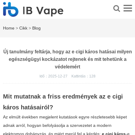
Home
>
Cikk
>
Blog
Új tanulmány feltárja, hogy az e cigi káros hatásai milyen
egészségügyi kockázatot rejtenek és mit tehetünk a
védelemért
Idő：2025-12-27
Kattintás：
128
Mit mutatnak a friss eredmények az e cigi
káros hatásairól?
Az elmúlt években megjelent kutatások egyre részletesebb képet
adnak arról, hogyan befolyásolja a szervezetet a modern
elektromos dohányzás, és miért merül fel a kérdés:
e cigi káros
‑e