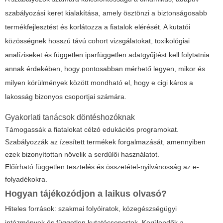
szabályozási keret kialakítása, amely ösztönzi a biztonságosabb
termékfejlesztést és korlátozza a fiatalok elérését. A kutatói
közösségnek hosszú távú cohort vizsgálatokat, toxikológiai
analíziseket és független iparfüggetlen adatgyűjtést kell folytatnia
annak érdekében, hogy pontosabban mérhető legyen, mikor és
milyen körülmények között mondható el, hogy
e cigi káros
a
lakosság bizonyos csoportjai számára.
Gyakorlati tanácsok döntéshozóknak
Támogassák a fiatalokat célzó edukációs programokat.
Szabályozzák az ízesített termékek forgalmazását, amennyiben
ezek bizonyítottan növelik a serdülői használatot.
Előírható független tesztelés és összetétel-nyilvánosság az e-
folyadékokra.
Hogyan tájékozódjon a laikus olvasó?
Hiteles források: szakmai folyóiratok, közegészségügyi
intézmények és független kutatócsoportok. Kerülendők a