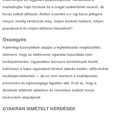
marketingbe hajló források és a magát szakértőnek nevező, de
forrás nélküli állítások. Amikor a kérdés a
e cigi káros
jellegére
irányul, mindig kérdezzük meg: milyen konkrét hatásról, milyen
populációról és milyen időtávon beszélünk?
Összegzés
A jelenlegi bizonyítékok alapján a legfelelősebb megközelítés:
elismerni, hogy az elektromos cigaretta használata nem
kockázatmentes. Ugyanakkor bizonyos körülmények között,
különösen a teljes cigarettaról történő áttérés esetén, előfordulhat
kockázatcsökkentés — de ez nem mentesít a szabályozási,
prevenciós és egészségügyi figyelem alól. A cél az, hogy a
döntések átlátható adatokon és személyre szabott orvosi
tanácsokon alapuljanak.
GYAKRAN ISMÉTELT KÉRDÉSEK