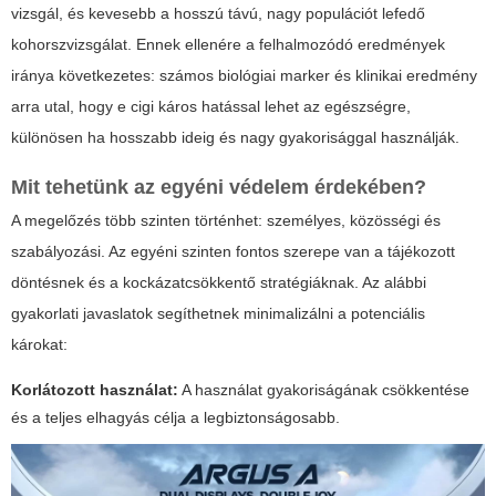
vizsgál, és kevesebb a hosszú távú, nagy populációt lefedő
kohorszvizsgálat. Ennek ellenére a felhalmozódó eredmények
iránya következetes: számos biológiai marker és klinikai eredmény
arra utal, hogy
e cigi káros
hatással lehet az egészségre,
különösen ha hosszabb ideig és nagy gyakorisággal használják.
Mit tehetünk az egyéni védelem érdekében?
A megelőzés több szinten történhet: személyes, közösségi és
szabályozási. Az egyéni szinten fontos szerepe van a tájékozott
döntésnek és a kockázatcsökkentő stratégiáknak. Az alábbi
gyakorlati javaslatok segíthetnek minimalizálni a potenciális
károkat:
Korlátozott használat:
A használat gyakoriságának csökkentése
és a teljes elhagyás célja a legbiztonságosabb.