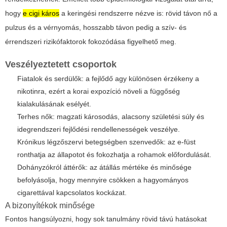
hogy
e cigi káros
a keringési rendszerre nézve is: rövid távon nő a
pulzus és a vérnyomás, hosszabb távon pedig a szív- és
érrendszeri rizikófaktorok fokozódása figyelhető meg.
Veszélyeztetett csoportok
Fiatalok és serdülők: a fejlődő agy különösen érzékeny a
nikotinra, ezért a korai expozíció növeli a függőség
kialakulásának esélyét.
Terhes nők: magzati károsodás, alacsony születési súly és
idegrendszeri fejlődési rendellenességek veszélye.
Krónikus légzőszervi betegségben szenvedők: az e-füst
ronthatja az állapotot és fokozhatja a rohamok előfordulását.
Dohányzókról áttérők: az átállás mértéke és minősége
befolyásolja, hogy mennyire csökken a hagyományos
cigarettával kapcsolatos kockázat.
A bizonyítékok minősége
Fontos hangsúlyozni, hogy sok tanulmány rövid távú hatásokat