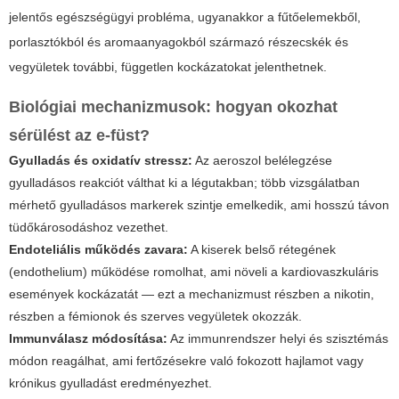
jelentős egészségügyi probléma, ugyanakkor a fűtőelemekből,
porlasztókból és aromaanyagokból származó részecskék és
vegyületek további, független kockázatokat jelenthetnek.
Biológiai mechanizmusok: hogyan okozhat
sérülést az e-füst?
Gyulladás és oxidatív stressz:
Az aeroszol belélegzése
gyulladásos reakciót válthat ki a légutakban; több vizsgálatban
mérhető gyulladásos markerek szintje emelkedik, ami hosszú távon
tüdőkárosodáshoz vezethet.
Endoteliális működés zavara:
A kiserek belső rétegének
(endothelium) működése romolhat, ami növeli a kardiovaszkuláris
események kockázatát — ezt a mechanizmust részben a nikotin,
részben a fémionok és szerves vegyületek okozzák.
Immunválasz módosítása:
Az immunrendszer helyi és szisztémás
módon reagálhat, ami fertőzésekre való fokozott hajlamot vagy
krónikus gyulladást eredményezhet.