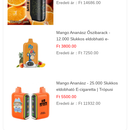
Eredeti ár：
Ft 14686.00
Mango Ananász Őszibarack -
12.000 Slukkos eldobható e-
Cigaretta
Ft 3800.00
Eredeti ár：
Ft 7250.00
Mango Ananász - 25.000 Slukkos
eldobható E-cigaretta | Trópusi
Ízélmény
Ft 5500.00
Eredeti ár：
Ft 11932.00