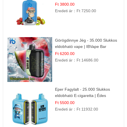
Kombináció
Ft 3800.00
Eredeti ár：
Ft 7250.00
Görögdinnye Jég - 35.000 Slukkos
eldobható vape | IBVape Bar
Frissítő Nyári Íz
Ft 6200.00
Eredeti ár：
Ft 14686.00
Eper Fagylalt - 25.000 Slukkos
eldobható E-cigaretta | Édes
Desszert Íz
Ft 5500.00
Eredeti ár：
Ft 11932.00