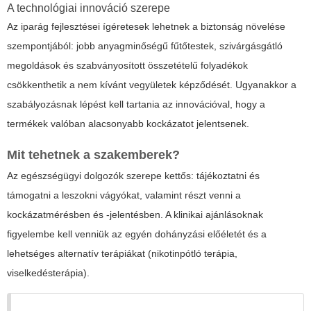
A technológiai innováció szerepe
Az iparág fejlesztései ígéretesek lehetnek a biztonság növelése
szempontjából: jobb anyagminőségű fűtőtestek, szivárgásgátló
megoldások és szabványosított összetételű folyadékok
csökkenthetik a nem kívánt vegyületek képződését. Ugyanakkor a
szabályozásnak lépést kell tartania az innovációval, hogy a
termékek valóban alacsonyabb kockázatot jelentsenek.
Mit tehetnek a szakemberek?
Az egészségügyi dolgozók szerepe kettős: tájékoztatni és
támogatni a leszokni vágyókat, valamint részt venni a
kockázatmérésben és -jelentésben. A klinikai ajánlásoknak
figyelembe kell venniük az egyén dohányzási előéletét és a
lehetséges alternatív terápiákat (nikotinpótló terápia,
viselkedésterápia).