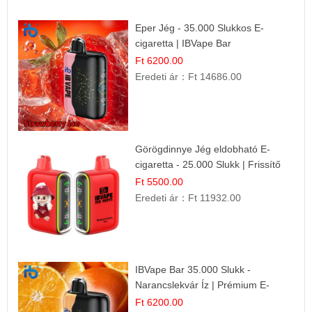
Eper Jég - 35.000 Slukkos E-
cigaretta | IBVape Bar
Ft 6200.00
Eredeti ár：
Ft 14686.00
Görögdinnye Jég eldobható E-
cigaretta - 25.000 Slukk | Frissítő
Nyári Íz
Ft 5500.00
Eredeti ár：
Ft 11932.00
IBVape Bar 35.000 Slukk -
Narancslekvár Íz | Prémium E-
cigaretta
Ft 6200.00