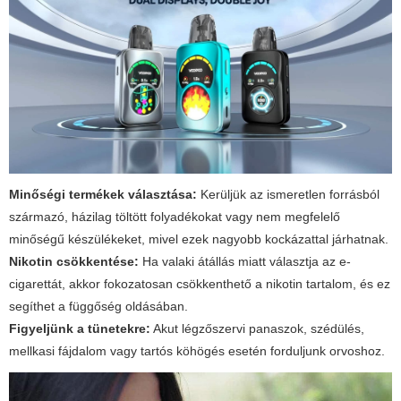
Minőségi termékek választása:
Kerüljük az ismeretlen forrásból
származó, házilag töltött folyadékokat vagy nem megfelelő
minőségű készülékeket, mivel ezek nagyobb kockázattal járhatnak.
Nikotin csökkentése:
Ha valaki átállás miatt választja az e-
cigarettát, akkor fokozatosan csökkenthető a nikotin tartalom, és ez
segíthet a függőség oldásában.
Figyeljünk a tünetekre:
Akut légzőszervi panaszok, szédülés,
mellkasi fájdalom vagy tartós köhögés esetén forduljunk orvoshoz.