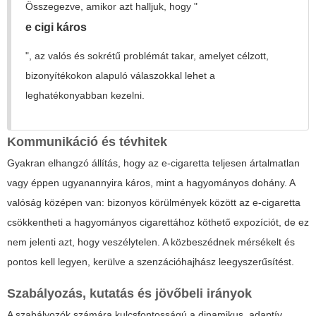
Összegezve, amikor azt halljuk, hogy "
e cigi káros
", az valós és sokrétű problémát takar, amelyet célzott,
bizonyítékokon alapuló válaszokkal lehet a
leghatékonyabban kezelni.
Kommunikáció és tévhitek
Gyakran elhangzó állítás, hogy az e-cigaretta teljesen ártalmatlan
vagy éppen ugyanannyira káros, mint a hagyományos dohány. A
valóság középen van: bizonyos körülmények között az e-cigaretta
csökkentheti a hagyományos cigarettához köthető expozíciót, de ez
nem jelenti azt, hogy veszélytelen. A közbeszédnek mérsékelt és
pontos kell legyen, kerülve a szenzációhajhász leegyszerűsítést.
Szabályozás, kutatás és jövőbeli irányok
A szabályozók számára kulcsfontosságú a dinamikus, adaptív